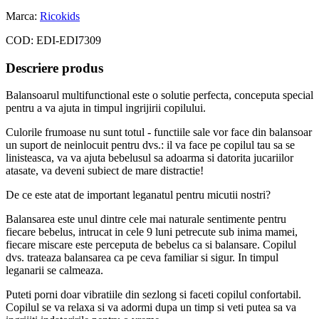
Marca:
Ricokids
COD:
EDI-EDI7309
Descriere produs
Balansoarul multifunctional este o solutie perfecta, conceputa special
pentru a va ajuta in timpul ingrijirii copilului.
Culorile frumoase nu sunt totul - functiile sale vor face din balansoar
un suport de neinlocuit pentru dvs.: il va face pe copilul tau sa se
linisteasca, va va ajuta bebelusul sa adoarma si datorita jucariilor
atasate, va deveni subiect de mare distractie!
De ce este atat de important leganatul pentru micutii nostri?
Balansarea este unul dintre cele mai naturale sentimente pentru
fiecare bebelus, intrucat in cele 9 luni petrecute sub inima mamei,
fiecare miscare este perceputa de bebelus ca si balansare. Copilul
dvs. trateaza balansarea ca pe ceva familiar si sigur. In timpul
leganarii se calmeaza.
Puteti porni doar vibratiile din sezlong si faceti copilul confortabil.
Copilul se va relaxa si va adormi dupa un timp si veti putea sa va