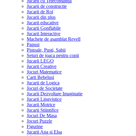
Jucarii cu Telecomanda
Jucarii de constructie
Jucarii de Rol
Jucarii din plus
Jucarii educative
Jucarii Gonflabile
Jucarii Interactive
Machete de asamblat Revell
Papusi
Pistoale, Pusti, Sabii
Seturi de joaca pentru copii
Jucarii LEGO
Jucarii Creative
Jocuri Matematice
Carti Bebelusi
Jucarii de Logica
Jocuri de Societate
Jucarii Dezvoltare Imaginatie
Jucarii Lingvistice
Jucarii Motrice
Jucarii Stiintifice
Jocuri De Masa
Jocuri Puzzle
Figurine
Jucarii Ana si Elsa