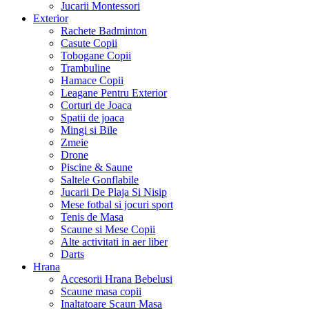
Jucarii Montessori
Exterior
Rachete Badminton
Casute Copii
Tobogane Copii
Trambuline
Hamace Copii
Leagane Pentru Exterior
Corturi de Joaca
Spatii de joaca
Mingi si Bile
Zmeie
Drone
Piscine & Saune
Saltele Gonflabile
Jucarii De Plaja Si Nisip
Mese fotbal si jocuri sport
Tenis de Masa
Scaune si Mese Copii
Alte activitati in aer liber
Darts
Hrana
Accesorii Hrana Bebelusi
Scaune masa copii
Inaltatoare Scaun Masa