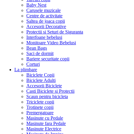
Baby Nest
Carusele muzicale
Centre de activitate
Saltea de joaca copii
Accesorii Decorative
Protectii si Seturi de Siguranta
Interfoane bebelusi
Monitoare Video Bebelusi
Bean Bags
Saci de dormit
Bariere securitate copii
Corturi
La plimbare
Biciclete Copii
Biciclete Adulti
Accesorii Biciclete
Casti Biciclete si Protectii
Scaun pentru bicicleta
Triciclete copii
Trotinete copii
Premergatoare
Masinute cu Pedale
Masinute fara Pedale
Masinute Electrice