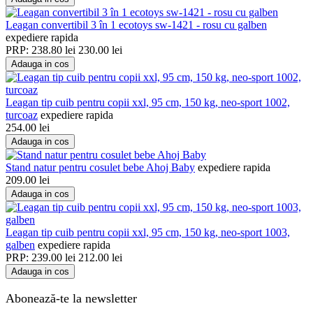
Leagan convertibil 3 în 1 ecotoys sw-1421 - rosu cu galben
expediere rapida
PRP:
238.80
lei
230.00
lei
Adauga in cos
Leagan tip cuib pentru copii xxl, 95 cm, 150 kg, neo-sport 1002,
turcoaz
expediere rapida
254.00
lei
Adauga in cos
Stand natur pentru cosulet bebe Ahoj Baby
expediere rapida
209.00
lei
Adauga in cos
Leagan tip cuib pentru copii xxl, 95 cm, 150 kg, neo-sport 1003,
galben
expediere rapida
PRP:
239.00
lei
212.00
lei
Adauga in cos
Abonează-te la newsletter