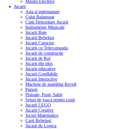
Masini Electrice
Jucarii
Arta si indemanare
Calut Balansoar
Cutii Depozitare Jucarii
Instrumente Muzicale
Jucarii Baie
Jucarii Bebelusi
Jucarii Carucior
Jucarii cu Telecomanda
Jucarii de constructie
Jucarii de Rol
Jucarii din plus
Jucarii educative
Jucarii Gonflabile
Jucarii Interactive
Machete de asamblat Revell
Papusi
Pistoale, Pusti, Sabii
Seturi de joaca pentru copii
Jucarii LEGO
Jucarii Creative
Jocuri Matematice
Carti Bebelusi
Jucarii de Logica