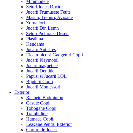
Minimodele
Seturi Joaca Doctor
Jucarii Frumusete Fetite
Masini, Trenuri, Avioane
Zornaitori
Jucarii Din Lemn
Seturi Pictura si Desen
Plastilina
Kendama
Jucarii Antistres
Electronice si Gadgeturi Copii
Jucarii Playmobil
Jocuri magnetice
Jucarii Dentitie
Papusi si Jucarii LOL
Bijuterii Copii
Jucarii Montessori
Exterior
Rachete Badminton
Casute Copii
Tobogane Copii
Trambuline
Hamace Copii
Leagane Pentru Exterior
Corturi de Joaca