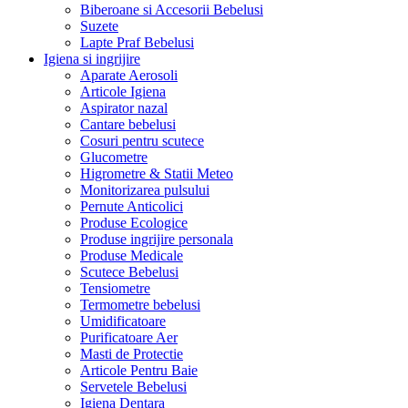
Biberoane si Accesorii Bebelusi
Suzete
Lapte Praf Bebelusi
Igiena si ingrijire
Aparate Aerosoli
Articole Igiena
Aspirator nazal
Cantare bebelusi
Cosuri pentru scutece
Glucometre
Higrometre & Statii Meteo
Monitorizarea pulsului
Pernute Anticolici
Produse Ecologice
Produse ingrijire personala
Produse Medicale
Scutece Bebelusi
Tensiometre
Termometre bebelusi
Umidificatoare
Purificatoare Aer
Masti de Protectie
Articole Pentru Baie
Servetele Bebelusi
Igiena Dentara