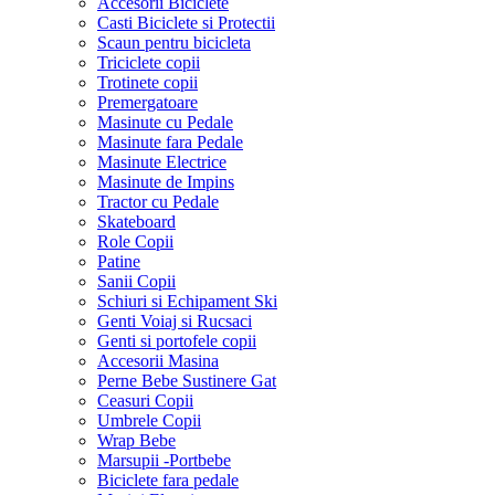
Accesorii Biciclete
Casti Biciclete si Protectii
Scaun pentru bicicleta
Triciclete copii
Trotinete copii
Premergatoare
Masinute cu Pedale
Masinute fara Pedale
Masinute Electrice
Masinute de Impins
Tractor cu Pedale
Skateboard
Role Copii
Patine
Sanii Copii
Schiuri si Echipament Ski
Genti Voiaj si Rucsaci
Genti si portofele copii
Accesorii Masina
Perne Bebe Sustinere Gat
Ceasuri Copii
Umbrele Copii
Wrap Bebe
Marsupii -Portbebe
Biciclete fara pedale