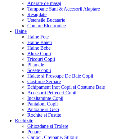
Aparate de masaj
Tampoane Sani & Accesorii Alaptare
Resigilate
Ustensile Bucatarie
Cantare Electronice
Haine
Haine Fete
Haine Baieti
Haine Bebe
Bluze Copii
Tricouri Copii
Pijamale
Sosete copii
Halate si Prosoape De Baie Copii
Costume Serbare
Echipament Inot Copii si Costume Baie
Accesorii Petreceri Copii
Incaltaminte Copii
Pantaloni Copii
Paltoane si Geci
Rochite si Fustite
Rechizite
Ghiozdane si Trolere
Penare
Carioci, Creioane, Stilouri