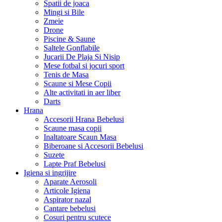
Spatii de joaca
Mingi si Bile
Zmeie
Drone
Piscine & Saune
Saltele Gonflabile
Jucarii De Plaja Si Nisip
Mese fotbal si jocuri sport
Tenis de Masa
Scaune si Mese Copii
Alte activitati in aer liber
Darts
Hrana
Accesorii Hrana Bebelusi
Scaune masa copii
Inaltatoare Scaun Masa
Biberoane si Accesorii Bebelusi
Suzete
Lapte Praf Bebelusi
Igiena si ingrijire
Aparate Aerosoli
Articole Igiena
Aspirator nazal
Cantare bebelusi
Cosuri pentru scutece