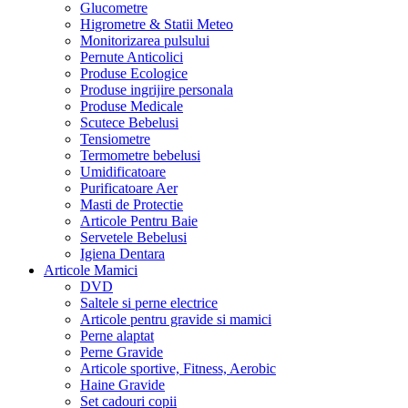
Glucometre
Higrometre & Statii Meteo
Monitorizarea pulsului
Pernute Anticolici
Produse Ecologice
Produse ingrijire personala
Produse Medicale
Scutece Bebelusi
Tensiometre
Termometre bebelusi
Umidificatoare
Purificatoare Aer
Masti de Protectie
Articole Pentru Baie
Servetele Bebelusi
Igiena Dentara
Articole Mamici
DVD
Saltele si perne electrice
Articole pentru gravide si mamici
Perne alaptat
Perne Gravide
Articole sportive, Fitness, Aerobic
Haine Gravide
Set cadouri copii