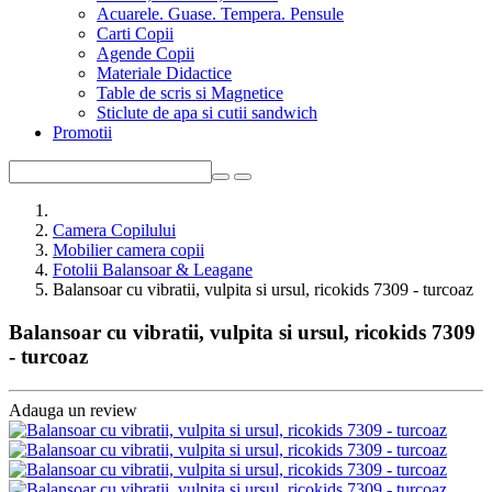
Acuarele. Guase. Tempera. Pensule
Carti Copii
Agende Copii
Materiale Didactice
Table de scris si Magnetice
Sticlute de apa si cutii sandwich
Promotii
Camera Copilului
Mobilier camera copii
Fotolii Balansoar & Leagane
Balansoar cu vibratii, vulpita si ursul, ricokids 7309 - turcoaz
Balansoar cu vibratii, vulpita si ursul, ricokids 7309
- turcoaz
Adauga un review