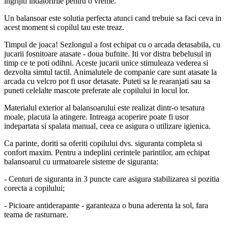
ingrijiti indatoririle pentru o vreme.
Un balansoar este solutia perfecta atunci cand trebuie sa faci ceva in
acest moment si copilul tau este treaz.
Timpul de joaca! Sezlongul a fost echipat cu o arcada detasabila, cu
jucarii fosnitoare atasate - doua bufnite. Iti vor distra bebelusul in
timp ce te poti odihni. Aceste jucarii unice stimuleaza vederea si
dezvolta simtul tactil. Animalutele de companie care sunt atasate la
arcada cu velcro pot fi usor detasate. Puteti sa le rearanjati sau sa
puneti celelalte mascote preferate ale copilului in locul lor.
Materialul exterior al balansoarului este realizat dintr-o tesatura
moale, placuta la atingere. Intreaga acoperire poate fi usor
indepartata si spalata manual, ceea ce asigura o utilizare igienica.
Ca parinte, doriti sa oferiti copilului dvs. siguranta completa si
confort maxim. Pentru a indeplini cerintele parintilor, am echipat
balansoarul cu urmatoarele sisteme de siguranta:
- Centuri de siguranta in 3 puncte care asigura stabilizarea si pozitia
corecta a copilului;
- Picioare antiderapante - garanteaza o buna aderenta la sol, fara
teama de rasturnare.