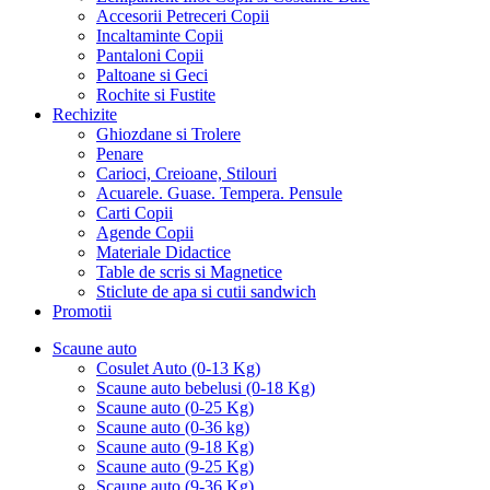
Accesorii Petreceri Copii
Incaltaminte Copii
Pantaloni Copii
Paltoane si Geci
Rochite si Fustite
Rechizite
Ghiozdane si Trolere
Penare
Carioci, Creioane, Stilouri
Acuarele. Guase. Tempera. Pensule
Carti Copii
Agende Copii
Materiale Didactice
Table de scris si Magnetice
Sticlute de apa si cutii sandwich
Promotii
Scaune auto
Cosulet Auto (0-13 Kg)
Scaune auto bebelusi (0-18 Kg)
Scaune auto (0-25 Kg)
Scaune auto (0-36 kg)
Scaune auto (9-18 Kg)
Scaune auto (9-25 Kg)
Scaune auto (9-36 Kg)