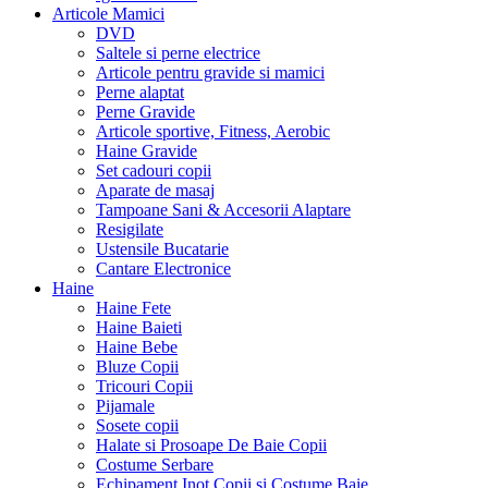
Articole Mamici
DVD
Saltele si perne electrice
Articole pentru gravide si mamici
Perne alaptat
Perne Gravide
Articole sportive, Fitness, Aerobic
Haine Gravide
Set cadouri copii
Aparate de masaj
Tampoane Sani & Accesorii Alaptare
Resigilate
Ustensile Bucatarie
Cantare Electronice
Haine
Haine Fete
Haine Baieti
Haine Bebe
Bluze Copii
Tricouri Copii
Pijamale
Sosete copii
Halate si Prosoape De Baie Copii
Costume Serbare
Echipament Inot Copii si Costume Baie