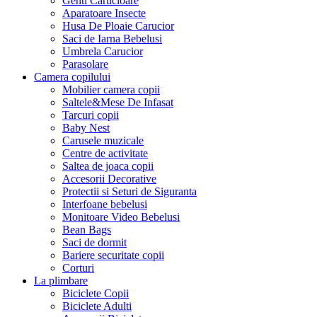
Genti Carucioare
Aparatoare Insecte
Husa De Ploaie Carucior
Saci de Iarna Bebelusi
Umbrela Carucior
Parasolare
Camera copilului
Mobilier camera copii
Saltele&Mese De Infasat
Tarcuri copii
Baby Nest
Carusele muzicale
Centre de activitate
Saltea de joaca copii
Accesorii Decorative
Protectii si Seturi de Siguranta
Interfoane bebelusi
Monitoare Video Bebelusi
Bean Bags
Saci de dormit
Bariere securitate copii
Corturi
La plimbare
Biciclete Copii
Biciclete Adulti