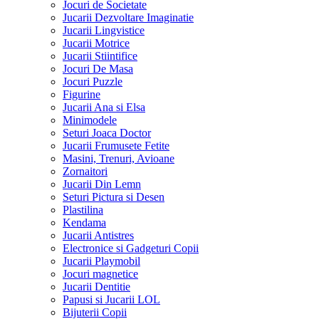
Jocuri de Societate
Jucarii Dezvoltare Imaginatie
Jucarii Lingvistice
Jucarii Motrice
Jucarii Stiintifice
Jocuri De Masa
Jocuri Puzzle
Figurine
Jucarii Ana si Elsa
Minimodele
Seturi Joaca Doctor
Jucarii Frumusete Fetite
Masini, Trenuri, Avioane
Zornaitori
Jucarii Din Lemn
Seturi Pictura si Desen
Plastilina
Kendama
Jucarii Antistres
Electronice si Gadgeturi Copii
Jucarii Playmobil
Jocuri magnetice
Jucarii Dentitie
Papusi si Jucarii LOL
Bijuterii Copii