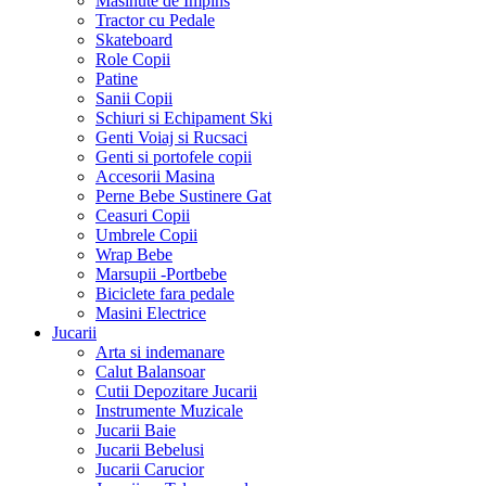
Masinute de Impins
Tractor cu Pedale
Skateboard
Role Copii
Patine
Sanii Copii
Schiuri si Echipament Ski
Genti Voiaj si Rucsaci
Genti si portofele copii
Accesorii Masina
Perne Bebe Sustinere Gat
Ceasuri Copii
Umbrele Copii
Wrap Bebe
Marsupii -Portbebe
Biciclete fara pedale
Masini Electrice
Jucarii
Arta si indemanare
Calut Balansoar
Cutii Depozitare Jucarii
Instrumente Muzicale
Jucarii Baie
Jucarii Bebelusi
Jucarii Carucior