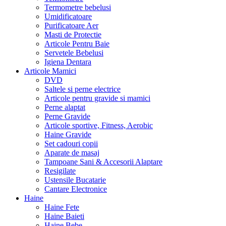
Termometre bebelusi
Umidificatoare
Purificatoare Aer
Masti de Protectie
Articole Pentru Baie
Servetele Bebelusi
Igiena Dentara
Articole Mamici
DVD
Saltele si perne electrice
Articole pentru gravide si mamici
Perne alaptat
Perne Gravide
Articole sportive, Fitness, Aerobic
Haine Gravide
Set cadouri copii
Aparate de masaj
Tampoane Sani & Accesorii Alaptare
Resigilate
Ustensile Bucatarie
Cantare Electronice
Haine
Haine Fete
Haine Baieti
Haine Bebe