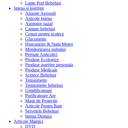
Lapte Praf Bebelusi
Igiena si ingrijire
Aparate Aerosoli
Articole Igiena
Aspirator nazal
Cantare bebelusi
Cosuri pentru scutece
Glucometre
Higrometre & Statii Meteo
Monitorizarea pulsului
Pernute Anticolici
Produse Ecologice
Produse ingrijire personala
Produse Medicale
Scutece Bebelusi
Tensiometre
Termometre bebelusi
Umidificatoare
Purificatoare Aer
Masti de Protectie
Articole Pentru Baie
Servetele Bebelusi
Igiena Dentara
Articole Mamici
DVD