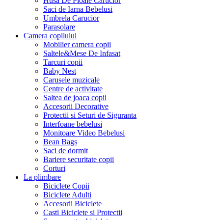
Husa De Ploaie Carucior
Saci de Iarna Bebelusi
Umbrela Carucior
Parasolare
Camera copilului
Mobilier camera copii
Saltele&Mese De Infasat
Tarcuri copii
Baby Nest
Carusele muzicale
Centre de activitate
Saltea de joaca copii
Accesorii Decorative
Protectii si Seturi de Siguranta
Interfoane bebelusi
Monitoare Video Bebelusi
Bean Bags
Saci de dormit
Bariere securitate copii
Corturi
La plimbare
Biciclete Copii
Biciclete Adulti
Accesorii Biciclete
Casti Biciclete si Protectii