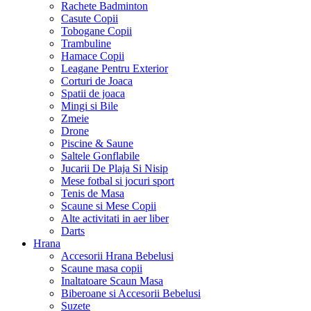
Rachete Badminton
Casute Copii
Tobogane Copii
Trambuline
Hamace Copii
Leagane Pentru Exterior
Corturi de Joaca
Spatii de joaca
Mingi si Bile
Zmeie
Drone
Piscine & Saune
Saltele Gonflabile
Jucarii De Plaja Si Nisip
Mese fotbal si jocuri sport
Tenis de Masa
Scaune si Mese Copii
Alte activitati in aer liber
Darts
Hrana
Accesorii Hrana Bebelusi
Scaune masa copii
Inaltatoare Scaun Masa
Biberoane si Accesorii Bebelusi
Suzete