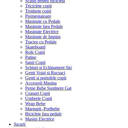
Scaun pentru bicicleta
Triciclete copii
Trotinete copii
Premergatoare
Masinute cu Pedale
Masinute fara Pedale
Masinute Electrice
Masinute de Impins
Tractor cu Pedale
Skateboard
Role Copii
Patine
Sanii Copii
Schiuri si Echipament Ski
Genti Voiaj si Rucsaci
Genti si portofele copii
Accesorii Masina
Perne Bebe Sustinere Gat
Ceasuri Copii
Umbrele Copii
Wrap Bebe
Marsupii -Portbebe
Biciclete fara pedale
Masini Electrice
Jucarii