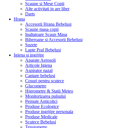
Scaune si Mese Copii
Alte activitati in aer liber
Darts
Hrana
Accesorii Hrana Bebelusi
Scaune masa copii
Inaltatoare Scaun Masa
Biberoane si Accesorii Bebelusi
Suzete
Lapte Praf Bebelusi
Igiena si ingrijire
Aparate Aerosoli
Articole Igiena
Aspirator nazal
Cantare bebelusi
Cosuri pentru scutece
Glucometre
Higrometre & Statii Meteo
Monitorizarea pulsului
Pernute Anticolici
Produse Ecologice
Produse ingrijire personala
Produse Medicale
Scutece Bebelusi
Tensiometre