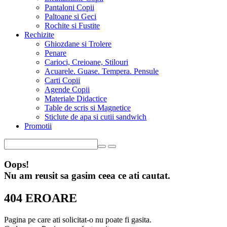
Pantaloni Copii
Paltoane si Geci
Rochite si Fustite
Rechizite
Ghiozdane si Trolere
Penare
Carioci, Creioane, Stilouri
Acuarele. Guase. Tempera. Pensule
Carti Copii
Agende Copii
Materiale Didactice
Table de scris si Magnetice
Sticlute de apa si cutii sandwich
Promotii
Oops!
Nu am reusit sa gasim ceea ce ati cautat.
404 EROARE
Pagina pe care ati solicitat-o nu poate fi gasita.