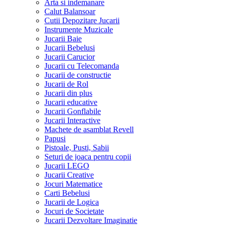
Arta si indemanare
Calut Balansoar
Cutii Depozitare Jucarii
Instrumente Muzicale
Jucarii Baie
Jucarii Bebelusi
Jucarii Carucior
Jucarii cu Telecomanda
Jucarii de constructie
Jucarii de Rol
Jucarii din plus
Jucarii educative
Jucarii Gonflabile
Jucarii Interactive
Machete de asamblat Revell
Papusi
Pistoale, Pusti, Sabii
Seturi de joaca pentru copii
Jucarii LEGO
Jucarii Creative
Jocuri Matematice
Carti Bebelusi
Jucarii de Logica
Jocuri de Societate
Jucarii Dezvoltare Imaginatie