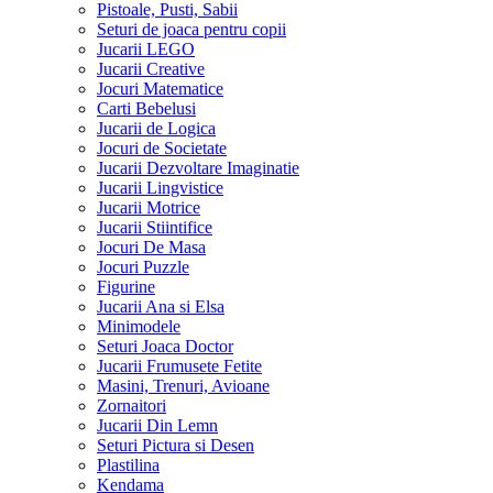
Pistoale, Pusti, Sabii
Seturi de joaca pentru copii
Jucarii LEGO
Jucarii Creative
Jocuri Matematice
Carti Bebelusi
Jucarii de Logica
Jocuri de Societate
Jucarii Dezvoltare Imaginatie
Jucarii Lingvistice
Jucarii Motrice
Jucarii Stiintifice
Jocuri De Masa
Jocuri Puzzle
Figurine
Jucarii Ana si Elsa
Minimodele
Seturi Joaca Doctor
Jucarii Frumusete Fetite
Masini, Trenuri, Avioane
Zornaitori
Jucarii Din Lemn
Seturi Pictura si Desen
Plastilina
Kendama