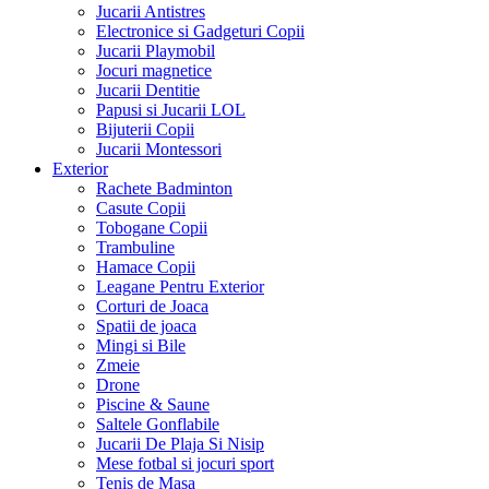
Jucarii Antistres
Electronice si Gadgeturi Copii
Jucarii Playmobil
Jocuri magnetice
Jucarii Dentitie
Papusi si Jucarii LOL
Bijuterii Copii
Jucarii Montessori
Exterior
Rachete Badminton
Casute Copii
Tobogane Copii
Trambuline
Hamace Copii
Leagane Pentru Exterior
Corturi de Joaca
Spatii de joaca
Mingi si Bile
Zmeie
Drone
Piscine & Saune
Saltele Gonflabile
Jucarii De Plaja Si Nisip
Mese fotbal si jocuri sport
Tenis de Masa