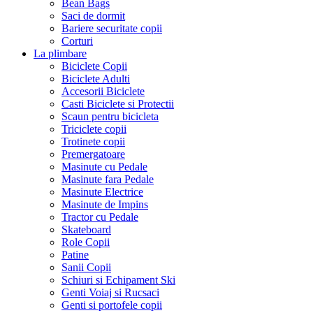
Bean Bags
Saci de dormit
Bariere securitate copii
Corturi
La plimbare
Biciclete Copii
Biciclete Adulti
Accesorii Biciclete
Casti Biciclete si Protectii
Scaun pentru bicicleta
Triciclete copii
Trotinete copii
Premergatoare
Masinute cu Pedale
Masinute fara Pedale
Masinute Electrice
Masinute de Impins
Tractor cu Pedale
Skateboard
Role Copii
Patine
Sanii Copii
Schiuri si Echipament Ski
Genti Voiaj si Rucsaci
Genti si portofele copii