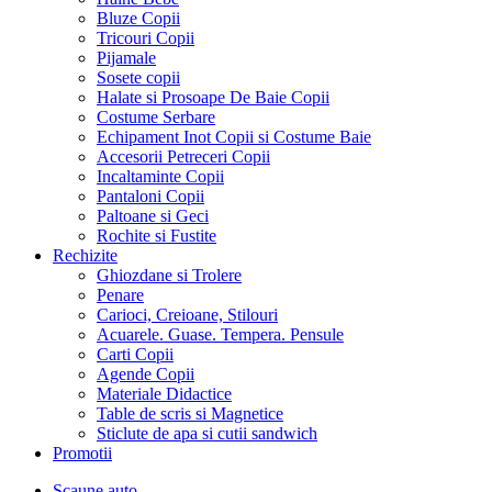
Bluze Copii
Tricouri Copii
Pijamale
Sosete copii
Halate si Prosoape De Baie Copii
Costume Serbare
Echipament Inot Copii si Costume Baie
Accesorii Petreceri Copii
Incaltaminte Copii
Pantaloni Copii
Paltoane si Geci
Rochite si Fustite
Rechizite
Ghiozdane si Trolere
Penare
Carioci, Creioane, Stilouri
Acuarele. Guase. Tempera. Pensule
Carti Copii
Agende Copii
Materiale Didactice
Table de scris si Magnetice
Sticlute de apa si cutii sandwich
Promotii
Scaune auto