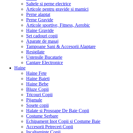
Saltele si perne electrice
Articole pentru gravide si mamici
Perne alaptat
Perne Gravide
Articole sportive, Fitness, Aerobic
Haine Gravide
Set cadouri copii
Aparate de masaj
Tampoane Sani & Accesorii Alaptare
Resigilate
Ustensile Bucatarie
Cantare Electronice
Haine
Haine Fete
Haine Baieti
Haine Bebe
Bluze Copii
Tricouri Copii
Pijamale
Sosete copii
Halate si Prosoape De Baie Copii
Costume Serbare
Echipament Inot Copii si Costume Baie
Accesorii Petreceri Copii
Incaltaminte Copii