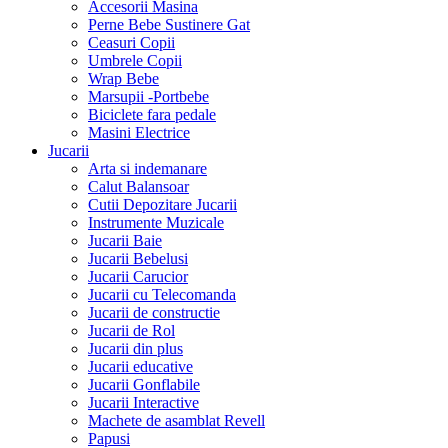
Accesorii Masina
Perne Bebe Sustinere Gat
Ceasuri Copii
Umbrele Copii
Wrap Bebe
Marsupii -Portbebe
Biciclete fara pedale
Masini Electrice
Jucarii
Arta si indemanare
Calut Balansoar
Cutii Depozitare Jucarii
Instrumente Muzicale
Jucarii Baie
Jucarii Bebelusi
Jucarii Carucior
Jucarii cu Telecomanda
Jucarii de constructie
Jucarii de Rol
Jucarii din plus
Jucarii educative
Jucarii Gonflabile
Jucarii Interactive
Machete de asamblat Revell
Papusi