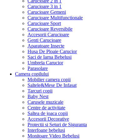
Carucioare 2 in 1
Carucioare 3 in 1
Carucioare Gemeni
Carucioare Multifunctionale
Carucioare Sport
Carucioare Reversibile
Accesorii Carucioare
Genti Carucioare
Aparatoare Insecte
Husa De Ploaie Carucior
Saci de Iarna Bebelusi
Umbrela Carucior
Parasolare
Camera copilului
Mobilier camera copii
Saltele&Mese De Infasat
Tarcuri copii
Baby Nest
Carusele muzicale
Centre de activitate
Saltea de joaca copii
Accesorii Decorative
Protectii si Seturi de Siguranta
Interfoane bebelusi
Monitoare Video Bebelusi