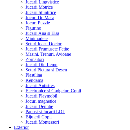
Jucarii Lingvistice
Jucarii Motrice
Jucarii Stiintifice
Jocuri De Masa
Jocuri Puzzle
Figurine
Jucarii Ana si Elsa
Minimodele
Seturi Joaca Doctor
Jucarii Frumusete Fetite
Masini, Trenuri, Avioane
Zornaitori
Jucarii Din Lemn
Seturi Pictura si Desen
Plastilina
Kendama
Jucarii Antistres
Electronice si Gadgeturi Copii
Jucarii Playmobil
Jocuri magnetice
Jucarii Dentitie
Papusi si Jucarii LOL
Bijuterii Copii
Jucarii Montessori
Exterior