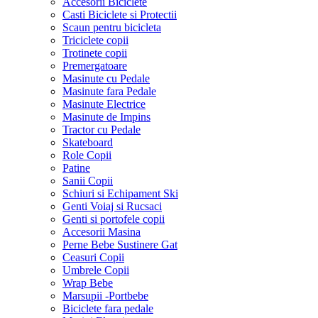
Accesorii Biciclete
Casti Biciclete si Protectii
Scaun pentru bicicleta
Triciclete copii
Trotinete copii
Premergatoare
Masinute cu Pedale
Masinute fara Pedale
Masinute Electrice
Masinute de Impins
Tractor cu Pedale
Skateboard
Role Copii
Patine
Sanii Copii
Schiuri si Echipament Ski
Genti Voiaj si Rucsaci
Genti si portofele copii
Accesorii Masina
Perne Bebe Sustinere Gat
Ceasuri Copii
Umbrele Copii
Wrap Bebe
Marsupii -Portbebe
Biciclete fara pedale