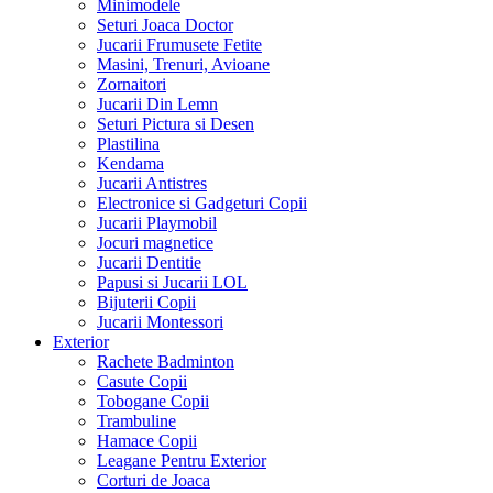
Minimodele
Seturi Joaca Doctor
Jucarii Frumusete Fetite
Masini, Trenuri, Avioane
Zornaitori
Jucarii Din Lemn
Seturi Pictura si Desen
Plastilina
Kendama
Jucarii Antistres
Electronice si Gadgeturi Copii
Jucarii Playmobil
Jocuri magnetice
Jucarii Dentitie
Papusi si Jucarii LOL
Bijuterii Copii
Jucarii Montessori
Exterior
Rachete Badminton
Casute Copii
Tobogane Copii
Trambuline
Hamace Copii
Leagane Pentru Exterior
Corturi de Joaca