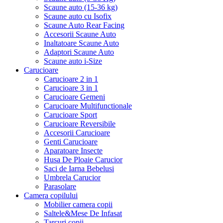
Scaune auto (15-36 kg)
Scaune auto cu Isofix
Scaune Auto Rear Facing
Accesorii Scaune Auto
Inaltatoare Scaune Auto
Adaptori Scaune Auto
Scaune auto i-Size
Carucioare
Carucioare 2 in 1
Carucioare 3 in 1
Carucioare Gemeni
Carucioare Multifunctionale
Carucioare Sport
Carucioare Reversibile
Accesorii Carucioare
Genti Carucioare
Aparatoare Insecte
Husa De Ploaie Carucior
Saci de Iarna Bebelusi
Umbrela Carucior
Parasolare
Camera copilului
Mobilier camera copii
Saltele&Mese De Infasat
Tarcuri copii