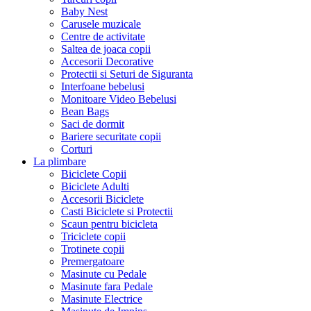
Baby Nest
Carusele muzicale
Centre de activitate
Saltea de joaca copii
Accesorii Decorative
Protectii si Seturi de Siguranta
Interfoane bebelusi
Monitoare Video Bebelusi
Bean Bags
Saci de dormit
Bariere securitate copii
Corturi
La plimbare
Biciclete Copii
Biciclete Adulti
Accesorii Biciclete
Casti Biciclete si Protectii
Scaun pentru bicicleta
Triciclete copii
Trotinete copii
Premergatoare
Masinute cu Pedale
Masinute fara Pedale
Masinute Electrice