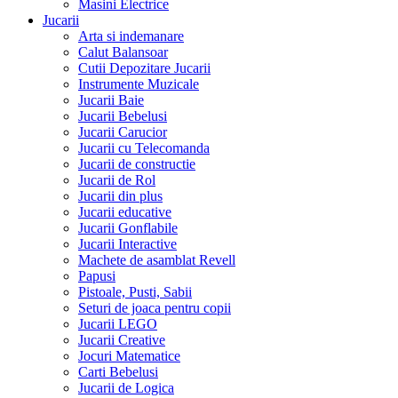
Masini Electrice
Jucarii
Arta si indemanare
Calut Balansoar
Cutii Depozitare Jucarii
Instrumente Muzicale
Jucarii Baie
Jucarii Bebelusi
Jucarii Carucior
Jucarii cu Telecomanda
Jucarii de constructie
Jucarii de Rol
Jucarii din plus
Jucarii educative
Jucarii Gonflabile
Jucarii Interactive
Machete de asamblat Revell
Papusi
Pistoale, Pusti, Sabii
Seturi de joaca pentru copii
Jucarii LEGO
Jucarii Creative
Jocuri Matematice
Carti Bebelusi
Jucarii de Logica