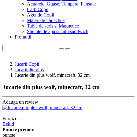
Acuarele. Guase. Tempera. Pensule
Carti Copii
Agende Copii
Materiale Didactice
Table de scris si Magnetice
Sticlute de apa si cutii sandwich
Promotii
Jucarii Copii
Jucarii din plus
Jucarie din plus wolf, minecraft, 32 cm
Jucarie din plus wolf, minecraft, 32 cm
Adauga un review
Furnizor:
Bekid
Puncte premiu:
puncte