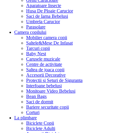
Genti Carucioare
Aparatoare Insecte
Husa De Ploaie Carucior
Saci de Iarna Bebelusi
Umbrela Carucior
Parasolare
Camera copilului
Mobilier camera copii
Saltele&Mese De Infasat
Tarcuri copii
Baby Nest
Carusele muzicale
Centre de activitate
Saltea de joaca copii
Accesorii Decorative
Protectii si Seturi de Siguranta
Interfoane bebelusi
Monitoare Video Bebelusi
Bean Bags
Saci de dormit
Bariere securitate copii
Corturi
La plimbare
Biciclete Copii
Biciclete Adulti