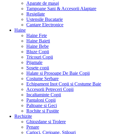
Aparate de masaj
Tampoane Sani & Accesorii Alaptare
Resigilate
Ustensile Bucatarie
Cantare Electronice
Haine
Haine Fete
Haine Baieti
Haine Bebe
Bluze Copii
Tricouri Copii
Pijamale
Sosete copii
Halate si Prosoape De Baie Copii
Costume Serbare
Echipament Inot Copii si Costume Baie
Accesorii Petreceri Copii
Incaltaminte Copii
Pantaloni Copii
Paltoane si Geci
Rochite si Fustite
Rechizite
Ghiozdane si Trolere
Penare
Carioci, Creioane, Stilouri