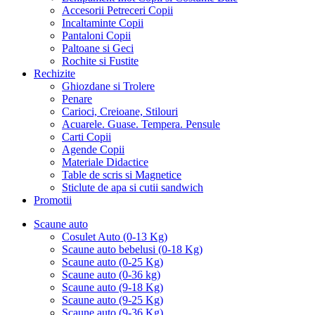
Accesorii Petreceri Copii
Incaltaminte Copii
Pantaloni Copii
Paltoane si Geci
Rochite si Fustite
Rechizite
Ghiozdane si Trolere
Penare
Carioci, Creioane, Stilouri
Acuarele. Guase. Tempera. Pensule
Carti Copii
Agende Copii
Materiale Didactice
Table de scris si Magnetice
Sticlute de apa si cutii sandwich
Promotii
Scaune auto
Cosulet Auto (0-13 Kg)
Scaune auto bebelusi (0-18 Kg)
Scaune auto (0-25 Kg)
Scaune auto (0-36 kg)
Scaune auto (9-18 Kg)
Scaune auto (9-25 Kg)
Scaune auto (9-36 Kg)