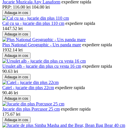
Jucarie Muzicala Apy Lanaform
expediere rapida
PRP:
116.00
lei
104.00
lei
Adauga in cos
Cal cu sa - jucarie din plus 110 cm
expediere rapida
1447.52
lei
Adauga in cos
Plus National Geographic - Urs panda mare
expediere rapida
1932.14
lei
Adauga in cos
Ursulet alb - jucarie din plus cu vesta 16 cm
expediere rapida
90.63
lei
Adauga in cos
Catel - jucarie din plus 22cm
expediere rapida
90.46
lei
Adauga in cos
Jucarie din plus Porcusor 25 cm
expediere rapida
175.67
lei
Adauga in cos