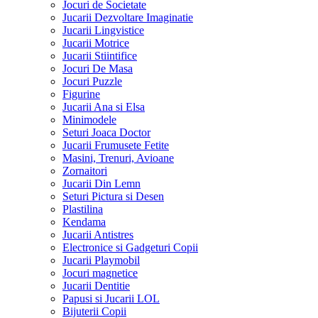
Jocuri de Societate
Jucarii Dezvoltare Imaginatie
Jucarii Lingvistice
Jucarii Motrice
Jucarii Stiintifice
Jocuri De Masa
Jocuri Puzzle
Figurine
Jucarii Ana si Elsa
Minimodele
Seturi Joaca Doctor
Jucarii Frumusete Fetite
Masini, Trenuri, Avioane
Zornaitori
Jucarii Din Lemn
Seturi Pictura si Desen
Plastilina
Kendama
Jucarii Antistres
Electronice si Gadgeturi Copii
Jucarii Playmobil
Jocuri magnetice
Jucarii Dentitie
Papusi si Jucarii LOL
Bijuterii Copii