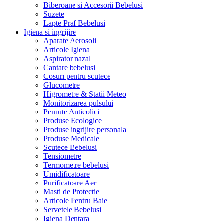
Biberoane si Accesorii Bebelusi
Suzete
Lapte Praf Bebelusi
Igiena si ingrijire
Aparate Aerosoli
Articole Igiena
Aspirator nazal
Cantare bebelusi
Cosuri pentru scutece
Glucometre
Higrometre & Statii Meteo
Monitorizarea pulsului
Pernute Anticolici
Produse Ecologice
Produse ingrijire personala
Produse Medicale
Scutece Bebelusi
Tensiometre
Termometre bebelusi
Umidificatoare
Purificatoare Aer
Masti de Protectie
Articole Pentru Baie
Servetele Bebelusi
Igiena Dentara