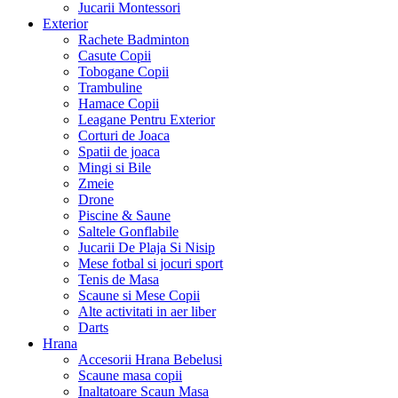
Jucarii Montessori
Exterior
Rachete Badminton
Casute Copii
Tobogane Copii
Trambuline
Hamace Copii
Leagane Pentru Exterior
Corturi de Joaca
Spatii de joaca
Mingi si Bile
Zmeie
Drone
Piscine & Saune
Saltele Gonflabile
Jucarii De Plaja Si Nisip
Mese fotbal si jocuri sport
Tenis de Masa
Scaune si Mese Copii
Alte activitati in aer liber
Darts
Hrana
Accesorii Hrana Bebelusi
Scaune masa copii
Inaltatoare Scaun Masa