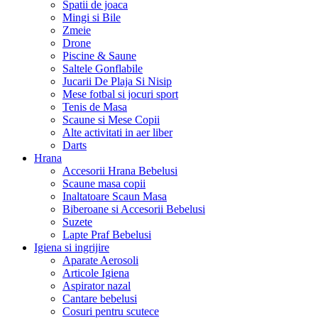
Spatii de joaca
Mingi si Bile
Zmeie
Drone
Piscine & Saune
Saltele Gonflabile
Jucarii De Plaja Si Nisip
Mese fotbal si jocuri sport
Tenis de Masa
Scaune si Mese Copii
Alte activitati in aer liber
Darts
Hrana
Accesorii Hrana Bebelusi
Scaune masa copii
Inaltatoare Scaun Masa
Biberoane si Accesorii Bebelusi
Suzete
Lapte Praf Bebelusi
Igiena si ingrijire
Aparate Aerosoli
Articole Igiena
Aspirator nazal
Cantare bebelusi
Cosuri pentru scutece