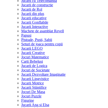
Jucarii cu Telecomanda
Jucarii de constructie
Jucarii de Rol
Jucarii din plus
Jucarii educative
Jucarii Gonflabile
Jucarii Interactive
Machete de asamblat Revell
Papusi
Pistoale, Pusti, Sabii
Seturi de joaca pentru copii
Jucarii LEGO
Jucarii Creative
Jocuri Matematice
Carti Bebelusi
Jucarii de Logica
Jocuri de Societate
Jucarii Dezvoltare Imaginatie
Jucarii Lingvistice
Jucarii Motrice
Jucarii Stiintifice
Jocuri De Masa
Jocuri Puzzle
Figurine
Jucarii Ana si Elsa