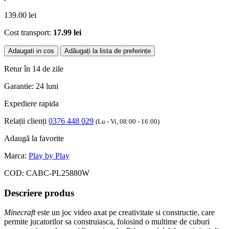
139.00
lei
Cost transport:
17.99 lei
Adaugati in cos
Adăugați la lista de preferințe
Retur în 14 de zile
Garantie: 24 luni
Expediere rapida
Relații clienți
0376 448 029
(Lu - Vi, 08:00 - 16:00)
Adaugă la favorite
Marca:
Play by Play
COD:
CABC-PL25880W
Descriere produs
Minecraft
este un joc video axat pe creativitate si constructie, care
permite jucatorilor sa construiasca, folosind o multime de cuburi