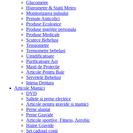
Glucometre
Higrometre & Statii Meteo
Monitorizarea pulsului
Pernute Anticolici
Produse Ecologice
Produse ingrijire personala
Produse Medicale
Scutece Bebelusi
Tensiometre
Termometre bebelusi
Umidificatoare
Purificatoare Aer
Masti de Protectie
Articole Pentru Baie
Servetele Bebelusi
Igiena Dentara
Articole Mamici
DVD
Saltele si perne electrice
Articole pentru gravide si mamici
Perne alaptat
Perne Gravide
Articole sportive, Fitness, Aerobic
Haine Gravide
Set cadouri copii