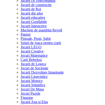
Jucarii cu Telecomanda
Jucarii de constructie
Jucarii de Rol
Jucarii din plus
Jucarii educative
Jucarii Gonflabile
Jucarii Interactive
Machete de asamblat Revell
Papusi
Pistoale, Pusti, Sabii
Seturi de joaca pentru copii
Jucarii LEGO
Jucarii Creative
Jocuri Matematice
Carti Bebelusi
Jucarii de Logica
Jocuri de Societate
Jucarii Dezvoltare Imaginatie
Jucarii Lingvistice
Jucarii Motrice
Jucarii Stiintifice
Jocuri De Masa
Jocuri Puzzle
Figurine
Jucarii Ana si Elsa