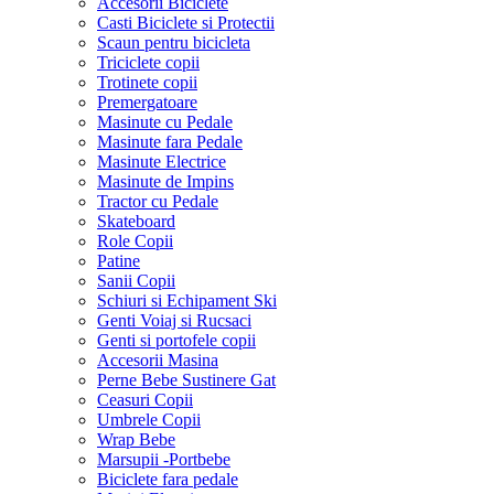
Accesorii Biciclete
Casti Biciclete si Protectii
Scaun pentru bicicleta
Triciclete copii
Trotinete copii
Premergatoare
Masinute cu Pedale
Masinute fara Pedale
Masinute Electrice
Masinute de Impins
Tractor cu Pedale
Skateboard
Role Copii
Patine
Sanii Copii
Schiuri si Echipament Ski
Genti Voiaj si Rucsaci
Genti si portofele copii
Accesorii Masina
Perne Bebe Sustinere Gat
Ceasuri Copii
Umbrele Copii
Wrap Bebe
Marsupii -Portbebe
Biciclete fara pedale