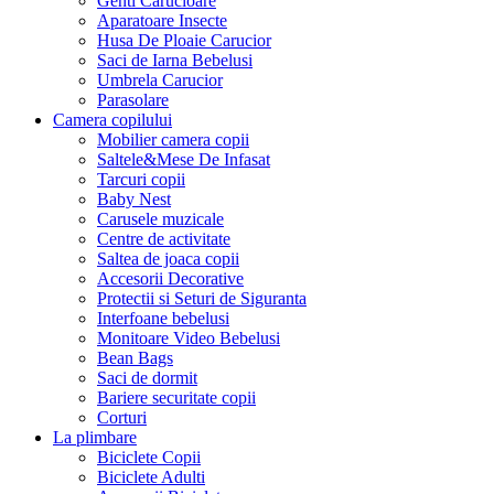
Genti Carucioare
Aparatoare Insecte
Husa De Ploaie Carucior
Saci de Iarna Bebelusi
Umbrela Carucior
Parasolare
Camera copilului
Mobilier camera copii
Saltele&Mese De Infasat
Tarcuri copii
Baby Nest
Carusele muzicale
Centre de activitate
Saltea de joaca copii
Accesorii Decorative
Protectii si Seturi de Siguranta
Interfoane bebelusi
Monitoare Video Bebelusi
Bean Bags
Saci de dormit
Bariere securitate copii
Corturi
La plimbare
Biciclete Copii
Biciclete Adulti