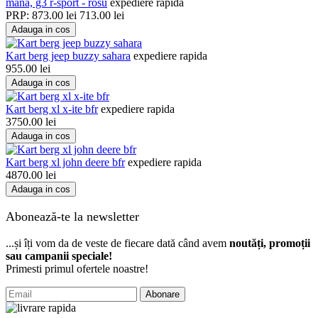
mana, g3 r-sport - rosu
expediere rapida
PRP:
873.00
lei
713.00
lei
Adauga in cos
Kart berg jeep buzzy sahara
expediere rapida
955.00
lei
Adauga in cos
Kart berg xl x-ite bfr
expediere rapida
3750.00
lei
Adauga in cos
Kart berg xl john deere bfr
expediere rapida
4870.00
lei
Adauga in cos
Abonează-te la newsletter
...și îți vom da de veste de fiecare dată când avem
noutăți, promoții
sau campanii speciale!
Primesti primul ofertele noastre!
Abonare