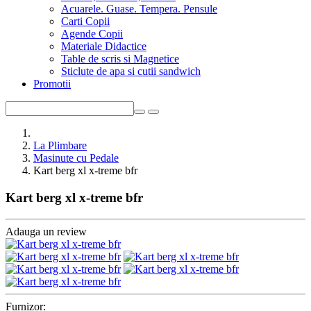
Acuarele. Guase. Tempera. Pensule
Carti Copii
Agende Copii
Materiale Didactice
Table de scris si Magnetice
Sticlute de apa si cutii sandwich
Promotii
La Plimbare
Masinute cu Pedale
Kart berg xl x-treme bfr
Kart berg xl x-treme bfr
Adauga un review
Furnizor: