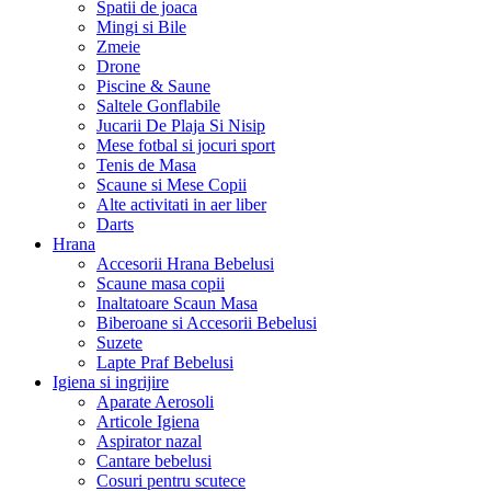
Spatii de joaca
Mingi si Bile
Zmeie
Drone
Piscine & Saune
Saltele Gonflabile
Jucarii De Plaja Si Nisip
Mese fotbal si jocuri sport
Tenis de Masa
Scaune si Mese Copii
Alte activitati in aer liber
Darts
Hrana
Accesorii Hrana Bebelusi
Scaune masa copii
Inaltatoare Scaun Masa
Biberoane si Accesorii Bebelusi
Suzete
Lapte Praf Bebelusi
Igiena si ingrijire
Aparate Aerosoli
Articole Igiena
Aspirator nazal
Cantare bebelusi
Cosuri pentru scutece