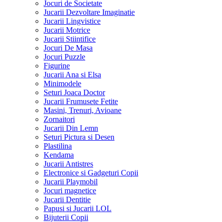
Jocuri de Societate
Jucarii Dezvoltare Imaginatie
Jucarii Lingvistice
Jucarii Motrice
Jucarii Stiintifice
Jocuri De Masa
Jocuri Puzzle
Figurine
Jucarii Ana si Elsa
Minimodele
Seturi Joaca Doctor
Jucarii Frumusete Fetite
Masini, Trenuri, Avioane
Zornaitori
Jucarii Din Lemn
Seturi Pictura si Desen
Plastilina
Kendama
Jucarii Antistres
Electronice si Gadgeturi Copii
Jucarii Playmobil
Jocuri magnetice
Jucarii Dentitie
Papusi si Jucarii LOL
Bijuterii Copii