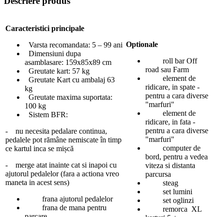
Descriere produs
Caracteristici principale
Optionale
Varsta recomandata: 5 – 99 ani
Dimensiuni dupa
roll bar Off
asamblasare: 159x85x89 cm
road sau Farm
Greutate kart: 57 kg
element de
Greutate Kart cu ambalaj 63
ridicare, in spate -
kg
pentru a cara diverse
Greutate maxima suportata:
"marfuri"
100 kg
element de
Sistem BFR:
ridicare, in fata -
pentru a cara diverse
- nu necesita pedalare continua,
"marfuri"
pedalele pot rămâne nemiscate în timp
computer de
ce kartul inca se mișcă
bord, pentru a vedea
- merge atat inainte cat si inapoi cu
viteza si distanta
ajutorul pedalelor (fara a actiona vreo
parcursa
maneta in acest sens)
steag
set lumini
frana ajutorul pedalelor
set oglinzi
frana de mana pentru
remorca XL
parcare