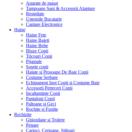
Aparate de masaj
Tampoane Sani & Accesorii Alaptare
Resigilate
Ustensile Bucatarie
Cantare Electronice
Haine
Haine Fete
Haine Baieti
Haine Bebe
Bluze Copii
Tricouri Copii
Pijamale
Sosete copii
Halate si Prosoape De Baie Copii
Costume Serbare
Echipament Inot Copii si Costume Baie
Accesorii Petreceri Copii
Incaltaminte Copii
Pantaloni Copii
Paltoane si Geci
Rochite si Fustite
Rechizite
Ghiozdane si Trolere
Penare
Carioci, Creioane, Stilouri