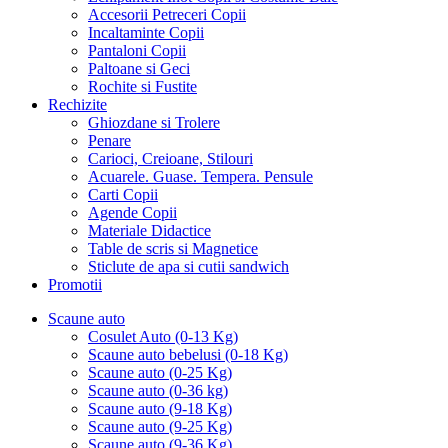
Accesorii Petreceri Copii
Incaltaminte Copii
Pantaloni Copii
Paltoane si Geci
Rochite si Fustite
Rechizite
Ghiozdane si Trolere
Penare
Carioci, Creioane, Stilouri
Acuarele. Guase. Tempera. Pensule
Carti Copii
Agende Copii
Materiale Didactice
Table de scris si Magnetice
Sticlute de apa si cutii sandwich
Promotii
Scaune auto
Cosulet Auto (0-13 Kg)
Scaune auto bebelusi (0-18 Kg)
Scaune auto (0-25 Kg)
Scaune auto (0-36 kg)
Scaune auto (9-18 Kg)
Scaune auto (9-25 Kg)
Scaune auto (9-36 Kg)