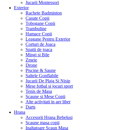
Jucarii Montessori
Exterior
Rachete Badminton
Casute Copii
Tobogane Copii
Trambuline
Hamace Copii
Leagane Pentru Exterior
Corturi de Joaca
Spatii de joaca
Mingi si Bile
Zmeie
Drone
Piscine & Saune
Saltele Gonflabile
Jucarii De Plaja Si Nisip
Mese fotbal si jocuri sport
Tenis de Masa
Scaune si Mese Copii
Alte activitati in aer liber
Darts
Hrana
Accesorii Hrana Bebelusi
Scaune masa copii
Inaltatoare Scaun Masa