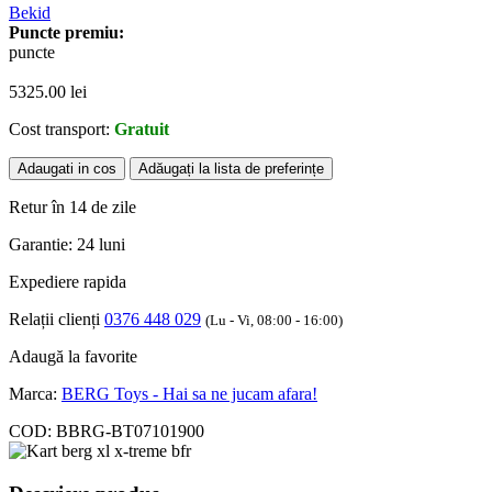
Bekid
Puncte premiu:
puncte
5325.00
lei
Cost transport:
Gratuit
Adaugati in cos
Adăugați la lista de preferințe
Retur în 14 de zile
Garantie: 24 luni
Expediere rapida
Relații clienți
0376 448 029
(Lu - Vi, 08:00 - 16:00)
Adaugă la favorite
Marca:
BERG Toys - Hai sa ne jucam afara!
COD:
BBRG-BT07101900