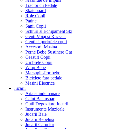
Masinute de Impins
Tractor cu Pedale
Skateboard
Role Copii
Patine
Sanii Copii
Schiuri si Echipament Ski
Genti Voiaj si Rucsaci
Genti si portofele copii
Accesorii Masina
Perne Bebe Sustinere Gat
Ceasuri Copii
Umbrele Copii
Wrap Bebe
Marsupii -Portbebe
Biciclete fara pedale
Masini Electrice
Jucarii
Arta si indemanare
Calut Balansoar
Cutii Depozitare Jucarii
Instrumente Muzicale
Jucarii Baie
Jucarii Bebelusi
Jucarii Carucior