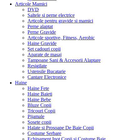
Articole Mamici
DVD
Saltele si perne electrice
Articole pentru gravide si mamici
Perne alaptat
Perne Gravide
Articole sportive, Fitness, Aerobic
Haine Gravide
Set cadouri copii
Aparate de masaj
Tampoane Sani & Accesorii Alaptare
Resigilate
Ustensile Bucatarie
Cantare Electronice
Haine
Haine Fete
Haine Baieti
Haine Bebe
Bluze Copii
Tricouri Copii
Pijamale
Sosete copii
Halate si Prosoape De Baie Copii
Costume Serbare
Echipament Inot Copii si Costume Baie