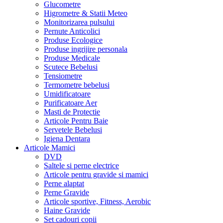
Glucometre
Higrometre & Statii Meteo
Monitorizarea pulsului
Pernute Anticolici
Produse Ecologice
Produse ingrijire personala
Produse Medicale
Scutece Bebelusi
Tensiometre
Termometre bebelusi
Umidificatoare
Purificatoare Aer
Masti de Protectie
Articole Pentru Baie
Servetele Bebelusi
Igiena Dentara
Articole Mamici
DVD
Saltele si perne electrice
Articole pentru gravide si mamici
Perne alaptat
Perne Gravide
Articole sportive, Fitness, Aerobic
Haine Gravide
Set cadouri copii