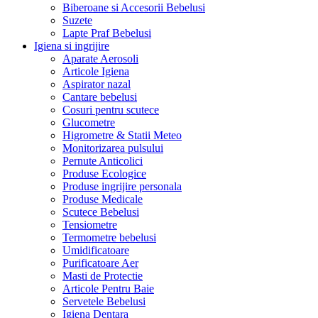
Biberoane si Accesorii Bebelusi
Suzete
Lapte Praf Bebelusi
Igiena si ingrijire
Aparate Aerosoli
Articole Igiena
Aspirator nazal
Cantare bebelusi
Cosuri pentru scutece
Glucometre
Higrometre & Statii Meteo
Monitorizarea pulsului
Pernute Anticolici
Produse Ecologice
Produse ingrijire personala
Produse Medicale
Scutece Bebelusi
Tensiometre
Termometre bebelusi
Umidificatoare
Purificatoare Aer
Masti de Protectie
Articole Pentru Baie
Servetele Bebelusi
Igiena Dentara