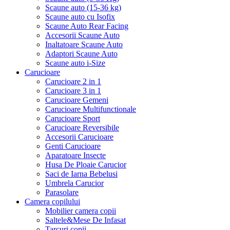
Scaune auto (15-36 kg)
Scaune auto cu Isofix
Scaune Auto Rear Facing
Accesorii Scaune Auto
Inaltatoare Scaune Auto
Adaptori Scaune Auto
Scaune auto i-Size
Carucioare
Carucioare 2 in 1
Carucioare 3 in 1
Carucioare Gemeni
Carucioare Multifunctionale
Carucioare Sport
Carucioare Reversibile
Accesorii Carucioare
Genti Carucioare
Aparatoare Insecte
Husa De Ploaie Carucior
Saci de Iarna Bebelusi
Umbrela Carucior
Parasolare
Camera copilului
Mobilier camera copii
Saltele&Mese De Infasat
Tarcuri copii