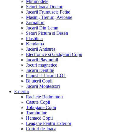
Minimodele
Seturi Joaca Doctor
Jucarii Frumusete Fetite
Masini, Trenuri, Avioane
Zornaitori
Jucarii Din Lemn
Seturi Pictura si Desen
Plastilina
Kendama
Jucarii Antistres
Electronice si Gadgeturi Copii
Jucarii Playmobil
Jocuri magnetice
Jucarii Dentitie
Papusi si Jucarii LOL
Bijuterii Copii
Jucarii Montessori
Exterior
Rachete Badminton
Casute Copii
Tobogane Copii
Trambuline
Hamace Copii
Leagane Pentru Exterior
Corturi de Joaca