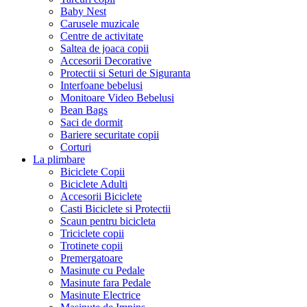
Baby Nest
Carusele muzicale
Centre de activitate
Saltea de joaca copii
Accesorii Decorative
Protectii si Seturi de Siguranta
Interfoane bebelusi
Monitoare Video Bebelusi
Bean Bags
Saci de dormit
Bariere securitate copii
Corturi
La plimbare
Biciclete Copii
Biciclete Adulti
Accesorii Biciclete
Casti Biciclete si Protectii
Scaun pentru bicicleta
Triciclete copii
Trotinete copii
Premergatoare
Masinute cu Pedale
Masinute fara Pedale
Masinute Electrice