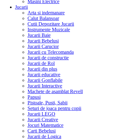
Masini Electrice
Jucarii
Arta si indemanare
Calut Balansoar
Cutii Depozitare Jucarii
Instrumente Muzicale
Jucarii Baie
Jucarii Bebelusi
Jucarii Carucior
Jucarii cu Telecomanda
Jucarii de constructie
Jucarii de Rol
Jucarii din plus
Jucarii educative
Jucarii Gonflabile
Jucarii Interactive
Machete de asamblat Revell
Papusi
Pistoale, Pusti, Sabii
Seturi de joaca pentru copii
Jucarii LEGO
Jucarii Creative
Jocuri Matematice
Carti Bebelusi
Jucarii de Logica