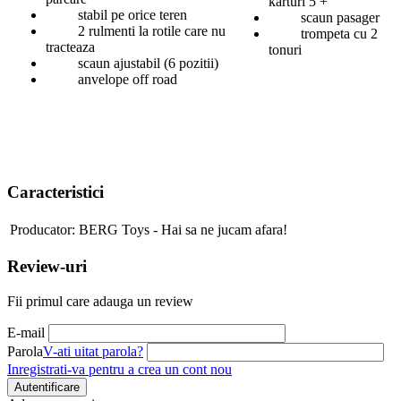
karturi 5 +
stabil pe orice teren
scaun pasager
2 rulmenti la rotile care nu
trompeta cu 2
tracteaza
tonuri
scaun ajustabil (6 pozitii)
anvelope off road
Caracteristici
Producator:
BERG Toys - Hai sa ne jucam afara!
Review-uri
Fii primul care adauga un review
E-mail
Parola
V-ati uitat parola?
Inregistrati-va pentru a crea un cont nou
Autentificare