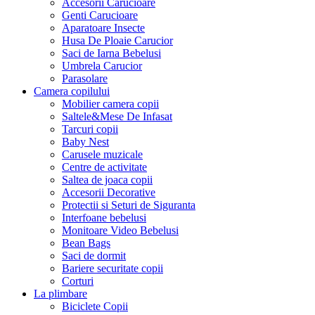
Accesorii Carucioare
Genti Carucioare
Aparatoare Insecte
Husa De Ploaie Carucior
Saci de Iarna Bebelusi
Umbrela Carucior
Parasolare
Camera copilului
Mobilier camera copii
Saltele&Mese De Infasat
Tarcuri copii
Baby Nest
Carusele muzicale
Centre de activitate
Saltea de joaca copii
Accesorii Decorative
Protectii si Seturi de Siguranta
Interfoane bebelusi
Monitoare Video Bebelusi
Bean Bags
Saci de dormit
Bariere securitate copii
Corturi
La plimbare
Biciclete Copii