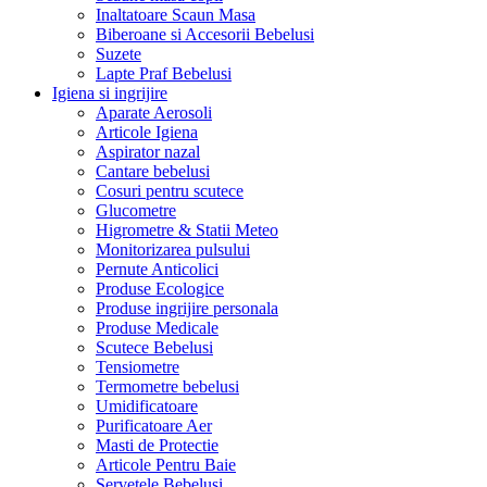
Inaltatoare Scaun Masa
Biberoane si Accesorii Bebelusi
Suzete
Lapte Praf Bebelusi
Igiena si ingrijire
Aparate Aerosoli
Articole Igiena
Aspirator nazal
Cantare bebelusi
Cosuri pentru scutece
Glucometre
Higrometre & Statii Meteo
Monitorizarea pulsului
Pernute Anticolici
Produse Ecologice
Produse ingrijire personala
Produse Medicale
Scutece Bebelusi
Tensiometre
Termometre bebelusi
Umidificatoare
Purificatoare Aer
Masti de Protectie
Articole Pentru Baie
Servetele Bebelusi