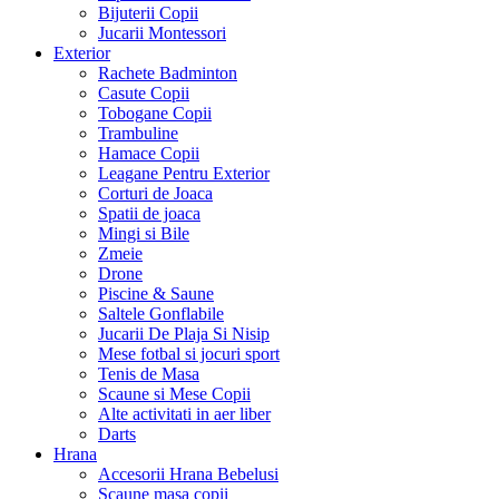
Bijuterii Copii
Jucarii Montessori
Exterior
Rachete Badminton
Casute Copii
Tobogane Copii
Trambuline
Hamace Copii
Leagane Pentru Exterior
Corturi de Joaca
Spatii de joaca
Mingi si Bile
Zmeie
Drone
Piscine & Saune
Saltele Gonflabile
Jucarii De Plaja Si Nisip
Mese fotbal si jocuri sport
Tenis de Masa
Scaune si Mese Copii
Alte activitati in aer liber
Darts
Hrana
Accesorii Hrana Bebelusi
Scaune masa copii