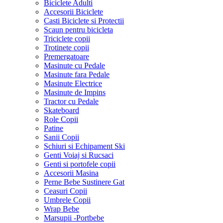
Biciclete Adulti
Accesorii Biciclete
Casti Biciclete si Protectii
Scaun pentru bicicleta
Triciclete copii
Trotinete copii
Premergatoare
Masinute cu Pedale
Masinute fara Pedale
Masinute Electrice
Masinute de Impins
Tractor cu Pedale
Skateboard
Role Copii
Patine
Sanii Copii
Schiuri si Echipament Ski
Genti Voiaj si Rucsaci
Genti si portofele copii
Accesorii Masina
Perne Bebe Sustinere Gat
Ceasuri Copii
Umbrele Copii
Wrap Bebe
Marsupii -Portbebe