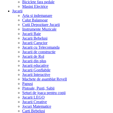
Biciclete fara pedale
Masini Electrice
Jucarii
Arta si indemanare
Calut Balansoar
Cutii Depozitare Jucarii
Instrumente Muzicale
Jucarii Baie
Jucarii Bebelusi
Jucarii Carucior
Jucarii cu Telecomanda
Jucarii de constructie
Jucarii de Rol
Jucarii din plus
Jucarii educative
Jucarii Gonflabile
Jucarii Interactive
Machete de asamblat Revell
Papusi
Pistoale, Pusti, Sabii
Seturi de joaca pentru copii
Jucarii LEGO
Jucarii Creative
Jocuri Matematice
Carti Bebelusi