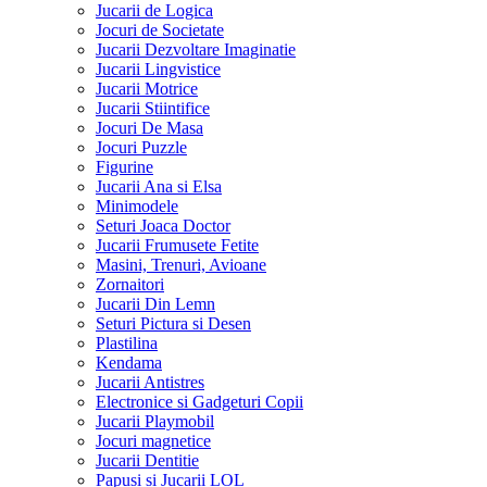
Jucarii de Logica
Jocuri de Societate
Jucarii Dezvoltare Imaginatie
Jucarii Lingvistice
Jucarii Motrice
Jucarii Stiintifice
Jocuri De Masa
Jocuri Puzzle
Figurine
Jucarii Ana si Elsa
Minimodele
Seturi Joaca Doctor
Jucarii Frumusete Fetite
Masini, Trenuri, Avioane
Zornaitori
Jucarii Din Lemn
Seturi Pictura si Desen
Plastilina
Kendama
Jucarii Antistres
Electronice si Gadgeturi Copii
Jucarii Playmobil
Jocuri magnetice
Jucarii Dentitie
Papusi si Jucarii LOL