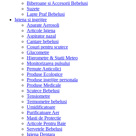
Biberoane si Accesorii Bebelusi
Suzete
Lapte Praf Bebelusi
Igiena si ingrijire
Aparate Aerosoli
Articole Igiena
Aspirator nazal
Cantare bebelusi
Cosuri pentru scutece
Glucometre
Higrometre & Statii Meteo
Monitorizarea pulsului
Pernute Anticolici
Produse Ecologice
Produse ingrijire personala
Produse Medicale
Scutece Bebelusi
Tensiometre
Termometre bebelusi
Umidificatoare
Purificatoare Aer
Masti de Protectie
Articole Pentru Baie
Servetele Bebelusi
Igiena Dentara