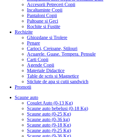
Accesorii Petreceri Copii
Incaltaminte Copii
Pantaloni Copii
Paltoane si Geci
Rochite si Fustite
Rechizite
Ghiozdane si Trolere
Penare
Carioci, Creioane, Stilouri
Acuarele. Guase. Tempera. Pensule
Carti Copii
Agende Copii
Materiale Didactice
Table de scris si Magnetice
Sticlute de apa si cutii sandwich
Promotii
Scaune auto
Cosulet Auto (0-13 Kg)
Scaune auto bebelusi (0-18 Kg)
Scaune auto (0-25 Kg)
Scaune auto (0-36 kg)
Scaune auto (9-18 Kg)
Scaune auto (9-25 Kg)
Scaune auto (9-36 Kg)