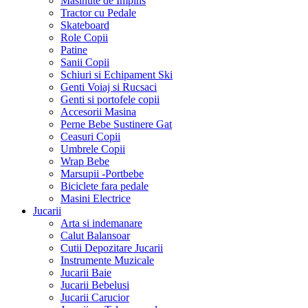
Masinute de Impins
Tractor cu Pedale
Skateboard
Role Copii
Patine
Sanii Copii
Schiuri si Echipament Ski
Genti Voiaj si Rucsaci
Genti si portofele copii
Accesorii Masina
Perne Bebe Sustinere Gat
Ceasuri Copii
Umbrele Copii
Wrap Bebe
Marsupii -Portbebe
Biciclete fara pedale
Masini Electrice
Jucarii
Arta si indemanare
Calut Balansoar
Cutii Depozitare Jucarii
Instrumente Muzicale
Jucarii Baie
Jucarii Bebelusi
Jucarii Carucior