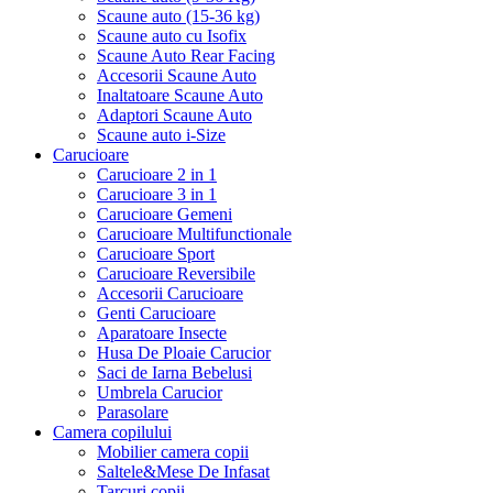
Scaune auto (15-36 kg)
Scaune auto cu Isofix
Scaune Auto Rear Facing
Accesorii Scaune Auto
Inaltatoare Scaune Auto
Adaptori Scaune Auto
Scaune auto i-Size
Carucioare
Carucioare 2 in 1
Carucioare 3 in 1
Carucioare Gemeni
Carucioare Multifunctionale
Carucioare Sport
Carucioare Reversibile
Accesorii Carucioare
Genti Carucioare
Aparatoare Insecte
Husa De Ploaie Carucior
Saci de Iarna Bebelusi
Umbrela Carucior
Parasolare
Camera copilului
Mobilier camera copii
Saltele&Mese De Infasat
Tarcuri copii