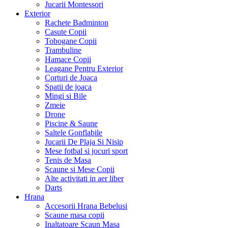
Jucarii Montessori
Exterior
Rachete Badminton
Casute Copii
Tobogane Copii
Trambuline
Hamace Copii
Leagane Pentru Exterior
Corturi de Joaca
Spatii de joaca
Mingi si Bile
Zmeie
Drone
Piscine & Saune
Saltele Gonflabile
Jucarii De Plaja Si Nisip
Mese fotbal si jocuri sport
Tenis de Masa
Scaune si Mese Copii
Alte activitati in aer liber
Darts
Hrana
Accesorii Hrana Bebelusi
Scaune masa copii
Inaltatoare Scaun Masa