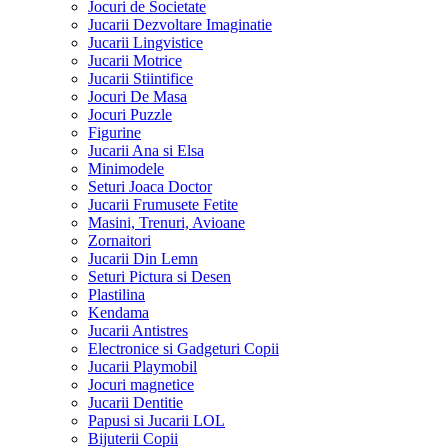
Jocuri de Societate
Jucarii Dezvoltare Imaginatie
Jucarii Lingvistice
Jucarii Motrice
Jucarii Stiintifice
Jocuri De Masa
Jocuri Puzzle
Figurine
Jucarii Ana si Elsa
Minimodele
Seturi Joaca Doctor
Jucarii Frumusete Fetite
Masini, Trenuri, Avioane
Zornaitori
Jucarii Din Lemn
Seturi Pictura si Desen
Plastilina
Kendama
Jucarii Antistres
Electronice si Gadgeturi Copii
Jucarii Playmobil
Jocuri magnetice
Jucarii Dentitie
Papusi si Jucarii LOL
Bijuterii Copii