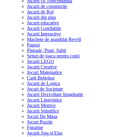
Jucarii cu Telecomanda
Jucarii de constructie
Jucarii de Rol
Jucarii din plus
Jucarii educative
Jucarii Gonflabile
Jucarii Interactive
Machete de asamblat Revell
Papusi
Pistoale, Pusti, Sabii
Seturi de joaca pentru copii
Jucarii LEGO
Jucarii Creative
Jocuri Matematice
Carti Bebelusi
Jucarii de Logica
Jocuri de Societate
Jucarii Dezvoltare Imaginatie
Jucarii Lingvistice
Jucarii Motrice
Jucarii Stiintifice
Jocuri De Masa
Jocuri Puzzle
Figurine
Jucarii Ana si Elsa