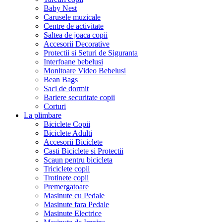
Baby Nest
Carusele muzicale
Centre de activitate
Saltea de joaca copii
Accesorii Decorative
Protectii si Seturi de Siguranta
Interfoane bebelusi
Monitoare Video Bebelusi
Bean Bags
Saci de dormit
Bariere securitate copii
Corturi
La plimbare
Biciclete Copii
Biciclete Adulti
Accesorii Biciclete
Casti Biciclete si Protectii
Scaun pentru bicicleta
Triciclete copii
Trotinete copii
Premergatoare
Masinute cu Pedale
Masinute fara Pedale
Masinute Electrice