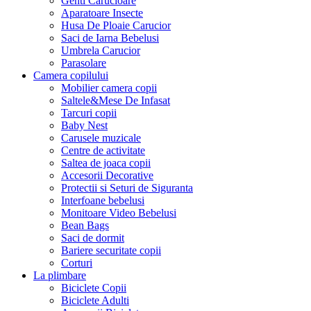
Genti Carucioare
Aparatoare Insecte
Husa De Ploaie Carucior
Saci de Iarna Bebelusi
Umbrela Carucior
Parasolare
Camera copilului
Mobilier camera copii
Saltele&Mese De Infasat
Tarcuri copii
Baby Nest
Carusele muzicale
Centre de activitate
Saltea de joaca copii
Accesorii Decorative
Protectii si Seturi de Siguranta
Interfoane bebelusi
Monitoare Video Bebelusi
Bean Bags
Saci de dormit
Bariere securitate copii
Corturi
La plimbare
Biciclete Copii
Biciclete Adulti