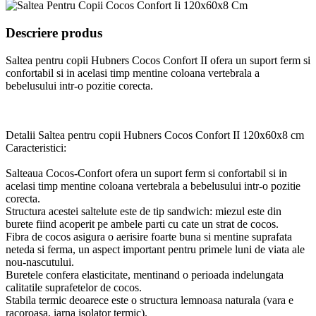
Descriere produs
Saltea pentru copii Hubners Cocos Confort II ofera un suport ferm si
confortabil si in acelasi timp mentine coloana vertebrala a
bebelusului intr-o pozitie corecta.
Detalii Saltea pentru copii Hubners Cocos Confort II 120x60x8 cm
Caracteristici:
Salteaua Cocos-Confort ofera un suport ferm si confortabil si in
acelasi timp mentine coloana vertebrala a bebelusului intr-o pozitie
corecta.
Structura acestei saltelute este de tip sandwich: miezul este din
burete fiind acoperit pe ambele parti cu cate un strat de cocos.
Fibra de cocos asigura o aerisire foarte buna si mentine suprafata
neteda si ferma, un aspect important pentru primele luni de viata ale
nou-nascutului.
Buretele confera elasticitate, mentinand o perioada indelungata
calitatile suprafetelor de cocos.
Stabila termic deoarece este o structura lemnoasa naturala (vara e
racoroasa, iarna isolator termic).