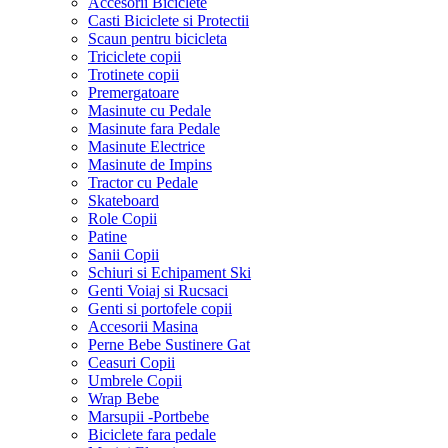
Accesorii Biciclete
Casti Biciclete si Protectii
Scaun pentru bicicleta
Triciclete copii
Trotinete copii
Premergatoare
Masinute cu Pedale
Masinute fara Pedale
Masinute Electrice
Masinute de Impins
Tractor cu Pedale
Skateboard
Role Copii
Patine
Sanii Copii
Schiuri si Echipament Ski
Genti Voiaj si Rucsaci
Genti si portofele copii
Accesorii Masina
Perne Bebe Sustinere Gat
Ceasuri Copii
Umbrele Copii
Wrap Bebe
Marsupii -Portbebe
Biciclete fara pedale