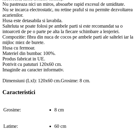
Nu pastreaza nici un miros, absoarbe rapid excesul de umiditate.
Nu se incarca electrostatic, nu retine praful si nu permite dezvoltarea
acarienilor.
Husa este detasabila si lavabila.
Salteluta se poate folosi pe ambele parti si este recomandat sa o
intoarceti de pe o parte pe alta la fiecare schimbare a lenjeriei.
Compozitie: fibra din nuca de cocos pe ambele parti ale saltelei iar la
mijloc miez de burete.
Husa cu fermoar.
Materiel din bumbac 100%.
Produs fabricat in UE.
Potrivit cu patuturi 120x60 cm.
Imaginile au caracter informativ.
Dimensiuni (Lxl): 120x60 cm.Grosime: 8 cm.
Caracteristici
Grosime:
8 cm
Latime:
60 cm