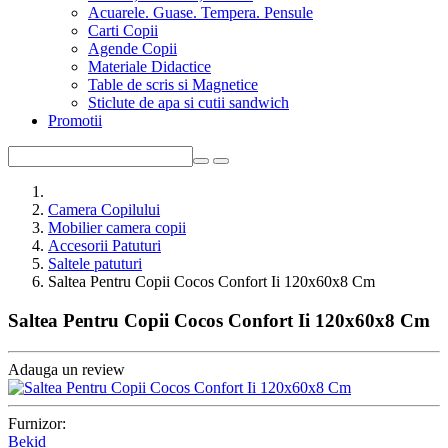
Acuarele. Guase. Tempera. Pensule
Carti Copii
Agende Copii
Materiale Didactice
Table de scris si Magnetice
Sticlute de apa si cutii sandwich
Promotii
Camera Copilului
Mobilier camera copii
Accesorii Patuturi
Saltele patuturi
Saltea Pentru Copii Cocos Confort Ii 120x60x8 Cm
Saltea Pentru Copii Cocos Confort Ii 120x60x8 Cm
Adauga un review
Furnizor:
Bekid