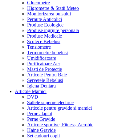
Glucometre
Higrometre & Statii Meteo
Monitorizarea pulsului
Pernute Anticolici
Produse Ecologice
Produse ingrijire personala
Produse Medicale
Scutece Bebelusi
Tensiometre
Termometre bebelusi
Umidificatoare
Purificatoare Aer
Masti de Protectie
Articole Pentru Baie
Servetele Bebelusi
Igiena Dentara
Articole Mamici
DVD
Saltele si perne electrice
Articole pentru gravide si mamici
Perne alaptat
Perne Gravide
Articole sportive, Fitness, Aerobic
Haine Gravide
Set cadouri copii