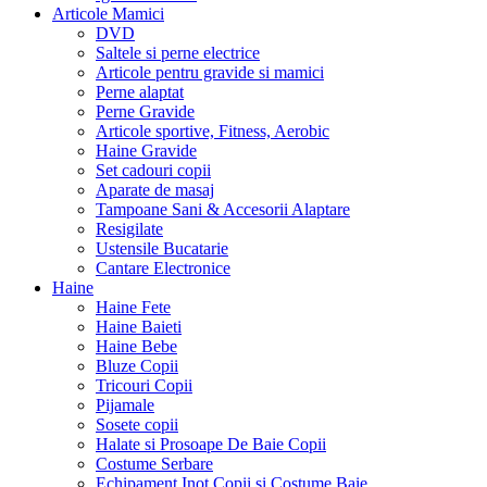
Articole Mamici
DVD
Saltele si perne electrice
Articole pentru gravide si mamici
Perne alaptat
Perne Gravide
Articole sportive, Fitness, Aerobic
Haine Gravide
Set cadouri copii
Aparate de masaj
Tampoane Sani & Accesorii Alaptare
Resigilate
Ustensile Bucatarie
Cantare Electronice
Haine
Haine Fete
Haine Baieti
Haine Bebe
Bluze Copii
Tricouri Copii
Pijamale
Sosete copii
Halate si Prosoape De Baie Copii
Costume Serbare
Echipament Inot Copii si Costume Baie