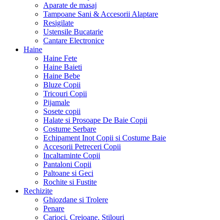
Aparate de masaj
Tampoane Sani & Accesorii Alaptare
Resigilate
Ustensile Bucatarie
Cantare Electronice
Haine
Haine Fete
Haine Baieti
Haine Bebe
Bluze Copii
Tricouri Copii
Pijamale
Sosete copii
Halate si Prosoape De Baie Copii
Costume Serbare
Echipament Inot Copii si Costume Baie
Accesorii Petreceri Copii
Incaltaminte Copii
Pantaloni Copii
Paltoane si Geci
Rochite si Fustite
Rechizite
Ghiozdane si Trolere
Penare
Carioci, Creioane, Stilouri