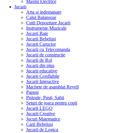
Masini Electrice
Jucarii
Arta si indemanare
Calut Balansoar
Cutii Depozitare Jucarii
Instrumente Muzicale
Jucarii Baie
Jucarii Bebelusi
Jucarii Carucior
Jucarii cu Telecomanda
Jucarii de constructie
Jucarii de Rol
Jucarii din plus
Jucarii educative
Jucarii Gonflabile
Jucarii Interactive
Machete de asamblat Revell
Papusi
Pistoale, Pusti, Sabii
Seturi de joaca pentru copii
Jucarii LEGO
Jucarii Creative
Jocuri Matematice
Carti Bebelusi
Jucarii de Logica