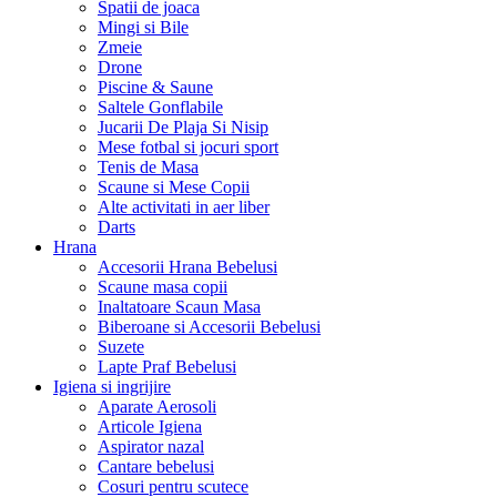
Spatii de joaca
Mingi si Bile
Zmeie
Drone
Piscine & Saune
Saltele Gonflabile
Jucarii De Plaja Si Nisip
Mese fotbal si jocuri sport
Tenis de Masa
Scaune si Mese Copii
Alte activitati in aer liber
Darts
Hrana
Accesorii Hrana Bebelusi
Scaune masa copii
Inaltatoare Scaun Masa
Biberoane si Accesorii Bebelusi
Suzete
Lapte Praf Bebelusi
Igiena si ingrijire
Aparate Aerosoli
Articole Igiena
Aspirator nazal
Cantare bebelusi
Cosuri pentru scutece