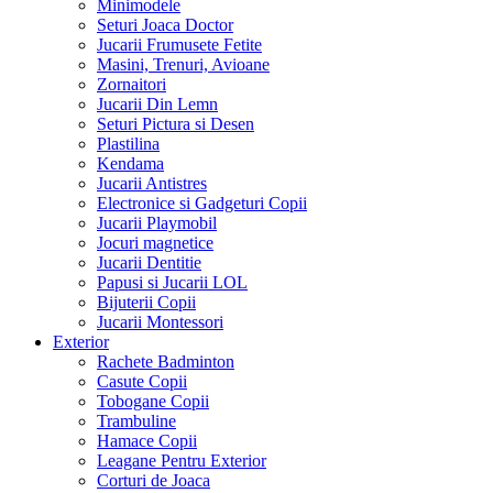
Minimodele
Seturi Joaca Doctor
Jucarii Frumusete Fetite
Masini, Trenuri, Avioane
Zornaitori
Jucarii Din Lemn
Seturi Pictura si Desen
Plastilina
Kendama
Jucarii Antistres
Electronice si Gadgeturi Copii
Jucarii Playmobil
Jocuri magnetice
Jucarii Dentitie
Papusi si Jucarii LOL
Bijuterii Copii
Jucarii Montessori
Exterior
Rachete Badminton
Casute Copii
Tobogane Copii
Trambuline
Hamace Copii
Leagane Pentru Exterior
Corturi de Joaca