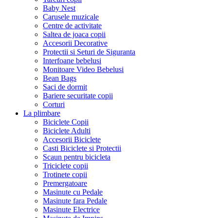
Baby Nest
Carusele muzicale
Centre de activitate
Saltea de joaca copii
Accesorii Decorative
Protectii si Seturi de Siguranta
Interfoane bebelusi
Monitoare Video Bebelusi
Bean Bags
Saci de dormit
Bariere securitate copii
Corturi
La plimbare
Biciclete Copii
Biciclete Adulti
Accesorii Biciclete
Casti Biciclete si Protectii
Scaun pentru bicicleta
Triciclete copii
Trotinete copii
Premergatoare
Masinute cu Pedale
Masinute fara Pedale
Masinute Electrice