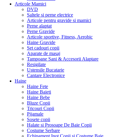
Articole Mamici
DVD
Saltele si perne electrice
Articole pentru gravide si mamici
Perne alaptat
Perne Gravide
Articole sportive, Fitness, Aerobic
Haine Gravide
Set cadouri copii
Aparate de masaj
Tampoane Sani & Accesorii Alaptare
Resigilate
Ustensile Bucatarie
Cantare Electronice
Haine
Haine Fete
Haine Baieti
Haine Bebe
Bluze Copii
Tricouri Copii
Pijamale
Sosete copii
Halate si Prosoape De Baie Copii
Costume Serbare
Echipament Inot Copii si Costume Baie