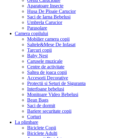
Genti Carucioare
Aparatoare Insecte
Husa De Ploaie Carucior
Saci de Iarna Bebelusi
Umbrela Carucior
Parasolare
Camera copilului
Mobilier camera copii
Saltele&Mese De Infasat
Tarcuri copii
Baby Nest
Carusele muzicale
Centre de activitate
Saltea de joaca copii
Accesorii Decorative
Protectii si Seturi de Siguranta
Interfoane bebelusi
Monitoare Video Bebelusi
Bean Bags
Saci de dormit
Bariere securitate copii
Corturi
La plimbare
Biciclete Copii
Biciclete Adulti