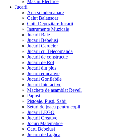
Masini Electrice
Jucarii
Arta si indemanare
Calut Balansoar
Cutii Depozitare Jucarii
Instrumente Muzicale
Jucarii Baie
Jucarii Bebelusi
Jucarii Carucior
Jucarii cu Telecomanda
Jucarii de constructie
Jucarii de Rol
Jucarii din plus
Jucarii educative
Jucarii Gonflabile
Jucarii Interactive
Machete de asamblat Revell
Papusi
Pistoale, Pusti, Sabii
Seturi de joaca pentru copii
Jucarii LEGO
Jucarii Creative
Jocuri Matematice
Carti Bebelusi
Jucarii de Logica