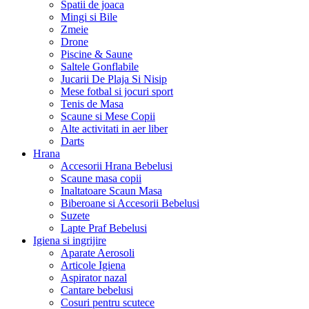
Spatii de joaca
Mingi si Bile
Zmeie
Drone
Piscine & Saune
Saltele Gonflabile
Jucarii De Plaja Si Nisip
Mese fotbal si jocuri sport
Tenis de Masa
Scaune si Mese Copii
Alte activitati in aer liber
Darts
Hrana
Accesorii Hrana Bebelusi
Scaune masa copii
Inaltatoare Scaun Masa
Biberoane si Accesorii Bebelusi
Suzete
Lapte Praf Bebelusi
Igiena si ingrijire
Aparate Aerosoli
Articole Igiena
Aspirator nazal
Cantare bebelusi
Cosuri pentru scutece