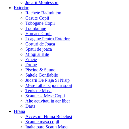
Jucarii Montessori
Exterior
Rachete Badminton
Casute Copii
Tobogane Copii
Trambuline
Hamace Copii
Leagane Pentru Exterior
Corturi de Joaca
Spatii de joaca
Mingi si Bile
Zmeie
Drone
Piscine & Saune
Saltele Gonflabile
Jucarii De Plaja Si Nisip
Mese fotbal si jocuri sport
Tenis de Masa
Scaune si Mese Copii
Alte activitati in aer liber
Darts
Hrana
Accesorii Hrana Bebelusi
Scaune masa copii
Inaltatoare Scaun Masa