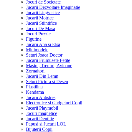
Jocuri de Societate
Jucarii Dezvoltare Imaginatie
Jucarii Lingvistice
Jucarii Motrice
Jucarii Stiintifice
Jocuri De Masa
Jocuri Puzzle
Figurine
Jucarii Ana si Elsa
Minimodele
Seturi Joaca Doctor
Jucarii Frumusete Fetite
Masini, Trenuri, Avioane
Zornaitori
Jucarii Din Lemn
Seturi Pictura si Desen
Plastilina
Kendama
Jucarii Antistres
Electronice si Gadgeturi Copii
Jucarii Playmobil
Jocuri magnetice
Jucarii Dentitie
Papusi si Jucarii LOL
Bijuterii Copii