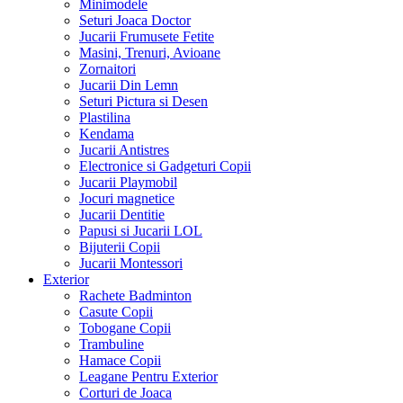
Minimodele
Seturi Joaca Doctor
Jucarii Frumusete Fetite
Masini, Trenuri, Avioane
Zornaitori
Jucarii Din Lemn
Seturi Pictura si Desen
Plastilina
Kendama
Jucarii Antistres
Electronice si Gadgeturi Copii
Jucarii Playmobil
Jocuri magnetice
Jucarii Dentitie
Papusi si Jucarii LOL
Bijuterii Copii
Jucarii Montessori
Exterior
Rachete Badminton
Casute Copii
Tobogane Copii
Trambuline
Hamace Copii
Leagane Pentru Exterior
Corturi de Joaca