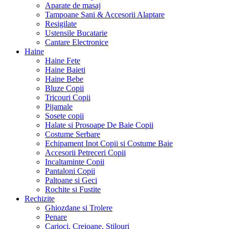
Aparate de masaj
Tampoane Sani & Accesorii Alaptare
Resigilate
Ustensile Bucatarie
Cantare Electronice
Haine
Haine Fete
Haine Baieti
Haine Bebe
Bluze Copii
Tricouri Copii
Pijamale
Sosete copii
Halate si Prosoape De Baie Copii
Costume Serbare
Echipament Inot Copii si Costume Baie
Accesorii Petreceri Copii
Incaltaminte Copii
Pantaloni Copii
Paltoane si Geci
Rochite si Fustite
Rechizite
Ghiozdane si Trolere
Penare
Carioci, Creioane, Stilouri