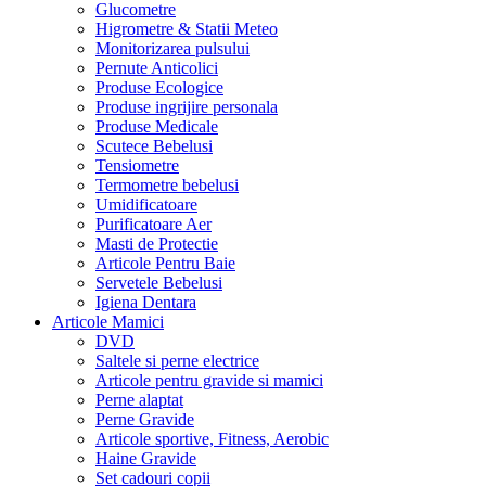
Glucometre
Higrometre & Statii Meteo
Monitorizarea pulsului
Pernute Anticolici
Produse Ecologice
Produse ingrijire personala
Produse Medicale
Scutece Bebelusi
Tensiometre
Termometre bebelusi
Umidificatoare
Purificatoare Aer
Masti de Protectie
Articole Pentru Baie
Servetele Bebelusi
Igiena Dentara
Articole Mamici
DVD
Saltele si perne electrice
Articole pentru gravide si mamici
Perne alaptat
Perne Gravide
Articole sportive, Fitness, Aerobic
Haine Gravide
Set cadouri copii