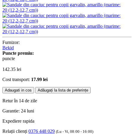
Furnizor:
Bekid
Puncte premiu:
puncte
142.35
lei
Cost transport:
17.99 lei
Adaugati in cos
Adăugați la lista de preferințe
Retur în 14 de zile
Garantie: 24 luni
Expediere rapida
Relații clienți
0376 448 029
(Lu - Vi, 08:00 - 16:00)