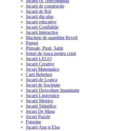
Jucarii cu Telecomanda
Jucarii de constructie
Jucarii de Rol
Jucarii din plus
Jucarii educative
Jucarii Gonflabile
Jucarii Interactive
Machete de asamblat Revell
Papusi
Pistoale, Pusti, Sabii
Seturi de joaca pentru copii
Jucarii LEGO
Jucarii Creative
Jocuri Matematice
Carti Bebelusi
Jucarii de Logica
Jocuri de Societate
Jucarii Dezvoltare Imaginatie
Jucarii Lingvistice
Jucarii Motrice
Jucarii Stiintifice
Jocuri De Masa
Jocuri Puzzle
Figurine
Jucarii Ana si Elsa