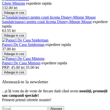
Ghete Minions
expediere rapida
132.00
lei
Adauga in cos
Sandale/papuci pentru copii licenta Disney-Minnie Mouse
expediere
rapida
63.55
lei
Adauga in cos
Papuci De Casa Spiderman
expediere rapida
37.00
lei
Adauga in cos
Papuci De Casa Minions
expediere rapida
PRP:
45.00
lei
35.00
lei
Adauga in cos
Abonează-te la newsletter
...și îți vom da de veste de fiecare dată când avem
noutăți, promoții
sau campanii speciale!
Primesti primul ofertele noastre!
Abonare