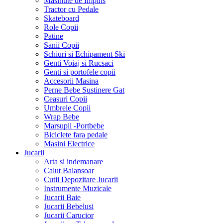
Masinute de Impins
Tractor cu Pedale
Skateboard
Role Copii
Patine
Sanii Copii
Schiuri si Echipament Ski
Genti Voiaj si Rucsaci
Genti si portofele copii
Accesorii Masina
Perne Bebe Sustinere Gat
Ceasuri Copii
Umbrele Copii
Wrap Bebe
Marsupii -Portbebe
Biciclete fara pedale
Masini Electrice
Jucarii
Arta si indemanare
Calut Balansoar
Cutii Depozitare Jucarii
Instrumente Muzicale
Jucarii Baie
Jucarii Bebelusi
Jucarii Carucior