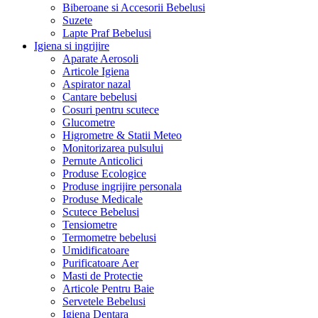
Biberoane si Accesorii Bebelusi
Suzete
Lapte Praf Bebelusi
Igiena si ingrijire
Aparate Aerosoli
Articole Igiena
Aspirator nazal
Cantare bebelusi
Cosuri pentru scutece
Glucometre
Higrometre & Statii Meteo
Monitorizarea pulsului
Pernute Anticolici
Produse Ecologice
Produse ingrijire personala
Produse Medicale
Scutece Bebelusi
Tensiometre
Termometre bebelusi
Umidificatoare
Purificatoare Aer
Masti de Protectie
Articole Pentru Baie
Servetele Bebelusi
Igiena Dentara