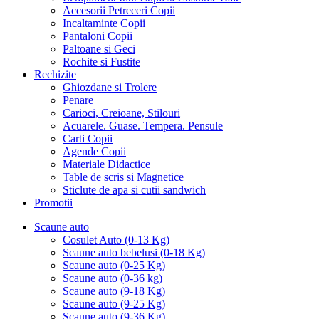
Accesorii Petreceri Copii
Incaltaminte Copii
Pantaloni Copii
Paltoane si Geci
Rochite si Fustite
Rechizite
Ghiozdane si Trolere
Penare
Carioci, Creioane, Stilouri
Acuarele. Guase. Tempera. Pensule
Carti Copii
Agende Copii
Materiale Didactice
Table de scris si Magnetice
Sticlute de apa si cutii sandwich
Promotii
Scaune auto
Cosulet Auto (0-13 Kg)
Scaune auto bebelusi (0-18 Kg)
Scaune auto (0-25 Kg)
Scaune auto (0-36 kg)
Scaune auto (9-18 Kg)
Scaune auto (9-25 Kg)
Scaune auto (9-36 Kg)