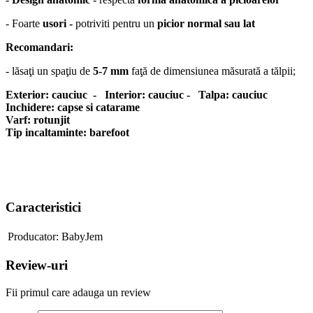
-
Foarte
usori -
potriviti pentru un
picior normal sau lat
Recomandari:
- lăsaţi un spaţiu de
5-7 mm
faţă de dimensiunea măsurată a tălpii;
Exterior: cauciuc - Interior: cauciuc - Talpa: cauciuc
Inchidere: capse si catarame
Varf: rotunjit
Tip incaltaminte: barefoot
Caracteristici
Producator:
BabyJem
Review-uri
Fii primul care adauga un review