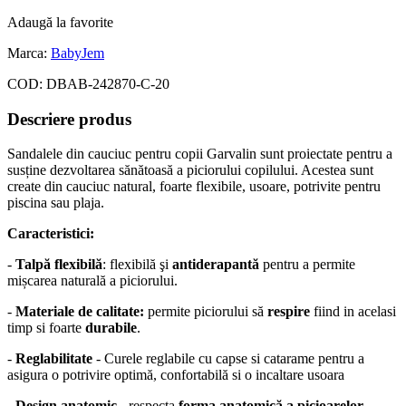
Adaugă la favorite
Marca:
BabyJem
COD:
DBAB-242870-C-20
Descriere produs
Sandalele din cauciuc pentru copii Garvalin sunt proiectate pentru a
susține dezvoltarea sănătoasă a piciorului copilului. Acestea sunt
create
din cauciuc natural, foarte flexibile, usoare, potrivite pentru
piscina sau plaja.
Caracteristici:
-
Talpă flexibilă
: flexibilă
şi
antiderapantă
pentru a permite
mișcarea naturală a piciorului.
-
Materiale de calitate:
permite piciorului să
respire
fiind in acelasi
timp si foarte
durabile
.
-
Reglabilitate
- Curele reglabile cu capse si catarame pentru a
asigura o potrivire optimă, confortabilă
si o incaltare usoara
-
Design anatomic
- respecta
forma anatomică a picioarelor