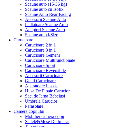
Scaune auto (15-36 kg)
Scaune auto cu Isofix
Scaune Auto Rear Facing
Accesorii Scaune Auto
Inaltatoare Scaune Auto
Adaptori Scaune Auto
Scaune auto i-Size
Carucioare
Carucioare 2 in 1
Carucioare 3 in 1
Carucioare Gemeni
Carucioare Multifunctionale
Carucioare Sport
Carucioare Reversibile
Accesorii Carucioare
Genti Carucioare
Aparatoare Insecte
Husa De Ploaie Carucior
Saci de Iarna Bebelusi
Umbrela Carucior
Parasolare
Camera copilului
Mobilier camera copii
Saltele&Mese De Infasat
Tarcuri copii