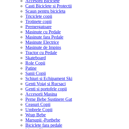
Accesorii Biciclete
Casti Biciclete si Protectii
Scaun pentru bicicleta
Triciclete copii
Trotinete copii
Premergatoare
Masinute cu Pedale
Masinute fara Pedale
Masinute Electrice
Masinute de Impins
Tractor cu Pedale
Skateboard
Role Copii
Patine
Sanii Copii
Schiuri si Echipament Ski
Genti Voiaj si Rucsaci
Genti si portofele copii
Accesorii Masina
Perne Bebe Sustinere Gat
Ceasuri Copii
Umbrele Copii
Wrap Bebe
Marsupii -Portbebe
Biciclete fara pedale