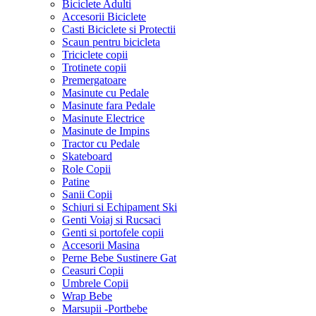
Biciclete Adulti
Accesorii Biciclete
Casti Biciclete si Protectii
Scaun pentru bicicleta
Triciclete copii
Trotinete copii
Premergatoare
Masinute cu Pedale
Masinute fara Pedale
Masinute Electrice
Masinute de Impins
Tractor cu Pedale
Skateboard
Role Copii
Patine
Sanii Copii
Schiuri si Echipament Ski
Genti Voiaj si Rucsaci
Genti si portofele copii
Accesorii Masina
Perne Bebe Sustinere Gat
Ceasuri Copii
Umbrele Copii
Wrap Bebe
Marsupii -Portbebe