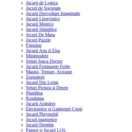
Jucarii de Logica
Jocuri de Societate
Jucarii Dezvoltare Imaginatie
Jucarii Lingvistice
Jucarii Motrice
Jucarii Stiintifice
Jocuri De Masa
Jocuri Puzzle
Figurine
Jucarii Ana si Elsa
Minimodele
Seturi Joaca Doctor
Jucarii Frumusete Fetite
Masini, Trenuri, Avioane
Zornaitori
Jucarii Din Lemn
Seturi Pictura si Desen
Plastilina
Kendama
Jucarii Antistres
Electronice si Gadgeturi Copii
Jucarii Playmobil
Jocuri magnetice
Jucarii Dentitie
Papusi si Jucarii LOL