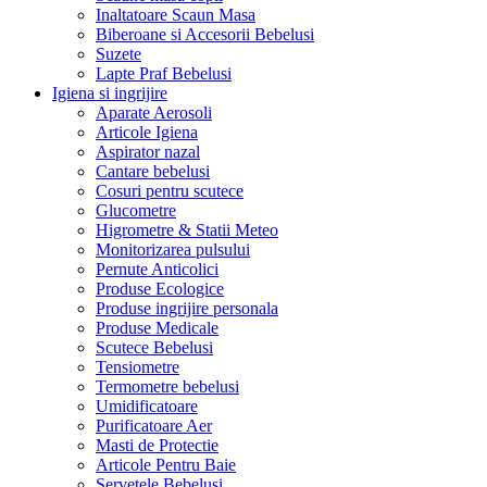
Inaltatoare Scaun Masa
Biberoane si Accesorii Bebelusi
Suzete
Lapte Praf Bebelusi
Igiena si ingrijire
Aparate Aerosoli
Articole Igiena
Aspirator nazal
Cantare bebelusi
Cosuri pentru scutece
Glucometre
Higrometre & Statii Meteo
Monitorizarea pulsului
Pernute Anticolici
Produse Ecologice
Produse ingrijire personala
Produse Medicale
Scutece Bebelusi
Tensiometre
Termometre bebelusi
Umidificatoare
Purificatoare Aer
Masti de Protectie
Articole Pentru Baie
Servetele Bebelusi