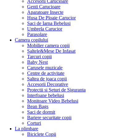
Accesorii Carucioare
Genti Carucioare
Aparatoare Insecte
Husa De Ploaie Carucior
Saci de Iarna Bebelusi
Umbrela Carucior
Parasolare
Camera copilului
Mobilier camera copii
Saltele&Mese De Infasat
Tarcuri copii
Baby Nest
Carusele muzicale
Centre de activitate
Saltea de joaca copii
Accesorii Decorative
Protectii si Seturi de Siguranta
Interfoane bebelusi
Monitoare Video Bebelusi
Bean Bags
Saci de dormit
Bariere securitate copii
Corturi
La plimbare
Biciclete Copii