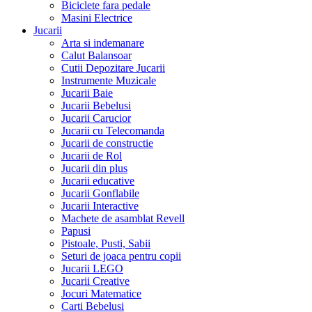
Biciclete fara pedale
Masini Electrice
Jucarii
Arta si indemanare
Calut Balansoar
Cutii Depozitare Jucarii
Instrumente Muzicale
Jucarii Baie
Jucarii Bebelusi
Jucarii Carucior
Jucarii cu Telecomanda
Jucarii de constructie
Jucarii de Rol
Jucarii din plus
Jucarii educative
Jucarii Gonflabile
Jucarii Interactive
Machete de asamblat Revell
Papusi
Pistoale, Pusti, Sabii
Seturi de joaca pentru copii
Jucarii LEGO
Jucarii Creative
Jocuri Matematice
Carti Bebelusi