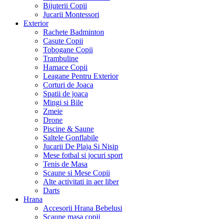
Bijuterii Copii
Jucarii Montessori
Exterior
Rachete Badminton
Casute Copii
Tobogane Copii
Trambuline
Hamace Copii
Leagane Pentru Exterior
Corturi de Joaca
Spatii de joaca
Mingi si Bile
Zmeie
Drone
Piscine & Saune
Saltele Gonflabile
Jucarii De Plaja Si Nisip
Mese fotbal si jocuri sport
Tenis de Masa
Scaune si Mese Copii
Alte activitati in aer liber
Darts
Hrana
Accesorii Hrana Bebelusi
Scaune masa copii