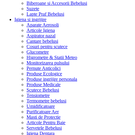
Biberoane si Accesorii Bebelusi
Suzete
Lapte Praf Bebelusi
Igiena si ingrijire
Aparate Aerosoli
Articole Igiena
Aspirator nazal
Cantare bebelusi
Cosuri pentru scutece
Glucometre
Higrometre & Statii Meteo
Monitorizarea pulsului
Pernute Anticolici
Produse Ecologice
Produse ingrijire personala
Produse Medicale
Scutece Bebelusi
Tensiometre
Termometre bebelusi
Umidificatoare
Purificatoare Aer
Masti de Protectie
Articole Pentru Baie
Servetele Bebelusi
Igiena Dentara