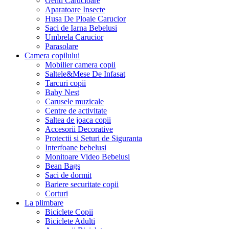
Genti Carucioare
Aparatoare Insecte
Husa De Ploaie Carucior
Saci de Iarna Bebelusi
Umbrela Carucior
Parasolare
Camera copilului
Mobilier camera copii
Saltele&Mese De Infasat
Tarcuri copii
Baby Nest
Carusele muzicale
Centre de activitate
Saltea de joaca copii
Accesorii Decorative
Protectii si Seturi de Siguranta
Interfoane bebelusi
Monitoare Video Bebelusi
Bean Bags
Saci de dormit
Bariere securitate copii
Corturi
La plimbare
Biciclete Copii
Biciclete Adulti