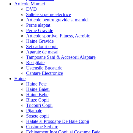
Articole Mamici
DVD
Saltele si perne electrice
Articole pentru gravide si mamici
Perne alaptat
Perne Gravide
Articole sportive, Fitness, Aerobic
Haine Gravide
Set cadouri copii
Aparate de masaj
Tampoane Sani & Accesorii Alaptare
Resigilate
Ustensile Bucatarie
Cantare Electronice
Haine
Haine Fete
Haine Baieti
Haine Bebe
Bluze Copii
Tricouri Copii
Pijamale
Sosete copii
Halate si Prosoape De Baie Copii
Costume Serbare
Echipament Inot Copii si Costume Baie