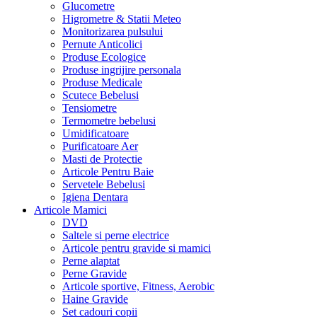
Glucometre
Higrometre & Statii Meteo
Monitorizarea pulsului
Pernute Anticolici
Produse Ecologice
Produse ingrijire personala
Produse Medicale
Scutece Bebelusi
Tensiometre
Termometre bebelusi
Umidificatoare
Purificatoare Aer
Masti de Protectie
Articole Pentru Baie
Servetele Bebelusi
Igiena Dentara
Articole Mamici
DVD
Saltele si perne electrice
Articole pentru gravide si mamici
Perne alaptat
Perne Gravide
Articole sportive, Fitness, Aerobic
Haine Gravide
Set cadouri copii