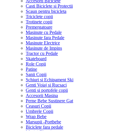
Accesorii Biciclete
Casti Biciclete si Protectii
Scaun pentru bicicleta
Triciclete copii
Trotinete copii
Premergatoare
Masinute cu Pedale
Masinute fara Pedale
Masinute Electrice
Masinute de Impins
Tractor cu Pedale
Skateboard
Role Copii
Patine
Sanii Copii
Schiuri si Echipament Ski
Genti Voiaj si Rucsaci
Genti si portofele copii
Accesorii Masina
Perne Bebe Sustinere Gat
Ceasuri Copii
Umbrele Copii
Wrap Bebe
Marsupii -Portbebe
Biciclete fara pedale