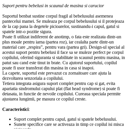
Suport pentru bebelusi in scaunul de masina si carucior
Suportul
benbat
sustine corpul fragil al bebelusului asemenea
pantecelui mamei. Se muleaza
pe corpul bebelusului si il protejeaza
de la cap pana la degetele picioarelor, sustinandu-i
capul, gatul si
spatele intr-o pozitie sigura.
Poate fi utilizat indiferent de anotimp, o fata este realizata dintr-un
plus moale pentru iarna (partea roz),
iar cealalta parte dintr-un
material care „respira”, pentru vara (partea gri). Design-ul special al
acestui
suport pentru bebelusi il face sa se muleze perfect pe corpul
copilului, oferind siguranta si
stabilitate in scaunul pentru masina, in
patut sau cand este tinut in brate. Cu ajutorul
suportului, copilul
poate fi usor transferat din masina in casa si inapoi.
La capete, suportul este prevazut cu zornaitoare care ajuta la
dezvoltarea senzoriala a
copilului.
Tetiera integrata asigura suport complet pentru cap si gat, evita
apariatia sindromului
capului plat (
flat head syndrome
) si poate fi
detasata, in functie de nevoile copilului. Cureaua
speciala permite
ajustarea lungimii, pe masura ce copilul creste.
Caracteristici
:
Suport complet pentru capul, gatul si spatele bebelusului.
Sunete specifice care se activeaza in timp ce copilul isi misca