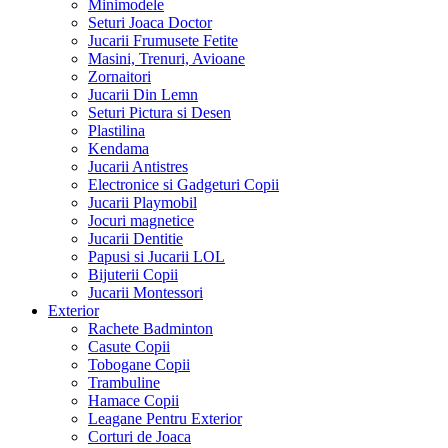
Minimodele
Seturi Joaca Doctor
Jucarii Frumusete Fetite
Masini, Trenuri, Avioane
Zornaitori
Jucarii Din Lemn
Seturi Pictura si Desen
Plastilina
Kendama
Jucarii Antistres
Electronice si Gadgeturi Copii
Jucarii Playmobil
Jocuri magnetice
Jucarii Dentitie
Papusi si Jucarii LOL
Bijuterii Copii
Jucarii Montessori
Exterior
Rachete Badminton
Casute Copii
Tobogane Copii
Trambuline
Hamace Copii
Leagane Pentru Exterior
Corturi de Joaca