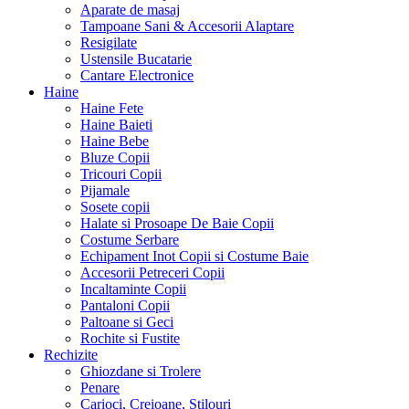
Aparate de masaj
Tampoane Sani & Accesorii Alaptare
Resigilate
Ustensile Bucatarie
Cantare Electronice
Haine
Haine Fete
Haine Baieti
Haine Bebe
Bluze Copii
Tricouri Copii
Pijamale
Sosete copii
Halate si Prosoape De Baie Copii
Costume Serbare
Echipament Inot Copii si Costume Baie
Accesorii Petreceri Copii
Incaltaminte Copii
Pantaloni Copii
Paltoane si Geci
Rochite si Fustite
Rechizite
Ghiozdane si Trolere
Penare
Carioci, Creioane, Stilouri