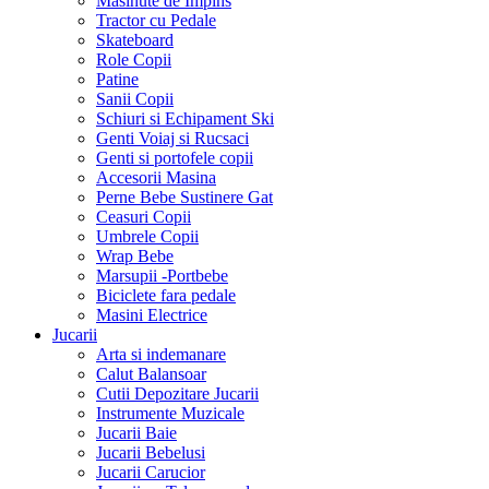
Masinute de Impins
Tractor cu Pedale
Skateboard
Role Copii
Patine
Sanii Copii
Schiuri si Echipament Ski
Genti Voiaj si Rucsaci
Genti si portofele copii
Accesorii Masina
Perne Bebe Sustinere Gat
Ceasuri Copii
Umbrele Copii
Wrap Bebe
Marsupii -Portbebe
Biciclete fara pedale
Masini Electrice
Jucarii
Arta si indemanare
Calut Balansoar
Cutii Depozitare Jucarii
Instrumente Muzicale
Jucarii Baie
Jucarii Bebelusi
Jucarii Carucior