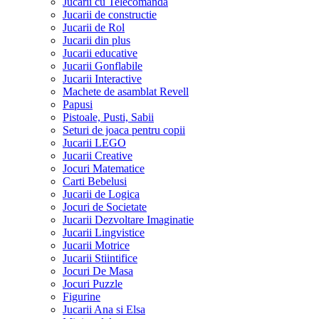
Jucarii cu Telecomanda
Jucarii de constructie
Jucarii de Rol
Jucarii din plus
Jucarii educative
Jucarii Gonflabile
Jucarii Interactive
Machete de asamblat Revell
Papusi
Pistoale, Pusti, Sabii
Seturi de joaca pentru copii
Jucarii LEGO
Jucarii Creative
Jocuri Matematice
Carti Bebelusi
Jucarii de Logica
Jocuri de Societate
Jucarii Dezvoltare Imaginatie
Jucarii Lingvistice
Jucarii Motrice
Jucarii Stiintifice
Jocuri De Masa
Jocuri Puzzle
Figurine
Jucarii Ana si Elsa