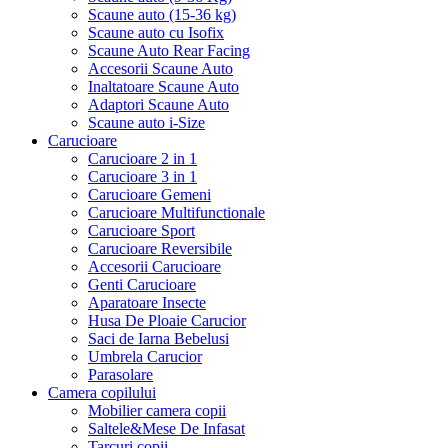
Scaune auto (15-36 kg)
Scaune auto cu Isofix
Scaune Auto Rear Facing
Accesorii Scaune Auto
Inaltatoare Scaune Auto
Adaptori Scaune Auto
Scaune auto i-Size
Carucioare
Carucioare 2 in 1
Carucioare 3 in 1
Carucioare Gemeni
Carucioare Multifunctionale
Carucioare Sport
Carucioare Reversibile
Accesorii Carucioare
Genti Carucioare
Aparatoare Insecte
Husa De Ploaie Carucior
Saci de Iarna Bebelusi
Umbrela Carucior
Parasolare
Camera copilului
Mobilier camera copii
Saltele&Mese De Infasat
Tarcuri copii