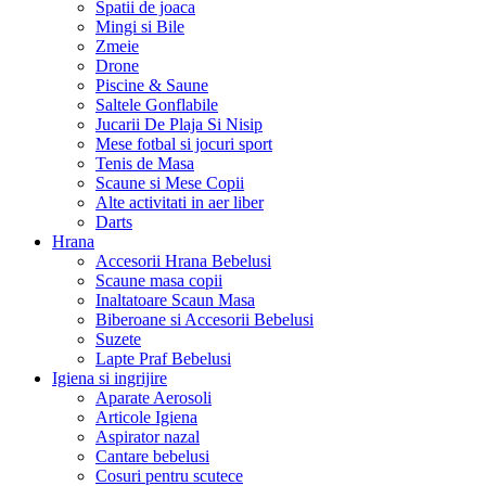
Spatii de joaca
Mingi si Bile
Zmeie
Drone
Piscine & Saune
Saltele Gonflabile
Jucarii De Plaja Si Nisip
Mese fotbal si jocuri sport
Tenis de Masa
Scaune si Mese Copii
Alte activitati in aer liber
Darts
Hrana
Accesorii Hrana Bebelusi
Scaune masa copii
Inaltatoare Scaun Masa
Biberoane si Accesorii Bebelusi
Suzete
Lapte Praf Bebelusi
Igiena si ingrijire
Aparate Aerosoli
Articole Igiena
Aspirator nazal
Cantare bebelusi
Cosuri pentru scutece