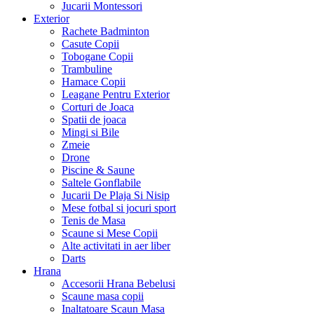
Jucarii Montessori
Exterior
Rachete Badminton
Casute Copii
Tobogane Copii
Trambuline
Hamace Copii
Leagane Pentru Exterior
Corturi de Joaca
Spatii de joaca
Mingi si Bile
Zmeie
Drone
Piscine & Saune
Saltele Gonflabile
Jucarii De Plaja Si Nisip
Mese fotbal si jocuri sport
Tenis de Masa
Scaune si Mese Copii
Alte activitati in aer liber
Darts
Hrana
Accesorii Hrana Bebelusi
Scaune masa copii
Inaltatoare Scaun Masa