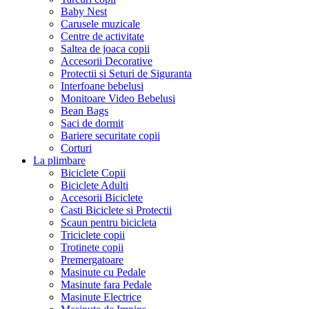
Baby Nest
Carusele muzicale
Centre de activitate
Saltea de joaca copii
Accesorii Decorative
Protectii si Seturi de Siguranta
Interfoane bebelusi
Monitoare Video Bebelusi
Bean Bags
Saci de dormit
Bariere securitate copii
Corturi
La plimbare
Biciclete Copii
Biciclete Adulti
Accesorii Biciclete
Casti Biciclete si Protectii
Scaun pentru bicicleta
Triciclete copii
Trotinete copii
Premergatoare
Masinute cu Pedale
Masinute fara Pedale
Masinute Electrice