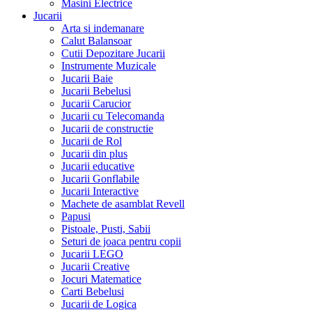
Masini Electrice
Jucarii
Arta si indemanare
Calut Balansoar
Cutii Depozitare Jucarii
Instrumente Muzicale
Jucarii Baie
Jucarii Bebelusi
Jucarii Carucior
Jucarii cu Telecomanda
Jucarii de constructie
Jucarii de Rol
Jucarii din plus
Jucarii educative
Jucarii Gonflabile
Jucarii Interactive
Machete de asamblat Revell
Papusi
Pistoale, Pusti, Sabii
Seturi de joaca pentru copii
Jucarii LEGO
Jucarii Creative
Jocuri Matematice
Carti Bebelusi
Jucarii de Logica