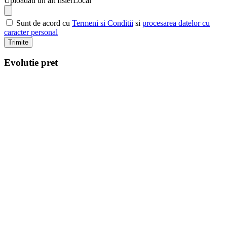
Uploadati un alt fisier
Local
Sunt de acord cu
Termeni si Conditii
si
procesarea datelor cu
caracter personal
Trimite
Evolutie pret