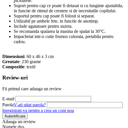
picioarele.
Suport pentru cap ce poate fi detasat si cu lungime ajustabila,
in functie de ritmul de
crestere si de necesitatile copilului.
Suportul pentru cap poate fi folosit si separat.
Utilizabil pe ambele fete, in functie de anotimp.
Include agatatoare pentru suzeta.
Se recomanda spalarea la masina de spalat la 30°C.
Impachetat intr-o cutie frumos colorata, pretabila pentru
cadou.
Dimensiuni
: 60 x 46 x 3 cm
Greutate
: 230 grame
Compozitie
: textil
Review-uri
Fii primul care adauga un review
E-mail
Parola
V-ati uitat parola?
Inregistrati-va pentru a crea un cont nou
Autentificare
Adauga un review
Numele dvs.