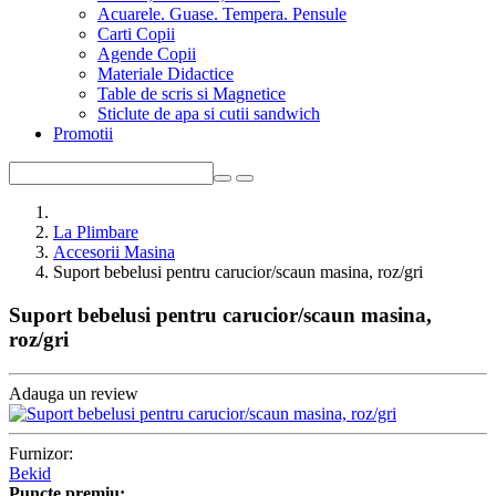
Acuarele. Guase. Tempera. Pensule
Carti Copii
Agende Copii
Materiale Didactice
Table de scris si Magnetice
Sticlute de apa si cutii sandwich
Promotii
La Plimbare
Accesorii Masina
Suport bebelusi pentru carucior/scaun masina, roz/gri
Suport bebelusi pentru carucior/scaun masina,
roz/gri
Adauga un review
Furnizor:
Bekid
Puncte premiu: