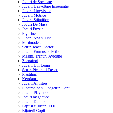
Jocuri de Societate
Jucarii Dezvoltare Imaginatie
Jucarii Lingvistice
Jucarii Motrice
Jucarii Stiintifice
Jocuri De Masa
Jocuri Puzzle
Figurine
Jucarii Ana si Elsa
Minimodele
Seturi Joaca Doctor
Jucarii Frumusete Fetite
Masini, Trenuri, Avioane
Zornaitori
Jucarii Din Lemn
Seturi Pictura si Desen
Plastilina
Kendama
Jucarii Antistres
Electronice si Gadgeturi Copii
Jucarii Playmobil
Jocuri magnetice
Jucarii Dentitie
Papusi si Jucarii LOL
Bijuterii Copii