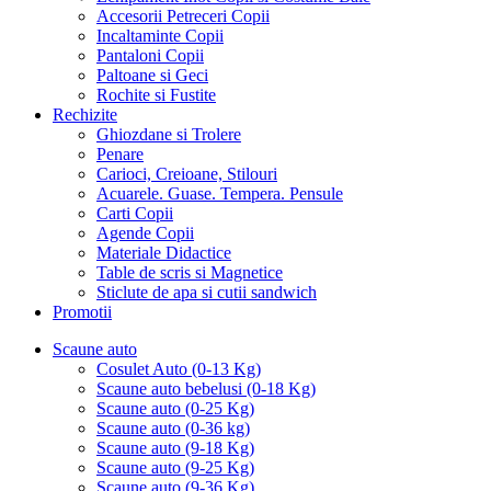
Accesorii Petreceri Copii
Incaltaminte Copii
Pantaloni Copii
Paltoane si Geci
Rochite si Fustite
Rechizite
Ghiozdane si Trolere
Penare
Carioci, Creioane, Stilouri
Acuarele. Guase. Tempera. Pensule
Carti Copii
Agende Copii
Materiale Didactice
Table de scris si Magnetice
Sticlute de apa si cutii sandwich
Promotii
Scaune auto
Cosulet Auto (0-13 Kg)
Scaune auto bebelusi (0-18 Kg)
Scaune auto (0-25 Kg)
Scaune auto (0-36 kg)
Scaune auto (9-18 Kg)
Scaune auto (9-25 Kg)
Scaune auto (9-36 Kg)