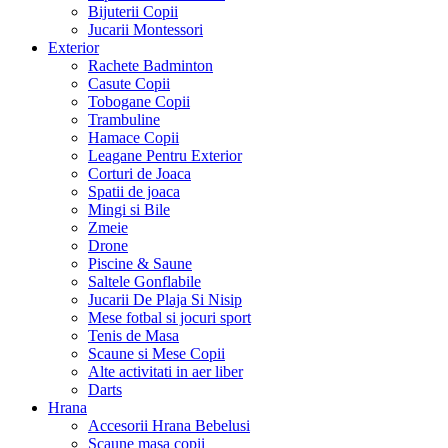
Bijuterii Copii
Jucarii Montessori
Exterior
Rachete Badminton
Casute Copii
Tobogane Copii
Trambuline
Hamace Copii
Leagane Pentru Exterior
Corturi de Joaca
Spatii de joaca
Mingi si Bile
Zmeie
Drone
Piscine & Saune
Saltele Gonflabile
Jucarii De Plaja Si Nisip
Mese fotbal si jocuri sport
Tenis de Masa
Scaune si Mese Copii
Alte activitati in aer liber
Darts
Hrana
Accesorii Hrana Bebelusi
Scaune masa copii