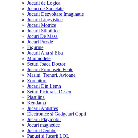
Jucarii de Logica
Jocuri de Societate
Jucarii Dezvoltare Imaginatie
Jucarii Lingvistice
Jucarii Motrice
Jucarii Stiintifice
Jocuri De Masa
Jocuri Puzzle
Figurine
Jucarii Ana si Elsa
Minimodele
Seturi Joaca Doctor
Jucarii Frumusete Fetite
Masini, Trenuri, Avioane
Zornaitori
Jucarii Din Lemn
Seturi Pictura si Desen
Plastilina
Kendama
Jucarii Antistres
Electronice si Gadgeturi Copii
Jucarii Playmobil
Jocuri magnetice
Jucarii Dentitie
Papusi si Jucarii LOL