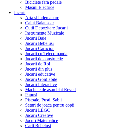
Biciclete fara pedale
Masini Electrice
Jucarii
Arta si indemanare
Calut Balansoar
Cutii Depozitare Jucarii
Instrumente Muzicale
Jucarii Baie
Jucarii Bebelusi
Jucarii Carucior
Jucarii cu Telecomanda
Jucarii de constructie
Jucarii de Rol
Jucarii din plus
Jucarii educative
Jucarii Gonflabile
Jucarii Interactive
Machete de asamblat Revell
Papusi
Pistoale, Pusti, Sabii
Seturi de joaca pentru copii
Jucarii LEGO
Jucarii Creative
Jocuri Matematice
Carti Bebelusi