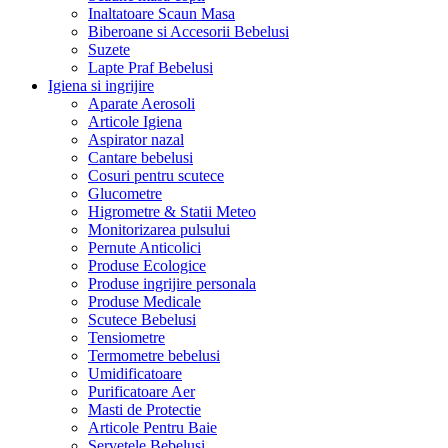
Inaltatoare Scaun Masa
Biberoane si Accesorii Bebelusi
Suzete
Lapte Praf Bebelusi
Igiena si ingrijire
Aparate Aerosoli
Articole Igiena
Aspirator nazal
Cantare bebelusi
Cosuri pentru scutece
Glucometre
Higrometre & Statii Meteo
Monitorizarea pulsului
Pernute Anticolici
Produse Ecologice
Produse ingrijire personala
Produse Medicale
Scutece Bebelusi
Tensiometre
Termometre bebelusi
Umidificatoare
Purificatoare Aer
Masti de Protectie
Articole Pentru Baie
Servetele Bebelusi