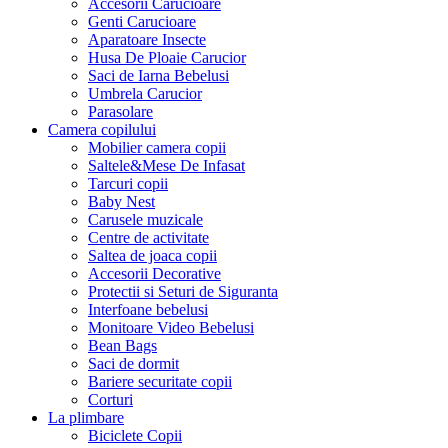
Accesorii Carucioare
Genti Carucioare
Aparatoare Insecte
Husa De Ploaie Carucior
Saci de Iarna Bebelusi
Umbrela Carucior
Parasolare
Camera copilului
Mobilier camera copii
Saltele&Mese De Infasat
Tarcuri copii
Baby Nest
Carusele muzicale
Centre de activitate
Saltea de joaca copii
Accesorii Decorative
Protectii si Seturi de Siguranta
Interfoane bebelusi
Monitoare Video Bebelusi
Bean Bags
Saci de dormit
Bariere securitate copii
Corturi
La plimbare
Biciclete Copii