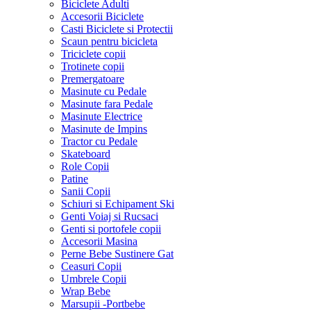
Biciclete Adulti
Accesorii Biciclete
Casti Biciclete si Protectii
Scaun pentru bicicleta
Triciclete copii
Trotinete copii
Premergatoare
Masinute cu Pedale
Masinute fara Pedale
Masinute Electrice
Masinute de Impins
Tractor cu Pedale
Skateboard
Role Copii
Patine
Sanii Copii
Schiuri si Echipament Ski
Genti Voiaj si Rucsaci
Genti si portofele copii
Accesorii Masina
Perne Bebe Sustinere Gat
Ceasuri Copii
Umbrele Copii
Wrap Bebe
Marsupii -Portbebe