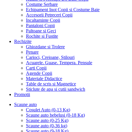
Costume Serbare
Echipament Inot Copii si Costume Baie
Accesorii Petreceri Copii
Incaltaminte Copii
Pantaloni Copii
Paltoane si Geci
Rochite si Fustite
Rechizite
Ghiozdane si Trolere
Penare
Carioci, Creioane, Stilouri
Acuarele. Guase. Tempera. Pensule
Carti Copii
Agende Copii
Materiale Didactice
Table de scris si Magnetice
Sticlute de apa si cutii sandwich
Promotii
Scaune auto
Cosulet Auto (0-13 Kg)
Scaune auto bebelusi (0-18 Kg)
Scaune auto (0-25 Kg)
Scaune auto (0-36 kg)
Scaune auto (9-18 Kg)