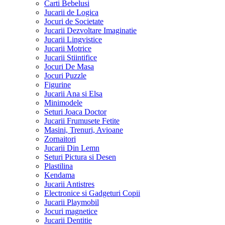
Carti Bebelusi
Jucarii de Logica
Jocuri de Societate
Jucarii Dezvoltare Imaginatie
Jucarii Lingvistice
Jucarii Motrice
Jucarii Stiintifice
Jocuri De Masa
Jocuri Puzzle
Figurine
Jucarii Ana si Elsa
Minimodele
Seturi Joaca Doctor
Jucarii Frumusete Fetite
Masini, Trenuri, Avioane
Zornaitori
Jucarii Din Lemn
Seturi Pictura si Desen
Plastilina
Kendama
Jucarii Antistres
Electronice si Gadgeturi Copii
Jucarii Playmobil
Jocuri magnetice
Jucarii Dentitie