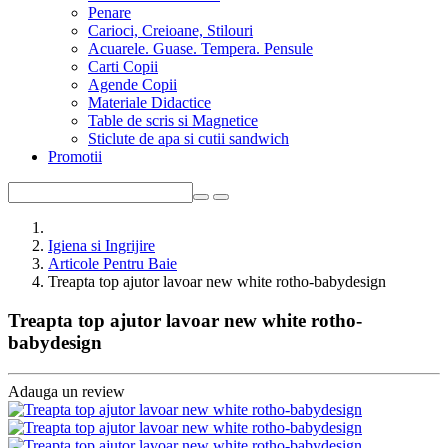
Penare
Carioci, Creioane, Stilouri
Acuarele. Guase. Tempera. Pensule
Carti Copii
Agende Copii
Materiale Didactice
Table de scris si Magnetice
Sticlute de apa si cutii sandwich
Promotii
Igiena si Ingrijire
Articole Pentru Baie
Treapta top ajutor lavoar new white rotho-babydesign
Treapta top ajutor lavoar new white rotho-
babydesign
Adauga un review