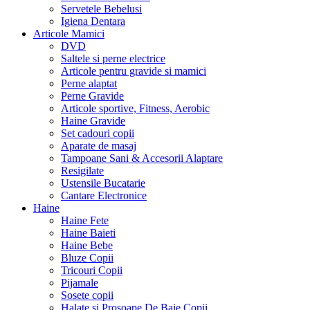
Servetele Bebelusi
Igiena Dentara
Articole Mamici
DVD
Saltele si perne electrice
Articole pentru gravide si mamici
Perne alaptat
Perne Gravide
Articole sportive, Fitness, Aerobic
Haine Gravide
Set cadouri copii
Aparate de masaj
Tampoane Sani & Accesorii Alaptare
Resigilate
Ustensile Bucatarie
Cantare Electronice
Haine
Haine Fete
Haine Baieti
Haine Bebe
Bluze Copii
Tricouri Copii
Pijamale
Sosete copii
Halate si Prosoape De Baie Copii