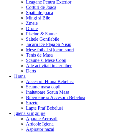
Leagane Pentru Exterior
Corturi de Joaca
Spatii de joaca
Mingi si Bile
Zmeie
Drone
Piscine & Saune
Saltele Gonflabile
Jucarii De Plaja Si Nisip
Mese fotbal si jocuri sport
Tenis de Masa
Scaune si Mese Copii
Alte activitati in aer liber
Darts
Hrana
Accesorii Hrana Bebelusi
Scaune masa copii
Inaltatoare Scaun Masa
Biberoane si Accesorii Bebelusi
Suzete
Lapte Praf Bebelusi
Igiena si ingrijire
Aparate Aerosoli
Articole Igiena
Aspirator nazal