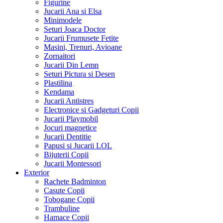
Figurine
Jucarii Ana si Elsa
Minimodele
Seturi Joaca Doctor
Jucarii Frumusete Fetite
Masini, Trenuri, Avioane
Zornaitori
Jucarii Din Lemn
Seturi Pictura si Desen
Plastilina
Kendama
Jucarii Antistres
Electronice si Gadgeturi Copii
Jucarii Playmobil
Jocuri magnetice
Jucarii Dentitie
Papusi si Jucarii LOL
Bijuterii Copii
Jucarii Montessori
Exterior
Rachete Badminton
Casute Copii
Tobogane Copii
Trambuline
Hamace Copii