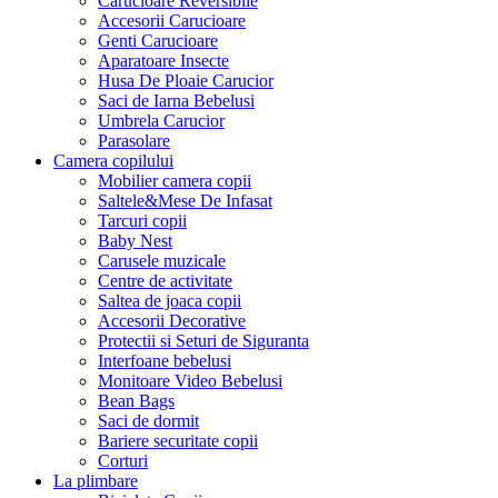
Carucioare Reversibile
Accesorii Carucioare
Genti Carucioare
Aparatoare Insecte
Husa De Ploaie Carucior
Saci de Iarna Bebelusi
Umbrela Carucior
Parasolare
Camera copilului
Mobilier camera copii
Saltele&Mese De Infasat
Tarcuri copii
Baby Nest
Carusele muzicale
Centre de activitate
Saltea de joaca copii
Accesorii Decorative
Protectii si Seturi de Siguranta
Interfoane bebelusi
Monitoare Video Bebelusi
Bean Bags
Saci de dormit
Bariere securitate copii
Corturi
La plimbare