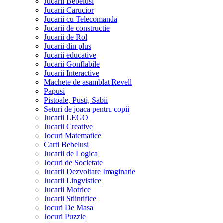
Jucarii Bebelusi
Jucarii Carucior
Jucarii cu Telecomanda
Jucarii de constructie
Jucarii de Rol
Jucarii din plus
Jucarii educative
Jucarii Gonflabile
Jucarii Interactive
Machete de asamblat Revell
Papusi
Pistoale, Pusti, Sabii
Seturi de joaca pentru copii
Jucarii LEGO
Jucarii Creative
Jocuri Matematice
Carti Bebelusi
Jucarii de Logica
Jocuri de Societate
Jucarii Dezvoltare Imaginatie
Jucarii Lingvistice
Jucarii Motrice
Jucarii Stiintifice
Jocuri De Masa
Jocuri Puzzle