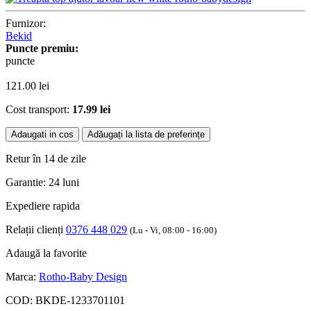
Furnizor:
Bekid
Puncte premiu:
puncte
121.00
lei
Cost transport:
17.99 lei
Adaugati in cos
Adăugați la lista de preferințe
Retur în 14 de zile
Garantie: 24 luni
Expediere rapida
Relații clienți
0376 448 029
(Lu - Vi, 08:00 - 16:00)
Adaugă la favorite
Marca:
Rotho-Baby Design
COD:
BKDE-1233701101