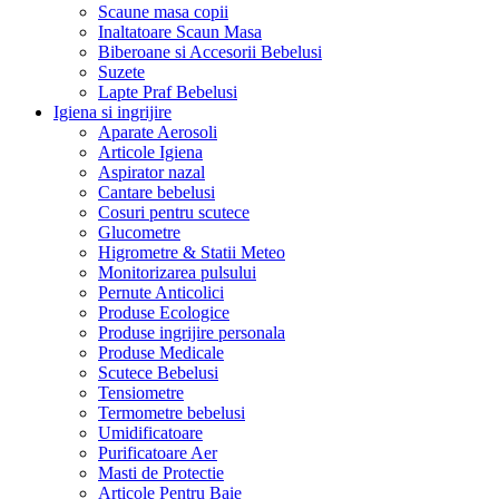
Scaune masa copii
Inaltatoare Scaun Masa
Biberoane si Accesorii Bebelusi
Suzete
Lapte Praf Bebelusi
Igiena si ingrijire
Aparate Aerosoli
Articole Igiena
Aspirator nazal
Cantare bebelusi
Cosuri pentru scutece
Glucometre
Higrometre & Statii Meteo
Monitorizarea pulsului
Pernute Anticolici
Produse Ecologice
Produse ingrijire personala
Produse Medicale
Scutece Bebelusi
Tensiometre
Termometre bebelusi
Umidificatoare
Purificatoare Aer
Masti de Protectie
Articole Pentru Baie