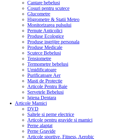
Cantare bebelusi
Cosuri pentru scutece
Glucometre
Higrometre & Statii Meteo
Monitorizarea pulsului
Pernute Anticolici
Produse Ecologice
Produse ingrijire personala
Produse Medicale
Scutece Bebelusi
Tensiometre
Termometre bebelusi
Umidificatoare
Purificatoare Aer
Masti de Protectie
Articole Pentru Baie
Servetele Bebelusi
Igiena Dentara
Articole Mamici
DVD
Saltele si perne electrice
Articole pentru gravide si mamici
Perne alaptat
Perne Gravide
Articole sportive, Fitness, Aerobic