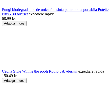
Pungi biodegradabile de unica folosinta pentru olita portabila Potette
Plus - 30 buc/set
expediere rapida
68.99
lei
Adauga in cos
Cadita Style Winnie the pooh Rotho babydesign
expediere rapida
150.49
lei
Adauga in cos