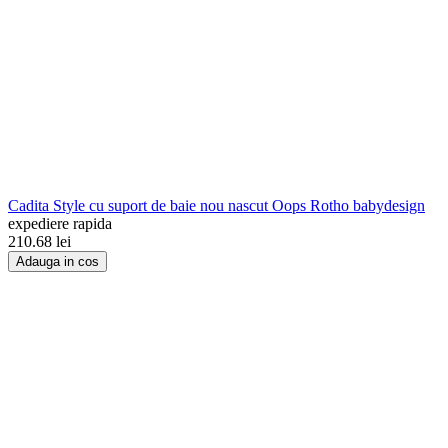
Cadita Style cu suport de baie nou nascut Oops Rotho babydesign
expediere rapida
210.68
lei
Adauga in cos