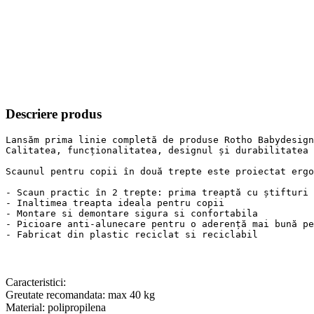
Descriere produs
Lansăm prima linie completă de produse Rotho Babydesign
Calitatea, funcționalitatea, designul și durabilitatea 
Scaunul pentru copii în două trepte este proiectat ergo
- Scaun practic în 2 trepte: prima treaptă cu știfturi 
- Inaltimea treapta ideala pentru copii

- Montare si demontare sigura si confortabila

- Picioare anti-alunecare pentru o aderență mai bună pe
- Fabricat din plastic reciclat si reciclabil
Caracteristici:
Greutate recomandata: max 40 kg
Material: polipropilena