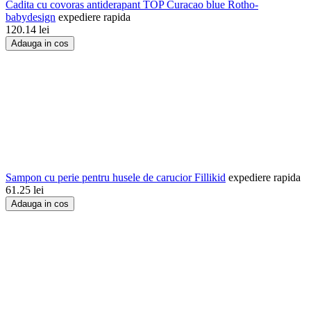
Cadita cu covoras antiderapant TOP Curacao blue Rotho-
babydesign
expediere rapida
120.14
lei
Adauga in cos
Sampon cu perie pentru husele de carucior Fillikid
expediere rapida
61.25
lei
Adauga in cos