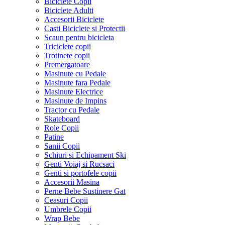
Biciclete Copii
Biciclete Adulti
Accesorii Biciclete
Casti Biciclete si Protectii
Scaun pentru bicicleta
Triciclete copii
Trotinete copii
Premergatoare
Masinute cu Pedale
Masinute fara Pedale
Masinute Electrice
Masinute de Impins
Tractor cu Pedale
Skateboard
Role Copii
Patine
Sanii Copii
Schiuri si Echipament Ski
Genti Voiaj si Rucsaci
Genti si portofele copii
Accesorii Masina
Perne Bebe Sustinere Gat
Ceasuri Copii
Umbrele Copii
Wrap Bebe