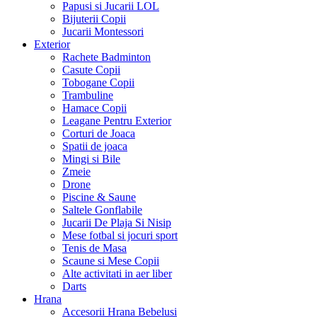
Papusi si Jucarii LOL
Bijuterii Copii
Jucarii Montessori
Exterior
Rachete Badminton
Casute Copii
Tobogane Copii
Trambuline
Hamace Copii
Leagane Pentru Exterior
Corturi de Joaca
Spatii de joaca
Mingi si Bile
Zmeie
Drone
Piscine & Saune
Saltele Gonflabile
Jucarii De Plaja Si Nisip
Mese fotbal si jocuri sport
Tenis de Masa
Scaune si Mese Copii
Alte activitati in aer liber
Darts
Hrana
Accesorii Hrana Bebelusi