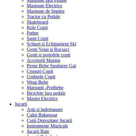
Masinute fara Pedale
Masinute Electrice
Masinute de Impins
Tractor cu Pedale
Skateboard
Role Copii
Patine
Sanii Copii
Schiuri si Echipament Ski
Genti Voiaj si Rucsaci
Genti si portofele copii
Accesorii Masina
Perne Bebe Sustinere Gat
Ceasuri Copii
Umbrele Copii
Wrap Bebe
Marsupii -Portbebe
Biciclete fara pedale
Masini Electrice
Jucarii
Arta si indemanare
Calut Balansoar
Cutii Depozitare Jucarii
Instrumente Muzicale
Jucarii Baie