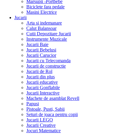
Marsupii -Portbebe
Biciclete fara pedale
Masini Electrice
Jucarii
Arta si indemanare
Calut Balansoar
Cutii Depozitare Jucarii
Instrumente Muzicale
Jucarii Baie
Jucarii Bebelusi
Jucarii Carucior
Jucarii cu Telecomanda
Jucarii de constructie
Jucarii de Rol
Jucarii din plus
Jucarii educative
Jucarii Gonflabile
Jucarii Interactive
Machete de asamblat Revell
Papusi
Pistoale, Pusti, Sabii
Seturi de joaca pentru copii
Jucarii LEGO
Jucarii Creative
Jocuri Matematice