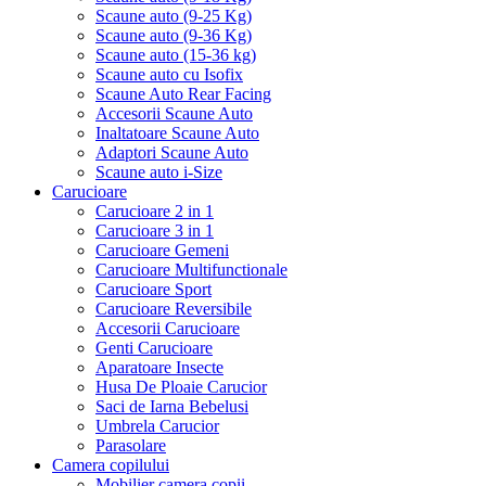
Scaune auto (9-25 Kg)
Scaune auto (9-36 Kg)
Scaune auto (15-36 kg)
Scaune auto cu Isofix
Scaune Auto Rear Facing
Accesorii Scaune Auto
Inaltatoare Scaune Auto
Adaptori Scaune Auto
Scaune auto i-Size
Carucioare
Carucioare 2 in 1
Carucioare 3 in 1
Carucioare Gemeni
Carucioare Multifunctionale
Carucioare Sport
Carucioare Reversibile
Accesorii Carucioare
Genti Carucioare
Aparatoare Insecte
Husa De Ploaie Carucior
Saci de Iarna Bebelusi
Umbrela Carucior
Parasolare
Camera copilului
Mobilier camera copii