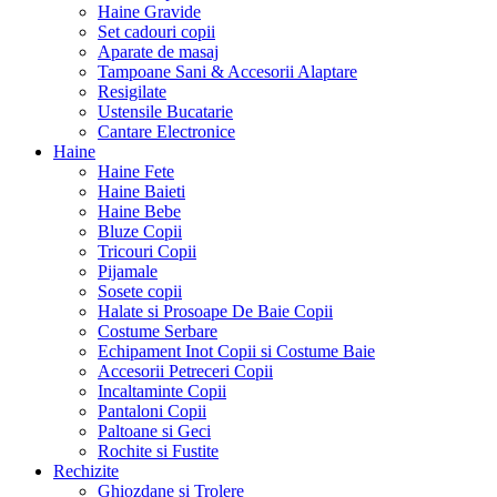
Haine Gravide
Set cadouri copii
Aparate de masaj
Tampoane Sani & Accesorii Alaptare
Resigilate
Ustensile Bucatarie
Cantare Electronice
Haine
Haine Fete
Haine Baieti
Haine Bebe
Bluze Copii
Tricouri Copii
Pijamale
Sosete copii
Halate si Prosoape De Baie Copii
Costume Serbare
Echipament Inot Copii si Costume Baie
Accesorii Petreceri Copii
Incaltaminte Copii
Pantaloni Copii
Paltoane si Geci
Rochite si Fustite
Rechizite
Ghiozdane si Trolere