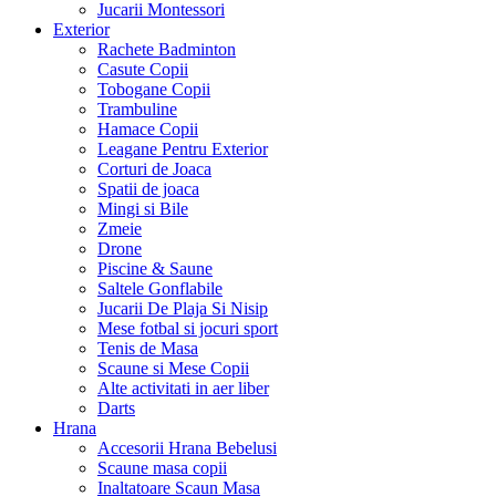
Jucarii Montessori
Exterior
Rachete Badminton
Casute Copii
Tobogane Copii
Trambuline
Hamace Copii
Leagane Pentru Exterior
Corturi de Joaca
Spatii de joaca
Mingi si Bile
Zmeie
Drone
Piscine & Saune
Saltele Gonflabile
Jucarii De Plaja Si Nisip
Mese fotbal si jocuri sport
Tenis de Masa
Scaune si Mese Copii
Alte activitati in aer liber
Darts
Hrana
Accesorii Hrana Bebelusi
Scaune masa copii
Inaltatoare Scaun Masa