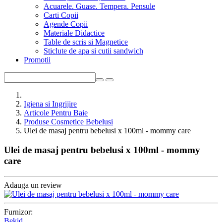
Acuarele. Guase. Tempera. Pensule
Carti Copii
Agende Copii
Materiale Didactice
Table de scris si Magnetice
Sticlute de apa si cutii sandwich
Promotii
Igiena si Ingrijire
Articole Pentru Baie
Produse Cosmetice Bebelusi
Ulei de masaj pentru bebelusi x 100ml - mommy care
Ulei de masaj pentru bebelusi x 100ml - mommy
care
Adauga un review
Furnizor:
Bekid