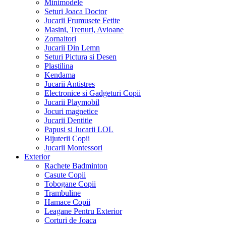
Minimodele
Seturi Joaca Doctor
Jucarii Frumusete Fetite
Masini, Trenuri, Avioane
Zornaitori
Jucarii Din Lemn
Seturi Pictura si Desen
Plastilina
Kendama
Jucarii Antistres
Electronice si Gadgeturi Copii
Jucarii Playmobil
Jocuri magnetice
Jucarii Dentitie
Papusi si Jucarii LOL
Bijuterii Copii
Jucarii Montessori
Exterior
Rachete Badminton
Casute Copii
Tobogane Copii
Trambuline
Hamace Copii
Leagane Pentru Exterior
Corturi de Joaca