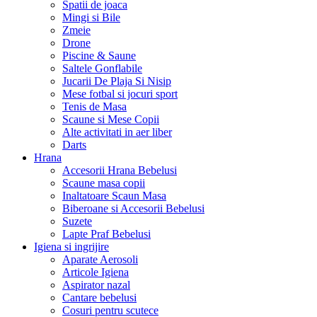
Spatii de joaca
Mingi si Bile
Zmeie
Drone
Piscine & Saune
Saltele Gonflabile
Jucarii De Plaja Si Nisip
Mese fotbal si jocuri sport
Tenis de Masa
Scaune si Mese Copii
Alte activitati in aer liber
Darts
Hrana
Accesorii Hrana Bebelusi
Scaune masa copii
Inaltatoare Scaun Masa
Biberoane si Accesorii Bebelusi
Suzete
Lapte Praf Bebelusi
Igiena si ingrijire
Aparate Aerosoli
Articole Igiena
Aspirator nazal
Cantare bebelusi
Cosuri pentru scutece