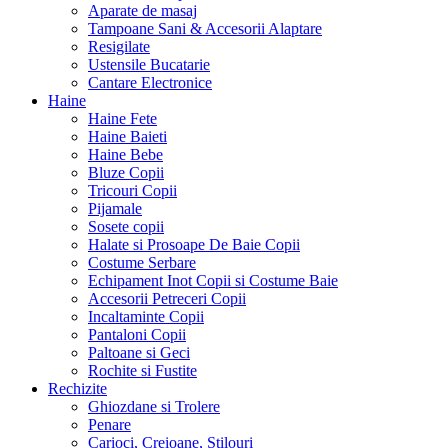
Aparate de masaj
Tampoane Sani & Accesorii Alaptare
Resigilate
Ustensile Bucatarie
Cantare Electronice
Haine
Haine Fete
Haine Baieti
Haine Bebe
Bluze Copii
Tricouri Copii
Pijamale
Sosete copii
Halate si Prosoape De Baie Copii
Costume Serbare
Echipament Inot Copii si Costume Baie
Accesorii Petreceri Copii
Incaltaminte Copii
Pantaloni Copii
Paltoane si Geci
Rochite si Fustite
Rechizite
Ghiozdane si Trolere
Penare
Carioci, Creioane, Stilouri