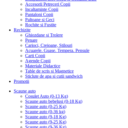
Accesorii Petreceri Copii
Incaltaminte Copii
Pantaloni Copii
Paltoane si Geci
Rochite si Fustite
Rechizite
Ghiozdane si Trolere
Penare
Carioci, Creioane, Stilouri
Acuarele. Guase. Tempera. Pensule
Carti Copii
Agende Copii
Materiale Didactice
Table de scris si Magnetice
Sticlute de apa si cutii sandwich
Promotii
Scaune auto
Cosulet Auto (0-13 Kg)
Scaune auto bebelusi (0-18 Kg)
Scaune auto (0-25 Kg)
Scaune auto (0-36 kg)
Scaune auto (9-18 Kg)
Scaune auto (9-25 Kg)
Scaune auto (9-36 Kg)