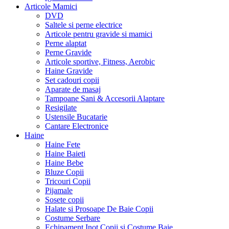
Articole Mamici
DVD
Saltele si perne electrice
Articole pentru gravide si mamici
Perne alaptat
Perne Gravide
Articole sportive, Fitness, Aerobic
Haine Gravide
Set cadouri copii
Aparate de masaj
Tampoane Sani & Accesorii Alaptare
Resigilate
Ustensile Bucatarie
Cantare Electronice
Haine
Haine Fete
Haine Baieti
Haine Bebe
Bluze Copii
Tricouri Copii
Pijamale
Sosete copii
Halate si Prosoape De Baie Copii
Costume Serbare
Echipament Inot Copii si Costume Baie