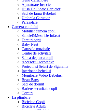
Genti Carucioare
Aparatoare Insecte
Husa De Ploaie Carucior
Saci de Iarna Bebelusi
Umbrela Carucior
Parasolare
Camera copilului
Mobilier camera copii
Saltele&Mese De Infasat
Tarcuri copii
Baby Nest
Carusele muzicale
Centre de activitate
Saltea de joaca copii
Accesorii Decorative
Protectii si Seturi de Siguranta
Interfoane bebelusi
Monitoare Video Bebelusi
Bean Bags
Saci de dormit
Bariere securitate copii
Corturi
La plimbare
Biciclete Copii
Biciclete Adulti