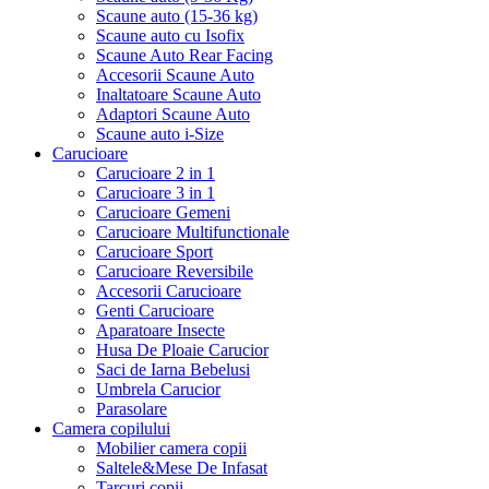
Scaune auto (15-36 kg)
Scaune auto cu Isofix
Scaune Auto Rear Facing
Accesorii Scaune Auto
Inaltatoare Scaune Auto
Adaptori Scaune Auto
Scaune auto i-Size
Carucioare
Carucioare 2 in 1
Carucioare 3 in 1
Carucioare Gemeni
Carucioare Multifunctionale
Carucioare Sport
Carucioare Reversibile
Accesorii Carucioare
Genti Carucioare
Aparatoare Insecte
Husa De Ploaie Carucior
Saci de Iarna Bebelusi
Umbrela Carucior
Parasolare
Camera copilului
Mobilier camera copii
Saltele&Mese De Infasat
Tarcuri copii