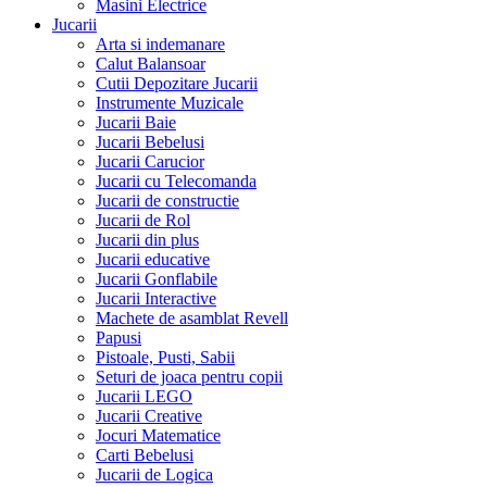
Masini Electrice
Jucarii
Arta si indemanare
Calut Balansoar
Cutii Depozitare Jucarii
Instrumente Muzicale
Jucarii Baie
Jucarii Bebelusi
Jucarii Carucior
Jucarii cu Telecomanda
Jucarii de constructie
Jucarii de Rol
Jucarii din plus
Jucarii educative
Jucarii Gonflabile
Jucarii Interactive
Machete de asamblat Revell
Papusi
Pistoale, Pusti, Sabii
Seturi de joaca pentru copii
Jucarii LEGO
Jucarii Creative
Jocuri Matematice
Carti Bebelusi
Jucarii de Logica