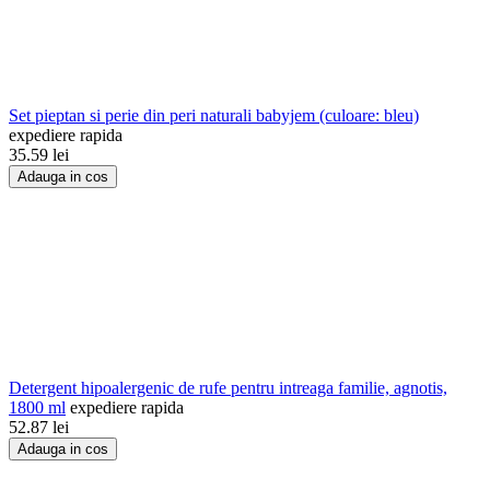
Set pieptan si perie din peri naturali babyjem (culoare: bleu)
expediere rapida
35.59
lei
Adauga in cos
Detergent hipoalergenic de rufe pentru intreaga familie, agnotis,
1800 ml
expediere rapida
52.87
lei
Adauga in cos