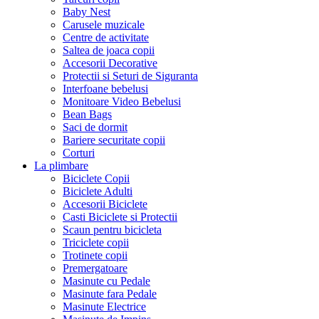
Baby Nest
Carusele muzicale
Centre de activitate
Saltea de joaca copii
Accesorii Decorative
Protectii si Seturi de Siguranta
Interfoane bebelusi
Monitoare Video Bebelusi
Bean Bags
Saci de dormit
Bariere securitate copii
Corturi
La plimbare
Biciclete Copii
Biciclete Adulti
Accesorii Biciclete
Casti Biciclete si Protectii
Scaun pentru bicicleta
Triciclete copii
Trotinete copii
Premergatoare
Masinute cu Pedale
Masinute fara Pedale
Masinute Electrice