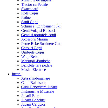
Masinute de Impins
Tractor cu Pedale
Skateboard
Role Copii
Patine
Sanii Copii
Schiuri si Echipament Ski
Genti Voiaj si Rucsaci
Genti si portofele copii
Accesorii Masina
Perne Bebe Sustinere Gat
Ceasuri Copii
Umbrele Copii
Wrap Bebe
Marsupii -Portbebe
Biciclete fara pedale
Masini Electrice
Jucarii
Arta si indemanare
Calut Balansoar
Cutii Depozitare Jucarii
Instrumente Muzicale
Jucarii Baie
Jucarii Bebelusi
Jucarii Carucior