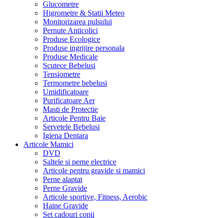
Glucometre
Higrometre & Statii Meteo
Monitorizarea pulsului
Pernute Anticolici
Produse Ecologice
Produse ingrijire personala
Produse Medicale
Scutece Bebelusi
Tensiometre
Termometre bebelusi
Umidificatoare
Purificatoare Aer
Masti de Protectie
Articole Pentru Baie
Servetele Bebelusi
Igiena Dentara
Articole Mamici
DVD
Saltele si perne electrice
Articole pentru gravide si mamici
Perne alaptat
Perne Gravide
Articole sportive, Fitness, Aerobic
Haine Gravide
Set cadouri copii