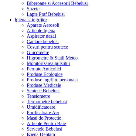
Biberoane si Accesorii Bebelusi
Suzete
Lapte Praf Bebelusi
Igiena si ingrijire
Aparate Aerosoli
Articole Igiena
Aspirator nazal
Cantare bebelusi
Cosuri pentru scutece
Glucometre
Higrometre & Statii Meteo
Monitorizarea pulsului
Pernute Anticolici
Produse Ecologice
Produse ingrijire personala
Produse Medicale
Scutece Bebelusi
Tensiometre
Termometre bebelusi
Umidificatoare
Purificatoare Aer
Masti de Protectie
Articole Pentru Baie
Servetele Bebelusi
Igiena Dentara