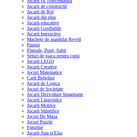
Jucarii cu Telecomanda
Jucarii de constructie
Jucarii de Rol
Jucarii din plus
Jucarii educative
Jucarii Gonflabile
Jucarii Interactive
Machete de asamblat Revell
Papusi
Pistoale, Pusti, Sabii
Seturi de joaca pentru copii
Jucarii LEGO
Jucarii Creative
Jocuri Matematice
Carti Bebelusi
Jucarii de Logica
Jocuri de Societate
Jucarii Dezvoltare Imaginatie
Jucarii Lingvistice
Jucarii Motrice
Jucarii Stiintifice
Jocuri De Masa
Jocuri Puzzle
Figurine
Jucarii Ana si Elsa