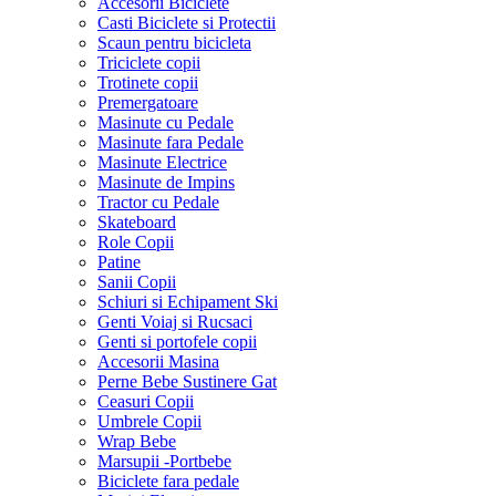
Accesorii Biciclete
Casti Biciclete si Protectii
Scaun pentru bicicleta
Triciclete copii
Trotinete copii
Premergatoare
Masinute cu Pedale
Masinute fara Pedale
Masinute Electrice
Masinute de Impins
Tractor cu Pedale
Skateboard
Role Copii
Patine
Sanii Copii
Schiuri si Echipament Ski
Genti Voiaj si Rucsaci
Genti si portofele copii
Accesorii Masina
Perne Bebe Sustinere Gat
Ceasuri Copii
Umbrele Copii
Wrap Bebe
Marsupii -Portbebe
Biciclete fara pedale