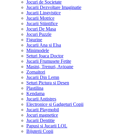
Jocuri de Societate
Jucarii Dezvoltare Imaginatie
Jucarii Lingvistice
Jucarii Motrice
Jucarii Stiintifice
Jocuri De Masa
Jocuri Puzzle
Figurine
Jucarii Ana si Elsa
Minimodele
Seturi Joaca Doctor
Jucarii Frumusete Fetite
Masini, Trenuri, Avioane
Zornaitori
Jucarii Din Lemn
Seturi Pictura si Desen
Plastilina
Kendama
Jucarii Antistres
Electronice si Gadgeturi Copii
Jucarii Playmobil
Jocuri magnetice
Jucarii Dentitie
Papusi si Jucarii LOL
Bijuterii Copii