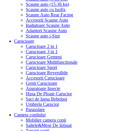
Scaune auto (15-36 kg)
Scaune auto cu Isofix
Scaune Auto Rear Facing
Accesorii Scaune Auto
Inaltatoare Scaune Auto
Adaptori Scaune Auto
Scaune auto i-Size
Carucioare
Carucioare 2 in 1
Carucioare 3 in 1
Carucioare Gemeni
Carucioare Multifunctionale
Carucioare Sport
Carucioare Reversibile
Accesorii Carucioare
Genti Carucioare
Aparatoare Insecte
Husa De Ploaie Carucior
Saci de Iarna Bebelusi
Umbrela Carucior
Parasolare
Camera copilului
Mobilier camera copii
Saltele&Mese De Infasat
Tarcuri copii