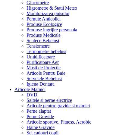
Glucometre
Higrometre & Statii Meteo
Monitorizarea pulsului
Pernute Anticolici
Produse Ecologice
Produse ingrijire personala
Produse Medicale
Scutece Bebelusi
Tensiometre
Termometre bebelusi
Umidificatoare
Purificatoare Aer
Masti de Protectie
Articole Pentru Baie
Servetele Bebelusi
Igiena Dentara
Articole Mamici
DVD
Saltele si perne electrice
Articole pentru gravide si mamici
Perne alaptat
Perne Gravide
Articole sportive, Fitness, Aerobic
Haine Gravide
Set cadouri copii