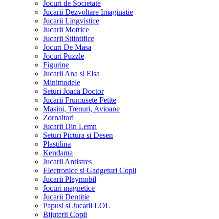
Jocuri de Societate
Jucarii Dezvoltare Imaginatie
Jucarii Lingvistice
Jucarii Motrice
Jucarii Stiintifice
Jocuri De Masa
Jocuri Puzzle
Figurine
Jucarii Ana si Elsa
Minimodele
Seturi Joaca Doctor
Jucarii Frumusete Fetite
Masini, Trenuri, Avioane
Zornaitori
Jucarii Din Lemn
Seturi Pictura si Desen
Plastilina
Kendama
Jucarii Antistres
Electronice si Gadgeturi Copii
Jucarii Playmobil
Jocuri magnetice
Jucarii Dentitie
Papusi si Jucarii LOL
Bijuterii Copii