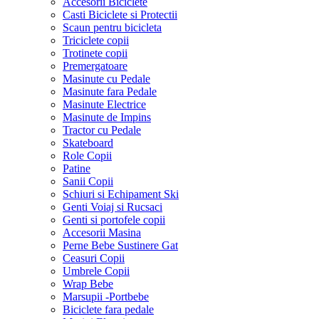
Accesorii Biciclete
Casti Biciclete si Protectii
Scaun pentru bicicleta
Triciclete copii
Trotinete copii
Premergatoare
Masinute cu Pedale
Masinute fara Pedale
Masinute Electrice
Masinute de Impins
Tractor cu Pedale
Skateboard
Role Copii
Patine
Sanii Copii
Schiuri si Echipament Ski
Genti Voiaj si Rucsaci
Genti si portofele copii
Accesorii Masina
Perne Bebe Sustinere Gat
Ceasuri Copii
Umbrele Copii
Wrap Bebe
Marsupii -Portbebe
Biciclete fara pedale