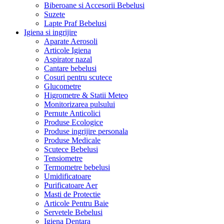
Biberoane si Accesorii Bebelusi
Suzete
Lapte Praf Bebelusi
Igiena si ingrijire
Aparate Aerosoli
Articole Igiena
Aspirator nazal
Cantare bebelusi
Cosuri pentru scutece
Glucometre
Higrometre & Statii Meteo
Monitorizarea pulsului
Pernute Anticolici
Produse Ecologice
Produse ingrijire personala
Produse Medicale
Scutece Bebelusi
Tensiometre
Termometre bebelusi
Umidificatoare
Purificatoare Aer
Masti de Protectie
Articole Pentru Baie
Servetele Bebelusi
Igiena Dentara