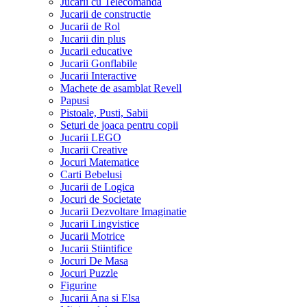
Jucarii cu Telecomanda
Jucarii de constructie
Jucarii de Rol
Jucarii din plus
Jucarii educative
Jucarii Gonflabile
Jucarii Interactive
Machete de asamblat Revell
Papusi
Pistoale, Pusti, Sabii
Seturi de joaca pentru copii
Jucarii LEGO
Jucarii Creative
Jocuri Matematice
Carti Bebelusi
Jucarii de Logica
Jocuri de Societate
Jucarii Dezvoltare Imaginatie
Jucarii Lingvistice
Jucarii Motrice
Jucarii Stiintifice
Jocuri De Masa
Jocuri Puzzle
Figurine
Jucarii Ana si Elsa