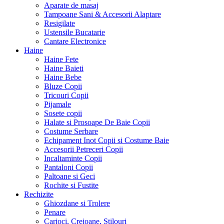
Aparate de masaj
Tampoane Sani & Accesorii Alaptare
Resigilate
Ustensile Bucatarie
Cantare Electronice
Haine
Haine Fete
Haine Baieti
Haine Bebe
Bluze Copii
Tricouri Copii
Pijamale
Sosete copii
Halate si Prosoape De Baie Copii
Costume Serbare
Echipament Inot Copii si Costume Baie
Accesorii Petreceri Copii
Incaltaminte Copii
Pantaloni Copii
Paltoane si Geci
Rochite si Fustite
Rechizite
Ghiozdane si Trolere
Penare
Carioci, Creioane, Stilouri