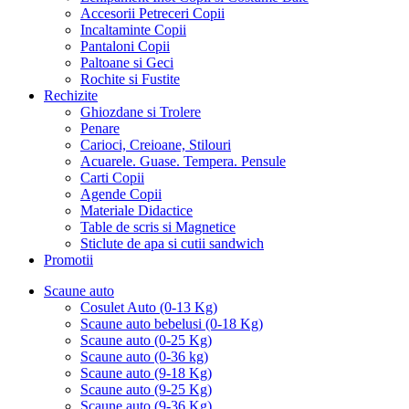
Accesorii Petreceri Copii
Incaltaminte Copii
Pantaloni Copii
Paltoane si Geci
Rochite si Fustite
Rechizite
Ghiozdane si Trolere
Penare
Carioci, Creioane, Stilouri
Acuarele. Guase. Tempera. Pensule
Carti Copii
Agende Copii
Materiale Didactice
Table de scris si Magnetice
Sticlute de apa si cutii sandwich
Promotii
Scaune auto
Cosulet Auto (0-13 Kg)
Scaune auto bebelusi (0-18 Kg)
Scaune auto (0-25 Kg)
Scaune auto (0-36 kg)
Scaune auto (9-18 Kg)
Scaune auto (9-25 Kg)
Scaune auto (9-36 Kg)