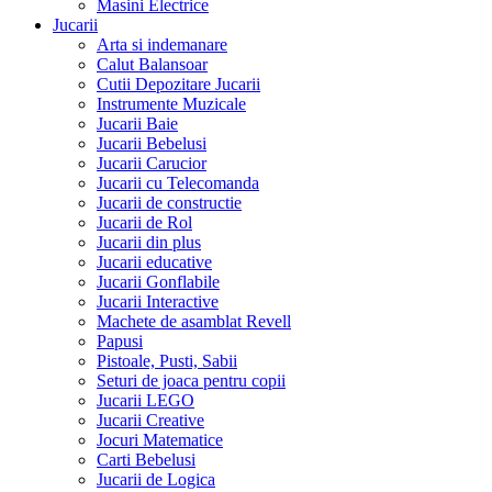
Masini Electrice
Jucarii
Arta si indemanare
Calut Balansoar
Cutii Depozitare Jucarii
Instrumente Muzicale
Jucarii Baie
Jucarii Bebelusi
Jucarii Carucior
Jucarii cu Telecomanda
Jucarii de constructie
Jucarii de Rol
Jucarii din plus
Jucarii educative
Jucarii Gonflabile
Jucarii Interactive
Machete de asamblat Revell
Papusi
Pistoale, Pusti, Sabii
Seturi de joaca pentru copii
Jucarii LEGO
Jucarii Creative
Jocuri Matematice
Carti Bebelusi
Jucarii de Logica