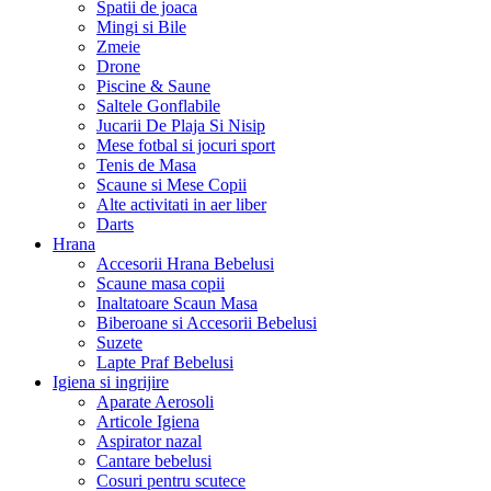
Spatii de joaca
Mingi si Bile
Zmeie
Drone
Piscine & Saune
Saltele Gonflabile
Jucarii De Plaja Si Nisip
Mese fotbal si jocuri sport
Tenis de Masa
Scaune si Mese Copii
Alte activitati in aer liber
Darts
Hrana
Accesorii Hrana Bebelusi
Scaune masa copii
Inaltatoare Scaun Masa
Biberoane si Accesorii Bebelusi
Suzete
Lapte Praf Bebelusi
Igiena si ingrijire
Aparate Aerosoli
Articole Igiena
Aspirator nazal
Cantare bebelusi
Cosuri pentru scutece