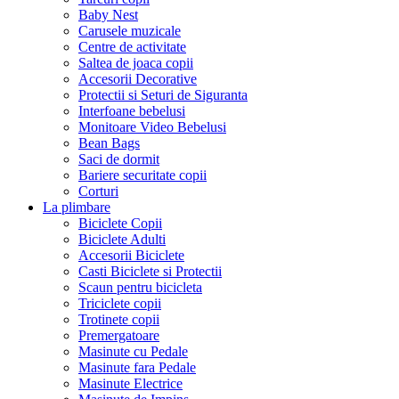
Baby Nest
Carusele muzicale
Centre de activitate
Saltea de joaca copii
Accesorii Decorative
Protectii si Seturi de Siguranta
Interfoane bebelusi
Monitoare Video Bebelusi
Bean Bags
Saci de dormit
Bariere securitate copii
Corturi
La plimbare
Biciclete Copii
Biciclete Adulti
Accesorii Biciclete
Casti Biciclete si Protectii
Scaun pentru bicicleta
Triciclete copii
Trotinete copii
Premergatoare
Masinute cu Pedale
Masinute fara Pedale
Masinute Electrice