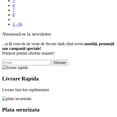
5
6
7
8
2 - 16
Abonează-te la newsletter
...și îți vom da de veste de fiecare dată când avem
noutăți, promoții
sau campanii speciale!
Primesti primul ofertele noastre!
Abonare
Livrare Rapida
Livrare fara km suplimentari
Plata securizata