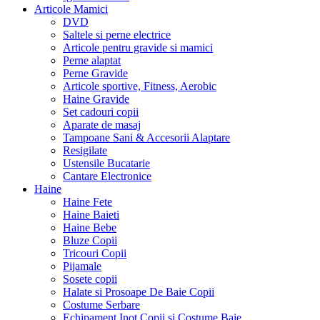
Articole Mamici
DVD
Saltele si perne electrice
Articole pentru gravide si mamici
Perne alaptat
Perne Gravide
Articole sportive, Fitness, Aerobic
Haine Gravide
Set cadouri copii
Aparate de masaj
Tampoane Sani & Accesorii Alaptare
Resigilate
Ustensile Bucatarie
Cantare Electronice
Haine
Haine Fete
Haine Baieti
Haine Bebe
Bluze Copii
Tricouri Copii
Pijamale
Sosete copii
Halate si Prosoape De Baie Copii
Costume Serbare
Echipament Inot Copii si Costume Baie