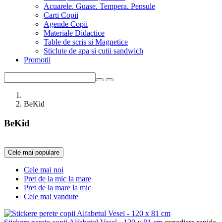
Acuarele. Guase. Tempera. Pensule
Carti Copii
Agende Copii
Materiale Didactice
Table de scris si Magnetice
Sticlute de apa si cutii sandwich
Promotii
BeKid
BeKid
Cele mai populare
Cele mai noi
Pret de la mic la mare
Pret de la mare la mic
Cele mai vandute