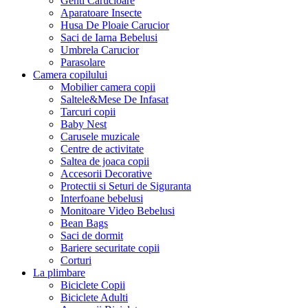
Genti Carucioare
Aparatoare Insecte
Husa De Ploaie Carucior
Saci de Iarna Bebelusi
Umbrela Carucior
Parasolare
Camera copilului
Mobilier camera copii
Saltele&Mese De Infasat
Tarcuri copii
Baby Nest
Carusele muzicale
Centre de activitate
Saltea de joaca copii
Accesorii Decorative
Protectii si Seturi de Siguranta
Interfoane bebelusi
Monitoare Video Bebelusi
Bean Bags
Saci de dormit
Bariere securitate copii
Corturi
La plimbare
Biciclete Copii
Biciclete Adulti