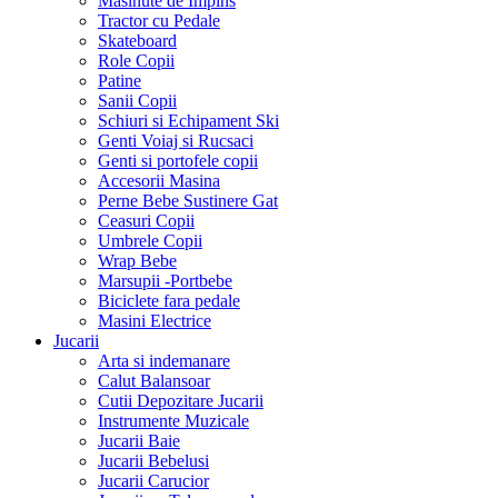
Masinute de Impins
Tractor cu Pedale
Skateboard
Role Copii
Patine
Sanii Copii
Schiuri si Echipament Ski
Genti Voiaj si Rucsaci
Genti si portofele copii
Accesorii Masina
Perne Bebe Sustinere Gat
Ceasuri Copii
Umbrele Copii
Wrap Bebe
Marsupii -Portbebe
Biciclete fara pedale
Masini Electrice
Jucarii
Arta si indemanare
Calut Balansoar
Cutii Depozitare Jucarii
Instrumente Muzicale
Jucarii Baie
Jucarii Bebelusi
Jucarii Carucior