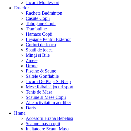
Jucarii Montessori
Exterior
Rachete Badminton
Casute Copii
Tobogane Copii
Trambuline
Hamace Copii
Leagane Pentru Exterior
Corturi de Joaca
Spatii de joaca
Mingi si Bile
Zmeie
Drone
Piscine & Saune
Saltele Gonflabile
Jucarii De Plaja Si Nisip
Mese fotbal si jocuri sport
Tenis de Masa
Scaune si Mese Copii
Alte activitati in aer liber
Darts
Hrana
Accesorii Hrana Bebelusi
Scaune masa copii
Inaltatoare Scaun Masa