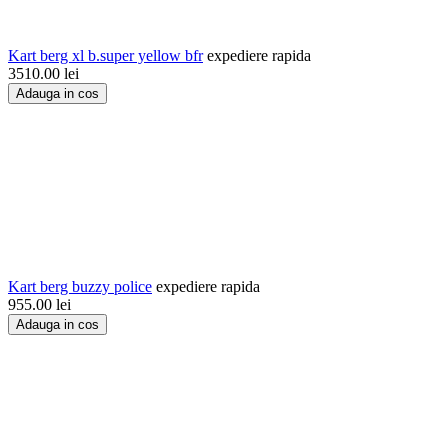
Kart berg xl b.super yellow bfr
expediere rapida
3510.00
lei
Adauga in cos
Kart berg buzzy police
expediere rapida
955.00
lei
Adauga in cos