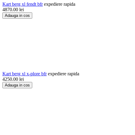
Kart berg xl fendt bfr
expediere rapida
4870.00
lei
Adauga in cos
Kart berg xl x-plore bfr
expediere rapida
4250.00
lei
Adauga in cos