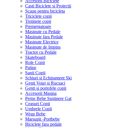
Accesorii Biciclete
Casti Biciclete si Protectii
Scaun pentru bicicleta
Triciclete copii
Trotinete copii
Premergatoare
Masinute cu Pedale
Masinute fara Pedale
Masinute Electrice
Masinute de Impins
Tractor cu Pedale
Skateboard
Role Copii
Patine
Sanii Copii
Schiuri si Echipament Ski
Genti Voiaj si Rucsaci
Genti si portofele copii
Accesorii Masina
Perne Bebe Sustinere Gat
Ceasuri Copii
Umbrele Copii
Wrap Bebe
Marsupii -Portbebe
Biciclete fara pedale