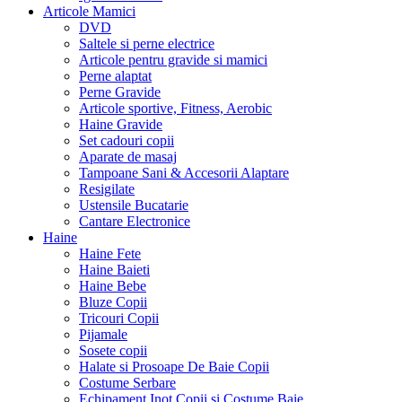
Articole Mamici
DVD
Saltele si perne electrice
Articole pentru gravide si mamici
Perne alaptat
Perne Gravide
Articole sportive, Fitness, Aerobic
Haine Gravide
Set cadouri copii
Aparate de masaj
Tampoane Sani & Accesorii Alaptare
Resigilate
Ustensile Bucatarie
Cantare Electronice
Haine
Haine Fete
Haine Baieti
Haine Bebe
Bluze Copii
Tricouri Copii
Pijamale
Sosete copii
Halate si Prosoape De Baie Copii
Costume Serbare
Echipament Inot Copii si Costume Baie