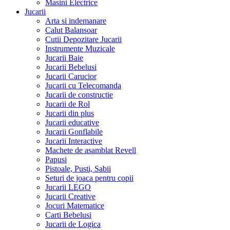
Masini Electrice
Jucarii
Arta si indemanare
Calut Balansoar
Cutii Depozitare Jucarii
Instrumente Muzicale
Jucarii Baie
Jucarii Bebelusi
Jucarii Carucior
Jucarii cu Telecomanda
Jucarii de constructie
Jucarii de Rol
Jucarii din plus
Jucarii educative
Jucarii Gonflabile
Jucarii Interactive
Machete de asamblat Revell
Papusi
Pistoale, Pusti, Sabii
Seturi de joaca pentru copii
Jucarii LEGO
Jucarii Creative
Jocuri Matematice
Carti Bebelusi
Jucarii de Logica