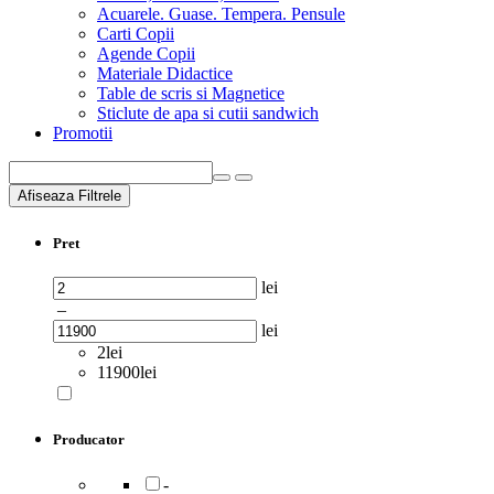
Acuarele. Guase. Tempera. Pensule
Carti Copii
Agende Copii
Materiale Didactice
Table de scris si Magnetice
Sticlute de apa si cutii sandwich
Promotii
Afiseaza Filtrele
Pret
lei
–
lei
2lei
11900lei
Producator
-