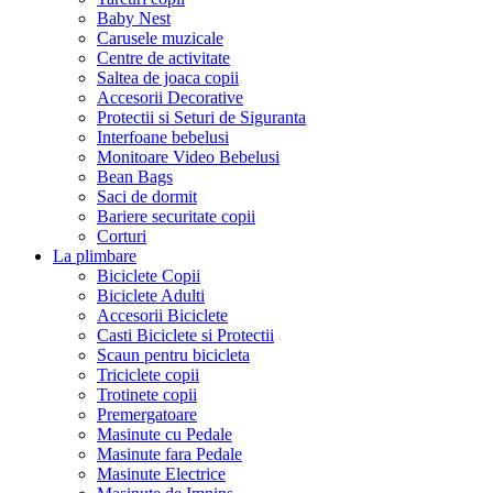
Baby Nest
Carusele muzicale
Centre de activitate
Saltea de joaca copii
Accesorii Decorative
Protectii si Seturi de Siguranta
Interfoane bebelusi
Monitoare Video Bebelusi
Bean Bags
Saci de dormit
Bariere securitate copii
Corturi
La plimbare
Biciclete Copii
Biciclete Adulti
Accesorii Biciclete
Casti Biciclete si Protectii
Scaun pentru bicicleta
Triciclete copii
Trotinete copii
Premergatoare
Masinute cu Pedale
Masinute fara Pedale
Masinute Electrice