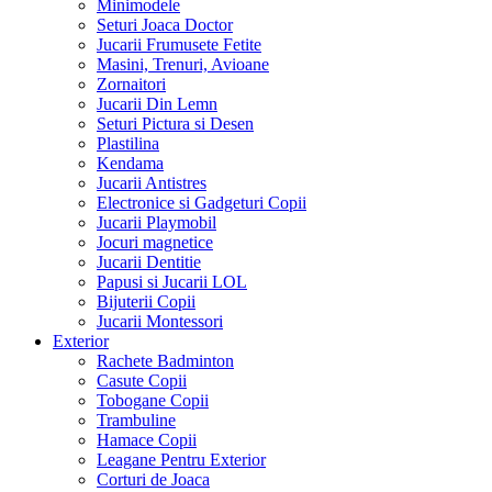
Minimodele
Seturi Joaca Doctor
Jucarii Frumusete Fetite
Masini, Trenuri, Avioane
Zornaitori
Jucarii Din Lemn
Seturi Pictura si Desen
Plastilina
Kendama
Jucarii Antistres
Electronice si Gadgeturi Copii
Jucarii Playmobil
Jocuri magnetice
Jucarii Dentitie
Papusi si Jucarii LOL
Bijuterii Copii
Jucarii Montessori
Exterior
Rachete Badminton
Casute Copii
Tobogane Copii
Trambuline
Hamace Copii
Leagane Pentru Exterior
Corturi de Joaca