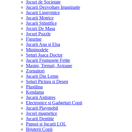
Jocuri de Societate
Jucarii Dezvoltare Imaginatie
Jucarii Lingvistice
Jucarii Motrice
Jucarii Stiintifice
Jocuri De Masa
Jocuri Puzzle
Figurine
Jucarii Ana si Elsa
Minimodele
Seturi Joaca Doctor
Jucarii Frumusete Fetite
Masini, Trenuri, Avioane
Zornaitori
Jucarii Din Lemn
Seturi Pictura si Desen
Plastilina
Kendama
Jucarii Antistres
Electronice si Gadgeturi Copii
Jucarii Playmobil
Jocuri magnetice
Jucarii Dentitie
Papusi si Jucarii LOL
Bijuterii Copii