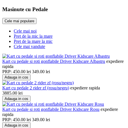
Masinute cu Pedale
Cele mai populare
Cele mai noi
Pret de la mic la mare
Pret de la mare la mic
Cele mai vandute
Kart cu pedale si roti gonflabile Driver Kidscare Albastru
expediere
rapida
PRP:
450.00
lei
349.00
lei
Adauga in cos
Kart cu pedale 2 rider zf (rosu/negru)
expediere rapida
3885.00
lei
Adauga in cos
Kart cu pedale si roti gonflabile Driver Kidscare Rosu
expediere
rapida
PRP:
450.00
lei
349.00
lei
Adauga in cos