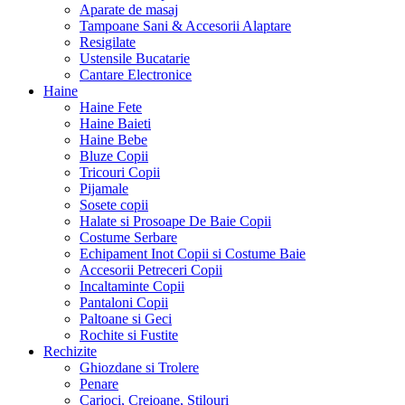
Aparate de masaj
Tampoane Sani & Accesorii Alaptare
Resigilate
Ustensile Bucatarie
Cantare Electronice
Haine
Haine Fete
Haine Baieti
Haine Bebe
Bluze Copii
Tricouri Copii
Pijamale
Sosete copii
Halate si Prosoape De Baie Copii
Costume Serbare
Echipament Inot Copii si Costume Baie
Accesorii Petreceri Copii
Incaltaminte Copii
Pantaloni Copii
Paltoane si Geci
Rochite si Fustite
Rechizite
Ghiozdane si Trolere
Penare
Carioci, Creioane, Stilouri