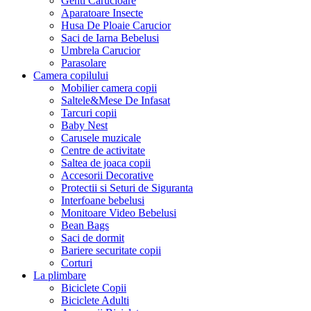
Genti Carucioare
Aparatoare Insecte
Husa De Ploaie Carucior
Saci de Iarna Bebelusi
Umbrela Carucior
Parasolare
Camera copilului
Mobilier camera copii
Saltele&Mese De Infasat
Tarcuri copii
Baby Nest
Carusele muzicale
Centre de activitate
Saltea de joaca copii
Accesorii Decorative
Protectii si Seturi de Siguranta
Interfoane bebelusi
Monitoare Video Bebelusi
Bean Bags
Saci de dormit
Bariere securitate copii
Corturi
La plimbare
Biciclete Copii
Biciclete Adulti