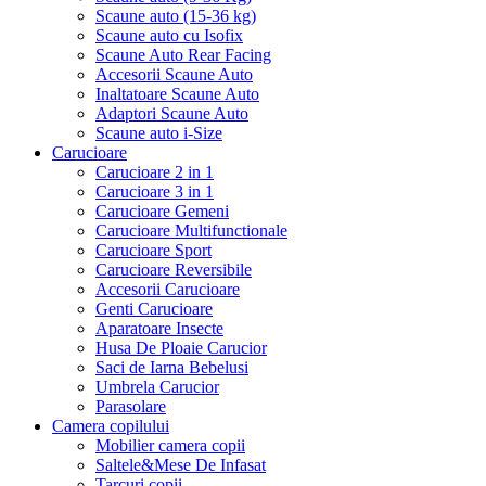
Scaune auto (15-36 kg)
Scaune auto cu Isofix
Scaune Auto Rear Facing
Accesorii Scaune Auto
Inaltatoare Scaune Auto
Adaptori Scaune Auto
Scaune auto i-Size
Carucioare
Carucioare 2 in 1
Carucioare 3 in 1
Carucioare Gemeni
Carucioare Multifunctionale
Carucioare Sport
Carucioare Reversibile
Accesorii Carucioare
Genti Carucioare
Aparatoare Insecte
Husa De Ploaie Carucior
Saci de Iarna Bebelusi
Umbrela Carucior
Parasolare
Camera copilului
Mobilier camera copii
Saltele&Mese De Infasat
Tarcuri copii