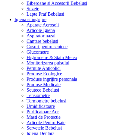
Biberoane si Accesorii Bebelusi
Suzete
Lapte Praf Bebelusi
Igiena si ingrijire
Aparate Aerosoli
Articole Igiena
Aspirator nazal
Cantare bebelusi
Cosuri pentru scutece
Glucometre
Higrometre & Statii Meteo
Monitorizarea pulsului
Pernute Anticolici
Produse Ecologice
Produse ingrijire personala
Produse Medicale
Scutece Bebelusi
Tensiometre
Termometre bebelusi
Umidificatoare
Purificatoare Aer
Masti de Protectie
Articole Pentru Baie
Servetele Bebelusi
Igiena Dentara