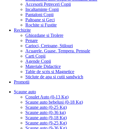
Accesorii Petreceri Copii
Incaltaminte Copii
Pantaloni Copii
Paltoane si Geci
Rochite si Fustite
Rechizite
Ghiozdane si Trolere
Penare
Carioci, Creioane, Stilouri
Acuarele. Guase. Tempera. Pensule
Carti Copii
Agende Copii
Materiale Didactice
Table de scris si Magnetice
Sticlute de apa si cutii sandwich
Promotii
Scaune auto
Cosulet Auto (0-13 Kg)
Scaune auto bebelusi (0-18 Kg)
Scaune auto (0-25 Kg)
Scaune auto (0-36 kg)
Scaune auto (9-18 Kg)
Scaune auto (9-25 Kg)
Scaune auto (9-36 Kg)