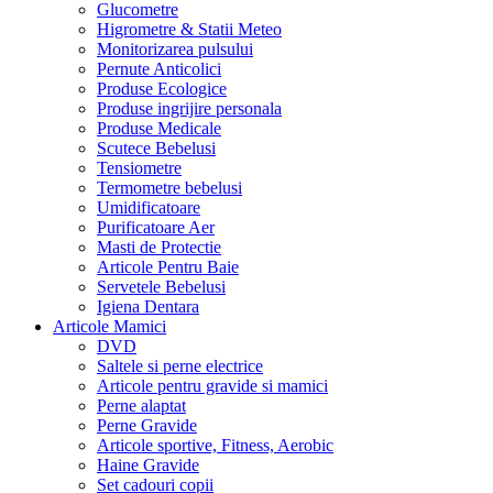
Glucometre
Higrometre & Statii Meteo
Monitorizarea pulsului
Pernute Anticolici
Produse Ecologice
Produse ingrijire personala
Produse Medicale
Scutece Bebelusi
Tensiometre
Termometre bebelusi
Umidificatoare
Purificatoare Aer
Masti de Protectie
Articole Pentru Baie
Servetele Bebelusi
Igiena Dentara
Articole Mamici
DVD
Saltele si perne electrice
Articole pentru gravide si mamici
Perne alaptat
Perne Gravide
Articole sportive, Fitness, Aerobic
Haine Gravide
Set cadouri copii