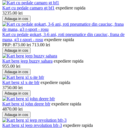
Kart cu pedale camaro gt bf1
expediere rapida
3235.00
lei
Adauga in cos
Kart cu pedale gokart, 3-6 ani, roti pneumatice din cauciuc, frana de
mana, g3 r-sport - rosu
expediere rapida
PRP:
873.00
lei
713.00
lei
Adauga in cos
Kart berg jeep buzzy sahara
expediere rapida
955.00
lei
Adauga in cos
Kart berg xl x-ite bfr
expediere rapida
3750.00
lei
Adauga in cos
Kart berg xl john deere bfr
expediere rapida
4870.00
lei
Adauga in cos
Kart berg xl jeep revolution bfr-3
expediere rapida