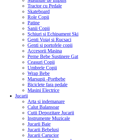
Masinute de Impins
Tractor cu Pedale
Skateboard
Role Copii
Patine
Sanii Copii
Schiuri si Echipament Ski
Genti Voiaj si Rucsaci
Genti si portofele copii
Accesorii Masina
Perne Bebe Sustinere Gat
Ceasuri Copii
Umbrele Copii
Wrap Bebe
Marsupii -Portbebe
Biciclete fara pedale
Masini Electrice
Jucarii
Arta si indemanare
Calut Balansoar
Cutii Depozitare Jucarii
Instrumente Muzicale
Jucarii Baie
Jucarii Bebelusi
Jucarii Carucior