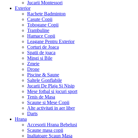
Jucarii Montessori
Exterior
Rachete Badminton
Casute Copii
Tobogane Copii
Trambuline
Hamace Copii
Leagane Pentru Exterior
Corturi de Joaca
Spatii de joaca
Mingi si Bile
Zmeie
Drone
Piscine & Saune
Saltele Gonflabile
Jucarii De Plaja Si Nisip
Mese fotbal si jocuri sport
Tenis de Masa
Scaune si Mese Copii
Alte activitati in aer liber
Darts
Hrana
Accesorii Hrana Bebelusi
Scaune masa copii
Inaltatoare Scaun Masa