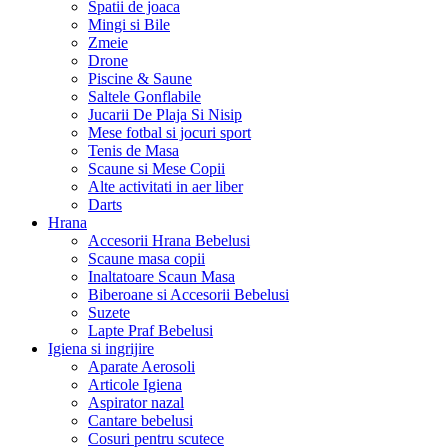
Spatii de joaca
Mingi si Bile
Zmeie
Drone
Piscine & Saune
Saltele Gonflabile
Jucarii De Plaja Si Nisip
Mese fotbal si jocuri sport
Tenis de Masa
Scaune si Mese Copii
Alte activitati in aer liber
Darts
Hrana
Accesorii Hrana Bebelusi
Scaune masa copii
Inaltatoare Scaun Masa
Biberoane si Accesorii Bebelusi
Suzete
Lapte Praf Bebelusi
Igiena si ingrijire
Aparate Aerosoli
Articole Igiena
Aspirator nazal
Cantare bebelusi
Cosuri pentru scutece