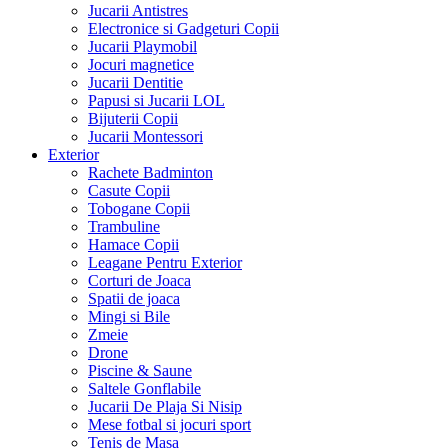
Jucarii Antistres
Electronice si Gadgeturi Copii
Jucarii Playmobil
Jocuri magnetice
Jucarii Dentitie
Papusi si Jucarii LOL
Bijuterii Copii
Jucarii Montessori
Exterior
Rachete Badminton
Casute Copii
Tobogane Copii
Trambuline
Hamace Copii
Leagane Pentru Exterior
Corturi de Joaca
Spatii de joaca
Mingi si Bile
Zmeie
Drone
Piscine & Saune
Saltele Gonflabile
Jucarii De Plaja Si Nisip
Mese fotbal si jocuri sport
Tenis de Masa