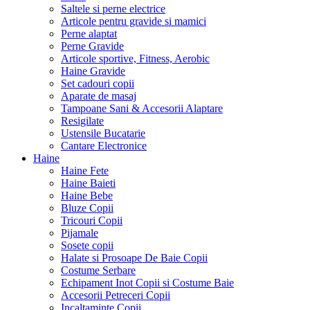
Saltele si perne electrice
Articole pentru gravide si mamici
Perne alaptat
Perne Gravide
Articole sportive, Fitness, Aerobic
Haine Gravide
Set cadouri copii
Aparate de masaj
Tampoane Sani & Accesorii Alaptare
Resigilate
Ustensile Bucatarie
Cantare Electronice
Haine
Haine Fete
Haine Baieti
Haine Bebe
Bluze Copii
Tricouri Copii
Pijamale
Sosete copii
Halate si Prosoape De Baie Copii
Costume Serbare
Echipament Inot Copii si Costume Baie
Accesorii Petreceri Copii
Incaltaminte Copii