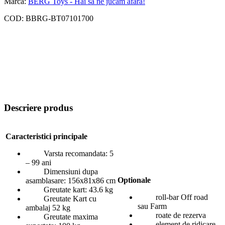
Marca:
BERG Toys - Hai sa ne jucam afara!
COD:
BBRG-BT07101700
Descriere produs
Caracteristici principale
Varsta recomandata: 5
– 99 ani
Dimensiuni dupa
Optionale
asamblasare: 156x81x86 cm
Greutate kart: 43.6 kg
roll-bar Off road
Greutate Kart cu
sau Farm
ambalaj 52 kg
roate de rezerva
Greutate maxima
element de ridicare,