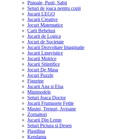
Pistoale, Pusti, Sabii
Seturi de joaca pentru copii
Jucarii LEGO
Jucarii Creative
Jocuri Matematice
Carti Bebelusi
Jucarii de Logica
Jocuri de Societate
Jucarii Dezvoltare Imaginatie
Jucarii Lingvistice
Jucarii Motrice
Jucarii Stiintifice
Jocuri De Masa
Jocuri Puzzle
Figurine
Jucarii Ana si Elsa
Minimodele
Seturi Joaca Doctor
Jucarii Frumusete Fetite
Masini, Trenuri, Avioane
Zornaitori
Jucarii Din Lemn
Seturi Pictura si Desen
Plastilina
Kendama