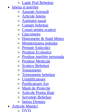
Lapte Praf Bebelusi
Igiena si ingrijire
Aparate Aerosoli
Articole Igiena
Aspirator nazal
Cantare bebelusi
Cosuri pentru scutece
Glucometre
Higrometre & Statii Meteo
Monitorizarea pulsului
Pernute Anticolici
Produse Ecologice
Produse ingrijire personala
Produse Medicale
Scutece Bebelusi
Tensiometre
Termometre bebelusi
Umidificatoare
Purificatoare Aer
Masti de Protectie
Articole Pentru Baie
Servetele Bebelusi
Igiena Dentara
Articole Mamici
DVD