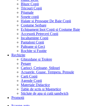
Bluze Copii
Tricouri Copii
Pijamale
Sosete copii
Halate si Prosoape De Baie Copii
Costume Serbare
Echipament Inot Copii si Costume Baie
Accesorii Petreceri Copii
Incaltaminte Copii
Pantaloni Copii
Paltoane si Geci
Rochite si Fustite
Rechizite
Ghiozdane si Trolere
Penare
Carioci, Creioane, Stilouri
Acuarele. Guase. Tempera. Pensule
Carti Copii
Agende Copii
Materiale Didactice
Table de scris si Magnetice
Sticlute de apa si cutii sandwich
Promotii
Scaune auto