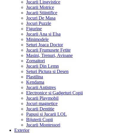
Jucarii Lingvistice
Jucarii Motrice
Jucarii Stiintifice
Jocuri De Masa
Jocuri Puzzle
Figurine
Jucarii Ana si Elsa
Minimodele
Seturi Joaca Doctor
Jucarii Frumusete Fetite
Masini, Trenuri, Avioane
Zornaitori
Jucarii Din Lemn
Seturi Pictura si Desen
Plastilina
Kendama
Jucarii Antistres
Electronice si Gadgeturi Copii
Jucarii Playmobil
Jocuri magnetice
Jucarii Dentitie
Papusi si Jucarii LOL
Bijuterii Copii
Jucarii Montessori
Exterior