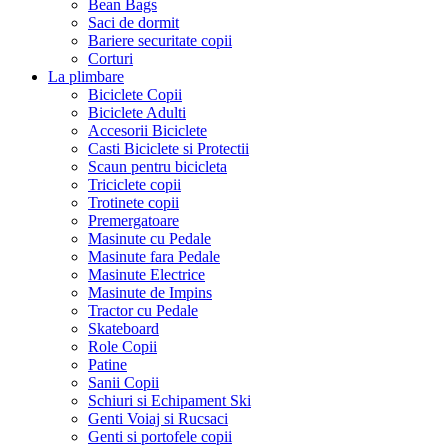
Bean Bags
Saci de dormit
Bariere securitate copii
Corturi
La plimbare
Biciclete Copii
Biciclete Adulti
Accesorii Biciclete
Casti Biciclete si Protectii
Scaun pentru bicicleta
Triciclete copii
Trotinete copii
Premergatoare
Masinute cu Pedale
Masinute fara Pedale
Masinute Electrice
Masinute de Impins
Tractor cu Pedale
Skateboard
Role Copii
Patine
Sanii Copii
Schiuri si Echipament Ski
Genti Voiaj si Rucsaci
Genti si portofele copii