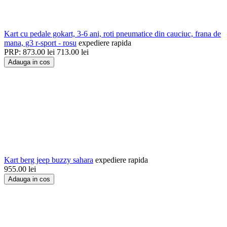
Kart cu pedale gokart, 3-6 ani, roti pneumatice din cauciuc, frana de
mana, g3 r-sport - rosu
expediere rapida
PRP:
873.00
lei
713.00
lei
Adauga in cos
Kart berg jeep buzzy sahara
expediere rapida
955.00
lei
Adauga in cos