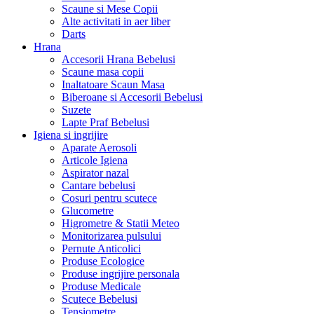
Scaune si Mese Copii
Alte activitati in aer liber
Darts
Hrana
Accesorii Hrana Bebelusi
Scaune masa copii
Inaltatoare Scaun Masa
Biberoane si Accesorii Bebelusi
Suzete
Lapte Praf Bebelusi
Igiena si ingrijire
Aparate Aerosoli
Articole Igiena
Aspirator nazal
Cantare bebelusi
Cosuri pentru scutece
Glucometre
Higrometre & Statii Meteo
Monitorizarea pulsului
Pernute Anticolici
Produse Ecologice
Produse ingrijire personala
Produse Medicale
Scutece Bebelusi
Tensiometre