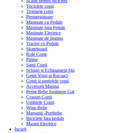
Scaun pentru bicicleta
Triciclete copii
Trotinete copii
Premergatoare
Masinute cu Pedale
Masinute fara Pedale
Masinute Electrice
Masinute de Impins
Tractor cu Pedale
Skateboard
Role Copii
Patine
Sanii Copii
Schiuri si Echipament Ski
Genti Voiaj si Rucsaci
Genti si portofele copii
Accesorii Masina
Perne Bebe Sustinere Gat
Ceasuri Copii
Umbrele Copii
Wrap Bebe
Marsupii -Portbebe
Biciclete fara pedale
Masini Electrice
Jucarii