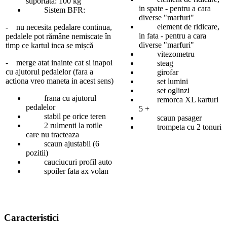
suportata: 100 kg
in spate - pentru a cara
Sistem BFR:
diverse "marfuri"
element de ridicare,
- nu necesita pedalare continua,
in fata - pentru a cara
pedalele pot rămâne nemiscate în
diverse "marfuri"
timp ce kartul inca se mișcă
vitezometru
- merge atat inainte cat si inapoi
steag
cu ajutorul pedalelor (fara a
girofar
actiona vreo maneta in acest sens)
set lumini
set oglinzi
frana cu ajutorul
remorca XL karturi
pedalelor
5 +
stabil pe orice teren
scaun pasager
2 rulmenti la rotile
trompeta cu 2 tonuri
care nu tracteaza
scaun ajustabil (6
pozitii)
cauciucuri profil auto
spoiler fata ax volan
Caracteristici