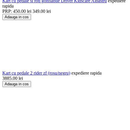
Kart cu pedale si roti gonflabile Driver Kidscare Albastru
expediere
rapida
PRP:
450.00
lei
349.00
lei
Adauga in cos
Kart cu pedale 2 rider zf (rosu/negru)
expediere rapida
3885.00
lei
Adauga in cos