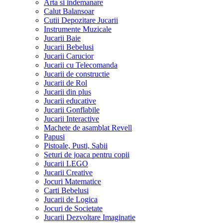
Arta si indemanare
Calut Balansoar
Cutii Depozitare Jucarii
Instrumente Muzicale
Jucarii Baie
Jucarii Bebelusi
Jucarii Carucior
Jucarii cu Telecomanda
Jucarii de constructie
Jucarii de Rol
Jucarii din plus
Jucarii educative
Jucarii Gonflabile
Jucarii Interactive
Machete de asamblat Revell
Papusi
Pistoale, Pusti, Sabii
Seturi de joaca pentru copii
Jucarii LEGO
Jucarii Creative
Jocuri Matematice
Carti Bebelusi
Jucarii de Logica
Jocuri de Societate
Jucarii Dezvoltare Imaginatie