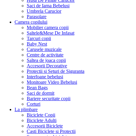
Husa De Ploaie Carucior
Saci de Iarna Bebelusi
Umbrela Carucior
Parasolare
Camera copilului
Mobilier camera copii
Saltele&Mese De Infasat
Tarcuri copii
Baby Nest
Carusele muzicale
Centre de activitate
Saltea de joaca copii
Accesorii Decorative
Protectii si Seturi de Siguranta
Interfoane bebelusi
Monitoare Video Bebelusi
Bean Bags
Saci de dormit
Bariere securitate copii
Corturi
La plimbare
Biciclete Copii
Biciclete Adulti
Accesorii Biciclete
Casti Biciclete si Protectii