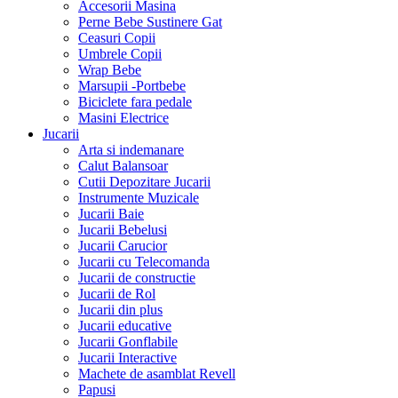
Accesorii Masina
Perne Bebe Sustinere Gat
Ceasuri Copii
Umbrele Copii
Wrap Bebe
Marsupii -Portbebe
Biciclete fara pedale
Masini Electrice
Jucarii
Arta si indemanare
Calut Balansoar
Cutii Depozitare Jucarii
Instrumente Muzicale
Jucarii Baie
Jucarii Bebelusi
Jucarii Carucior
Jucarii cu Telecomanda
Jucarii de constructie
Jucarii de Rol
Jucarii din plus
Jucarii educative
Jucarii Gonflabile
Jucarii Interactive
Machete de asamblat Revell
Papusi