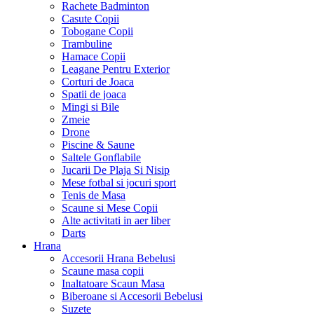
Rachete Badminton
Casute Copii
Tobogane Copii
Trambuline
Hamace Copii
Leagane Pentru Exterior
Corturi de Joaca
Spatii de joaca
Mingi si Bile
Zmeie
Drone
Piscine & Saune
Saltele Gonflabile
Jucarii De Plaja Si Nisip
Mese fotbal si jocuri sport
Tenis de Masa
Scaune si Mese Copii
Alte activitati in aer liber
Darts
Hrana
Accesorii Hrana Bebelusi
Scaune masa copii
Inaltatoare Scaun Masa
Biberoane si Accesorii Bebelusi
Suzete