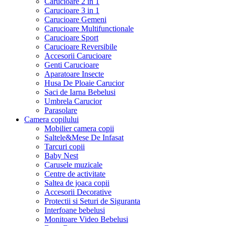
Carucioare 2 in 1
Carucioare 3 in 1
Carucioare Gemeni
Carucioare Multifunctionale
Carucioare Sport
Carucioare Reversibile
Accesorii Carucioare
Genti Carucioare
Aparatoare Insecte
Husa De Ploaie Carucior
Saci de Iarna Bebelusi
Umbrela Carucior
Parasolare
Camera copilului
Mobilier camera copii
Saltele&Mese De Infasat
Tarcuri copii
Baby Nest
Carusele muzicale
Centre de activitate
Saltea de joaca copii
Accesorii Decorative
Protectii si Seturi de Siguranta
Interfoane bebelusi
Monitoare Video Bebelusi