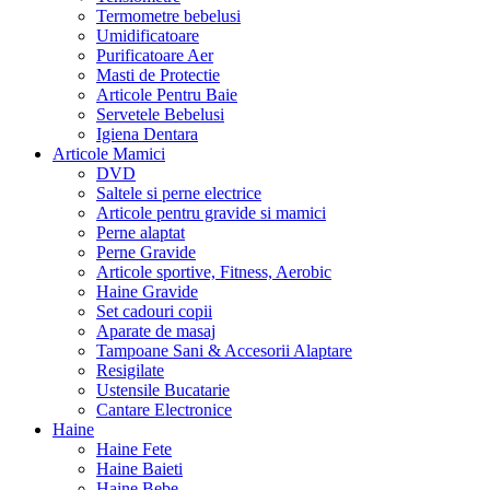
Termometre bebelusi
Umidificatoare
Purificatoare Aer
Masti de Protectie
Articole Pentru Baie
Servetele Bebelusi
Igiena Dentara
Articole Mamici
DVD
Saltele si perne electrice
Articole pentru gravide si mamici
Perne alaptat
Perne Gravide
Articole sportive, Fitness, Aerobic
Haine Gravide
Set cadouri copii
Aparate de masaj
Tampoane Sani & Accesorii Alaptare
Resigilate
Ustensile Bucatarie
Cantare Electronice
Haine
Haine Fete
Haine Baieti
Haine Bebe