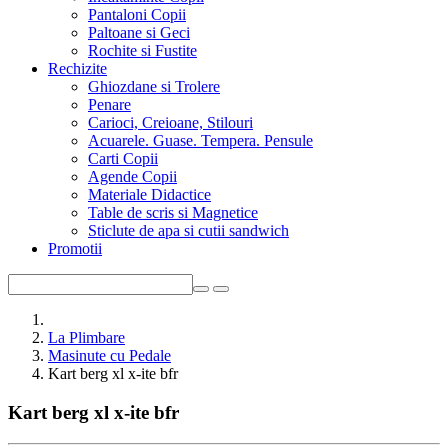
Pantaloni Copii
Paltoane si Geci
Rochite si Fustite
Rechizite
Ghiozdane si Trolere
Penare
Carioci, Creioane, Stilouri
Acuarele. Guase. Tempera. Pensule
Carti Copii
Agende Copii
Materiale Didactice
Table de scris si Magnetice
Sticlute de apa si cutii sandwich
Promotii
La Plimbare
Masinute cu Pedale
Kart berg xl x-ite bfr
Kart berg xl x-ite bfr