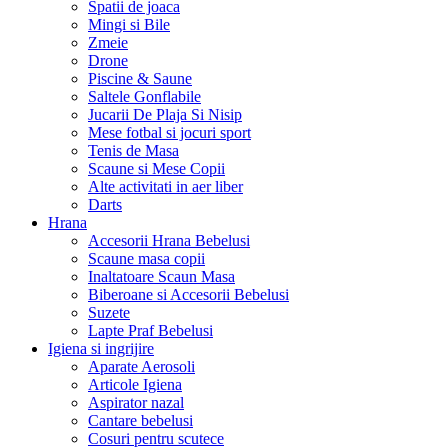
Spatii de joaca
Mingi si Bile
Zmeie
Drone
Piscine & Saune
Saltele Gonflabile
Jucarii De Plaja Si Nisip
Mese fotbal si jocuri sport
Tenis de Masa
Scaune si Mese Copii
Alte activitati in aer liber
Darts
Hrana
Accesorii Hrana Bebelusi
Scaune masa copii
Inaltatoare Scaun Masa
Biberoane si Accesorii Bebelusi
Suzete
Lapte Praf Bebelusi
Igiena si ingrijire
Aparate Aerosoli
Articole Igiena
Aspirator nazal
Cantare bebelusi
Cosuri pentru scutece