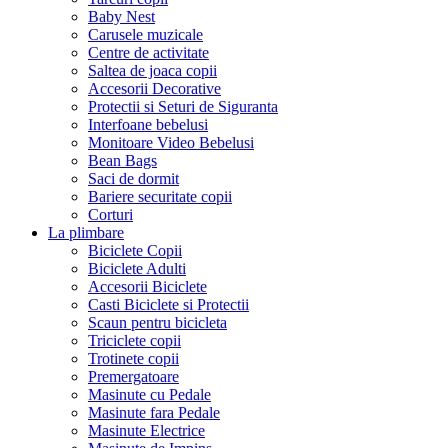
Baby Nest
Carusele muzicale
Centre de activitate
Saltea de joaca copii
Accesorii Decorative
Protectii si Seturi de Siguranta
Interfoane bebelusi
Monitoare Video Bebelusi
Bean Bags
Saci de dormit
Bariere securitate copii
Corturi
La plimbare
Biciclete Copii
Biciclete Adulti
Accesorii Biciclete
Casti Biciclete si Protectii
Scaun pentru bicicleta
Triciclete copii
Trotinete copii
Premergatoare
Masinute cu Pedale
Masinute fara Pedale
Masinute Electrice