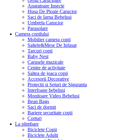
Genti Carucioare
Aparatoare Insecte
Husa De Ploaie Carucior
Saci de Iarna Bebelusi
Umbrela Carucior
Parasolare
Camera copilului
Mobilier camera copii
Saltele&Mese De Infasat
Tarcuri copii
Baby Nest
Carusele muzicale
Centre de activitate
Saltea de joaca copii
Accesorii Decorative
Protectii si Seturi de Siguranta
Interfoane bebelusi
Monitoare Video Bebelusi
Bean Bags
Saci de dormit
Bariere securitate copii
Corturi
La plimbare
Biciclete Copii
Biciclete Adulti