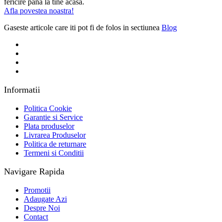
fericire pana la tine acasa.
Afla povestea noastra!
Gaseste articole care iti pot fi de folos in sectiunea
Blog
Informatii
Politica Cookie
Garantie si Service
Plata produselor
Livrarea Produselor
Politica de returnare
Termeni si Conditii
Navigare Rapida
Promotii
Adaugate Azi
Despre Noi
Contact