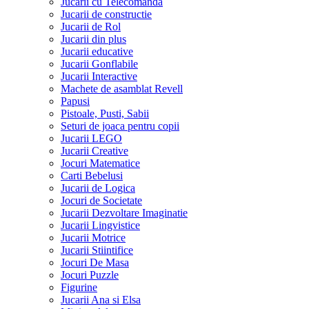
Jucarii cu Telecomanda
Jucarii de constructie
Jucarii de Rol
Jucarii din plus
Jucarii educative
Jucarii Gonflabile
Jucarii Interactive
Machete de asamblat Revell
Papusi
Pistoale, Pusti, Sabii
Seturi de joaca pentru copii
Jucarii LEGO
Jucarii Creative
Jocuri Matematice
Carti Bebelusi
Jucarii de Logica
Jocuri de Societate
Jucarii Dezvoltare Imaginatie
Jucarii Lingvistice
Jucarii Motrice
Jucarii Stiintifice
Jocuri De Masa
Jocuri Puzzle
Figurine
Jucarii Ana si Elsa