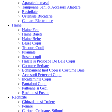
Aparate de masaj
Tampoane Sani & Accesorii Alaptare
Resigilate
Ustensile Bucatarie
Cantare Electronice
Haine
Haine Fete
Haine Baieti
Haine Bebe
Bluze Copii
Tricouri Copii
Pijamale
Sosete copii
Halate si Prosoape De Baie Copii
Costume Serbare
Echipament Inot Copii si Costume Baie
Accesorii Petreceri Copii
Incaltaminte Copii
Pantaloni Copii
Paltoane si Geci
Rochite si Fustite
Rechizite
Ghiozdane si Trolere
Penare
Carioci, Creioane, Stilouri