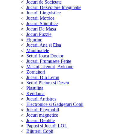
Jocuri de Societate
Jucarii Dezvoltare Imaginatie
Jucarii Lingvistice
Jucarii Motrice
Jucarii Stiintifice
Jocuri De Masa
Jocuri Puzzle
Figurine
Jucarii Ana si Elsa
Minimodele
Seturi Joaca Doctor
Jucarii Frumusete Fetite
Masini, Trenuri, Avioane
Zornaitori
Jucarii Din Lemn
Seturi Pictura si Desen
Plastilina
Kendama
Jucarii Antistres
Electronice si Gadgeturi Copii
Jucarii Playmobil
Jocuri magnetice
Jucarii Dentitie
Papusi si Jucarii LOL
Bijuterii Copii