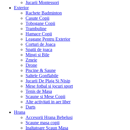
Jucarii Montessori
Exterior
Rachete Badminton
Casute Copii
Tobogane Copii
Trambuline
Hamace Copii
Leagane Pentru Exterior
Corturi de Joaca
Spatii de joaca
Mingi si Bile
Zmeie
Drone
Piscine & Saune
Saltele Gonflabile
Jucarii De Plaja Si Nisip
Mese fotbal si jocuri sport
Tenis de Masa
Scaune si Mese Copii
Alte activitati in aer liber
Darts
Hrana
Accesorii Hrana Bebelusi
Scaune masa copii
Inaltatoare Scaun Masa