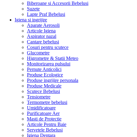
Biberoane si Accesorii Bebelusi
Suzete
Lapte Praf Bebelusi
Igiena si ingrijire
Aparate Aerosoli
Articole Igiena
Aspirator nazal
Cantare bebelusi
Cosuri pentru scutece
Glucometre
Higrometre & Statii Meteo
Monitorizarea pulsului
Pernute Anticolici
Produse Ecologice
Produse ingrijire personala
Produse Medicale
Scutece Bebelusi
Tensiometre
Termometre bebelusi
Umidificatoare
Purificatoare Aer
Masti de Protectie
Articole Pentru Baie
Servetele Bebelusi
Igiena Dentara