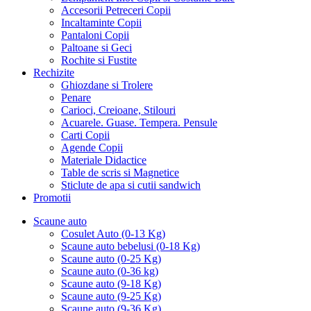
Accesorii Petreceri Copii
Incaltaminte Copii
Pantaloni Copii
Paltoane si Geci
Rochite si Fustite
Rechizite
Ghiozdane si Trolere
Penare
Carioci, Creioane, Stilouri
Acuarele. Guase. Tempera. Pensule
Carti Copii
Agende Copii
Materiale Didactice
Table de scris si Magnetice
Sticlute de apa si cutii sandwich
Promotii
Scaune auto
Cosulet Auto (0-13 Kg)
Scaune auto bebelusi (0-18 Kg)
Scaune auto (0-25 Kg)
Scaune auto (0-36 kg)
Scaune auto (9-18 Kg)
Scaune auto (9-25 Kg)
Scaune auto (9-36 Kg)