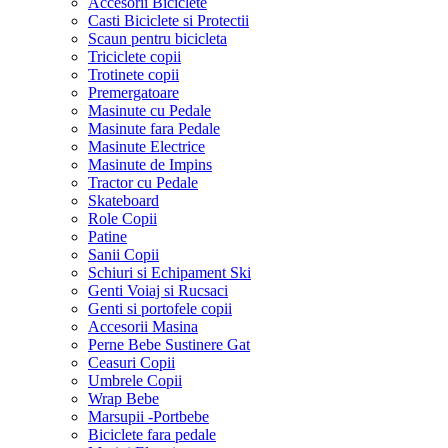
Accesorii Biciclete
Casti Biciclete si Protectii
Scaun pentru bicicleta
Triciclete copii
Trotinete copii
Premergatoare
Masinute cu Pedale
Masinute fara Pedale
Masinute Electrice
Masinute de Impins
Tractor cu Pedale
Skateboard
Role Copii
Patine
Sanii Copii
Schiuri si Echipament Ski
Genti Voiaj si Rucsaci
Genti si portofele copii
Accesorii Masina
Perne Bebe Sustinere Gat
Ceasuri Copii
Umbrele Copii
Wrap Bebe
Marsupii -Portbebe
Biciclete fara pedale