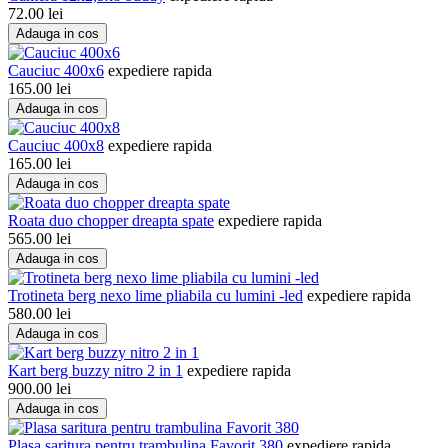
72.00
lei
Adauga in cos
Cauciuc 400x6
expediere rapida
165.00
lei
Adauga in cos
Cauciuc 400x8
expediere rapida
165.00
lei
Adauga in cos
Roata duo chopper dreapta spate
expediere rapida
565.00
lei
Adauga in cos
Trotineta berg nexo lime pliabila cu lumini -led
expediere rapida
580.00
lei
Adauga in cos
Kart berg buzzy nitro 2 in 1
expediere rapida
900.00
lei
Adauga in cos
Plasa saritura pentru trambulina Favorit 380
expediere rapida