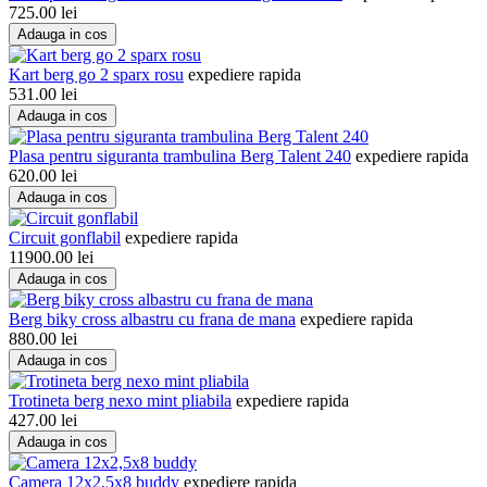
725.00
lei
Adauga in cos
Kart berg go 2 sparx rosu
expediere rapida
531.00
lei
Adauga in cos
Plasa pentru siguranta trambulina Berg Talent 240
expediere rapida
620.00
lei
Adauga in cos
Circuit gonflabil
expediere rapida
11900.00
lei
Adauga in cos
Berg biky cross albastru cu frana de mana
expediere rapida
880.00
lei
Adauga in cos
Trotineta berg nexo mint pliabila
expediere rapida
427.00
lei
Adauga in cos
Camera 12x2,5x8 buddy
expediere rapida