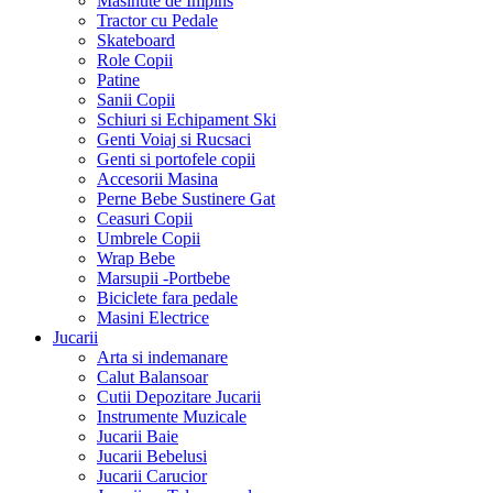
Masinute de Impins
Tractor cu Pedale
Skateboard
Role Copii
Patine
Sanii Copii
Schiuri si Echipament Ski
Genti Voiaj si Rucsaci
Genti si portofele copii
Accesorii Masina
Perne Bebe Sustinere Gat
Ceasuri Copii
Umbrele Copii
Wrap Bebe
Marsupii -Portbebe
Biciclete fara pedale
Masini Electrice
Jucarii
Arta si indemanare
Calut Balansoar
Cutii Depozitare Jucarii
Instrumente Muzicale
Jucarii Baie
Jucarii Bebelusi
Jucarii Carucior