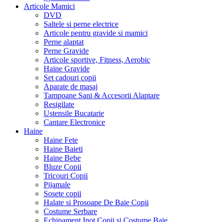
Articole Mamici
DVD
Saltele si perne electrice
Articole pentru gravide si mamici
Perne alaptat
Perne Gravide
Articole sportive, Fitness, Aerobic
Haine Gravide
Set cadouri copii
Aparate de masaj
Tampoane Sani & Accesorii Alaptare
Resigilate
Ustensile Bucatarie
Cantare Electronice
Haine
Haine Fete
Haine Baieti
Haine Bebe
Bluze Copii
Tricouri Copii
Pijamale
Sosete copii
Halate si Prosoape De Baie Copii
Costume Serbare
Echipament Inot Copii si Costume Baie