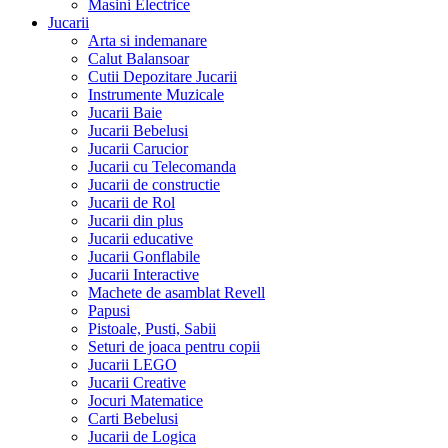
Masini Electrice
Jucarii
Arta si indemanare
Calut Balansoar
Cutii Depozitare Jucarii
Instrumente Muzicale
Jucarii Baie
Jucarii Bebelusi
Jucarii Carucior
Jucarii cu Telecomanda
Jucarii de constructie
Jucarii de Rol
Jucarii din plus
Jucarii educative
Jucarii Gonflabile
Jucarii Interactive
Machete de asamblat Revell
Papusi
Pistoale, Pusti, Sabii
Seturi de joaca pentru copii
Jucarii LEGO
Jucarii Creative
Jocuri Matematice
Carti Bebelusi
Jucarii de Logica