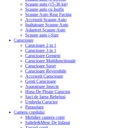
Scaune auto (15-36 kg)
Scaune auto cu Isofix
Scaune Auto Rear Facing
Accesorii Scaune Auto
Inaltatoare Scaune Auto
Adaptori Scaune Auto
Scaune auto i-Size
Carucioare
Carucioare 2 in 1
Carucioare 3 in 1
Carucioare Gemeni
Carucioare Multifunctionale
Carucioare Sport
Carucioare Reversibile
Accesorii Carucioare
Genti Carucioare
Aparatoare Insecte
Husa De Ploaie Carucior
Saci de Iarna Bebelusi
Umbrela Carucior
Parasolare
Camera copilului
Mobilier camera copii
Saltele&Mese De Infasat
Tarcuri copii