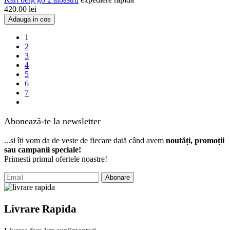
420.00
lei
Adauga in cos
1
2
3
4
5
6
7
Abonează-te la newsletter
...și îți vom da de veste de fiecare dată când avem
noutăți, promoții
sau campanii speciale!
Primesti primul ofertele noastre!
Abonare
Livrare Rapida