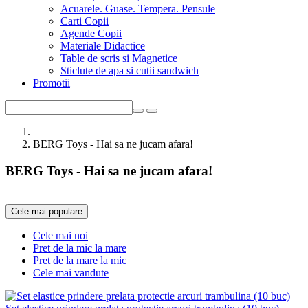
Acuarele. Guase. Tempera. Pensule
Carti Copii
Agende Copii
Materiale Didactice
Table de scris si Magnetice
Sticlute de apa si cutii sandwich
Promotii
BERG Toys - Hai sa ne jucam afara!
BERG Toys - Hai sa ne jucam afara!
Cele mai populare
Cele mai noi
Pret de la mic la mare
Pret de la mare la mic
Cele mai vandute