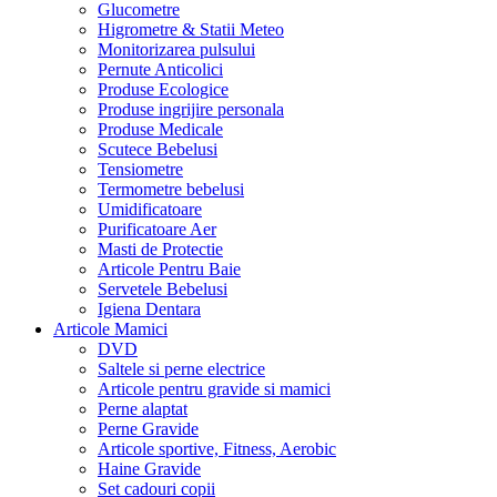
Glucometre
Higrometre & Statii Meteo
Monitorizarea pulsului
Pernute Anticolici
Produse Ecologice
Produse ingrijire personala
Produse Medicale
Scutece Bebelusi
Tensiometre
Termometre bebelusi
Umidificatoare
Purificatoare Aer
Masti de Protectie
Articole Pentru Baie
Servetele Bebelusi
Igiena Dentara
Articole Mamici
DVD
Saltele si perne electrice
Articole pentru gravide si mamici
Perne alaptat
Perne Gravide
Articole sportive, Fitness, Aerobic
Haine Gravide
Set cadouri copii