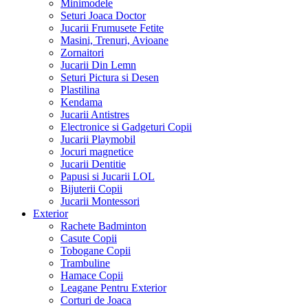
Minimodele
Seturi Joaca Doctor
Jucarii Frumusete Fetite
Masini, Trenuri, Avioane
Zornaitori
Jucarii Din Lemn
Seturi Pictura si Desen
Plastilina
Kendama
Jucarii Antistres
Electronice si Gadgeturi Copii
Jucarii Playmobil
Jocuri magnetice
Jucarii Dentitie
Papusi si Jucarii LOL
Bijuterii Copii
Jucarii Montessori
Exterior
Rachete Badminton
Casute Copii
Tobogane Copii
Trambuline
Hamace Copii
Leagane Pentru Exterior
Corturi de Joaca