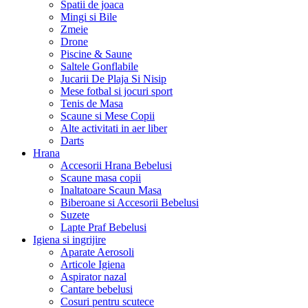
Spatii de joaca
Mingi si Bile
Zmeie
Drone
Piscine & Saune
Saltele Gonflabile
Jucarii De Plaja Si Nisip
Mese fotbal si jocuri sport
Tenis de Masa
Scaune si Mese Copii
Alte activitati in aer liber
Darts
Hrana
Accesorii Hrana Bebelusi
Scaune masa copii
Inaltatoare Scaun Masa
Biberoane si Accesorii Bebelusi
Suzete
Lapte Praf Bebelusi
Igiena si ingrijire
Aparate Aerosoli
Articole Igiena
Aspirator nazal
Cantare bebelusi
Cosuri pentru scutece