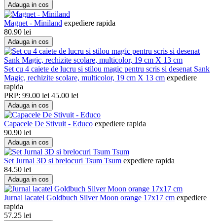
Adauga in cos
Magnet - Miniland
expediere rapida
80.90
lei
Adauga in cos
Set cu 4 caiete de lucru si stilou magic pentru scris si desenat Sank
Magic, rechizite scolare, multicolor, 19 cm X 13 cm
expediere
rapida
PRP:
99.00
lei
45.00
lei
Adauga in cos
Capacele De Stivuit - Educo
expediere rapida
90.90
lei
Adauga in cos
Set Jurnal 3D si brelocuri Tsum Tsum
expediere rapida
84.50
lei
Adauga in cos
Jurnal lacatel Goldbuch Silver Moon orange 17x17 cm
expediere
rapida
57.25
lei