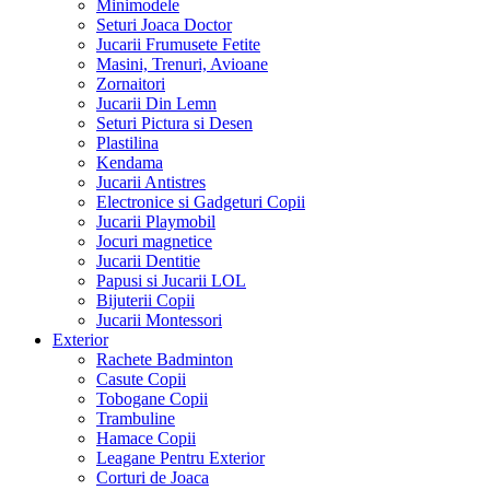
Minimodele
Seturi Joaca Doctor
Jucarii Frumusete Fetite
Masini, Trenuri, Avioane
Zornaitori
Jucarii Din Lemn
Seturi Pictura si Desen
Plastilina
Kendama
Jucarii Antistres
Electronice si Gadgeturi Copii
Jucarii Playmobil
Jocuri magnetice
Jucarii Dentitie
Papusi si Jucarii LOL
Bijuterii Copii
Jucarii Montessori
Exterior
Rachete Badminton
Casute Copii
Tobogane Copii
Trambuline
Hamace Copii
Leagane Pentru Exterior
Corturi de Joaca