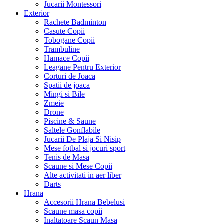
Jucarii Montessori
Exterior
Rachete Badminton
Casute Copii
Tobogane Copii
Trambuline
Hamace Copii
Leagane Pentru Exterior
Corturi de Joaca
Spatii de joaca
Mingi si Bile
Zmeie
Drone
Piscine & Saune
Saltele Gonflabile
Jucarii De Plaja Si Nisip
Mese fotbal si jocuri sport
Tenis de Masa
Scaune si Mese Copii
Alte activitati in aer liber
Darts
Hrana
Accesorii Hrana Bebelusi
Scaune masa copii
Inaltatoare Scaun Masa