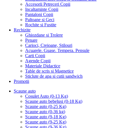
Accesorii Petreceri Copii
Incaltaminte Copii
Pantaloni Copii
Paltoane si Geci
Rochite si Fustite
Rechizite
Ghiozdane si Trolere
Penare
Carioci, Creioane, Stilouri
Acuarele. Guase. Tempera. Pensule
Carti Copii
Agende Copii
Materiale Didactice
Table de scris si Magnetice
Sticlute de apa si cutii sandwich
Promotii
Scaune auto
Cosulet Auto (0-13 Kg)
Scaune auto bebelusi (0-18 Kg)
Scaune auto (0-25 Kg)
Scaune auto (0-36 kg)
Scaune auto (9-18 Kg)
Scaune auto (9-25 Kg)
Scaune auto (9-36 Kg)