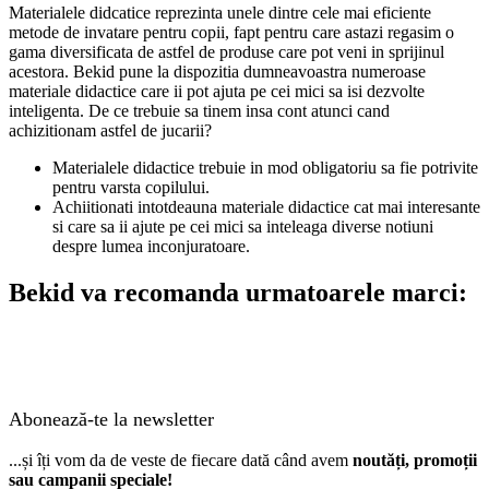
Materialele didcatice reprezinta unele dintre cele mai eficiente
metode de invatare pentru copii, fapt pentru care astazi regasim o
gama diversificata de astfel de produse care pot veni in sprijinul
acestora. Bekid pune la dispozitia dumneavoastra numeroase
materiale didactice care ii pot ajuta pe cei mici sa isi dezvolte
inteligenta. De ce trebuie sa tinem insa cont atunci cand
achizitionam astfel de jucarii?
Materialele didactice trebuie in mod obligatoriu sa fie potrivite
pentru varsta copilului.
Achiitionati intotdeauna materiale didactice cat mai interesante
si care sa ii ajute pe cei mici sa inteleaga diverse notiuni
despre lumea inconjuratoare.
Bekid va recomanda urmatoarele marci:
Abonează-te la newsletter
...și îți vom da de veste de fiecare dată când avem
noutăți, promoții
sau campanii speciale!