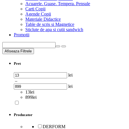
Acuarele. Guase. Tempera. Pensule
Carti Copii
Agende Copii
Materiale Didactice
Table de scris si Magnetice
Sticlute de apa si cutii sandwich
Promotii
Afiseaza Filtrele
Pret
lei
–
lei
13lei
899lei
Producator
DERFORM