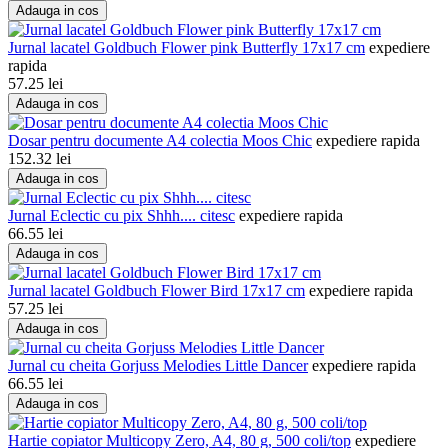
Adauga in cos
Jurnal lacatel Goldbuch Flower pink Butterfly 17x17 cm
expediere
rapida
57.25
lei
Adauga in cos
Dosar pentru documente A4 colectia Moos Chic
expediere rapida
152.32
lei
Adauga in cos
Jurnal Eclectic cu pix Shhh.... citesc
expediere rapida
66.55
lei
Adauga in cos
Jurnal lacatel Goldbuch Flower Bird 17x17 cm
expediere rapida
57.25
lei
Adauga in cos
Jurnal cu cheita Gorjuss Melodies Little Dancer
expediere rapida
66.55
lei
Adauga in cos
Hartie copiator Multicopy Zero, A4, 80 g, 500 coli/top
expediere