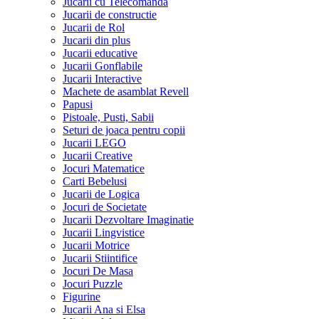
Jucarii cu Telecomanda
Jucarii de constructie
Jucarii de Rol
Jucarii din plus
Jucarii educative
Jucarii Gonflabile
Jucarii Interactive
Machete de asamblat Revell
Papusi
Pistoale, Pusti, Sabii
Seturi de joaca pentru copii
Jucarii LEGO
Jucarii Creative
Jocuri Matematice
Carti Bebelusi
Jucarii de Logica
Jocuri de Societate
Jucarii Dezvoltare Imaginatie
Jucarii Lingvistice
Jucarii Motrice
Jucarii Stiintifice
Jocuri De Masa
Jocuri Puzzle
Figurine
Jucarii Ana si Elsa