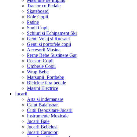
Masinute de Impins
Tractor cu Pedale
Skateboard
Role Copii
Patine
Sanii Copii
Schiuri si Echipament Ski
Genti Voiaj si Rucsaci
Genti si portofele copii
Accesorii Masina
Perne Bebe Sustinere Gat
Ceasuri Copii
Umbrele Copii
Wrap Bebe
Marsupii -Portbebe
Biciclete fara pedale
Masini Electrice
Jucarii
Arta si indemanare
Calut Balansoar
Cutii Depozitare Jucarii
Instrumente Muzicale
Jucarii Baie
Jucarii Bebelusi
Jucarii Carucior