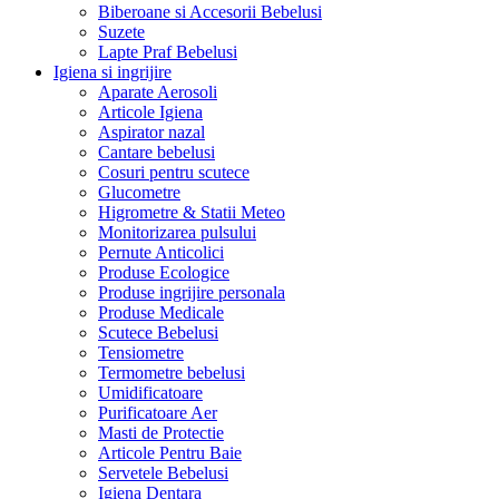
Biberoane si Accesorii Bebelusi
Suzete
Lapte Praf Bebelusi
Igiena si ingrijire
Aparate Aerosoli
Articole Igiena
Aspirator nazal
Cantare bebelusi
Cosuri pentru scutece
Glucometre
Higrometre & Statii Meteo
Monitorizarea pulsului
Pernute Anticolici
Produse Ecologice
Produse ingrijire personala
Produse Medicale
Scutece Bebelusi
Tensiometre
Termometre bebelusi
Umidificatoare
Purificatoare Aer
Masti de Protectie
Articole Pentru Baie
Servetele Bebelusi
Igiena Dentara