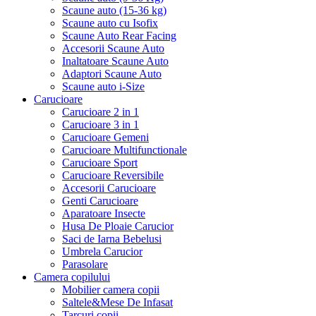
Scaune auto (15-36 kg)
Scaune auto cu Isofix
Scaune Auto Rear Facing
Accesorii Scaune Auto
Inaltatoare Scaune Auto
Adaptori Scaune Auto
Scaune auto i-Size
Carucioare
Carucioare 2 in 1
Carucioare 3 in 1
Carucioare Gemeni
Carucioare Multifunctionale
Carucioare Sport
Carucioare Reversibile
Accesorii Carucioare
Genti Carucioare
Aparatoare Insecte
Husa De Ploaie Carucior
Saci de Iarna Bebelusi
Umbrela Carucior
Parasolare
Camera copilului
Mobilier camera copii
Saltele&Mese De Infasat
Tarcuri copii