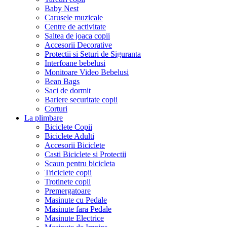
Baby Nest
Carusele muzicale
Centre de activitate
Saltea de joaca copii
Accesorii Decorative
Protectii si Seturi de Siguranta
Interfoane bebelusi
Monitoare Video Bebelusi
Bean Bags
Saci de dormit
Bariere securitate copii
Corturi
La plimbare
Biciclete Copii
Biciclete Adulti
Accesorii Biciclete
Casti Biciclete si Protectii
Scaun pentru bicicleta
Triciclete copii
Trotinete copii
Premergatoare
Masinute cu Pedale
Masinute fara Pedale
Masinute Electrice