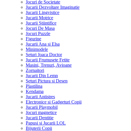
Jocuri de Societate
Jucarii Dezvoltare Imaginatie
Jucarii Lingvistice
Jucarii Motrice
Jucarii Stiintifice
Jocuri De Masa
Jocuri Puzzle
Figurine
Jucarii Ana si Elsa
Minimodele
Seturi Joaca Doctor
Jucarii Frumusete Fetite
Masini, Trenuri, Avioane
Zornaitori
Jucarii Din Lemn
Seturi Pictura si Desen
Plastilina
Kendama
Jucarii Antistres
Electronice si Gadgeturi Copii
Jucarii Playmobil
Jocuri magnetice
Jucarii Dentitie
Papusi si Jucarii LOL
Bijuterii Copii