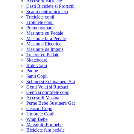
Accesorii Biciclete
Casti Biciclete si Protectii
Scaun pentru bicicleta
Triciclete copii
Trotinete copii
Premergatoare
Masinute cu Pedale
Masinute fara Pedale
Masinute Electrice
Masinute de Impins
Tractor cu Pedale
Skateboard
Role Copii
Patine
Sanii Copii
Schiuri si Echipament Ski
Genti Voiaj si Rucsaci
Genti si portofele copii
Accesorii Masina
Perne Bebe Sustinere Gat
Ceasuri Copii
Umbrele Copii
Wrap Bebe
Marsupii -Portbebe
Biciclete fara pedale