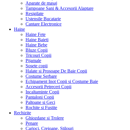
Aparate de masaj
Tampoane Sani & Accesorii Alaptare
Resigilate
Ustensile Bucatarie
Cantare Electronice
Haine
Haine Fete
Haine Baieti
Haine Bebe
Bluze Copii
Tricouri Copii
Pijamale
Sosete copii
Halate si Prosoape De Baie Copii
Costume Serbare
Echipament Inot Copii si Costume Baie
Accesorii Petreceri Copii
Incaltaminte Copii
Pantaloni Copii
Paltoane si Geci
Rochite si Fustite
Rechizite
Ghiozdane si Trolere
Penare
Carioci, Creioane, Stilouri