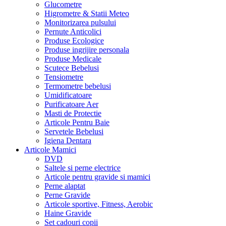
Glucometre
Higrometre & Statii Meteo
Monitorizarea pulsului
Pernute Anticolici
Produse Ecologice
Produse ingrijire personala
Produse Medicale
Scutece Bebelusi
Tensiometre
Termometre bebelusi
Umidificatoare
Purificatoare Aer
Masti de Protectie
Articole Pentru Baie
Servetele Bebelusi
Igiena Dentara
Articole Mamici
DVD
Saltele si perne electrice
Articole pentru gravide si mamici
Perne alaptat
Perne Gravide
Articole sportive, Fitness, Aerobic
Haine Gravide
Set cadouri copii