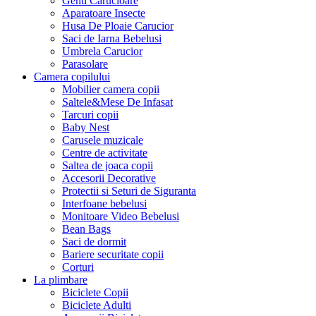
Genti Carucioare
Aparatoare Insecte
Husa De Ploaie Carucior
Saci de Iarna Bebelusi
Umbrela Carucior
Parasolare
Camera copilului
Mobilier camera copii
Saltele&Mese De Infasat
Tarcuri copii
Baby Nest
Carusele muzicale
Centre de activitate
Saltea de joaca copii
Accesorii Decorative
Protectii si Seturi de Siguranta
Interfoane bebelusi
Monitoare Video Bebelusi
Bean Bags
Saci de dormit
Bariere securitate copii
Corturi
La plimbare
Biciclete Copii
Biciclete Adulti