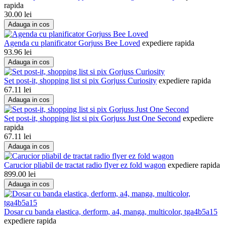
rapida
30.00
lei
Adauga in cos
Agenda cu planificator Gorjuss Bee Loved
expediere rapida
93.96
lei
Adauga in cos
Set post-it, shopping list si pix Gorjuss Curiosity
expediere rapida
67.11
lei
Adauga in cos
Set post-it, shopping list si pix Gorjuss Just One Second
expediere
rapida
67.11
lei
Adauga in cos
Carucior pliabil de tractat radio flyer ez fold wagon
expediere rapida
899.00
lei
Adauga in cos
Dosar cu banda elastica, derform, a4, manga, multicolor, tga4b5a15
expediere rapida