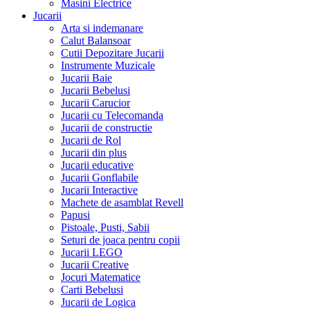
Masini Electrice
Jucarii
Arta si indemanare
Calut Balansoar
Cutii Depozitare Jucarii
Instrumente Muzicale
Jucarii Baie
Jucarii Bebelusi
Jucarii Carucior
Jucarii cu Telecomanda
Jucarii de constructie
Jucarii de Rol
Jucarii din plus
Jucarii educative
Jucarii Gonflabile
Jucarii Interactive
Machete de asamblat Revell
Papusi
Pistoale, Pusti, Sabii
Seturi de joaca pentru copii
Jucarii LEGO
Jucarii Creative
Jocuri Matematice
Carti Bebelusi
Jucarii de Logica