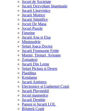
Jocuri de Societate
Jucarii Dezvoltare Imaginatie
Jucarii Lingvistice
Jucarii Motrice
Jucarii Stiintifice
Jocuri De Masa
Jocuri Puzzle
Figurine
Jucarii Ana si Elsa
Minimodele
Seturi Joaca Doctor
Jucarii Frumusete Fetite
Masini, Trenuri, Avioane
Zornaitori
Jucarii Din Lemn
Seturi Pictura si Desen
Plastilina
Kendama
Jucarii Antistres
Electronice si Gadgeturi Copii
Jucarii Playmobil
Jocuri magnetice
Jucarii Dentitie
Papusi si Jucarii LOL
Bijuterii Copii