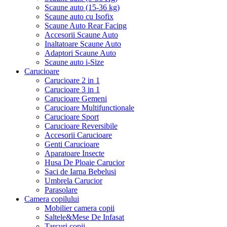
Scaune auto (15-36 kg)
Scaune auto cu Isofix
Scaune Auto Rear Facing
Accesorii Scaune Auto
Inaltatoare Scaune Auto
Adaptori Scaune Auto
Scaune auto i-Size
Carucioare
Carucioare 2 in 1
Carucioare 3 in 1
Carucioare Gemeni
Carucioare Multifunctionale
Carucioare Sport
Carucioare Reversibile
Accesorii Carucioare
Genti Carucioare
Aparatoare Insecte
Husa De Ploaie Carucior
Saci de Iarna Bebelusi
Umbrela Carucior
Parasolare
Camera copilului
Mobilier camera copii
Saltele&Mese De Infasat
Tarcuri copii