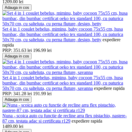
1209.00
lei
Adauga in cos
Set 4 in 1 cosulet bebelus, miminu, baby cocoon 75x55 cm, husa
bumbac, din bumbac certificat oeko tex standard 100, cu paturica
50x70 cm, cu salteluta, cu perna fluture, design, betty
expediere
rapida
PRP:
351.63
lei
196.99
lei
Adauga in cos
Set 4 in 1 cosulet bebelus, miminu, baby cocoon 75x55 cm, husa
bumbac, din bumbac certificat oeko tex standard 100, cu paturica
50x70 cm, cu salteluta, cu perna fluture, savanna
expediere rapida
PRP:
341.28
lei
191.99
lei
Adauga in cos
Nuna - scoica auto cu functie de recline arra flex pistachio, nastere-
87 cm, testata adac si certificata r129
expediere rapida
1489.00
lei