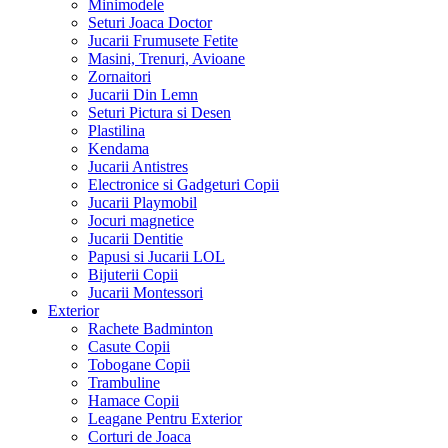
Minimodele
Seturi Joaca Doctor
Jucarii Frumusete Fetite
Masini, Trenuri, Avioane
Zornaitori
Jucarii Din Lemn
Seturi Pictura si Desen
Plastilina
Kendama
Jucarii Antistres
Electronice si Gadgeturi Copii
Jucarii Playmobil
Jocuri magnetice
Jucarii Dentitie
Papusi si Jucarii LOL
Bijuterii Copii
Jucarii Montessori
Exterior
Rachete Badminton
Casute Copii
Tobogane Copii
Trambuline
Hamace Copii
Leagane Pentru Exterior
Corturi de Joaca