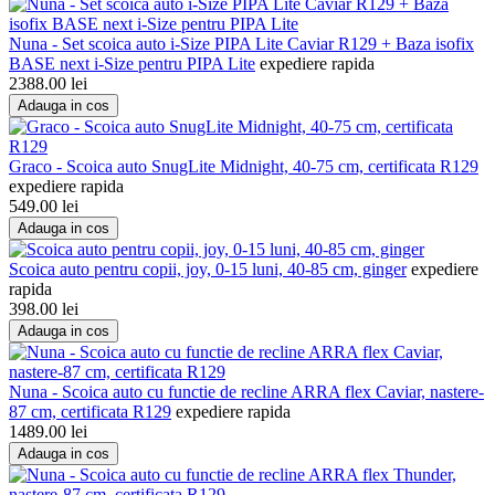
Nuna - Set scoica auto i-Size PIPA Lite Caviar R129 + Baza isofix
BASE next i-Size pentru PIPA Lite
expediere rapida
2388.00
lei
Adauga in cos
Graco - Scoica auto SnugLite Midnight, 40-75 cm, certificata R129
expediere rapida
549.00
lei
Adauga in cos
Scoica auto pentru copii, joy, 0-15 luni, 40-85 cm, ginger
expediere
rapida
398.00
lei
Adauga in cos
Nuna - Scoica auto cu functie de recline ARRA flex Caviar, nastere-
87 cm, certificata R129
expediere rapida
1489.00
lei
Adauga in cos