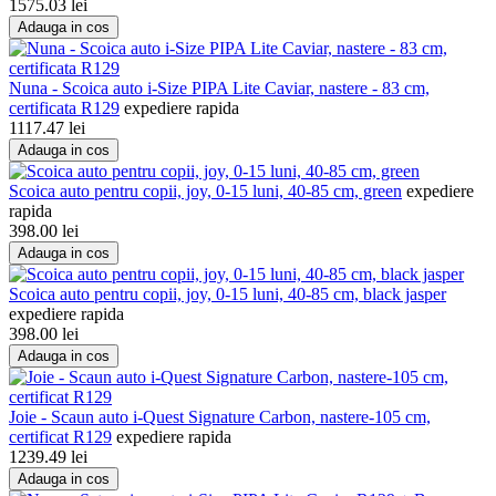
1575.03
lei
Adauga in cos
Nuna - Scoica auto i-Size PIPA Lite Caviar, nastere - 83 cm,
certificata R129
expediere rapida
1117.47
lei
Adauga in cos
Scoica auto pentru copii, joy, 0-15 luni, 40-85 cm, green
expediere
rapida
398.00
lei
Adauga in cos
Scoica auto pentru copii, joy, 0-15 luni, 40-85 cm, black jasper
expediere rapida
398.00
lei
Adauga in cos
Joie - Scaun auto i-Quest Signature Carbon, nastere-105 cm,
certificat R129
expediere rapida
1239.49
lei
Adauga in cos