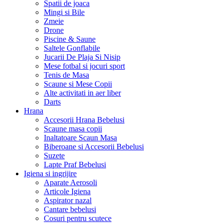
Spatii de joaca
Mingi si Bile
Zmeie
Drone
Piscine & Saune
Saltele Gonflabile
Jucarii De Plaja Si Nisip
Mese fotbal si jocuri sport
Tenis de Masa
Scaune si Mese Copii
Alte activitati in aer liber
Darts
Hrana
Accesorii Hrana Bebelusi
Scaune masa copii
Inaltatoare Scaun Masa
Biberoane si Accesorii Bebelusi
Suzete
Lapte Praf Bebelusi
Igiena si ingrijire
Aparate Aerosoli
Articole Igiena
Aspirator nazal
Cantare bebelusi
Cosuri pentru scutece