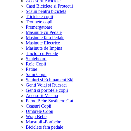
Accesorii Biciclete
Casti Biciclete si Protectii
Scaun pentru bicicleta
Triciclete copii
Trotinete copii
Premergatoare
Masinute cu Pedale
Masinute fara Pedale
Masinute Electrice
Masinute de Impins
Tractor cu Pedale
Skateboard
Role Copii
Patine
Sanii Copii
Schiuri si Echipament Ski
Genti Voiaj si Rucsaci
Genti si portofele copii
Accesorii Masina
Perne Bebe Sustinere Gat
Ceasuri Copii
Umbrele Copii
Wrap Bebe
Marsupii -Portbebe
Biciclete fara pedale