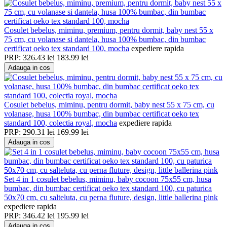
Cosulet bebelus, miminu, premium, pentru dormit, baby nest 55 x
75 cm, cu volanase si dantela, husa 100% bumbac, din bumbac
certificat oeko tex standard 100, mocha
expediere rapida
PRP:
326.43
lei
183.99
lei
Adauga in cos
Cosulet bebelus, miminu, pentru dormit, baby nest 55 x 75 cm, cu
volanase, husa 100% bumbac, din bumbac certificat oeko tex
standard 100, colectia royal, mocha
expediere rapida
PRP:
290.31
lei
169.99
lei
Adauga in cos
Set 4 in 1 cosulet bebelus, miminu, baby cocoon 75x55 cm, husa
bumbac, din bumbac certificat oeko tex standard 100, cu paturica
50x70 cm, cu salteluta, cu perna fluture, design, little ballerina pink
expediere rapida
PRP:
346.42
lei
195.99
lei
Adauga in cos