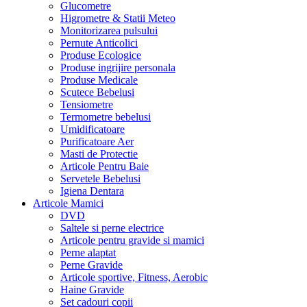
Glucometre
Higrometre & Statii Meteo
Monitorizarea pulsului
Pernute Anticolici
Produse Ecologice
Produse ingrijire personala
Produse Medicale
Scutece Bebelusi
Tensiometre
Termometre bebelusi
Umidificatoare
Purificatoare Aer
Masti de Protectie
Articole Pentru Baie
Servetele Bebelusi
Igiena Dentara
Articole Mamici
DVD
Saltele si perne electrice
Articole pentru gravide si mamici
Perne alaptat
Perne Gravide
Articole sportive, Fitness, Aerobic
Haine Gravide
Set cadouri copii