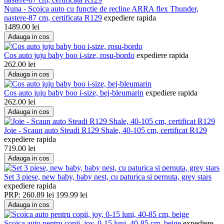
Nuna - Scoica auto cu functie de recline ARRA flex Thunder,
nastere-87 cm, certificata R129
expediere rapida
1489.00
lei
Adauga in cos
Cos auto juju baby boo i-size, rosu-bordo
expediere rapida
262.00
lei
Adauga in cos
Cos auto juju baby boo i-size, bej-bleumarin
expediere rapida
262.00
lei
Adauga in cos
Joie - Scaun auto Steadi R129 Shale, 40-105 cm, certificat R129
expediere rapida
719.00
lei
Adauga in cos
Set 3 piese, new baby, baby nest, cu paturica si pernuta, grey stars
expediere rapida
PRP:
260.89
lei
199.99
lei
Adauga in cos
Scoica auto pentru copii, joy, 0-15 luni, 40-85 cm, beige
expediere