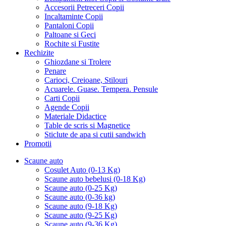
Accesorii Petreceri Copii
Incaltaminte Copii
Pantaloni Copii
Paltoane si Geci
Rochite si Fustite
Rechizite
Ghiozdane si Trolere
Penare
Carioci, Creioane, Stilouri
Acuarele. Guase. Tempera. Pensule
Carti Copii
Agende Copii
Materiale Didactice
Table de scris si Magnetice
Sticlute de apa si cutii sandwich
Promotii
Scaune auto
Cosulet Auto (0-13 Kg)
Scaune auto bebelusi (0-18 Kg)
Scaune auto (0-25 Kg)
Scaune auto (0-36 kg)
Scaune auto (9-18 Kg)
Scaune auto (9-25 Kg)
Scaune auto (9-36 Kg)