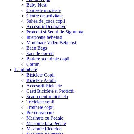
Baby Nest
Carusele muzicale
Centre de activitate
Saltea de joaca copii
Accesorii Decorative
Protectii si Seturi de Siguranta
Interfoane bebelusi
Monitoare Video Bebelusi
Bean Bags
Saci de dormit
Bariere securitate copii
Corturi
La plimbare
Biciclete Copii
Biciclete Adulti
Accesorii Biciclete
Casti Biciclete si Protectii
Scaun pentru bicicleta
Triciclete copii
Trotinete copii
Premergatoare
Masinute cu Pedale
Masinute fara Pedale
Masinute Electrice