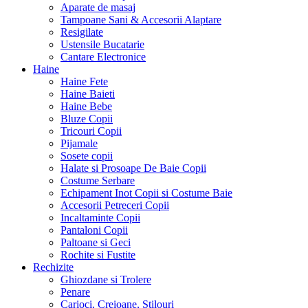
Aparate de masaj
Tampoane Sani & Accesorii Alaptare
Resigilate
Ustensile Bucatarie
Cantare Electronice
Haine
Haine Fete
Haine Baieti
Haine Bebe
Bluze Copii
Tricouri Copii
Pijamale
Sosete copii
Halate si Prosoape De Baie Copii
Costume Serbare
Echipament Inot Copii si Costume Baie
Accesorii Petreceri Copii
Incaltaminte Copii
Pantaloni Copii
Paltoane si Geci
Rochite si Fustite
Rechizite
Ghiozdane si Trolere
Penare
Carioci, Creioane, Stilouri