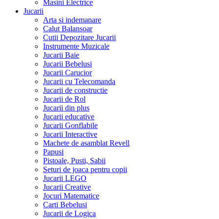
Masini Electrice
Jucarii
Arta si indemanare
Calut Balansoar
Cutii Depozitare Jucarii
Instrumente Muzicale
Jucarii Baie
Jucarii Bebelusi
Jucarii Carucior
Jucarii cu Telecomanda
Jucarii de constructie
Jucarii de Rol
Jucarii din plus
Jucarii educative
Jucarii Gonflabile
Jucarii Interactive
Machete de asamblat Revell
Papusi
Pistoale, Pusti, Sabii
Seturi de joaca pentru copii
Jucarii LEGO
Jucarii Creative
Jocuri Matematice
Carti Bebelusi
Jucarii de Logica