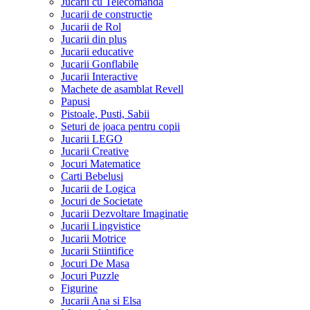
Jucarii cu Telecomanda
Jucarii de constructie
Jucarii de Rol
Jucarii din plus
Jucarii educative
Jucarii Gonflabile
Jucarii Interactive
Machete de asamblat Revell
Papusi
Pistoale, Pusti, Sabii
Seturi de joaca pentru copii
Jucarii LEGO
Jucarii Creative
Jocuri Matematice
Carti Bebelusi
Jucarii de Logica
Jocuri de Societate
Jucarii Dezvoltare Imaginatie
Jucarii Lingvistice
Jucarii Motrice
Jucarii Stiintifice
Jocuri De Masa
Jocuri Puzzle
Figurine
Jucarii Ana si Elsa