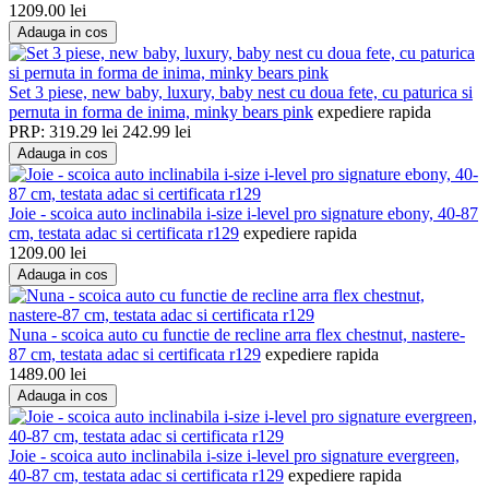
1209.00
lei
Adauga in cos
Set 3 piese, new baby, luxury, baby nest cu doua fete, cu paturica si
pernuta in forma de inima, minky bears pink
expediere rapida
PRP:
319.29
lei
242.99
lei
Adauga in cos
Joie - scoica auto inclinabila i-size i-level pro signature ebony, 40-87
cm, testata adac si certificata r129
expediere rapida
1209.00
lei
Adauga in cos
Nuna - scoica auto cu functie de recline arra flex chestnut, nastere-
87 cm, testata adac si certificata r129
expediere rapida
1489.00
lei
Adauga in cos
Joie - scoica auto inclinabila i-size i-level pro signature evergreen,
40-87 cm, testata adac si certificata r129
expediere rapida