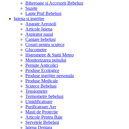
Biberoane si Accesorii Bebelusi
Suzete
Lapte Praf Bebelusi
Igiena si ingrijire
Aparate Aerosoli
Articole Igiena
Aspirator nazal
Cantare bebelusi
Cosuri pentru scutece
Glucometre
Higrometre & Statii Meteo
Monitorizarea pulsului
Pernute Anticolici
Produse Ecologice
Produse ingrijire personala
Produse Medicale
Scutece Bebelusi
Tensiometre
Termometre bebelusi
Umidificatoare
Purificatoare Aer
Masti de Protectie
Articole Pentru Baie
Servetele Bebelusi
Igiena Dentara