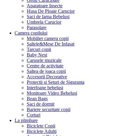
Genti Carucioare
Aparatoare Insecte
Husa De Ploaie Carucior
Saci de Iarna Bebelusi
Umbrela Carucior
Parasolare
Camera copilului
Mobilier camera copii
Saltele&Mese De Infasat
Tarcuri copii
Baby Nest
Carusele muzicale
Centre de activitate
Saltea de joaca copii
Accesorii Decorative
Protectii si Seturi de Siguranta
Interfoane bebelusi
Monitoare Video Bebelusi
Bean Bags
Saci de dormit
Bariere securitate copii
Corturi
La plimbare
Biciclete Copii
Biciclete Adulti