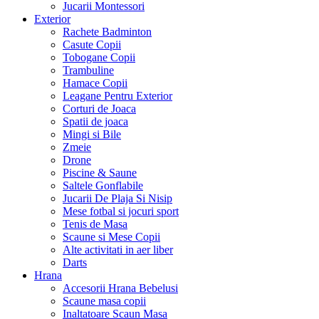
Jucarii Montessori
Exterior
Rachete Badminton
Casute Copii
Tobogane Copii
Trambuline
Hamace Copii
Leagane Pentru Exterior
Corturi de Joaca
Spatii de joaca
Mingi si Bile
Zmeie
Drone
Piscine & Saune
Saltele Gonflabile
Jucarii De Plaja Si Nisip
Mese fotbal si jocuri sport
Tenis de Masa
Scaune si Mese Copii
Alte activitati in aer liber
Darts
Hrana
Accesorii Hrana Bebelusi
Scaune masa copii
Inaltatoare Scaun Masa