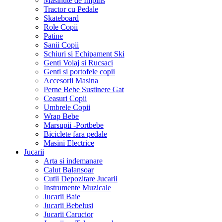
Masinute de Impins
Tractor cu Pedale
Skateboard
Role Copii
Patine
Sanii Copii
Schiuri si Echipament Ski
Genti Voiaj si Rucsaci
Genti si portofele copii
Accesorii Masina
Perne Bebe Sustinere Gat
Ceasuri Copii
Umbrele Copii
Wrap Bebe
Marsupii -Portbebe
Biciclete fara pedale
Masini Electrice
Jucarii
Arta si indemanare
Calut Balansoar
Cutii Depozitare Jucarii
Instrumente Muzicale
Jucarii Baie
Jucarii Bebelusi
Jucarii Carucior