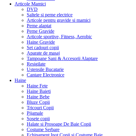
Articole Mamici
DVD
Saltele si perne electrice
Articole pentru gravide si mamici
Perne alaptat
Perne Gravide
Articole sportive, Fitness, Aerobic
Haine Gravide
Set cadouri copii
Aparate de masaj
Tampoane Sani & Accesorii Alaptare
Resigilate
Ustensile Bucatarie
Cantare Electronice
Haine
Haine Fete
Haine Baieti
Haine Bebe
Bluze Copii
Tricouri Copii
Pijamale
Sosete copii
Halate si Prosoape De Baie Copii
Costume Serbare
Echipament Inot Copii si Costume Baie