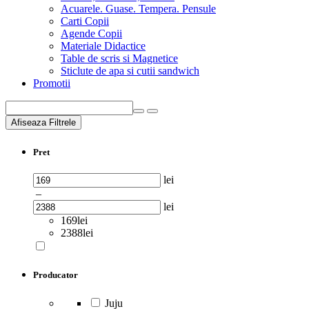
Acuarele. Guase. Tempera. Pensule
Carti Copii
Agende Copii
Materiale Didactice
Table de scris si Magnetice
Sticlute de apa si cutii sandwich
Promotii
Afiseaza Filtrele
Pret
lei
–
lei
169lei
2388lei
Producator
Juju