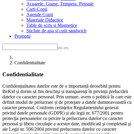
Acuarele. Guase. Tempera. Pensule
Carti Copii
Agende Copii
Materiale Didactice
Table de scris si Magnetice
Sticlute de apa si cutii sandwich
Promotii
Confidentialitate
Confidentialitate
Confidențialitatea datelor este de o importanță deosebită pentru
BeKid și dorim să fim deschiși și transparenți în privința prelucrării
datelor cu caracter personal. Prin urmare, avem o politică în care este
definit modul de prelucrare și de protejare a datele dumneavoastră cu
caracter personal. Conform cerinţelor Regulamentului general
privind datele personale (GDPR) și ale legii nr. 677/2001 pentru
protecţia persoanelor cu privire la prelucrarea datelor cu caracter
personal şi libera circulaţie a acestor date, modificată şi completată şi
ale Legii nr. 506/2004 privind prelucrarea datelor cu caracter