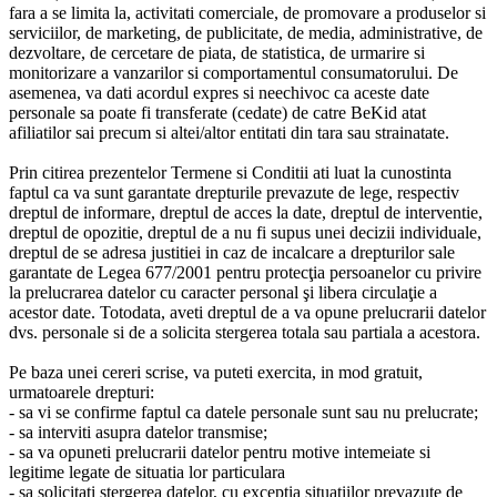
fara a se limita la, activitati comerciale, de promovare a produselor si
serviciilor, de marketing, de publicitate, de media, administrative, de
dezvoltare, de cercetare de piata, de statistica, de urmarire si
monitorizare a vanzarilor si comportamentul consumatorului. De
asemenea, va dati acordul expres si neechivoc ca aceste date
personale sa poate fi transferate (cedate) de catre BeKid atat
afiliatilor sai precum si altei/altor entitati din tara sau strainatate.
Prin citirea prezentelor Termene si Conditii ati luat la cunostinta
faptul ca va sunt garantate drepturile prevazute de lege, respectiv
dreptul de informare, dreptul de acces la date, dreptul de interventie,
dreptul de opozitie, dreptul de a nu fi supus unei decizii individuale,
dreptul de se adresa justitiei in caz de incalcare a drepturilor sale
garantate de Legea 677/2001 pentru protecţia persoanelor cu privire
la prelucrarea datelor cu caracter personal şi libera circulaţie a
acestor date. Totodata, aveti dreptul de a va opune prelucrarii datelor
dvs. personale si de a solicita stergerea totala sau partiala a acestora.
Pe baza unei cereri scrise, va puteti exercita, in mod gratuit,
urmatoarele drepturi:
- sa vi se confirme faptul ca datele personale sunt sau nu prelucrate;
- sa interviti asupra datelor transmise;
- sa va opuneti prelucrarii datelor pentru motive intemeiate si
legitime legate de situatia lor particulara
- sa solicitati stergerea datelor, cu exceptia situatiilor prevazute de