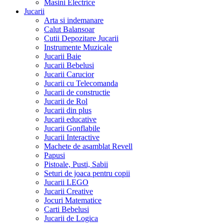
Masini Electrice
Jucarii
Arta si indemanare
Calut Balansoar
Cutii Depozitare Jucarii
Instrumente Muzicale
Jucarii Baie
Jucarii Bebelusi
Jucarii Carucior
Jucarii cu Telecomanda
Jucarii de constructie
Jucarii de Rol
Jucarii din plus
Jucarii educative
Jucarii Gonflabile
Jucarii Interactive
Machete de asamblat Revell
Papusi
Pistoale, Pusti, Sabii
Seturi de joaca pentru copii
Jucarii LEGO
Jucarii Creative
Jocuri Matematice
Carti Bebelusi
Jucarii de Logica