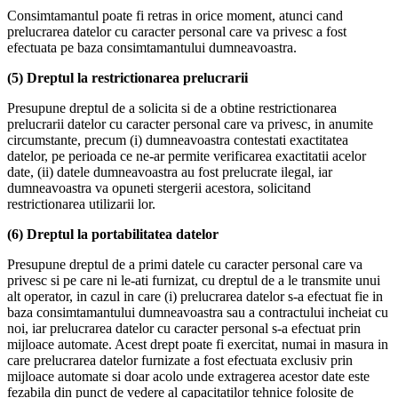
Consimtamantul poate fi retras in orice moment, atunci cand
prelucrarea datelor cu caracter personal care va privesc a fost
efectuata pe baza consimtamantului dumneavoastra.
(5) Dreptul la restrictionarea prelucrarii
Presupune dreptul de a solicita si de a obtine restrictionarea
prelucrarii datelor cu caracter personal care va privesc, in anumite
circumstante, precum (i) dumneavoastra contestati exactitatea
datelor, pe perioada ce ne-ar permite verificarea exactitatii acelor
date, (ii) datele dumneavoastra au fost prelucrate ilegal, iar
dumneavoastra va opuneti stergerii acestora, solicitand
restrictionarea utilizarii lor.
(6) Dreptul la portabilitatea datelor
Presupune dreptul de a primi datele cu caracter personal care va
privesc si pe care ni le-ati furnizat, cu dreptul de a le transmite unui
alt operator, in cazul in care (i) prelucrarea datelor s-a efectuat fie in
baza consimtamantului dumneavoastra sau a contractului incheiat cu
noi, iar prelucrarea datelor cu caracter personal s-a efectuat prin
mijloace automate. Acest drept poate fi exercitat, numai in masura in
care prelucrarea datelor furnizate a fost efectuata exclusiv prin
mijloace automate si doar acolo unde extragerea acestor date este
fezabila din punct de vedere al capacitatilor tehnice folosite de