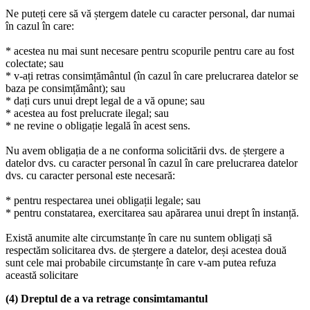
Ne puteți cere să vă ștergem datele cu caracter personal, dar numai
în cazul în care:
* acestea nu mai sunt necesare pentru scopurile pentru care au fost
colectate; sau
* v-ați retras consimțământul (în cazul în care prelucrarea datelor se
baza pe consimțământ); sau
* dați curs unui drept legal de a vă opune; sau
* acestea au fost prelucrate ilegal; sau
* ne revine o obligație legală în acest sens.
Nu avem obligația de a ne conforma solicitării dvs. de ștergere a
datelor dvs. cu caracter personal în cazul în care prelucrarea datelor
dvs. cu caracter personal este necesară:
* pentru respectarea unei obligații legale; sau
* pentru constatarea, exercitarea sau apărarea unui drept în instanță.
Există anumite alte circumstanțe în care nu suntem obligați să
respectăm solicitarea dvs. de ștergere a datelor, deși acestea două
sunt cele mai probabile circumstanțe în care v-am putea refuza
această solicitare
(4) Dreptul de a va retrage consimtamantul