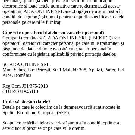
personal şi protecţia vieţii private în sectorul comunicaţiilor
electronice şi toate actele normative care reglementează aceste
operațiuni, ADA ONLINE SRL are obligaţia de a administra în
condiţii de siguranţă şi numai pentru scopurile specificate, datele
personale pe care ni le furnizaţi.
Cine este operatorul datelor cu caracter personal?
Compania românească, ADA ONLINE SRL („BEKID”) este
operatorul datelor cu caracter personal pe care ni le transmiteți și
răspunde de datele dumneavoastră cu caracter personal în
conformitate cu legislația aplicabilă privind protecția datelor.
SC ADA ONLINE SRL
Mun. Sebeș, Loc Petrești, Str 1 Mai, Nr 308, Ap 8-9, Parter, Jud
Alba, România
Reg.Com J01/375/2013
CUI RO31845110
Unde vă stocăm datele?
Datele pe care le colectăm de la dumneavoastră sunt stocate în
Spațiul Economic European (SEE).
Scopul colectării datelor este desfășurarea în condiții optime a
serviciilor si produselor pe care vi le oferim.