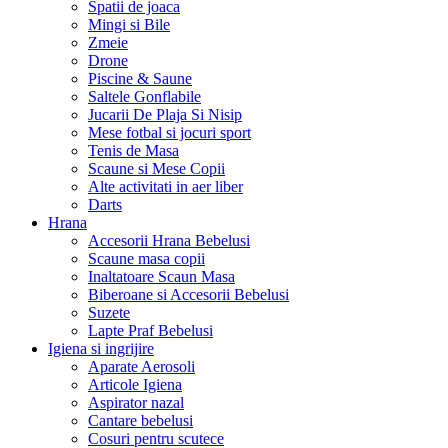
Spatii de joaca
Mingi si Bile
Zmeie
Drone
Piscine & Saune
Saltele Gonflabile
Jucarii De Plaja Si Nisip
Mese fotbal si jocuri sport
Tenis de Masa
Scaune si Mese Copii
Alte activitati in aer liber
Darts
Hrana
Accesorii Hrana Bebelusi
Scaune masa copii
Inaltatoare Scaun Masa
Biberoane si Accesorii Bebelusi
Suzete
Lapte Praf Bebelusi
Igiena si ingrijire
Aparate Aerosoli
Articole Igiena
Aspirator nazal
Cantare bebelusi
Cosuri pentru scutece