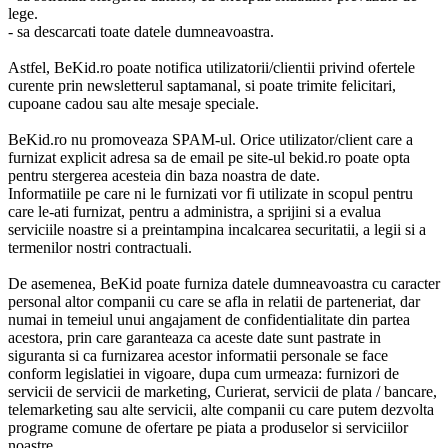
lege.
- sa descarcati toate datele dumneavoastra.
Astfel, BeKid.ro poate notifica utilizatorii/clientii privind ofertele
curente prin newsletterul saptamanal, si poate trimite felicitari,
cupoane cadou sau alte mesaje speciale.
BeKid.ro nu promoveaza SPAM-ul. Orice utilizator/client care a
furnizat explicit adresa sa de email pe site-ul bekid.ro poate opta
pentru stergerea acesteia din baza noastra de date.
Informatiile pe care ni le furnizati vor fi utilizate in scopul pentru
care le-ati furnizat, pentru a administra, a sprijini si a evalua
serviciile noastre si a preintampina incalcarea securitatii, a legii si a
termenilor nostri contractuali.
De asemenea, BeKid poate furniza datele dumneavoastra cu caracter
personal altor companii cu care se afla in relatii de parteneriat, dar
numai in temeiul unui angajament de confidentialitate din partea
acestora, prin care garanteaza ca aceste date sunt pastrate in
siguranta si ca furnizarea acestor informatii personale se face
conform legislatiei in vigoare, dupa cum urmeaza: furnizori de
servicii de servicii de marketing, Curierat, servicii de plata / bancare,
telemarketing sau alte servicii, alte companii cu care putem dezvolta
programe comune de ofertare pe piata a produselor si serviciilor
noastre.