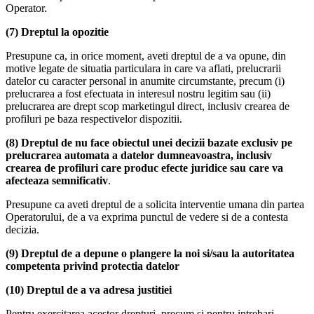
Operator.
(7) Dreptul la opozitie
Presupune ca, in orice moment, aveti dreptul de a va opune, din
motive legate de situatia particulara in care va aflati, prelucrarii
datelor cu caracter personal in anumite circumstante, precum (i)
prelucrarea a fost efectuata in interesul nostru legitim sau (ii)
prelucrarea are drept scop marketingul direct, inclusiv crearea de
profiluri pe baza respectivelor dispozitii.
(8) Dreptul de nu face obiectul unei decizii bazate exclusiv pe
prelucrarea automata a datelor dumneavoastra, inclusiv
crearea de profiluri care produc efecte juridice sau care va
afecteaza semnificativ
.
Presupune ca aveti dreptul de a solicita interventie umana din partea
Operatorului, de a va exprima punctul de vedere si de a contesta
decizia.
(9) Dreptul de a depune o plangere la noi si/sau la autoritatea
competenta privind protectia datelor
(10) Dreptul de a va adresa justitiei
Pentru exercitarea acestor drepturi, precum si pentru intrebari