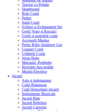
Masinute de Impins
Tractor cu Pedale
Skateboard
Role Copii
Patine
Sanii Copii
Schiuri si Echipament Ski
Genti Voiaj si Rucsaci
Genti si portofele copii
Accesorii Masina
Perne Bebe Sustinere Gat
Ceasuri Copii
Umbrele Copii
Wrap Bebe
Marsupii -Portbebe
Biciclete fara pedale
Masini Electrice
Jucarii
Arta si indemanare
Calut Balansoar
Cutii Depozitare Jucarii
Instrumente Muzicale
Jucarii Baie
Jucarii Bebelusi
Jucarii Carucior