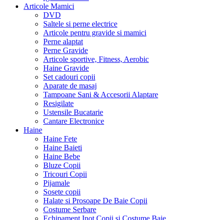
Articole Mamici
DVD
Saltele si perne electrice
Articole pentru gravide si mamici
Perne alaptat
Perne Gravide
Articole sportive, Fitness, Aerobic
Haine Gravide
Set cadouri copii
Aparate de masaj
Tampoane Sani & Accesorii Alaptare
Resigilate
Ustensile Bucatarie
Cantare Electronice
Haine
Haine Fete
Haine Baieti
Haine Bebe
Bluze Copii
Tricouri Copii
Pijamale
Sosete copii
Halate si Prosoape De Baie Copii
Costume Serbare
Echipament Inot Copii si Costume Baie