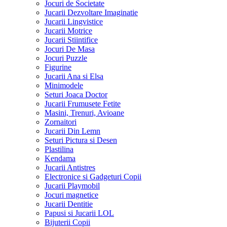
Jocuri de Societate
Jucarii Dezvoltare Imaginatie
Jucarii Lingvistice
Jucarii Motrice
Jucarii Stiintifice
Jocuri De Masa
Jocuri Puzzle
Figurine
Jucarii Ana si Elsa
Minimodele
Seturi Joaca Doctor
Jucarii Frumusete Fetite
Masini, Trenuri, Avioane
Zornaitori
Jucarii Din Lemn
Seturi Pictura si Desen
Plastilina
Kendama
Jucarii Antistres
Electronice si Gadgeturi Copii
Jucarii Playmobil
Jocuri magnetice
Jucarii Dentitie
Papusi si Jucarii LOL
Bijuterii Copii