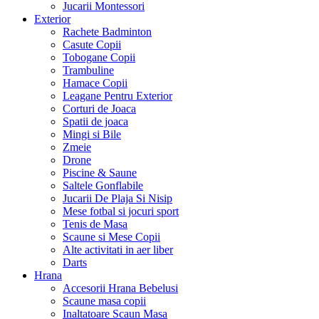
Jucarii Montessori
Exterior
Rachete Badminton
Casute Copii
Tobogane Copii
Trambuline
Hamace Copii
Leagane Pentru Exterior
Corturi de Joaca
Spatii de joaca
Mingi si Bile
Zmeie
Drone
Piscine & Saune
Saltele Gonflabile
Jucarii De Plaja Si Nisip
Mese fotbal si jocuri sport
Tenis de Masa
Scaune si Mese Copii
Alte activitati in aer liber
Darts
Hrana
Accesorii Hrana Bebelusi
Scaune masa copii
Inaltatoare Scaun Masa