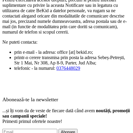
suplimentare cu privire la aceasta Notificare sau in legatura cu
utilizarea de catre BeKid a datelor personale, va rugam sa ne
contactati alegand oricare din modalitatile de comunicare descrise
mai jos, precizand numele dumneavoastra, adresa postala sau de e-
mail (in functie de modalitatea prin care doriti sa comunicam),
numarul de telefon si scopul cererii.
Ne puteti contacta:
prin e-mail - la adresa: office [at] bekid.ro;
printr-o cerere transmisa prin posta la adresa Sebeș-Petrești,
Str 1 Mai, Nr 308, Ap 8-9, Parter, Jud Alba;
telefonic - la numarul:
0376448029
Abonează-te la newsletter
...și îți vom da de veste de fiecare dată când avem
noutăți, promoții
sau campanii speciale!
Primesti primul ofertele noastre!
Abonare