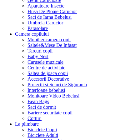
Genti Carucioare
Aparatoare Insecte
Husa De Ploaie Carucior
Saci de Iarna Bebelusi
Umbrela Carucior
Parasolare
Camera copilului
Mobilier camera copii
Saltele&Mese De Infasat
Tarcuri copii
Baby Nest
Carusele muzicale
Centre de activitate
Saltea de joaca copii
Accesorii Decorative
Protectii si Seturi de Siguranta
Interfoane bebelusi
Monitoare Video Bebelusi
Bean Bags
Saci de dormit
Bariere securitate copii
Corturi
La plimbare
Biciclete Copii
Biciclete Adulti