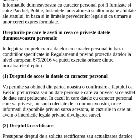
Informatiile dumneavoastra cu caracter personal pot fi furnizate si
catre Parchet, Politie, Instantele judecatoresti si altor organe abilitate
ale statului, in baza si in limitele prevederilor legale si ca urmare a
unor cereri expres formulate.
Drepturile pe care le aveti in ceea ce priveste datele
dumneavoastra personale
In legatura cu prelucrarea datelor cu caracter personal in baza
conditiilor specificate in Regulamentul privind protectia datelor la
nivel european 679/2016 va puteti exercita oricare dintre
urmatoarele drepturi:
(1) Dreptul de acces la datele cu caracter personal
Va permite sa obtineti din partea noastra o confirmare a faptului ca
BeKid prelucreaza sau nu date personale care va privesc si ce astfel
de date sunt prelucrate. In cazul in care datele cu caracter personal
care va privesc, nu sunt colectate de la dumneavoastra, orice
informatii disponibile privind sursa acestora, in cazurile in care nu
avem o interdictie legala privind divulgarea sursei.
(2) Dreptul la rectificare
Presupune dreptul de a solicita rectificarea sau actualizarea datelor