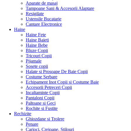
Aparate de masaj
Tampoane Sani & Accesorii Alaptare
Resigilate
Ustensile Bucatarie
Cantare Electronice
Haine
Haine Fete
Haine Baieti
Haine Bebe
Bluze Copii
Tricouri Copii
Pijamale
Sosete copii
Halate si Prosoape De Baie Copii
Costume Serbare
Echipament Inot Copii si Costume Baie
Accesorii Petreceri Copii
Incaltaminte Copii
Pantaloni Copii
Paltoane si Geci
Rochite si Fustite
Rechizite
Ghiozdane si Trolere
Penare
Carioci, Creioane, Stilouri