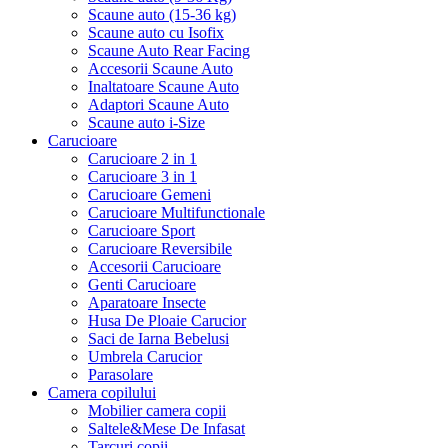
Scaune auto (15-36 kg)
Scaune auto cu Isofix
Scaune Auto Rear Facing
Accesorii Scaune Auto
Inaltatoare Scaune Auto
Adaptori Scaune Auto
Scaune auto i-Size
Carucioare
Carucioare 2 in 1
Carucioare 3 in 1
Carucioare Gemeni
Carucioare Multifunctionale
Carucioare Sport
Carucioare Reversibile
Accesorii Carucioare
Genti Carucioare
Aparatoare Insecte
Husa De Ploaie Carucior
Saci de Iarna Bebelusi
Umbrela Carucior
Parasolare
Camera copilului
Mobilier camera copii
Saltele&Mese De Infasat
Tarcuri copii