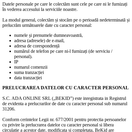
Datele personale pe care le colectăm sunt cele pe care ni le furnizați
în vederea accesului la serviciile noastre.
La modul general, colectăm și stocăm pe o perioadă nedeterminată și
prelucrăm următoarele date cu caracter personal:
numele și prenumele dumneavoastră,
adresa (adresele) de e-mail,
adresa de corespondență
numărul de telefon pe care ni-l furnizați (de serviciu /
personal).
IP
numarul comenzii
suma tranzacției
data tranzacției
PRELUCRAREA DATELOR CU CARACTER PERSONAL
S.C. ADA ONLINE SRL („BEKID”) este inregistrata in Registrul
de evidenta a prelucrarilor de date cu caracter personal sub numarul
31206.
Conform cerintelor Legii nr. 677/2001 pentru protectia persoanelor
cu privire la prelucrarea datelor cu caracter personal si libera
circulatie a acestor date, modificata si completata, BeKid are