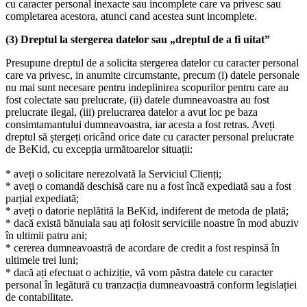
cu caracter personal inexacte sau incomplete care va privesc sau
completarea acestora, atunci cand acestea sunt incomplete.
(3) Dreptul la stergerea datelor sau „dreptul de a fi uitat”
Presupune dreptul de a solicita stergerea datelor cu caracter personal
care va privesc, in anumite circumstante, precum (i) datele personale
nu mai sunt necesare pentru indeplinirea scopurilor pentru care au
fost colectate sau prelucrate, (ii) datele dumneavoastra au fost
prelucrate ilegal, (iii) prelucrarea datelor a avut loc pe baza
consimtamantului dumneavoastra, iar acesta a fost retras. Aveți
dreptul să ștergeți oricând orice date cu caracter personal prelucrate
de BeKid, cu excepția următoarelor situații:
* aveți o solicitare nerezolvată la Serviciul Clienți;
* aveți o comandă deschisă care nu a fost încă expediată sau a fost
parțial expediată;
* aveți o datorie neplătită la BeKid, indiferent de metoda de plată;
* dacă există bănuiala sau ați folosit serviciile noastre în mod abuziv
în ultimii patru ani;
* cererea dumneavoastră de acordare de credit a fost respinsă în
ultimele trei luni;
* dacă ați efectuat o achiziție, vă vom păstra datele cu caracter
personal în legătură cu tranzacția dumneavoastră conform legislației
de contabilitate.