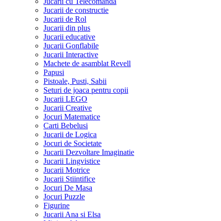
Jucarii cu Telecomanda
Jucarii de constructie
Jucarii de Rol
Jucarii din plus
Jucarii educative
Jucarii Gonflabile
Jucarii Interactive
Machete de asamblat Revell
Papusi
Pistoale, Pusti, Sabii
Seturi de joaca pentru copii
Jucarii LEGO
Jucarii Creative
Jocuri Matematice
Carti Bebelusi
Jucarii de Logica
Jocuri de Societate
Jucarii Dezvoltare Imaginatie
Jucarii Lingvistice
Jucarii Motrice
Jucarii Stiintifice
Jocuri De Masa
Jocuri Puzzle
Figurine
Jucarii Ana si Elsa