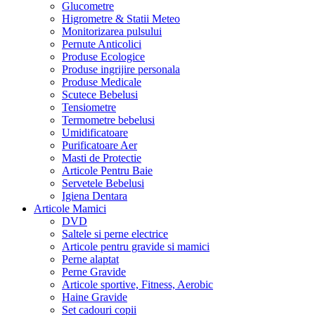
Glucometre
Higrometre & Statii Meteo
Monitorizarea pulsului
Pernute Anticolici
Produse Ecologice
Produse ingrijire personala
Produse Medicale
Scutece Bebelusi
Tensiometre
Termometre bebelusi
Umidificatoare
Purificatoare Aer
Masti de Protectie
Articole Pentru Baie
Servetele Bebelusi
Igiena Dentara
Articole Mamici
DVD
Saltele si perne electrice
Articole pentru gravide si mamici
Perne alaptat
Perne Gravide
Articole sportive, Fitness, Aerobic
Haine Gravide
Set cadouri copii