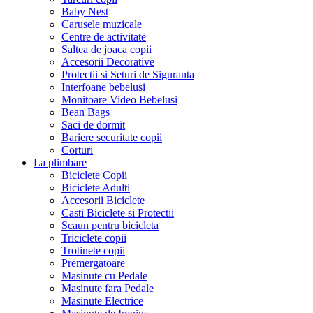
Baby Nest
Carusele muzicale
Centre de activitate
Saltea de joaca copii
Accesorii Decorative
Protectii si Seturi de Siguranta
Interfoane bebelusi
Monitoare Video Bebelusi
Bean Bags
Saci de dormit
Bariere securitate copii
Corturi
La plimbare
Biciclete Copii
Biciclete Adulti
Accesorii Biciclete
Casti Biciclete si Protectii
Scaun pentru bicicleta
Triciclete copii
Trotinete copii
Premergatoare
Masinute cu Pedale
Masinute fara Pedale
Masinute Electrice