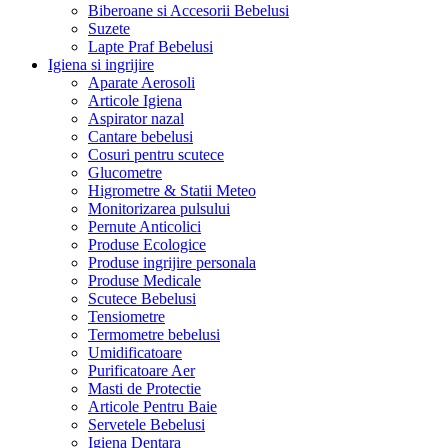
Biberoane si Accesorii Bebelusi
Suzete
Lapte Praf Bebelusi
Igiena si ingrijire
Aparate Aerosoli
Articole Igiena
Aspirator nazal
Cantare bebelusi
Cosuri pentru scutece
Glucometre
Higrometre & Statii Meteo
Monitorizarea pulsului
Pernute Anticolici
Produse Ecologice
Produse ingrijire personala
Produse Medicale
Scutece Bebelusi
Tensiometre
Termometre bebelusi
Umidificatoare
Purificatoare Aer
Masti de Protectie
Articole Pentru Baie
Servetele Bebelusi
Igiena Dentara