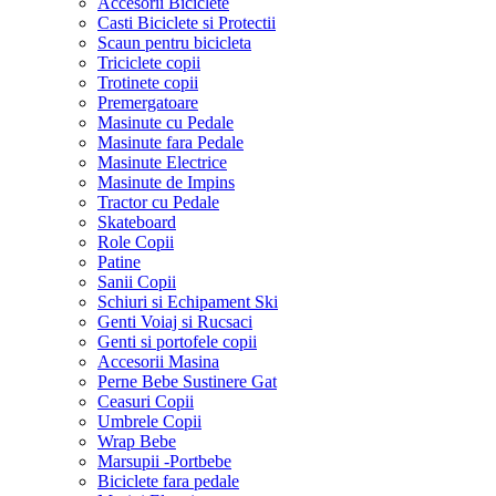
Accesorii Biciclete
Casti Biciclete si Protectii
Scaun pentru bicicleta
Triciclete copii
Trotinete copii
Premergatoare
Masinute cu Pedale
Masinute fara Pedale
Masinute Electrice
Masinute de Impins
Tractor cu Pedale
Skateboard
Role Copii
Patine
Sanii Copii
Schiuri si Echipament Ski
Genti Voiaj si Rucsaci
Genti si portofele copii
Accesorii Masina
Perne Bebe Sustinere Gat
Ceasuri Copii
Umbrele Copii
Wrap Bebe
Marsupii -Portbebe
Biciclete fara pedale