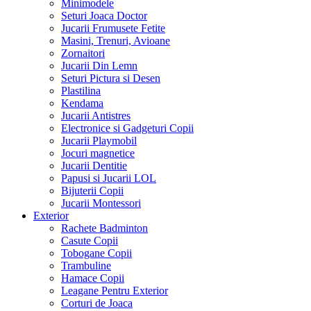
Minimodele
Seturi Joaca Doctor
Jucarii Frumusete Fetite
Masini, Trenuri, Avioane
Zornaitori
Jucarii Din Lemn
Seturi Pictura si Desen
Plastilina
Kendama
Jucarii Antistres
Electronice si Gadgeturi Copii
Jucarii Playmobil
Jocuri magnetice
Jucarii Dentitie
Papusi si Jucarii LOL
Bijuterii Copii
Jucarii Montessori
Exterior
Rachete Badminton
Casute Copii
Tobogane Copii
Trambuline
Hamace Copii
Leagane Pentru Exterior
Corturi de Joaca