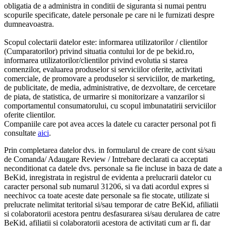
obligatia de a administra in conditii de siguranta si numai pentru
scopurile specificate, datele personale pe care ni le furnizati despre
dumneavoastra.
Scopul colectarii datelor este: informarea utilizatorilor / clientilor
(Cumparatorilor) privind situatia contului lor de pe bekid.ro,
informarea utilizatorilor/clientilor privind evolutia si starea
comenzilor, evaluarea produselor si serviciilor oferite, activitati
comerciale, de promovare a produselor si serviciilor, de marketing,
de publicitate, de media, administrative, de dezvoltare, de cercetare
de piata, de statistica, de urmarire si monitorizare a vanzarilor si
comportamentul consumatorului, cu scopul imbunatatirii serviciilor
oferite clientilor.
Companiile care pot avea acces la datele cu caracter personal pot fi
consultate
aici
.
Prin completarea datelor dvs. in formularul de creare de cont si/sau
de Comanda/ Adaugare Review / Intrebare declarati ca acceptati
neconditionat ca datele dvs. personale sa fie incluse in baza de date a
BeKid, inregistrata in registrul de evidenta a prelucrarii datelor cu
caracter personal sub numarul 31206, si va dati acordul expres si
neechivoc ca toate aceste date personale sa fie stocate, utilizate si
prelucrate nelimitat teritorial si/sau temporar de catre BeKid, afiliatii
si colaboratorii acestora pentru desfasurarea si/sau derularea de catre
BeKid, afiliatii si colaboratorii acestora de activitati cum ar fi, dar