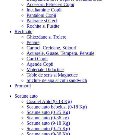
Accesorii Petreceri Copii
Incaltaminte Copii
Pantaloni Copii
Paltoane si Geci
Rochite si Fustite
Rechizite
Ghiozdane si Trolere
Penare
Carioci, Creioane, Stilouri
Acuarele. Guase. Tempera. Pensule
Carti Copii
Agende Copii
Materiale Didactice
Table de scris si Magnetice
Sticlute de apa si cutii sandwich
Promotii
Scaune auto
Cosulet Auto (0-13 Kg)
Scaune auto bebelusi (0-18 Kg)
Scaune auto (0-25 Kg)
Scaune auto (0-36 kg)
Scaune auto (9-18 Kg)
Scaune auto (9-25 Kg)
Scaune auto (9-36 Kg)