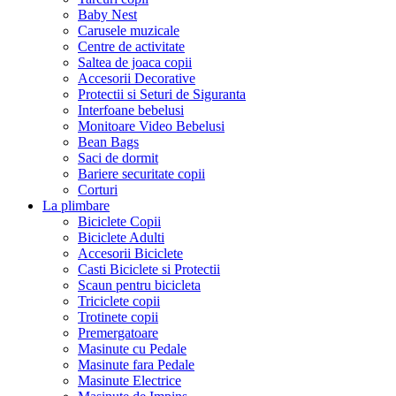
Baby Nest
Carusele muzicale
Centre de activitate
Saltea de joaca copii
Accesorii Decorative
Protectii si Seturi de Siguranta
Interfoane bebelusi
Monitoare Video Bebelusi
Bean Bags
Saci de dormit
Bariere securitate copii
Corturi
La plimbare
Biciclete Copii
Biciclete Adulti
Accesorii Biciclete
Casti Biciclete si Protectii
Scaun pentru bicicleta
Triciclete copii
Trotinete copii
Premergatoare
Masinute cu Pedale
Masinute fara Pedale
Masinute Electrice