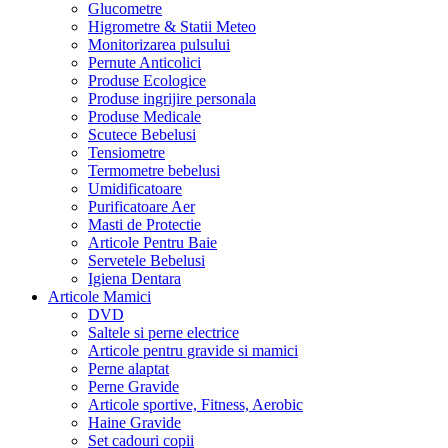
Glucometre
Higrometre & Statii Meteo
Monitorizarea pulsului
Pernute Anticolici
Produse Ecologice
Produse ingrijire personala
Produse Medicale
Scutece Bebelusi
Tensiometre
Termometre bebelusi
Umidificatoare
Purificatoare Aer
Masti de Protectie
Articole Pentru Baie
Servetele Bebelusi
Igiena Dentara
Articole Mamici
DVD
Saltele si perne electrice
Articole pentru gravide si mamici
Perne alaptat
Perne Gravide
Articole sportive, Fitness, Aerobic
Haine Gravide
Set cadouri copii