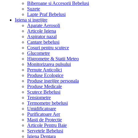
Biberoane si Accesorii Bebelusi
Suzete
Lapte Praf Bebelusi
Igiena si ingrijire
Aparate Aerosoli
Articole Igiena
Aspirator nazal
Cantare bebelusi
Cosuri pentru scutece
Glucometre
Higrometre & Statii Meteo
Monitorizarea pulsului
Pernute Anticolici
Produse Ecologice
Produse ingrijire personala
Produse Medicale
Scutece Bebelusi
Tensiometre
Termometre bebelusi
Umidificatoare
Purificatoare Aer
Masti de Protectie
Articole Pentru Baie
Servetele Bebelusi
Igiena Dentara