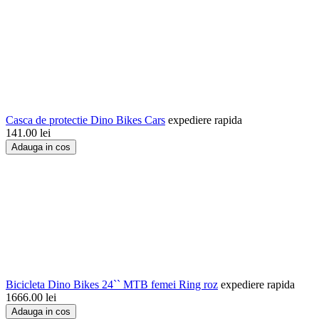
Casca de protectie Dino Bikes Cars
expediere rapida
141.00
lei
Adauga in cos
Bicicleta Dino Bikes 24`` MTB femei Ring roz
expediere rapida
1666.00
lei
Adauga in cos