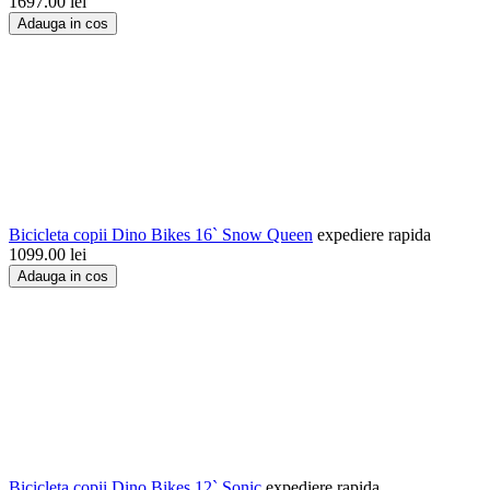
1697.00
lei
Adauga in cos
Bicicleta copii Dino Bikes 16` Snow Queen
expediere rapida
1099.00
lei
Adauga in cos
Bicicleta copii Dino Bikes 12` Sonic
expediere rapida