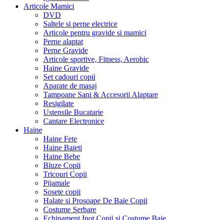
Articole Mamici
DVD
Saltele si perne electrice
Articole pentru gravide si mamici
Perne alaptat
Perne Gravide
Articole sportive, Fitness, Aerobic
Haine Gravide
Set cadouri copii
Aparate de masaj
Tampoane Sani & Accesorii Alaptare
Resigilate
Ustensile Bucatarie
Cantare Electronice
Haine
Haine Fete
Haine Baieti
Haine Bebe
Bluze Copii
Tricouri Copii
Pijamale
Sosete copii
Halate si Prosoape De Baie Copii
Costume Serbare
Echipament Inot Copii si Costume Baie