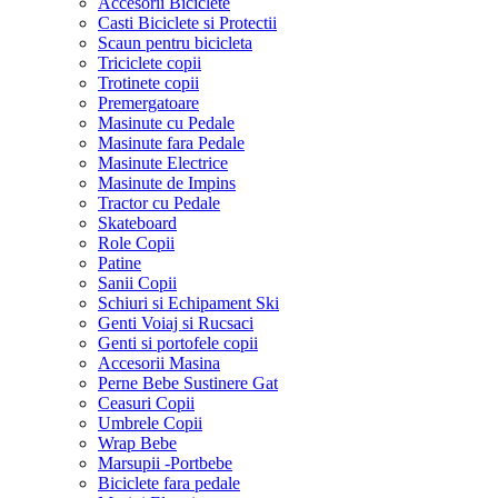
Accesorii Biciclete
Casti Biciclete si Protectii
Scaun pentru bicicleta
Triciclete copii
Trotinete copii
Premergatoare
Masinute cu Pedale
Masinute fara Pedale
Masinute Electrice
Masinute de Impins
Tractor cu Pedale
Skateboard
Role Copii
Patine
Sanii Copii
Schiuri si Echipament Ski
Genti Voiaj si Rucsaci
Genti si portofele copii
Accesorii Masina
Perne Bebe Sustinere Gat
Ceasuri Copii
Umbrele Copii
Wrap Bebe
Marsupii -Portbebe
Biciclete fara pedale