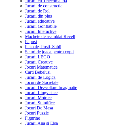
Jucarii cu Telecomanda
Jucarii de constructie
Jucarii de Rol
Jucarii din plus
Jucarii educative
Jucarii Gonflabile
Jucarii Interactive
Machete de asamblat Revell
Papusi
Pistoale, Pusti, Sabii
Seturi de joaca pentru copii
Jucarii LEGO
Jucarii Creative
Jocuri Matematice
Carti Bebelusi
Jucarii de Logica
Jocuri de Societate
Jucarii Dezvoltare Imaginatie
Jucarii Lingvistice
Jucarii Motrice
Jucarii Stiintifice
Jocuri De Masa
Jocuri Puzzle
Figurine
Jucarii Ana si Elsa