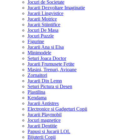
Jocuri de Societate
Jucarii Dezvoltare Imaginatie
Jucarii Lingvistice
Jucarii Motrice
Jucarii Stiintifice
Jocuri De Masa
Jocuri Puzzle
Figurine
Jucarii Ana si Elsa
Minimodele
Seturi Joaca Doctor
Jucarii Frumusete Fetite
Masini, Trenuri, Avioane
Zornaitori
Jucarii Din Lemn
Seturi Pictura si Desen
Plastilina
Kendama
Jucarii Antistres
Electronice si Gadgeturi Copii
Jucarii Playmobil
Jocuri magnetice
Jucarii Dentitie
Papusi si Jucarii LOL
Bijuterii Copii