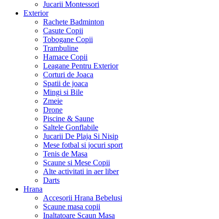
Jucarii Montessori
Exterior
Rachete Badminton
Casute Copii
Tobogane Copii
Trambuline
Hamace Copii
Leagane Pentru Exterior
Corturi de Joaca
Spatii de joaca
Mingi si Bile
Zmeie
Drone
Piscine & Saune
Saltele Gonflabile
Jucarii De Plaja Si Nisip
Mese fotbal si jocuri sport
Tenis de Masa
Scaune si Mese Copii
Alte activitati in aer liber
Darts
Hrana
Accesorii Hrana Bebelusi
Scaune masa copii
Inaltatoare Scaun Masa