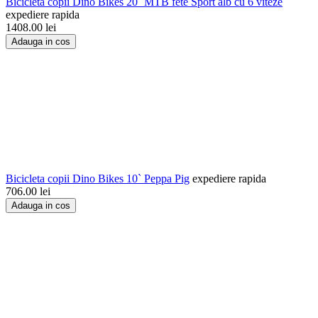
Bicicleta copii Dino Bikes 20` MTB fete Sport alb cu 6 viteze
expediere rapida
1408.00
lei
Adauga in cos
Bicicleta copii Dino Bikes 10` Peppa Pig
expediere rapida
706.00
lei
Adauga in cos