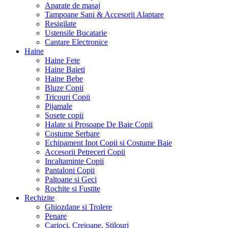
Aparate de masaj
Tampoane Sani & Accesorii Alaptare
Resigilate
Ustensile Bucatarie
Cantare Electronice
Haine
Haine Fete
Haine Baieti
Haine Bebe
Bluze Copii
Tricouri Copii
Pijamale
Sosete copii
Halate si Prosoape De Baie Copii
Costume Serbare
Echipament Inot Copii si Costume Baie
Accesorii Petreceri Copii
Incaltaminte Copii
Pantaloni Copii
Paltoane si Geci
Rochite si Fustite
Rechizite
Ghiozdane si Trolere
Penare
Carioci, Creioane, Stilouri