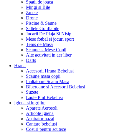
Spatii de joaca
Mingi si Bile
Zmeie
Drone
Piscine & Saune
Saltele Gonflabile
Jucarii De Plaja Si Nisip
Mese fotbal si jocuri sport
Tenis de Masa
Scaune si Mese Copii
Alte activitati in aer liber
Darts
Hrana
Accesorii Hrana Bebelusi
Scaune masa copii
Inaltatoare Scaun Masa
Biberoane si Accesorii Bebelusi
Suzete
Lapte Praf Bebelusi
Igiena si ingrijire
Aparate Aerosoli
Articole Igiena
Aspirator nazal
Cantare bebelusi
Cosuri pentru scutece