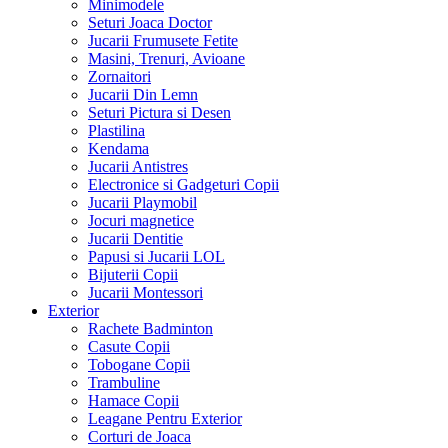
Minimodele
Seturi Joaca Doctor
Jucarii Frumusete Fetite
Masini, Trenuri, Avioane
Zornaitori
Jucarii Din Lemn
Seturi Pictura si Desen
Plastilina
Kendama
Jucarii Antistres
Electronice si Gadgeturi Copii
Jucarii Playmobil
Jocuri magnetice
Jucarii Dentitie
Papusi si Jucarii LOL
Bijuterii Copii
Jucarii Montessori
Exterior
Rachete Badminton
Casute Copii
Tobogane Copii
Trambuline
Hamace Copii
Leagane Pentru Exterior
Corturi de Joaca