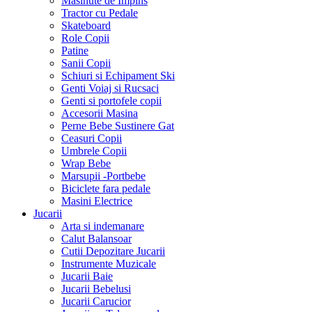
Masinute de Impins
Tractor cu Pedale
Skateboard
Role Copii
Patine
Sanii Copii
Schiuri si Echipament Ski
Genti Voiaj si Rucsaci
Genti si portofele copii
Accesorii Masina
Perne Bebe Sustinere Gat
Ceasuri Copii
Umbrele Copii
Wrap Bebe
Marsupii -Portbebe
Biciclete fara pedale
Masini Electrice
Jucarii
Arta si indemanare
Calut Balansoar
Cutii Depozitare Jucarii
Instrumente Muzicale
Jucarii Baie
Jucarii Bebelusi
Jucarii Carucior