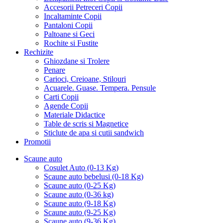
Accesorii Petreceri Copii
Incaltaminte Copii
Pantaloni Copii
Paltoane si Geci
Rochite si Fustite
Rechizite
Ghiozdane si Trolere
Penare
Carioci, Creioane, Stilouri
Acuarele. Guase. Tempera. Pensule
Carti Copii
Agende Copii
Materiale Didactice
Table de scris si Magnetice
Sticlute de apa si cutii sandwich
Promotii
Scaune auto
Cosulet Auto (0-13 Kg)
Scaune auto bebelusi (0-18 Kg)
Scaune auto (0-25 Kg)
Scaune auto (0-36 kg)
Scaune auto (9-18 Kg)
Scaune auto (9-25 Kg)
Scaune auto (9-36 Kg)