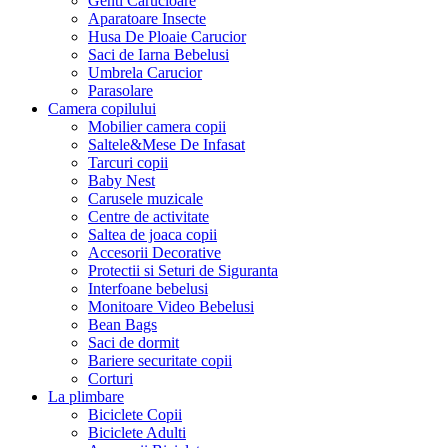
Genti Carucioare
Aparatoare Insecte
Husa De Ploaie Carucior
Saci de Iarna Bebelusi
Umbrela Carucior
Parasolare
Camera copilului
Mobilier camera copii
Saltele&Mese De Infasat
Tarcuri copii
Baby Nest
Carusele muzicale
Centre de activitate
Saltea de joaca copii
Accesorii Decorative
Protectii si Seturi de Siguranta
Interfoane bebelusi
Monitoare Video Bebelusi
Bean Bags
Saci de dormit
Bariere securitate copii
Corturi
La plimbare
Biciclete Copii
Biciclete Adulti