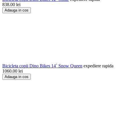
838.00
lei
Adauga in cos
Bicicleta copii Dino Bikes 14` Snow Queen
expediere rapida
1060.00
lei
Adauga in cos