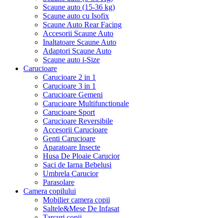
Scaune auto (15-36 kg)
Scaune auto cu Isofix
Scaune Auto Rear Facing
Accesorii Scaune Auto
Inaltatoare Scaune Auto
Adaptori Scaune Auto
Scaune auto i-Size
Carucioare
Carucioare 2 in 1
Carucioare 3 in 1
Carucioare Gemeni
Carucioare Multifunctionale
Carucioare Sport
Carucioare Reversibile
Accesorii Carucioare
Genti Carucioare
Aparatoare Insecte
Husa De Ploaie Carucior
Saci de Iarna Bebelusi
Umbrela Carucior
Parasolare
Camera copilului
Mobilier camera copii
Saltele&Mese De Infasat
Tarcuri copii