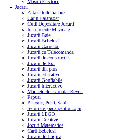
Masini Electrice
Jucarii
Arta si indemanare
Calut Balansoar
Cutii Depozitare Jucarii
Instrumente Muzicale
Jucarii Baie
Jucarii Bebelusi
Jucarii Carucior
Jucarii cu Telecomanda
Jucarii de constructie
Jucarii de Rol
Jucarii din plus
Jucarii educative
Jucarii Gonflabile
Jucarii Interactive
Machete de asamblat Revell
Papusi
Pistoale, Pusti, Sabii
Seturi de joaca pentru copii
Jucarii LEGO
Jucarii Creative
Jocuri Matematice
Carti Bebelusi
Jucarii de Logica