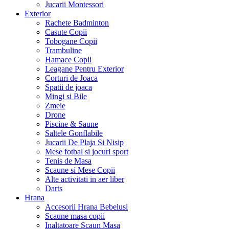
Jucarii Montessori
Exterior
Rachete Badminton
Casute Copii
Tobogane Copii
Trambuline
Hamace Copii
Leagane Pentru Exterior
Corturi de Joaca
Spatii de joaca
Mingi si Bile
Zmeie
Drone
Piscine & Saune
Saltele Gonflabile
Jucarii De Plaja Si Nisip
Mese fotbal si jocuri sport
Tenis de Masa
Scaune si Mese Copii
Alte activitati in aer liber
Darts
Hrana
Accesorii Hrana Bebelusi
Scaune masa copii
Inaltatoare Scaun Masa