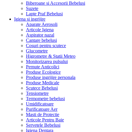
Biberoane si Accesorii Bebelusi
Suzete
Lapte Praf Bebelusi
Igiena si ingrijire
Aparate Aerosoli
Articole Igiena
Aspirator nazal
Cantare bebelusi
Cosuri pentru scutece
Glucometre
Higrometre & Statii Meteo
Monitorizarea pulsului
Pernute Anticolici
Produse Ecologice
Produse ingrijire personala
Produse Medicale
Scutece Bebelusi
Tensiometre
Termometre bebelusi
Umidificatoare
Purificatoare Aer
Masti de Protectie
Articole Pentru Baie
Servetele Bebelusi
Igiena Dentara