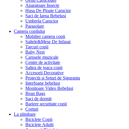
Genti Carucioare
Aparatoare Insecte
Husa De Ploaie Carucior
Saci de Iarna Bebelusi
Umbrela Carucior
Parasolare
Camera copilului
Mobilier camera copii
Saltele&Mese De Infasat
Tarcuri copii
Baby Nest
Carusele muzicale
Centre de activitate
Saltea de joaca copii
Accesorii Decorative
Protectii si Seturi de Siguranta
Interfoane bebelusi
Monitoare Video Bebelusi
Bean Bags
Saci de dormit
Bariere securitate copii
Corturi
La plimbare
Biciclete Copii
Biciclete Adulti