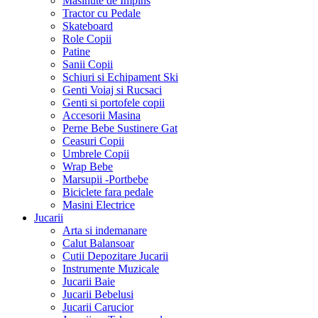
Masinute de Impins
Tractor cu Pedale
Skateboard
Role Copii
Patine
Sanii Copii
Schiuri si Echipament Ski
Genti Voiaj si Rucsaci
Genti si portofele copii
Accesorii Masina
Perne Bebe Sustinere Gat
Ceasuri Copii
Umbrele Copii
Wrap Bebe
Marsupii -Portbebe
Biciclete fara pedale
Masini Electrice
Jucarii
Arta si indemanare
Calut Balansoar
Cutii Depozitare Jucarii
Instrumente Muzicale
Jucarii Baie
Jucarii Bebelusi
Jucarii Carucior