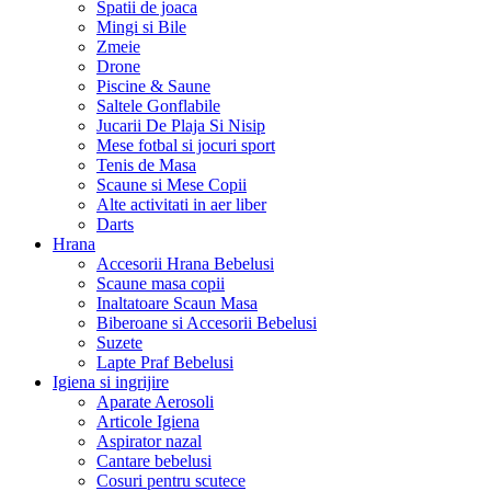
Spatii de joaca
Mingi si Bile
Zmeie
Drone
Piscine & Saune
Saltele Gonflabile
Jucarii De Plaja Si Nisip
Mese fotbal si jocuri sport
Tenis de Masa
Scaune si Mese Copii
Alte activitati in aer liber
Darts
Hrana
Accesorii Hrana Bebelusi
Scaune masa copii
Inaltatoare Scaun Masa
Biberoane si Accesorii Bebelusi
Suzete
Lapte Praf Bebelusi
Igiena si ingrijire
Aparate Aerosoli
Articole Igiena
Aspirator nazal
Cantare bebelusi
Cosuri pentru scutece