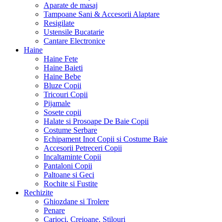
Aparate de masaj
Tampoane Sani & Accesorii Alaptare
Resigilate
Ustensile Bucatarie
Cantare Electronice
Haine
Haine Fete
Haine Baieti
Haine Bebe
Bluze Copii
Tricouri Copii
Pijamale
Sosete copii
Halate si Prosoape De Baie Copii
Costume Serbare
Echipament Inot Copii si Costume Baie
Accesorii Petreceri Copii
Incaltaminte Copii
Pantaloni Copii
Paltoane si Geci
Rochite si Fustite
Rechizite
Ghiozdane si Trolere
Penare
Carioci, Creioane, Stilouri