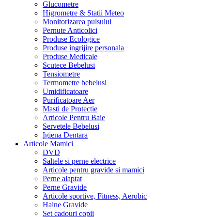
Glucometre
Higrometre & Statii Meteo
Monitorizarea pulsului
Pernute Anticolici
Produse Ecologice
Produse ingrijire personala
Produse Medicale
Scutece Bebelusi
Tensiometre
Termometre bebelusi
Umidificatoare
Purificatoare Aer
Masti de Protectie
Articole Pentru Baie
Servetele Bebelusi
Igiena Dentara
Articole Mamici
DVD
Saltele si perne electrice
Articole pentru gravide si mamici
Perne alaptat
Perne Gravide
Articole sportive, Fitness, Aerobic
Haine Gravide
Set cadouri copii