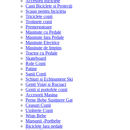
Accesorii Biciclete
Casti Biciclete si Protectii
Scaun pentru bicicleta
Triciclete copii
Trotinete copii
Premergatoare
Masinute cu Pedale
Masinute fara Pedale
Masinute Electrice
Masinute de Impins
Tractor cu Pedale
Skateboard
Role Copii
Patine
Sanii Copii
Schiuri si Echipament Ski
Genti Voiaj si Rucsaci
Genti si portofele copii
Accesorii Masina
Perne Bebe Sustinere Gat
Ceasuri Copii
Umbrele Copii
Wrap Bebe
Marsupii -Portbebe
Biciclete fara pedale