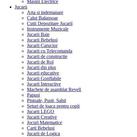
Masini Electrice
Jucarii
Arta si indemanare
Calut Balansoar
Cutii Depozitare Jucarii
Instrumente Muzicale
Jucarii Baie
Jucarii Bebelusi
Jucarii Carucior
Jucarii cu Telecomanda
Jucarii de constructie
Jucarii de Rol
Jucarii din plus
Jucarii educative
Jucarii Gonflabile
Jucarii Interactive
Machete de asamblat Revell
Papusi
Pistoale, Pusti, Sabii
Seturi de joaca pentru copii
Jucarii LEGO
Jucarii Creative
Jocuri Matematice
Carti Bebelusi
Jucarii de Logica