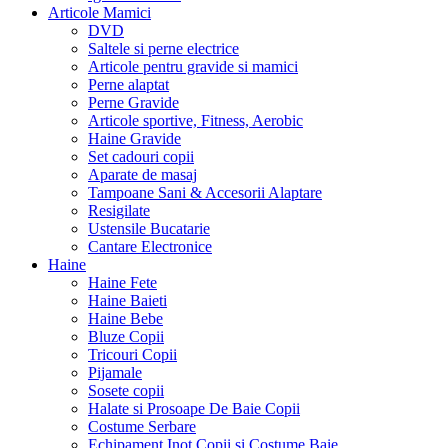
Articole Mamici
DVD
Saltele si perne electrice
Articole pentru gravide si mamici
Perne alaptat
Perne Gravide
Articole sportive, Fitness, Aerobic
Haine Gravide
Set cadouri copii
Aparate de masaj
Tampoane Sani & Accesorii Alaptare
Resigilate
Ustensile Bucatarie
Cantare Electronice
Haine
Haine Fete
Haine Baieti
Haine Bebe
Bluze Copii
Tricouri Copii
Pijamale
Sosete copii
Halate si Prosoape De Baie Copii
Costume Serbare
Echipament Inot Copii si Costume Baie