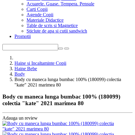
Acuarele. Guase. Tempera. Pensule
Carti Copii
Agende Copii
Materiale Didactice
Table de scris si Magnetice
Sticlute de apa si cutii sandwich
Promotii
Haine si Incaltaminte Copii
Haine Bebe
Body
Body cu maneca lunga bumbac 100% (180099) colectia
"kate" 2021 marimea 80
Body cu maneca lunga bumbac 100% (180099)
colectia "kate" 2021 marimea 80
Adauga un review