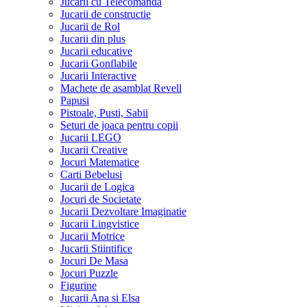
Jucarii cu Telecomanda
Jucarii de constructie
Jucarii de Rol
Jucarii din plus
Jucarii educative
Jucarii Gonflabile
Jucarii Interactive
Machete de asamblat Revell
Papusi
Pistoale, Pusti, Sabii
Seturi de joaca pentru copii
Jucarii LEGO
Jucarii Creative
Jocuri Matematice
Carti Bebelusi
Jucarii de Logica
Jocuri de Societate
Jucarii Dezvoltare Imaginatie
Jucarii Lingvistice
Jucarii Motrice
Jucarii Stiintifice
Jocuri De Masa
Jocuri Puzzle
Figurine
Jucarii Ana si Elsa