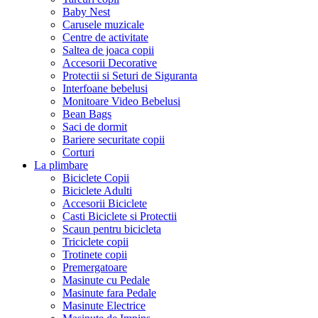
Baby Nest
Carusele muzicale
Centre de activitate
Saltea de joaca copii
Accesorii Decorative
Protectii si Seturi de Siguranta
Interfoane bebelusi
Monitoare Video Bebelusi
Bean Bags
Saci de dormit
Bariere securitate copii
Corturi
La plimbare
Biciclete Copii
Biciclete Adulti
Accesorii Biciclete
Casti Biciclete si Protectii
Scaun pentru bicicleta
Triciclete copii
Trotinete copii
Premergatoare
Masinute cu Pedale
Masinute fara Pedale
Masinute Electrice