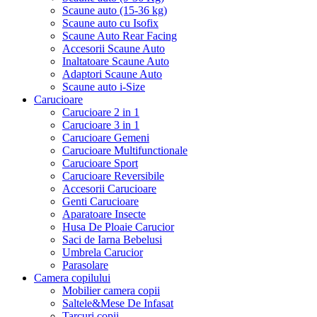
Scaune auto (15-36 kg)
Scaune auto cu Isofix
Scaune Auto Rear Facing
Accesorii Scaune Auto
Inaltatoare Scaune Auto
Adaptori Scaune Auto
Scaune auto i-Size
Carucioare
Carucioare 2 in 1
Carucioare 3 in 1
Carucioare Gemeni
Carucioare Multifunctionale
Carucioare Sport
Carucioare Reversibile
Accesorii Carucioare
Genti Carucioare
Aparatoare Insecte
Husa De Ploaie Carucior
Saci de Iarna Bebelusi
Umbrela Carucior
Parasolare
Camera copilului
Mobilier camera copii
Saltele&Mese De Infasat
Tarcuri copii