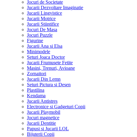
Jocuri de Societate
Jucarii Dezvoltare Imaginatie
Jucarii Lingvistice
Jucarii Motrice
Jucarii Stiintifice
Jocuri De Masa
Jocuri Puzzle
Figurine
Jucarii Ana si Elsa
Minimodele
Seturi Joaca Doctor
Jucarii Frumusete Fetite
Masini, Trenuri, Avioane
Zornaitori
Jucarii Din Lemn
Seturi Pictura si Desen
Plastilina
Kendama
Jucarii Antistres
Electronice si Gadgeturi Copii
Jucarii Playmobil
Jocuri magnetice
Jucarii Dentitie
Papusi si Jucarii LOL
Bijuterii Copii