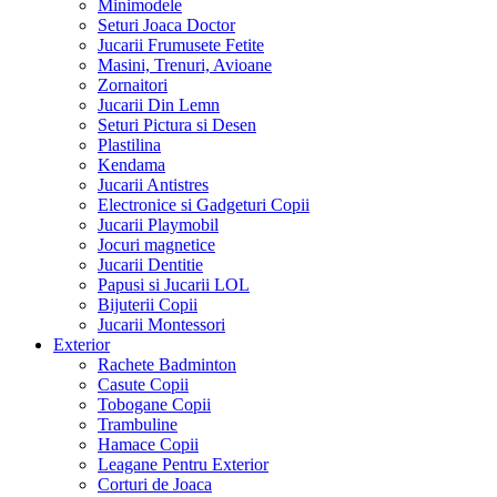
Minimodele
Seturi Joaca Doctor
Jucarii Frumusete Fetite
Masini, Trenuri, Avioane
Zornaitori
Jucarii Din Lemn
Seturi Pictura si Desen
Plastilina
Kendama
Jucarii Antistres
Electronice si Gadgeturi Copii
Jucarii Playmobil
Jocuri magnetice
Jucarii Dentitie
Papusi si Jucarii LOL
Bijuterii Copii
Jucarii Montessori
Exterior
Rachete Badminton
Casute Copii
Tobogane Copii
Trambuline
Hamace Copii
Leagane Pentru Exterior
Corturi de Joaca