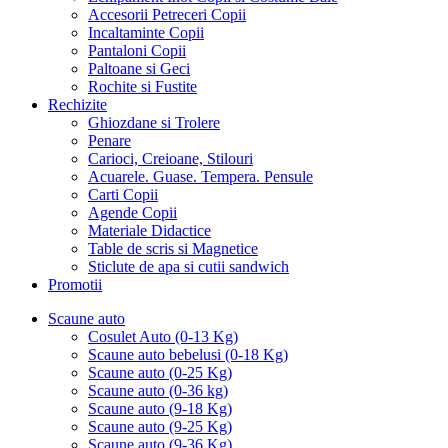
Accesorii Petreceri Copii
Incaltaminte Copii
Pantaloni Copii
Paltoane si Geci
Rochite si Fustite
Rechizite
Ghiozdane si Trolere
Penare
Carioci, Creioane, Stilouri
Acuarele. Guase. Tempera. Pensule
Carti Copii
Agende Copii
Materiale Didactice
Table de scris si Magnetice
Sticlute de apa si cutii sandwich
Promotii
Scaune auto
Cosulet Auto (0-13 Kg)
Scaune auto bebelusi (0-18 Kg)
Scaune auto (0-25 Kg)
Scaune auto (0-36 kg)
Scaune auto (9-18 Kg)
Scaune auto (9-25 Kg)
Scaune auto (9-36 Kg)