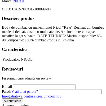
Marca:
NICOL
COD:
CAR-NICOL-180099-80
Descriere produs
Body de bumbac cu maneci lungi Nicol "Kate" Realizat din bumbac
moale si delicat, cusut cu multa atentie. Are inchidere cu capse
metalice la gat si bazin. DATE TEHNICE: Marimi disponibile: 68-
98Compozitie: 100% bumbacProdus in: Polonia
Caracteristici
Producator:
NICOL
Review-uri
Fii primul care adauga un review
E-mail
Parola
V-ati uitat parola?
Inregistrati-va pentru a crea un cont nou
Autentificare
Adauga un review