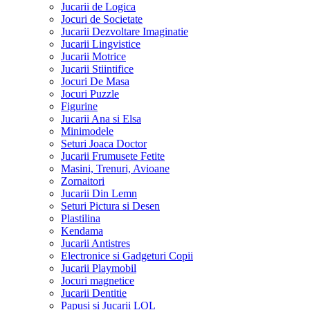
Jucarii de Logica
Jocuri de Societate
Jucarii Dezvoltare Imaginatie
Jucarii Lingvistice
Jucarii Motrice
Jucarii Stiintifice
Jocuri De Masa
Jocuri Puzzle
Figurine
Jucarii Ana si Elsa
Minimodele
Seturi Joaca Doctor
Jucarii Frumusete Fetite
Masini, Trenuri, Avioane
Zornaitori
Jucarii Din Lemn
Seturi Pictura si Desen
Plastilina
Kendama
Jucarii Antistres
Electronice si Gadgeturi Copii
Jucarii Playmobil
Jocuri magnetice
Jucarii Dentitie
Papusi si Jucarii LOL