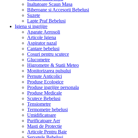
Inaltatoare Scaun Masa
Biberoane si Accesorii Bebelusi
Suzete
Lapte Praf Bebelusi
Igiena si ingrijire
Aparate Aerosoli
Articole Igiena
Aspirator nazal
Cantare bebelusi
Cosuri pentru scutece
Glucometre
Higrometre & Statii Meteo
Monitorizarea pulsului
Pernute Anticolici
Produse Ecologice
Produse ingrijire personala
Produse Medicale
Scutece Bebelusi
Tensiometre
Termometre bebelusi
Umidificatoare
Purificatoare Aer
Masti de Protectie
Articole Pentru Baie
Servetele Bebelusi