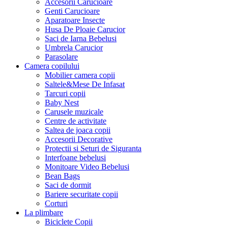
Accesorii Carucioare
Genti Carucioare
Aparatoare Insecte
Husa De Ploaie Carucior
Saci de Iarna Bebelusi
Umbrela Carucior
Parasolare
Camera copilului
Mobilier camera copii
Saltele&Mese De Infasat
Tarcuri copii
Baby Nest
Carusele muzicale
Centre de activitate
Saltea de joaca copii
Accesorii Decorative
Protectii si Seturi de Siguranta
Interfoane bebelusi
Monitoare Video Bebelusi
Bean Bags
Saci de dormit
Bariere securitate copii
Corturi
La plimbare
Biciclete Copii