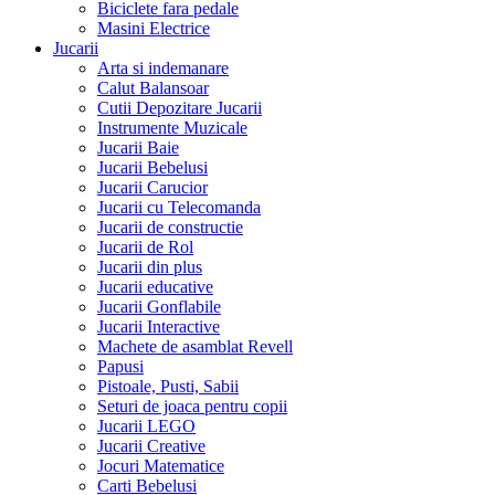
Biciclete fara pedale
Masini Electrice
Jucarii
Arta si indemanare
Calut Balansoar
Cutii Depozitare Jucarii
Instrumente Muzicale
Jucarii Baie
Jucarii Bebelusi
Jucarii Carucior
Jucarii cu Telecomanda
Jucarii de constructie
Jucarii de Rol
Jucarii din plus
Jucarii educative
Jucarii Gonflabile
Jucarii Interactive
Machete de asamblat Revell
Papusi
Pistoale, Pusti, Sabii
Seturi de joaca pentru copii
Jucarii LEGO
Jucarii Creative
Jocuri Matematice
Carti Bebelusi