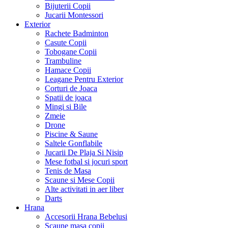
Bijuterii Copii
Jucarii Montessori
Exterior
Rachete Badminton
Casute Copii
Tobogane Copii
Trambuline
Hamace Copii
Leagane Pentru Exterior
Corturi de Joaca
Spatii de joaca
Mingi si Bile
Zmeie
Drone
Piscine & Saune
Saltele Gonflabile
Jucarii De Plaja Si Nisip
Mese fotbal si jocuri sport
Tenis de Masa
Scaune si Mese Copii
Alte activitati in aer liber
Darts
Hrana
Accesorii Hrana Bebelusi
Scaune masa copii