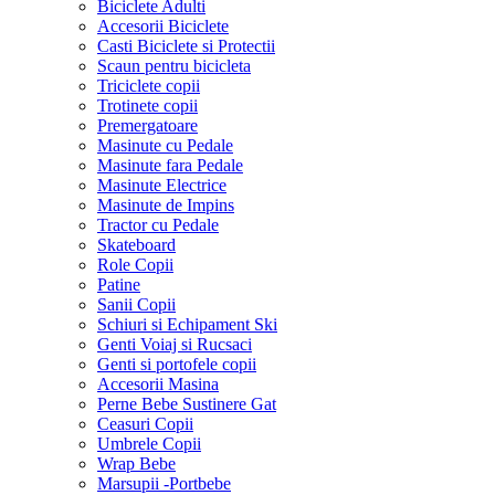
Biciclete Adulti
Accesorii Biciclete
Casti Biciclete si Protectii
Scaun pentru bicicleta
Triciclete copii
Trotinete copii
Premergatoare
Masinute cu Pedale
Masinute fara Pedale
Masinute Electrice
Masinute de Impins
Tractor cu Pedale
Skateboard
Role Copii
Patine
Sanii Copii
Schiuri si Echipament Ski
Genti Voiaj si Rucsaci
Genti si portofele copii
Accesorii Masina
Perne Bebe Sustinere Gat
Ceasuri Copii
Umbrele Copii
Wrap Bebe
Marsupii -Portbebe