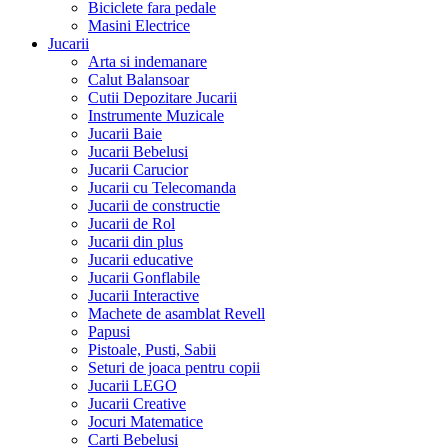
Biciclete fara pedale
Masini Electrice
Jucarii
Arta si indemanare
Calut Balansoar
Cutii Depozitare Jucarii
Instrumente Muzicale
Jucarii Baie
Jucarii Bebelusi
Jucarii Carucior
Jucarii cu Telecomanda
Jucarii de constructie
Jucarii de Rol
Jucarii din plus
Jucarii educative
Jucarii Gonflabile
Jucarii Interactive
Machete de asamblat Revell
Papusi
Pistoale, Pusti, Sabii
Seturi de joaca pentru copii
Jucarii LEGO
Jucarii Creative
Jocuri Matematice
Carti Bebelusi