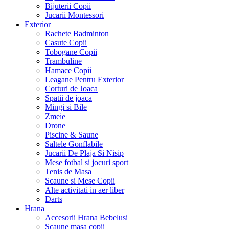
Bijuterii Copii
Jucarii Montessori
Exterior
Rachete Badminton
Casute Copii
Tobogane Copii
Trambuline
Hamace Copii
Leagane Pentru Exterior
Corturi de Joaca
Spatii de joaca
Mingi si Bile
Zmeie
Drone
Piscine & Saune
Saltele Gonflabile
Jucarii De Plaja Si Nisip
Mese fotbal si jocuri sport
Tenis de Masa
Scaune si Mese Copii
Alte activitati in aer liber
Darts
Hrana
Accesorii Hrana Bebelusi
Scaune masa copii