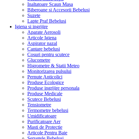
Inaltatoare Scaun Masa
Biberoane si Accesorii Bebelusi
Suzete
Lapte Praf Bebelusi
Igiena si ingrijire
Aparate Aerosoli
Articole Igiena
Aspirator nazal
Cantare bebelusi
Cosuri pentru scutece
Glucometre
Higrometre & Statii Meteo
Monitorizarea pulsului
Pernute Anticolici
Produse Ecologice
Produse ingrijire personala
Produse Medicale
Scutece Bebelusi
Tensiometre
Termometre bebelusi
Umidificatoare
Purificatoare Aer
Masti de Protectie
Articole Pentru Baie
Servetele Bebelusi