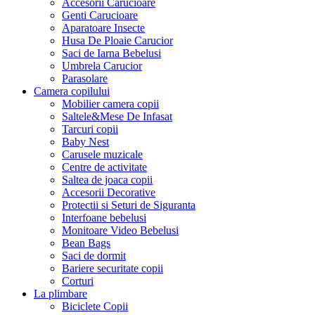
Accesorii Carucioare
Genti Carucioare
Aparatoare Insecte
Husa De Ploaie Carucior
Saci de Iarna Bebelusi
Umbrela Carucior
Parasolare
Camera copilului
Mobilier camera copii
Saltele&Mese De Infasat
Tarcuri copii
Baby Nest
Carusele muzicale
Centre de activitate
Saltea de joaca copii
Accesorii Decorative
Protectii si Seturi de Siguranta
Interfoane bebelusi
Monitoare Video Bebelusi
Bean Bags
Saci de dormit
Bariere securitate copii
Corturi
La plimbare
Biciclete Copii