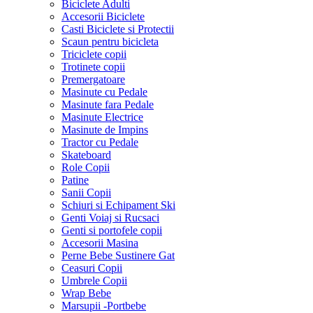
Biciclete Adulti
Accesorii Biciclete
Casti Biciclete si Protectii
Scaun pentru bicicleta
Triciclete copii
Trotinete copii
Premergatoare
Masinute cu Pedale
Masinute fara Pedale
Masinute Electrice
Masinute de Impins
Tractor cu Pedale
Skateboard
Role Copii
Patine
Sanii Copii
Schiuri si Echipament Ski
Genti Voiaj si Rucsaci
Genti si portofele copii
Accesorii Masina
Perne Bebe Sustinere Gat
Ceasuri Copii
Umbrele Copii
Wrap Bebe
Marsupii -Portbebe