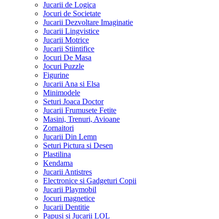
Jucarii de Logica
Jocuri de Societate
Jucarii Dezvoltare Imaginatie
Jucarii Lingvistice
Jucarii Motrice
Jucarii Stiintifice
Jocuri De Masa
Jocuri Puzzle
Figurine
Jucarii Ana si Elsa
Minimodele
Seturi Joaca Doctor
Jucarii Frumusete Fetite
Masini, Trenuri, Avioane
Zornaitori
Jucarii Din Lemn
Seturi Pictura si Desen
Plastilina
Kendama
Jucarii Antistres
Electronice si Gadgeturi Copii
Jucarii Playmobil
Jocuri magnetice
Jucarii Dentitie
Papusi si Jucarii LOL