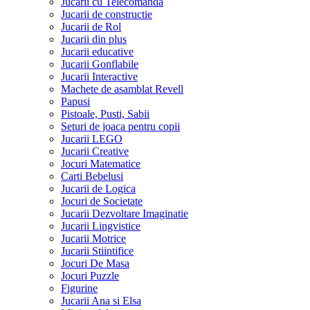
Jucarii cu Telecomanda
Jucarii de constructie
Jucarii de Rol
Jucarii din plus
Jucarii educative
Jucarii Gonflabile
Jucarii Interactive
Machete de asamblat Revell
Papusi
Pistoale, Pusti, Sabii
Seturi de joaca pentru copii
Jucarii LEGO
Jucarii Creative
Jocuri Matematice
Carti Bebelusi
Jucarii de Logica
Jocuri de Societate
Jucarii Dezvoltare Imaginatie
Jucarii Lingvistice
Jucarii Motrice
Jucarii Stiintifice
Jocuri De Masa
Jocuri Puzzle
Figurine
Jucarii Ana si Elsa