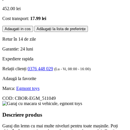
452.00
lei
Cost transport:
17.99 lei
Adaugati in cos
Adăugați la lista de preferințe
Retur în 14 de zile
Garantie: 24 luni
Expediere rapida
Relații clienți
0376 448 029
(Lu - Vi, 08:00 - 16:00)
Adaugă la favorite
Marca:
Egmont toys
COD:
CBOR-EGM_511049
Descriere produs
Garaj din lemn cu mai multe niveluri pentru toate mașinile. Poți