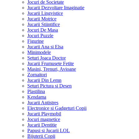
Jocuri de Societate
Jucarii Dezvoltare Imaginatie
Jucarii Lingvistice
Jucarii Motrice
Jucarii Stiintifice
Jocuri De Masa
Jocuri Puzzle
Figurine
Jucarii Ana si Elsa
Minimodele
Seturi Joaca Doctor
Jucarii Frumusete Fetite
Masini, Trenuri, Avioane
Zornaitori
Jucarii Din Lemn
Seturi Pictura si Desen
Plastilina
Kendama
Jucarii Antistres
Electronice si Gadgeturi Copii
Jucarii Playmobil
Jocuri magnetice
Jucarii Dentitie
Papusi si Jucarii LOL
Bijuterii Copii