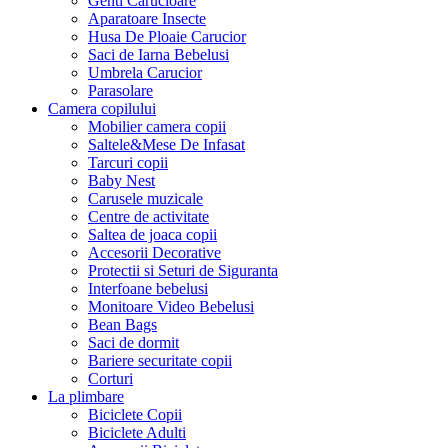
Genti Carucioare
Aparatoare Insecte
Husa De Ploaie Carucior
Saci de Iarna Bebelusi
Umbrela Carucior
Parasolare
Camera copilului
Mobilier camera copii
Saltele&Mese De Infasat
Tarcuri copii
Baby Nest
Carusele muzicale
Centre de activitate
Saltea de joaca copii
Accesorii Decorative
Protectii si Seturi de Siguranta
Interfoane bebelusi
Monitoare Video Bebelusi
Bean Bags
Saci de dormit
Bariere securitate copii
Corturi
La plimbare
Biciclete Copii
Biciclete Adulti