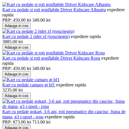
Kart cu pedale si roti gonflabile Driver Kidscare Albastru
expediere
rapida
PRP:
450.00
lei
349.00
lei
Adauga in cos
Kart cu pedale 2 rider zf (rosu/negru)
expediere rapida
3885.00
lei
Adauga in cos
Kart cu pedale si roti gonflabile Driver Kidscare Rosu
expediere
rapida
PRP:
450.00
lei
349.00
lei
Adauga in cos
Kart cu pedale camaro gt bf1
expediere rapida
3235.00
lei
Adauga in cos
Kart cu pedale gokart, 3-6 ani, roti pneumatice din cauciuc, frana de
mana, g3 r-sport - rosu
expediere rapida
PRP:
873.00
lei
713.00
lei
Adauga in cos