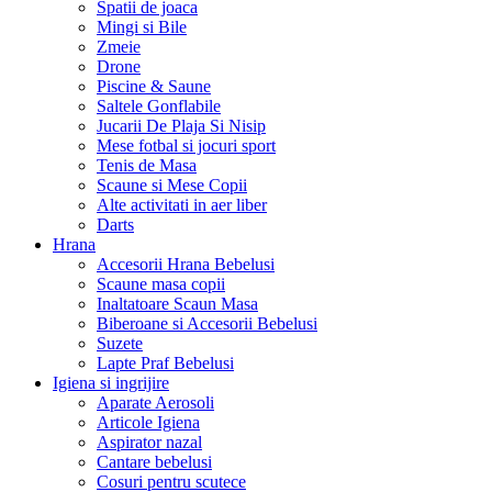
Spatii de joaca
Mingi si Bile
Zmeie
Drone
Piscine & Saune
Saltele Gonflabile
Jucarii De Plaja Si Nisip
Mese fotbal si jocuri sport
Tenis de Masa
Scaune si Mese Copii
Alte activitati in aer liber
Darts
Hrana
Accesorii Hrana Bebelusi
Scaune masa copii
Inaltatoare Scaun Masa
Biberoane si Accesorii Bebelusi
Suzete
Lapte Praf Bebelusi
Igiena si ingrijire
Aparate Aerosoli
Articole Igiena
Aspirator nazal
Cantare bebelusi
Cosuri pentru scutece