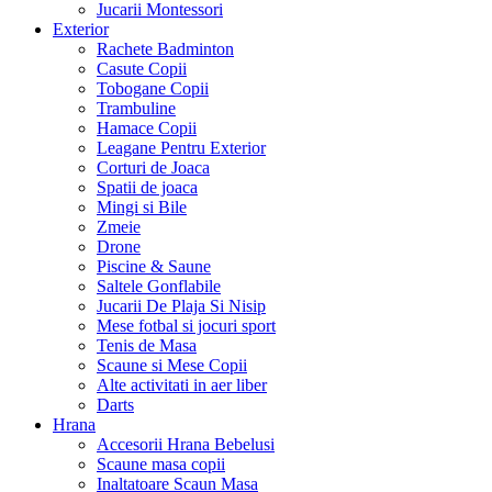
Jucarii Montessori
Exterior
Rachete Badminton
Casute Copii
Tobogane Copii
Trambuline
Hamace Copii
Leagane Pentru Exterior
Corturi de Joaca
Spatii de joaca
Mingi si Bile
Zmeie
Drone
Piscine & Saune
Saltele Gonflabile
Jucarii De Plaja Si Nisip
Mese fotbal si jocuri sport
Tenis de Masa
Scaune si Mese Copii
Alte activitati in aer liber
Darts
Hrana
Accesorii Hrana Bebelusi
Scaune masa copii
Inaltatoare Scaun Masa