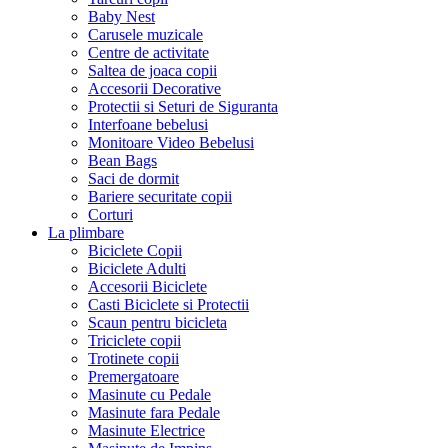
Baby Nest
Carusele muzicale
Centre de activitate
Saltea de joaca copii
Accesorii Decorative
Protectii si Seturi de Siguranta
Interfoane bebelusi
Monitoare Video Bebelusi
Bean Bags
Saci de dormit
Bariere securitate copii
Corturi
La plimbare
Biciclete Copii
Biciclete Adulti
Accesorii Biciclete
Casti Biciclete si Protectii
Scaun pentru bicicleta
Triciclete copii
Trotinete copii
Premergatoare
Masinute cu Pedale
Masinute fara Pedale
Masinute Electrice