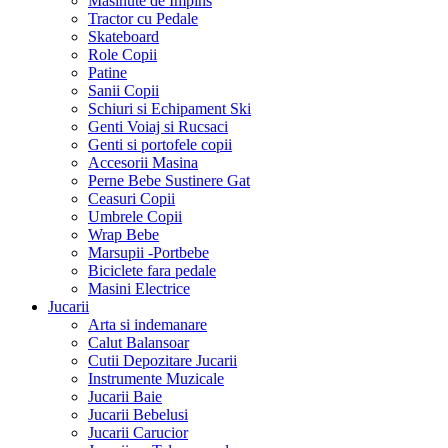
Masinute de Impins
Tractor cu Pedale
Skateboard
Role Copii
Patine
Sanii Copii
Schiuri si Echipament Ski
Genti Voiaj si Rucsaci
Genti si portofele copii
Accesorii Masina
Perne Bebe Sustinere Gat
Ceasuri Copii
Umbrele Copii
Wrap Bebe
Marsupii -Portbebe
Biciclete fara pedale
Masini Electrice
Jucarii
Arta si indemanare
Calut Balansoar
Cutii Depozitare Jucarii
Instrumente Muzicale
Jucarii Baie
Jucarii Bebelusi
Jucarii Carucior