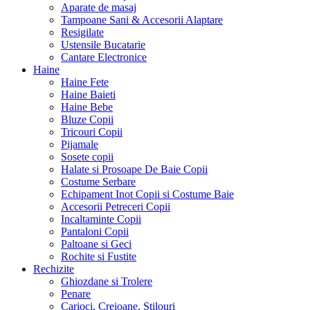
Aparate de masaj
Tampoane Sani & Accesorii Alaptare
Resigilate
Ustensile Bucatarie
Cantare Electronice
Haine
Haine Fete
Haine Baieti
Haine Bebe
Bluze Copii
Tricouri Copii
Pijamale
Sosete copii
Halate si Prosoape De Baie Copii
Costume Serbare
Echipament Inot Copii si Costume Baie
Accesorii Petreceri Copii
Incaltaminte Copii
Pantaloni Copii
Paltoane si Geci
Rochite si Fustite
Rechizite
Ghiozdane si Trolere
Penare
Carioci, Creioane, Stilouri