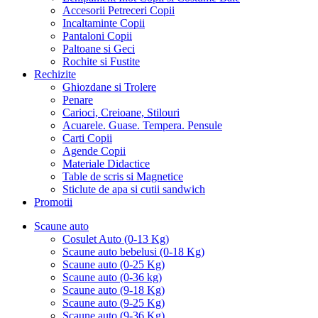
Accesorii Petreceri Copii
Incaltaminte Copii
Pantaloni Copii
Paltoane si Geci
Rochite si Fustite
Rechizite
Ghiozdane si Trolere
Penare
Carioci, Creioane, Stilouri
Acuarele. Guase. Tempera. Pensule
Carti Copii
Agende Copii
Materiale Didactice
Table de scris si Magnetice
Sticlute de apa si cutii sandwich
Promotii
Scaune auto
Cosulet Auto (0-13 Kg)
Scaune auto bebelusi (0-18 Kg)
Scaune auto (0-25 Kg)
Scaune auto (0-36 kg)
Scaune auto (9-18 Kg)
Scaune auto (9-25 Kg)
Scaune auto (9-36 Kg)