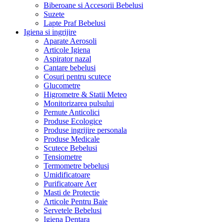
Biberoane si Accesorii Bebelusi
Suzete
Lapte Praf Bebelusi
Igiena si ingrijire
Aparate Aerosoli
Articole Igiena
Aspirator nazal
Cantare bebelusi
Cosuri pentru scutece
Glucometre
Higrometre & Statii Meteo
Monitorizarea pulsului
Pernute Anticolici
Produse Ecologice
Produse ingrijire personala
Produse Medicale
Scutece Bebelusi
Tensiometre
Termometre bebelusi
Umidificatoare
Purificatoare Aer
Masti de Protectie
Articole Pentru Baie
Servetele Bebelusi
Igiena Dentara