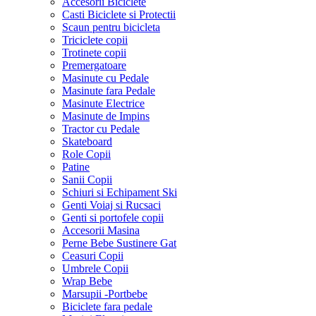
Accesorii Biciclete
Casti Biciclete si Protectii
Scaun pentru bicicleta
Triciclete copii
Trotinete copii
Premergatoare
Masinute cu Pedale
Masinute fara Pedale
Masinute Electrice
Masinute de Impins
Tractor cu Pedale
Skateboard
Role Copii
Patine
Sanii Copii
Schiuri si Echipament Ski
Genti Voiaj si Rucsaci
Genti si portofele copii
Accesorii Masina
Perne Bebe Sustinere Gat
Ceasuri Copii
Umbrele Copii
Wrap Bebe
Marsupii -Portbebe
Biciclete fara pedale