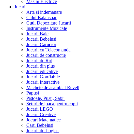
Masini Electrice
Jucarii
Arta si indemanare
Calut Balansoar
Cutii Depozitare Jucarii
Instrumente Muzicale
Jucarii Baie
Jucarii Bebelusi
Jucarii Carucior
Jucarii cu Telecomanda
Jucarii de constructie
Jucarii de Rol
Jucarii din plus
Jucarii educative
Jucarii Gonflabile
Jucarii Interactive
Machete de asamblat Revell
Papusi
Pistoale, Pusti, Sabii
Seturi de joaca pentru copii
Jucarii LEGO
Jucarii Creative
Jocuri Matematice
Carti Bebelusi
Jucarii de Logica