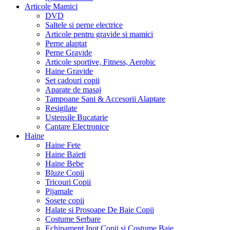
Articole Mamici
DVD
Saltele si perne electrice
Articole pentru gravide si mamici
Perne alaptat
Perne Gravide
Articole sportive, Fitness, Aerobic
Haine Gravide
Set cadouri copii
Aparate de masaj
Tampoane Sani & Accesorii Alaptare
Resigilate
Ustensile Bucatarie
Cantare Electronice
Haine
Haine Fete
Haine Baieti
Haine Bebe
Bluze Copii
Tricouri Copii
Pijamale
Sosete copii
Halate si Prosoape De Baie Copii
Costume Serbare
Echipament Inot Copii si Costume Baie