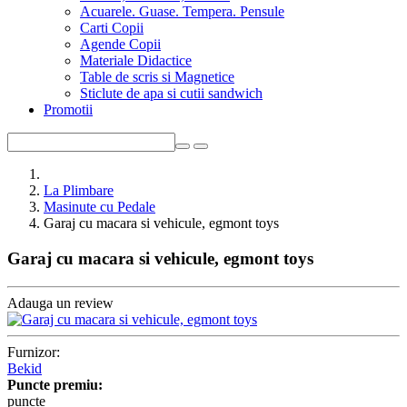
Acuarele. Guase. Tempera. Pensule
Carti Copii
Agende Copii
Materiale Didactice
Table de scris si Magnetice
Sticlute de apa si cutii sandwich
Promotii
La Plimbare
Masinute cu Pedale
Garaj cu macara si vehicule, egmont toys
Garaj cu macara si vehicule, egmont toys
Adauga un review
Furnizor:
Bekid
Puncte premiu:
puncte