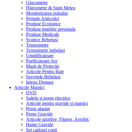
Glucometre
Higrometre & Statii Meteo
Monitorizarea pulsului
Pernute Anticolici
Produse Ecologice
Produse ingrijire personala
Produse Medicale
Scutece Bebelusi
Tensiometre
Termometre bebelusi
Umidificatoare
Purificatoare Aer
Masti de Protectie
Articole Pentru Baie
Servetele Bebelusi
Igiena Dentara
Articole Mamici
DVD
Saltele si perne electrice
Articole pentru gravide si mamici
Perne alaptat
Perne Gravide
Articole sportive, Fitness, Aerobic
Haine Gravide
Set cadouri copii