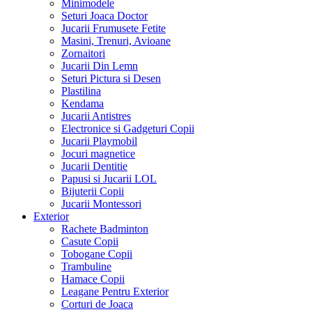
Minimodele
Seturi Joaca Doctor
Jucarii Frumusete Fetite
Masini, Trenuri, Avioane
Zornaitori
Jucarii Din Lemn
Seturi Pictura si Desen
Plastilina
Kendama
Jucarii Antistres
Electronice si Gadgeturi Copii
Jucarii Playmobil
Jocuri magnetice
Jucarii Dentitie
Papusi si Jucarii LOL
Bijuterii Copii
Jucarii Montessori
Exterior
Rachete Badminton
Casute Copii
Tobogane Copii
Trambuline
Hamace Copii
Leagane Pentru Exterior
Corturi de Joaca