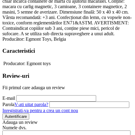
chiar încărca containere de marfa cu ajutorul macaralei. Conține:
macara cu carlig magnetic, 3 camioane, 3 containere magnetice, 2
masini, 5 semne de averizare. Dimensiune finală: 50 x 40 x 40 cm.
Vârsta recomandată: +3 ani. Confecționat din lemn, cu vopsele non-
toxice, conform reglementărilor EN71&ASTM. AVERTISMENT:
Contraindicat copiilor sub 3 ani, conține piese mici, pericol de
sufocare. A se utiliza sub directa supraveghere a unui adult.
Producător: Egmont Toys, Belgia
Caracteristici
Producator:
Egmont toys
Review-uri
Fii primul care adauga un review
E-mail
Parola
V-ati uitat parola?
Inregistrati-va pentru a crea un cont nou
Autentificare
Adauga un review
Numele dvs.