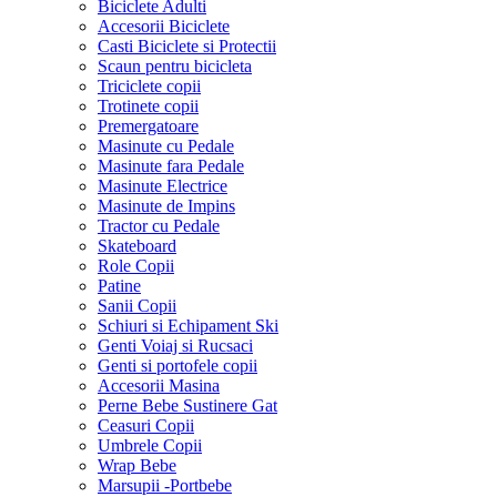
Biciclete Adulti
Accesorii Biciclete
Casti Biciclete si Protectii
Scaun pentru bicicleta
Triciclete copii
Trotinete copii
Premergatoare
Masinute cu Pedale
Masinute fara Pedale
Masinute Electrice
Masinute de Impins
Tractor cu Pedale
Skateboard
Role Copii
Patine
Sanii Copii
Schiuri si Echipament Ski
Genti Voiaj si Rucsaci
Genti si portofele copii
Accesorii Masina
Perne Bebe Sustinere Gat
Ceasuri Copii
Umbrele Copii
Wrap Bebe
Marsupii -Portbebe