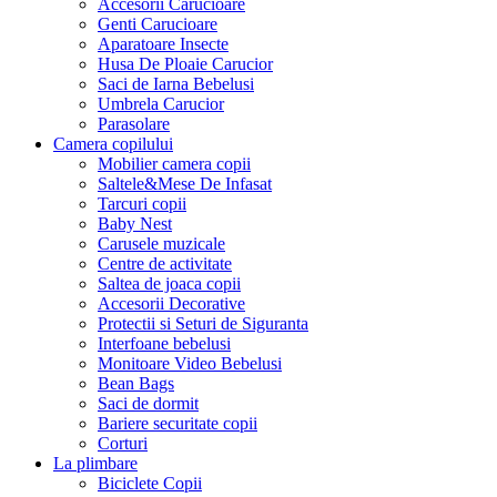
Accesorii Carucioare
Genti Carucioare
Aparatoare Insecte
Husa De Ploaie Carucior
Saci de Iarna Bebelusi
Umbrela Carucior
Parasolare
Camera copilului
Mobilier camera copii
Saltele&Mese De Infasat
Tarcuri copii
Baby Nest
Carusele muzicale
Centre de activitate
Saltea de joaca copii
Accesorii Decorative
Protectii si Seturi de Siguranta
Interfoane bebelusi
Monitoare Video Bebelusi
Bean Bags
Saci de dormit
Bariere securitate copii
Corturi
La plimbare
Biciclete Copii