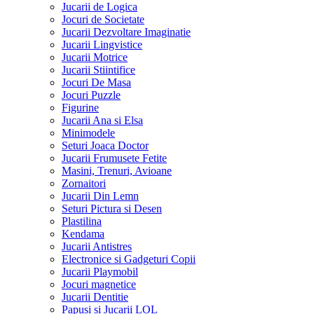
Jucarii de Logica
Jocuri de Societate
Jucarii Dezvoltare Imaginatie
Jucarii Lingvistice
Jucarii Motrice
Jucarii Stiintifice
Jocuri De Masa
Jocuri Puzzle
Figurine
Jucarii Ana si Elsa
Minimodele
Seturi Joaca Doctor
Jucarii Frumusete Fetite
Masini, Trenuri, Avioane
Zornaitori
Jucarii Din Lemn
Seturi Pictura si Desen
Plastilina
Kendama
Jucarii Antistres
Electronice si Gadgeturi Copii
Jucarii Playmobil
Jocuri magnetice
Jucarii Dentitie
Papusi si Jucarii LOL