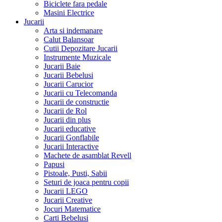
Biciclete fara pedale
Masini Electrice
Jucarii
Arta si indemanare
Calut Balansoar
Cutii Depozitare Jucarii
Instrumente Muzicale
Jucarii Baie
Jucarii Bebelusi
Jucarii Carucior
Jucarii cu Telecomanda
Jucarii de constructie
Jucarii de Rol
Jucarii din plus
Jucarii educative
Jucarii Gonflabile
Jucarii Interactive
Machete de asamblat Revell
Papusi
Pistoale, Pusti, Sabii
Seturi de joaca pentru copii
Jucarii LEGO
Jucarii Creative
Jocuri Matematice
Carti Bebelusi