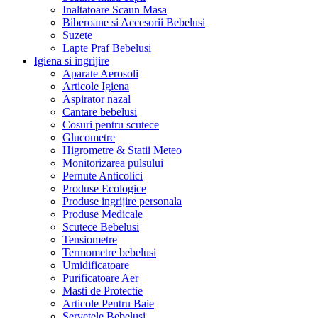
Inaltatoare Scaun Masa
Biberoane si Accesorii Bebelusi
Suzete
Lapte Praf Bebelusi
Igiena si ingrijire
Aparate Aerosoli
Articole Igiena
Aspirator nazal
Cantare bebelusi
Cosuri pentru scutece
Glucometre
Higrometre & Statii Meteo
Monitorizarea pulsului
Pernute Anticolici
Produse Ecologice
Produse ingrijire personala
Produse Medicale
Scutece Bebelusi
Tensiometre
Termometre bebelusi
Umidificatoare
Purificatoare Aer
Masti de Protectie
Articole Pentru Baie
Servetele Bebelusi