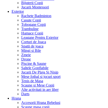
Bijuterii Copii
Jucarii Montessori
Exterior
Rachete Badminton
Casute Copii
Tobogane Copii
Trambuline
Hamace Copii
Leagane Pentru Exterior
Corturi de Joaca
Spatii de joaca
Mingi si Bile
Zmeie
Drone
Piscine & Saune
Saltele Gonflabile
Jucarii De Plaja Si Nisip
Mese fotbal si jocuri sport
Tenis de Masa
Scaune si Mese Copii
Alte activitati in aer liber
Darts
Hrana
Accesorii Hrana Bebelusi
Scaune masa copii