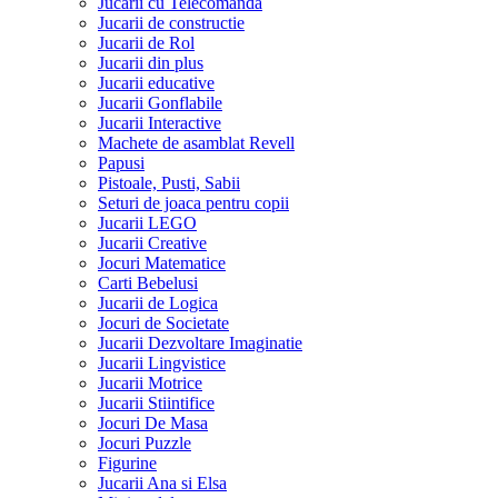
Jucarii cu Telecomanda
Jucarii de constructie
Jucarii de Rol
Jucarii din plus
Jucarii educative
Jucarii Gonflabile
Jucarii Interactive
Machete de asamblat Revell
Papusi
Pistoale, Pusti, Sabii
Seturi de joaca pentru copii
Jucarii LEGO
Jucarii Creative
Jocuri Matematice
Carti Bebelusi
Jucarii de Logica
Jocuri de Societate
Jucarii Dezvoltare Imaginatie
Jucarii Lingvistice
Jucarii Motrice
Jucarii Stiintifice
Jocuri De Masa
Jocuri Puzzle
Figurine
Jucarii Ana si Elsa