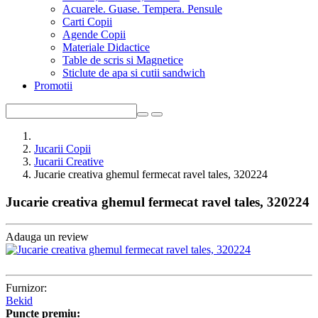
Acuarele. Guase. Tempera. Pensule
Carti Copii
Agende Copii
Materiale Didactice
Table de scris si Magnetice
Sticlute de apa si cutii sandwich
Promotii
Jucarii Copii
Jucarii Creative
Jucarie creativa ghemul fermecat ravel tales, 320224
Jucarie creativa ghemul fermecat ravel tales, 320224
Adauga un review
Furnizor:
Bekid
Puncte premiu: