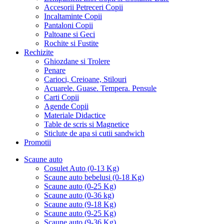
Accesorii Petreceri Copii
Incaltaminte Copii
Pantaloni Copii
Paltoane si Geci
Rochite si Fustite
Rechizite
Ghiozdane si Trolere
Penare
Carioci, Creioane, Stilouri
Acuarele. Guase. Tempera. Pensule
Carti Copii
Agende Copii
Materiale Didactice
Table de scris si Magnetice
Sticlute de apa si cutii sandwich
Promotii
Scaune auto
Cosulet Auto (0-13 Kg)
Scaune auto bebelusi (0-18 Kg)
Scaune auto (0-25 Kg)
Scaune auto (0-36 kg)
Scaune auto (9-18 Kg)
Scaune auto (9-25 Kg)
Scaune auto (9-36 Kg)