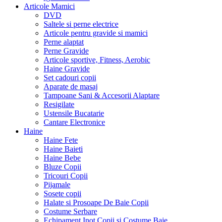
Articole Mamici
DVD
Saltele si perne electrice
Articole pentru gravide si mamici
Perne alaptat
Perne Gravide
Articole sportive, Fitness, Aerobic
Haine Gravide
Set cadouri copii
Aparate de masaj
Tampoane Sani & Accesorii Alaptare
Resigilate
Ustensile Bucatarie
Cantare Electronice
Haine
Haine Fete
Haine Baieti
Haine Bebe
Bluze Copii
Tricouri Copii
Pijamale
Sosete copii
Halate si Prosoape De Baie Copii
Costume Serbare
Echipament Inot Copii si Costume Baie