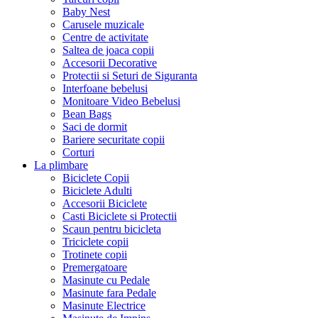
Baby Nest
Carusele muzicale
Centre de activitate
Saltea de joaca copii
Accesorii Decorative
Protectii si Seturi de Siguranta
Interfoane bebelusi
Monitoare Video Bebelusi
Bean Bags
Saci de dormit
Bariere securitate copii
Corturi
La plimbare
Biciclete Copii
Biciclete Adulti
Accesorii Biciclete
Casti Biciclete si Protectii
Scaun pentru bicicleta
Triciclete copii
Trotinete copii
Premergatoare
Masinute cu Pedale
Masinute fara Pedale
Masinute Electrice