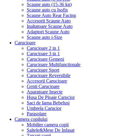
Scaune auto (15-36 kg)
Scaune auto cu Isofix
Scaune Auto Rear Facing
Accesorii Scaune Auto
Inaltatoare Scaune Auto
Adaptori Scaune Auto
Scaune auto i-Size
Carucioare
Carucioare 2 in 1
Carucioare 3 in 1
Carucioare Gemeni
Carucioare Multifunctionale
Carucioare Sport
Carucioare Reversibile
Accesorii Carucioare
Genti Carucioare
Aparatoare Insecte
Husa De Ploaie Carucior
Saci de Iarna Bebelusi
Umbrela Carucior
Parasolare
Camera copilului
Mobilier camera copii
Saltele&Mese De Infasat
Tarcuri copii