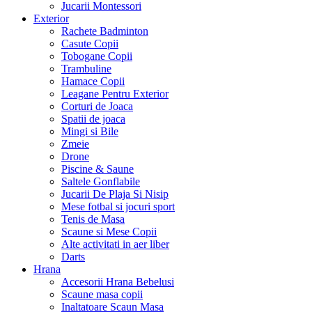
Jucarii Montessori
Exterior
Rachete Badminton
Casute Copii
Tobogane Copii
Trambuline
Hamace Copii
Leagane Pentru Exterior
Corturi de Joaca
Spatii de joaca
Mingi si Bile
Zmeie
Drone
Piscine & Saune
Saltele Gonflabile
Jucarii De Plaja Si Nisip
Mese fotbal si jocuri sport
Tenis de Masa
Scaune si Mese Copii
Alte activitati in aer liber
Darts
Hrana
Accesorii Hrana Bebelusi
Scaune masa copii
Inaltatoare Scaun Masa