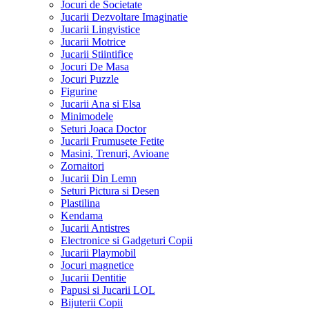
Jocuri de Societate
Jucarii Dezvoltare Imaginatie
Jucarii Lingvistice
Jucarii Motrice
Jucarii Stiintifice
Jocuri De Masa
Jocuri Puzzle
Figurine
Jucarii Ana si Elsa
Minimodele
Seturi Joaca Doctor
Jucarii Frumusete Fetite
Masini, Trenuri, Avioane
Zornaitori
Jucarii Din Lemn
Seturi Pictura si Desen
Plastilina
Kendama
Jucarii Antistres
Electronice si Gadgeturi Copii
Jucarii Playmobil
Jocuri magnetice
Jucarii Dentitie
Papusi si Jucarii LOL
Bijuterii Copii