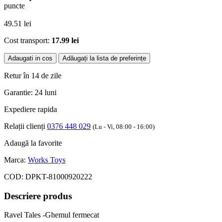
puncte
49.51
lei
Cost transport:
17.99 lei
Adaugati in cos
Adăugați la lista de preferințe
Retur în 14 de zile
Garantie: 24 luni
Expediere rapida
Relații clienți
0376 448 029
(Lu - Vi, 08:00 - 16:00)
Adaugă la favorite
Marca:
Works Toys
COD:
DPKT-81000920222
Descriere produs
Ravel Tales -Ghemul fermecat