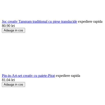
Joc creativ Tangram traditional cu piese translucide
expediere rapida
80.90
lei
Adauga in cos
Pin-in-Art-set creativ cu paiete-Pirat
expediere rapida
81.04
lei
Adauga in cos