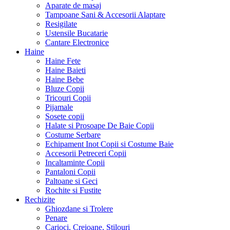
Aparate de masaj
Tampoane Sani & Accesorii Alaptare
Resigilate
Ustensile Bucatarie
Cantare Electronice
Haine
Haine Fete
Haine Baieti
Haine Bebe
Bluze Copii
Tricouri Copii
Pijamale
Sosete copii
Halate si Prosoape De Baie Copii
Costume Serbare
Echipament Inot Copii si Costume Baie
Accesorii Petreceri Copii
Incaltaminte Copii
Pantaloni Copii
Paltoane si Geci
Rochite si Fustite
Rechizite
Ghiozdane si Trolere
Penare
Carioci, Creioane, Stilouri