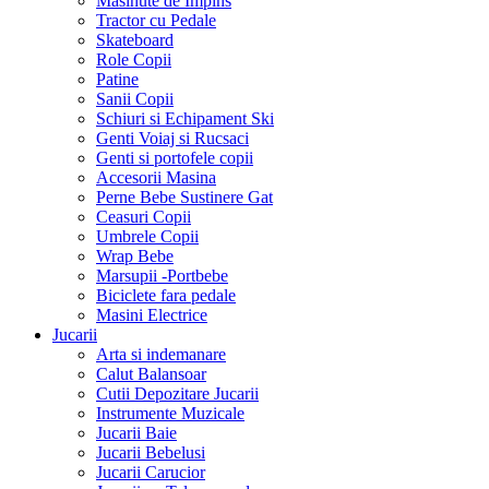
Masinute de Impins
Tractor cu Pedale
Skateboard
Role Copii
Patine
Sanii Copii
Schiuri si Echipament Ski
Genti Voiaj si Rucsaci
Genti si portofele copii
Accesorii Masina
Perne Bebe Sustinere Gat
Ceasuri Copii
Umbrele Copii
Wrap Bebe
Marsupii -Portbebe
Biciclete fara pedale
Masini Electrice
Jucarii
Arta si indemanare
Calut Balansoar
Cutii Depozitare Jucarii
Instrumente Muzicale
Jucarii Baie
Jucarii Bebelusi
Jucarii Carucior