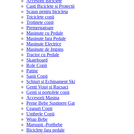
Accesorii Biciclete
Casti Biciclete si Protectii
Scaun pentru bicicleta
Triciclete copii
Trotinete copii
Premergatoare
Masinute cu Pedale
Masinute fara Pedale
Masinute Electrice
Masinute de Impins
Tractor cu Pedale
Skateboard
Role Copii
Patine
Sanii Copii
Schiuri si Echipament Ski
Genti Voiaj si Rucsaci
Genti si portofele copii
Accesorii Masina
Perne Bebe Sustinere Gat
Ceasuri Copii
Umbrele Copii
Wrap Bebe
Marsupii -Portbebe
Biciclete fara pedale