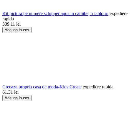
Kit pictura pe numere schipper apus in caraibe, 5 tablouri
expediere
rapida
339.11
lei
Adauga in cos
Creeaza propria casa de moda-Kids Create
expediere rapida
61.31
lei
Adauga in cos