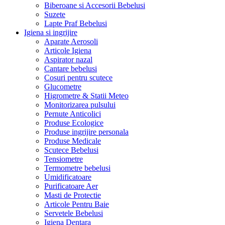
Biberoane si Accesorii Bebelusi
Suzete
Lapte Praf Bebelusi
Igiena si ingrijire
Aparate Aerosoli
Articole Igiena
Aspirator nazal
Cantare bebelusi
Cosuri pentru scutece
Glucometre
Higrometre & Statii Meteo
Monitorizarea pulsului
Pernute Anticolici
Produse Ecologice
Produse ingrijire personala
Produse Medicale
Scutece Bebelusi
Tensiometre
Termometre bebelusi
Umidificatoare
Purificatoare Aer
Masti de Protectie
Articole Pentru Baie
Servetele Bebelusi
Igiena Dentara