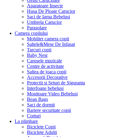
Genti Carucioare
Aparatoare Insecte
Husa De Ploaie Carucior
Saci de Iarna Bebelusi
Umbrela Carucior
Parasolare
Camera copilului
Mobilier camera copii
Saltele&Mese De Infasat
Tarcuri copii
Baby Nest
Carusele muzicale
Centre de activitate
Saltea de joaca copii
Accesorii Decorative
Protectii si Seturi de Siguranta
Interfoane bebelusi
Monitoare Video Bebelusi
Bean Bags
Saci de dormit
Bariere securitate copii
Corturi
La plimbare
Biciclete Copii
Biciclete Adulti