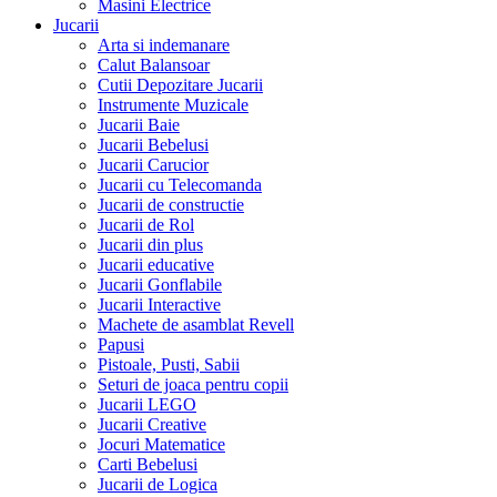
Masini Electrice
Jucarii
Arta si indemanare
Calut Balansoar
Cutii Depozitare Jucarii
Instrumente Muzicale
Jucarii Baie
Jucarii Bebelusi
Jucarii Carucior
Jucarii cu Telecomanda
Jucarii de constructie
Jucarii de Rol
Jucarii din plus
Jucarii educative
Jucarii Gonflabile
Jucarii Interactive
Machete de asamblat Revell
Papusi
Pistoale, Pusti, Sabii
Seturi de joaca pentru copii
Jucarii LEGO
Jucarii Creative
Jocuri Matematice
Carti Bebelusi
Jucarii de Logica