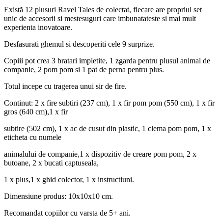
Există 12 plusuri Ravel Tales de colectat, fiecare are propriul set
unic de accesorii si mestesuguri care imbunatateste si mai mult
experienta inovatoare.
Desfasurati ghemul si descoperiti cele 9 surprize.
Copiii pot crea 3 bratari impletite, 1 zgarda pentru plusul animal de
companie, 2 pom pom si 1 pat de perna pentru plus.
Totul incepe cu tragerea unui sir de fire.
Continut: 2 x fire subtiri (237 cm), 1 x fir pom pom (550 cm), 1 x fir
gros (640 cm),1 x fir
subtire (502 cm), 1 x ac de cusut din plastic, 1 clema pom pom, 1 x
eticheta cu numele
animalului de companie,1 x dispozitiv de creare pom pom, 2 x
butoane, 2 x bucati captuseala,
1 x plus,1 x ghid colector, 1 x instructiuni.
Dimensiune produs: 10x10x10 cm.
Recomandat copiilor cu varsta de 5+ ani.