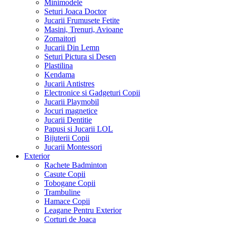
Minimodele
Seturi Joaca Doctor
Jucarii Frumusete Fetite
Masini, Trenuri, Avioane
Zornaitori
Jucarii Din Lemn
Seturi Pictura si Desen
Plastilina
Kendama
Jucarii Antistres
Electronice si Gadgeturi Copii
Jucarii Playmobil
Jocuri magnetice
Jucarii Dentitie
Papusi si Jucarii LOL
Bijuterii Copii
Jucarii Montessori
Exterior
Rachete Badminton
Casute Copii
Tobogane Copii
Trambuline
Hamace Copii
Leagane Pentru Exterior
Corturi de Joaca