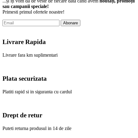
...și îți vom da de veste de fiecare dată când avem
noutăți, promoții
sau campanii speciale!
Primesti primul ofertele noastre!
Abonare
Livrare Rapida
Livrare fara km suplimentari
Plata securizata
Platiti rapid si in siguranta cu cardul
Drept de retur
Puteti returna produsul in 14 de zile