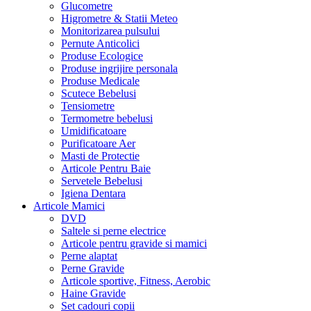
Glucometre
Higrometre & Statii Meteo
Monitorizarea pulsului
Pernute Anticolici
Produse Ecologice
Produse ingrijire personala
Produse Medicale
Scutece Bebelusi
Tensiometre
Termometre bebelusi
Umidificatoare
Purificatoare Aer
Masti de Protectie
Articole Pentru Baie
Servetele Bebelusi
Igiena Dentara
Articole Mamici
DVD
Saltele si perne electrice
Articole pentru gravide si mamici
Perne alaptat
Perne Gravide
Articole sportive, Fitness, Aerobic
Haine Gravide
Set cadouri copii