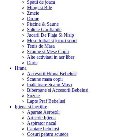
Spatii de joaca
Mingi si Bile
Zmeie
Drone
Piscine & Saune
Saltele Gonflabile
Jucarii De Plaja Si Nisip
Mese fotbal si jocuri sport
Tenis de Masa
Scaune si Mese Copii
Alte activitati in aer liber
Darts
Hrana
Accesorii Hrana Bebelusi
Scaune masa copii
Inaltatoare Scaun Masa
Biberoane si Accesorii Bebelusi
Suzete
Lapte Praf Bebelusi
Igiena si ingrijire
Aparate Aerosoli
Articole Igiena
Aspirator nazal
Cantare bebelusi
Cosuri pentru scutece