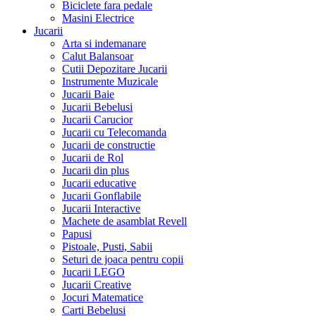
Biciclete fara pedale
Masini Electrice
Jucarii
Arta si indemanare
Calut Balansoar
Cutii Depozitare Jucarii
Instrumente Muzicale
Jucarii Baie
Jucarii Bebelusi
Jucarii Carucior
Jucarii cu Telecomanda
Jucarii de constructie
Jucarii de Rol
Jucarii din plus
Jucarii educative
Jucarii Gonflabile
Jucarii Interactive
Machete de asamblat Revell
Papusi
Pistoale, Pusti, Sabii
Seturi de joaca pentru copii
Jucarii LEGO
Jucarii Creative
Jocuri Matematice
Carti Bebelusi