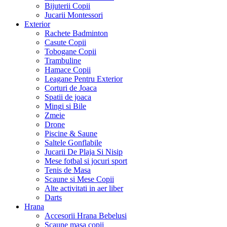
Bijuterii Copii
Jucarii Montessori
Exterior
Rachete Badminton
Casute Copii
Tobogane Copii
Trambuline
Hamace Copii
Leagane Pentru Exterior
Corturi de Joaca
Spatii de joaca
Mingi si Bile
Zmeie
Drone
Piscine & Saune
Saltele Gonflabile
Jucarii De Plaja Si Nisip
Mese fotbal si jocuri sport
Tenis de Masa
Scaune si Mese Copii
Alte activitati in aer liber
Darts
Hrana
Accesorii Hrana Bebelusi
Scaune masa copii