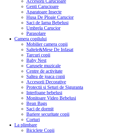
Accesorii Carucioare
Genti Carucioare
Aparatoare Insecte
Husa De Ploaie Carucior
Saci de Iarna Bebelusi
Umbrela Carucior
Parasolare
Camera copilului
Mobilier camera copii
Saltele&Mese De Infasat
Tarcuri copii
Baby Nest
Carusele muzicale
Centre de activitate
Saltea de joaca copii
Accesorii Decorative
Protectii si Seturi de Siguranta
Interfoane bebelusi
Monitoare Video Bebelusi
Bean Bags
Saci de dormit
Bariere securitate copii
Corturi
La plimbare
Biciclete Copii