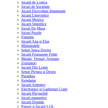
Jucarii de Logica
Jocuri de Societate
Jucarii Dezvoltare Imaginatie
Jucarii Lingvistice
Jucarii Motrice
Jucarii Stiintifice
Jocuri De Masa
Jocuri Puzzle
Figurine
Jucarii Ana si Elsa
Minimodele
Seturi Joaca Doctor
Jucarii Frumusete Fetite
Masini, Trenuri, Avioane
Zornaitori
Jucarii Din Lemn
Seturi Pictura si Desen
Plastilina
Kendama
Jucarii Antistres
Electronice si Gadgeturi Copii
Jucarii Playmobil
Jocuri magnetice
Jucarii Dentitie
Papusi si Jucarii LOL