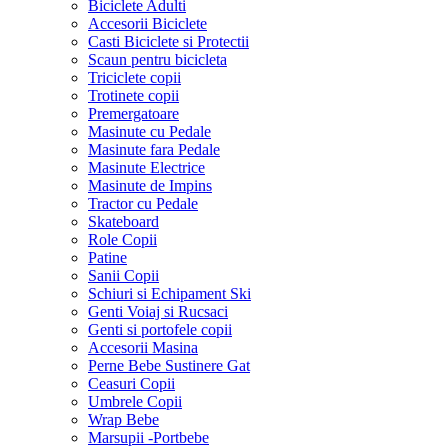
Biciclete Adulti
Accesorii Biciclete
Casti Biciclete si Protectii
Scaun pentru bicicleta
Triciclete copii
Trotinete copii
Premergatoare
Masinute cu Pedale
Masinute fara Pedale
Masinute Electrice
Masinute de Impins
Tractor cu Pedale
Skateboard
Role Copii
Patine
Sanii Copii
Schiuri si Echipament Ski
Genti Voiaj si Rucsaci
Genti si portofele copii
Accesorii Masina
Perne Bebe Sustinere Gat
Ceasuri Copii
Umbrele Copii
Wrap Bebe
Marsupii -Portbebe