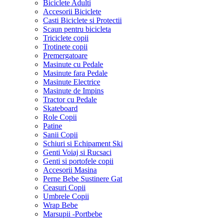
Biciclete Adulti
Accesorii Biciclete
Casti Biciclete si Protectii
Scaun pentru bicicleta
Triciclete copii
Trotinete copii
Premergatoare
Masinute cu Pedale
Masinute fara Pedale
Masinute Electrice
Masinute de Impins
Tractor cu Pedale
Skateboard
Role Copii
Patine
Sanii Copii
Schiuri si Echipament Ski
Genti Voiaj si Rucsaci
Genti si portofele copii
Accesorii Masina
Perne Bebe Sustinere Gat
Ceasuri Copii
Umbrele Copii
Wrap Bebe
Marsupii -Portbebe