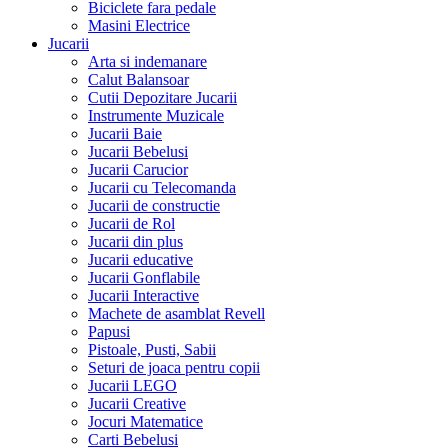
Biciclete fara pedale
Masini Electrice
Jucarii
Arta si indemanare
Calut Balansoar
Cutii Depozitare Jucarii
Instrumente Muzicale
Jucarii Baie
Jucarii Bebelusi
Jucarii Carucior
Jucarii cu Telecomanda
Jucarii de constructie
Jucarii de Rol
Jucarii din plus
Jucarii educative
Jucarii Gonflabile
Jucarii Interactive
Machete de asamblat Revell
Papusi
Pistoale, Pusti, Sabii
Seturi de joaca pentru copii
Jucarii LEGO
Jucarii Creative
Jocuri Matematice
Carti Bebelusi