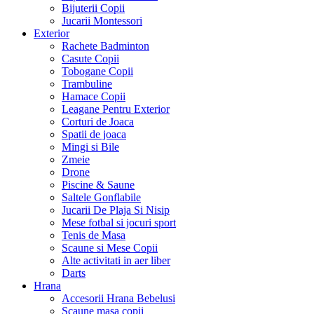
Bijuterii Copii
Jucarii Montessori
Exterior
Rachete Badminton
Casute Copii
Tobogane Copii
Trambuline
Hamace Copii
Leagane Pentru Exterior
Corturi de Joaca
Spatii de joaca
Mingi si Bile
Zmeie
Drone
Piscine & Saune
Saltele Gonflabile
Jucarii De Plaja Si Nisip
Mese fotbal si jocuri sport
Tenis de Masa
Scaune si Mese Copii
Alte activitati in aer liber
Darts
Hrana
Accesorii Hrana Bebelusi
Scaune masa copii