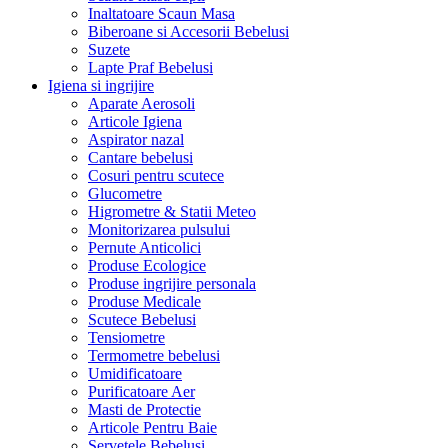
Inaltatoare Scaun Masa
Biberoane si Accesorii Bebelusi
Suzete
Lapte Praf Bebelusi
Igiena si ingrijire
Aparate Aerosoli
Articole Igiena
Aspirator nazal
Cantare bebelusi
Cosuri pentru scutece
Glucometre
Higrometre & Statii Meteo
Monitorizarea pulsului
Pernute Anticolici
Produse Ecologice
Produse ingrijire personala
Produse Medicale
Scutece Bebelusi
Tensiometre
Termometre bebelusi
Umidificatoare
Purificatoare Aer
Masti de Protectie
Articole Pentru Baie
Servetele Bebelusi