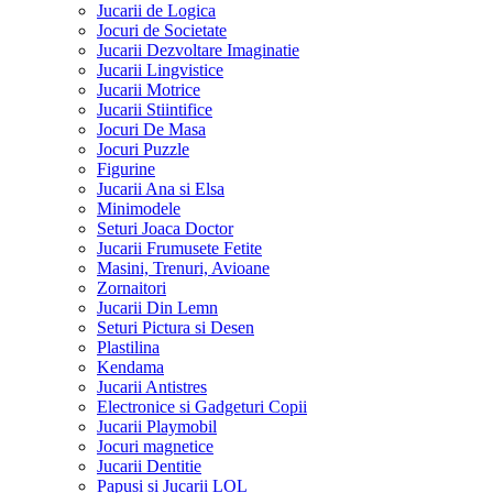
Jucarii de Logica
Jocuri de Societate
Jucarii Dezvoltare Imaginatie
Jucarii Lingvistice
Jucarii Motrice
Jucarii Stiintifice
Jocuri De Masa
Jocuri Puzzle
Figurine
Jucarii Ana si Elsa
Minimodele
Seturi Joaca Doctor
Jucarii Frumusete Fetite
Masini, Trenuri, Avioane
Zornaitori
Jucarii Din Lemn
Seturi Pictura si Desen
Plastilina
Kendama
Jucarii Antistres
Electronice si Gadgeturi Copii
Jucarii Playmobil
Jocuri magnetice
Jucarii Dentitie
Papusi si Jucarii LOL