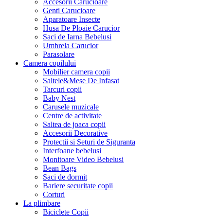
Accesorii Carucioare
Genti Carucioare
Aparatoare Insecte
Husa De Ploaie Carucior
Saci de Iarna Bebelusi
Umbrela Carucior
Parasolare
Camera copilului
Mobilier camera copii
Saltele&Mese De Infasat
Tarcuri copii
Baby Nest
Carusele muzicale
Centre de activitate
Saltea de joaca copii
Accesorii Decorative
Protectii si Seturi de Siguranta
Interfoane bebelusi
Monitoare Video Bebelusi
Bean Bags
Saci de dormit
Bariere securitate copii
Corturi
La plimbare
Biciclete Copii