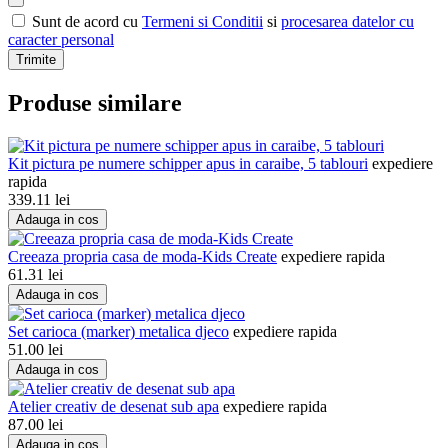
Sunt de acord cu
Termeni si Conditii
si
procesarea datelor cu
caracter personal
Trimite
Produse similare
Kit pictura pe numere schipper apus in caraibe, 5 tablouri
expediere
rapida
339.11
lei
Adauga in cos
Creeaza propria casa de moda-Kids Create
expediere rapida
61.31
lei
Adauga in cos
Set carioca (marker) metalica djeco
expediere rapida
51.00
lei
Adauga in cos
Atelier creativ de desenat sub apa
expediere rapida
87.00
lei
Adauga in cos