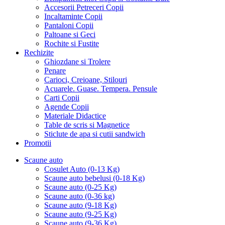
Accesorii Petreceri Copii
Incaltaminte Copii
Pantaloni Copii
Paltoane si Geci
Rochite si Fustite
Rechizite
Ghiozdane si Trolere
Penare
Carioci, Creioane, Stilouri
Acuarele. Guase. Tempera. Pensule
Carti Copii
Agende Copii
Materiale Didactice
Table de scris si Magnetice
Sticlute de apa si cutii sandwich
Promotii
Scaune auto
Cosulet Auto (0-13 Kg)
Scaune auto bebelusi (0-18 Kg)
Scaune auto (0-25 Kg)
Scaune auto (0-36 kg)
Scaune auto (9-18 Kg)
Scaune auto (9-25 Kg)
Scaune auto (9-36 Kg)