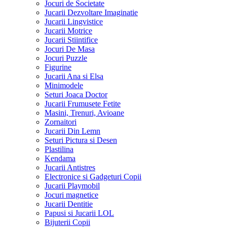
Jocuri de Societate
Jucarii Dezvoltare Imaginatie
Jucarii Lingvistice
Jucarii Motrice
Jucarii Stiintifice
Jocuri De Masa
Jocuri Puzzle
Figurine
Jucarii Ana si Elsa
Minimodele
Seturi Joaca Doctor
Jucarii Frumusete Fetite
Masini, Trenuri, Avioane
Zornaitori
Jucarii Din Lemn
Seturi Pictura si Desen
Plastilina
Kendama
Jucarii Antistres
Electronice si Gadgeturi Copii
Jucarii Playmobil
Jocuri magnetice
Jucarii Dentitie
Papusi si Jucarii LOL
Bijuterii Copii