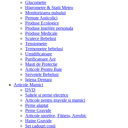
Glucometre
Higrometre & Statii Meteo
Monitorizarea pulsului
Pernute Anticolici
Produse Ecologice
Produse ingrijire personala
Produse Medicale
Scutece Bebelusi
Tensiometre
Termometre bebelusi
Umidificatoare
Purificatoare Aer
Masti de Protectie
Articole Pentru Baie
Servetele Bebelusi
Igiena Dentara
Articole Mamici
DVD
Saltele si perne electrice
Articole pentru gravide si mamici
Perne alaptat
Perne Gravide
Articole sportive, Fitness, Aerobic
Haine Gravide
Set cadouri copii