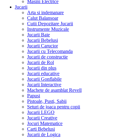
Masini Electrice
Jucarii
Arta si indemanare
Calut Balansoar
Cutii Depozitare Jucarii
Instrumente Muzicale
Jucarii Baie
Jucarii Bebelusi
Jucarii Carucior
Jucarii cu Telecomanda
Jucarii de constructie
Jucarii de Rol
Jucarii din plus
Jucarii educative
Jucarii Gonflabile
Jucarii Interactive
Machete de asamblat Revell
Papusi
Pistoale, Pusti, Sabii
Seturi de joaca pentru copii
Jucarii LEGO
Jucarii Creative
Jocuri Matematice
Carti Bebelusi
Jucarii de Logica