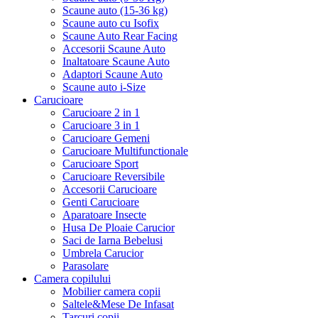
Scaune auto (15-36 kg)
Scaune auto cu Isofix
Scaune Auto Rear Facing
Accesorii Scaune Auto
Inaltatoare Scaune Auto
Adaptori Scaune Auto
Scaune auto i-Size
Carucioare
Carucioare 2 in 1
Carucioare 3 in 1
Carucioare Gemeni
Carucioare Multifunctionale
Carucioare Sport
Carucioare Reversibile
Accesorii Carucioare
Genti Carucioare
Aparatoare Insecte
Husa De Ploaie Carucior
Saci de Iarna Bebelusi
Umbrela Carucior
Parasolare
Camera copilului
Mobilier camera copii
Saltele&Mese De Infasat
Tarcuri copii