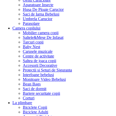
Genti Carucioare
Aparatoare Insecte
Husa De Ploaie Carucior
Saci de Iarna Bebelusi
Umbrela Carucior
Parasolare
Camera copilului
Mobilier camera copii
Saltele&Mese De Infasat
Tarcuri copii
Baby Nest
Carusele muzicale
Centre de activitate
Saltea de joaca copii
Accesorii Decorative
Protectii si Seturi de Siguranta
Interfoane bebelusi
Monitoare Video Bebelusi
Bean Bags
Saci de dormit
Bariere securitate copii
Corturi
La plimbare
Biciclete Copii
Biciclete Adulti