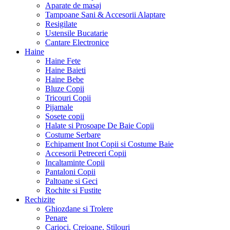
Aparate de masaj
Tampoane Sani & Accesorii Alaptare
Resigilate
Ustensile Bucatarie
Cantare Electronice
Haine
Haine Fete
Haine Baieti
Haine Bebe
Bluze Copii
Tricouri Copii
Pijamale
Sosete copii
Halate si Prosoape De Baie Copii
Costume Serbare
Echipament Inot Copii si Costume Baie
Accesorii Petreceri Copii
Incaltaminte Copii
Pantaloni Copii
Paltoane si Geci
Rochite si Fustite
Rechizite
Ghiozdane si Trolere
Penare
Carioci, Creioane, Stilouri