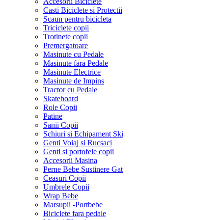
Accesorii Biciclete
Casti Biciclete si Protectii
Scaun pentru bicicleta
Triciclete copii
Trotinete copii
Premergatoare
Masinute cu Pedale
Masinute fara Pedale
Masinute Electrice
Masinute de Impins
Tractor cu Pedale
Skateboard
Role Copii
Patine
Sanii Copii
Schiuri si Echipament Ski
Genti Voiaj si Rucsaci
Genti si portofele copii
Accesorii Masina
Perne Bebe Sustinere Gat
Ceasuri Copii
Umbrele Copii
Wrap Bebe
Marsupii -Portbebe
Biciclete fara pedale