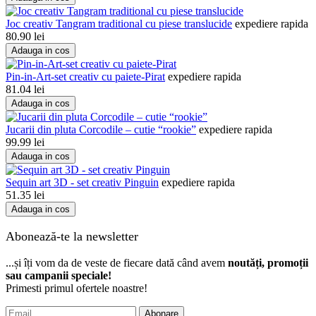
Joc creativ Tangram traditional cu piese translucide
expediere rapida
80.90
lei
Adauga in cos
Pin-in-Art-set creativ cu paiete-Pirat
expediere rapida
81.04
lei
Adauga in cos
Jucarii din pluta Corcodile – cutie “rookie”
expediere rapida
99.99
lei
Adauga in cos
Sequin art 3D - set creativ Pinguin
expediere rapida
51.35
lei
Adauga in cos
Abonează-te la newsletter
...și îți vom da de veste de fiecare dată când avem
noutăți, promoții
sau campanii speciale!
Primesti primul ofertele noastre!
Abonare