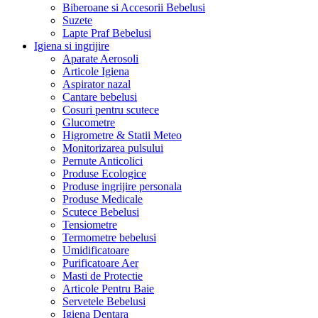
Biberoane si Accesorii Bebelusi
Suzete
Lapte Praf Bebelusi
Igiena si ingrijire
Aparate Aerosoli
Articole Igiena
Aspirator nazal
Cantare bebelusi
Cosuri pentru scutece
Glucometre
Higrometre & Statii Meteo
Monitorizarea pulsului
Pernute Anticolici
Produse Ecologice
Produse ingrijire personala
Produse Medicale
Scutece Bebelusi
Tensiometre
Termometre bebelusi
Umidificatoare
Purificatoare Aer
Masti de Protectie
Articole Pentru Baie
Servetele Bebelusi
Igiena Dentara