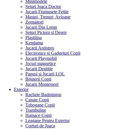
Minimodele
Seturi Joaca Doctor
Jucarii Frumusete Fetite
Masini, Trenuri, Avioane
Zornaitori
Jucarii Din Lemn
Seturi Pictura si Desen
Plastilina
Kendama
Jucarii Antistres
Electronice si Gadgeturi Copii
Jucarii Playmobil
Jocuri magnetice
Jucarii Dentitie
Papusi si Jucarii LOL
Bijuterii Copii
Jucarii Montessori
Exterior
Rachete Badminton
Casute Copii
Tobogane Copii
Trambuline
Hamace Copii
Leagane Pentru Exterior
Corturi de Joaca