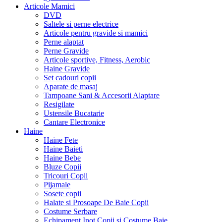
Articole Mamici
DVD
Saltele si perne electrice
Articole pentru gravide si mamici
Perne alaptat
Perne Gravide
Articole sportive, Fitness, Aerobic
Haine Gravide
Set cadouri copii
Aparate de masaj
Tampoane Sani & Accesorii Alaptare
Resigilate
Ustensile Bucatarie
Cantare Electronice
Haine
Haine Fete
Haine Baieti
Haine Bebe
Bluze Copii
Tricouri Copii
Pijamale
Sosete copii
Halate si Prosoape De Baie Copii
Costume Serbare
Echipament Inot Copii si Costume Baie