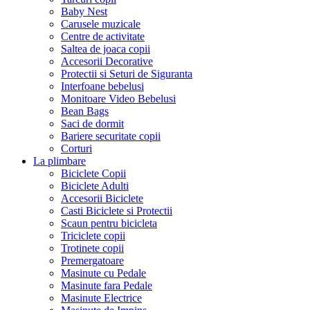
Baby Nest
Carusele muzicale
Centre de activitate
Saltea de joaca copii
Accesorii Decorative
Protectii si Seturi de Siguranta
Interfoane bebelusi
Monitoare Video Bebelusi
Bean Bags
Saci de dormit
Bariere securitate copii
Corturi
La plimbare
Biciclete Copii
Biciclete Adulti
Accesorii Biciclete
Casti Biciclete si Protectii
Scaun pentru bicicleta
Triciclete copii
Trotinete copii
Premergatoare
Masinute cu Pedale
Masinute fara Pedale
Masinute Electrice