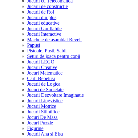
Jucarii cu Telecomanda
Jucarii de constructie
Jucarii de Rol
Jucarii din plus
Jucarii educative
Jucarii Gonflabile
Jucarii Interactive
Machete de asamblat Revell
Papusi
Pistoale, Pusti, Sabii
Seturi de joaca pentru copii
Jucarii LEGO
Jucarii Creative
Jocuri Matematice
Carti Bebelusi
Jucarii de Logica
Jocuri de Societate
Jucarii Dezvoltare Imaginatie
Jucarii Lingvistice
Jucarii Motrice
Jucarii Stiintifice
Jocuri De Masa
Jocuri Puzzle
Figurine
Jucarii Ana si Elsa