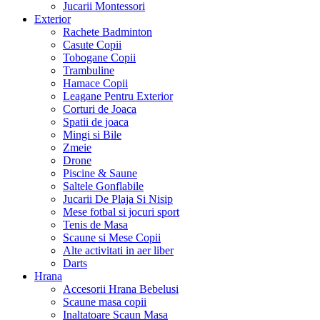
Jucarii Montessori
Exterior
Rachete Badminton
Casute Copii
Tobogane Copii
Trambuline
Hamace Copii
Leagane Pentru Exterior
Corturi de Joaca
Spatii de joaca
Mingi si Bile
Zmeie
Drone
Piscine & Saune
Saltele Gonflabile
Jucarii De Plaja Si Nisip
Mese fotbal si jocuri sport
Tenis de Masa
Scaune si Mese Copii
Alte activitati in aer liber
Darts
Hrana
Accesorii Hrana Bebelusi
Scaune masa copii
Inaltatoare Scaun Masa