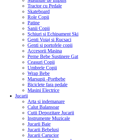
Masinute de Impins
Tractor cu Pedale
Skateboard
Role Copii
Patine
Sanii Copii
Schiuri si Echipament Ski
Genti Voiaj si Rucsaci
Genti si portofele copii
Accesorii Masina
Perne Bebe Sustinere Gat
Ceasuri Copii
Umbrele Copii
Wrap Bebe
Marsupii -Portbebe
Biciclete fara pedale
Masini Electrice
Jucarii
Arta si indemanare
Calut Balansoar
Cutii Depozitare Jucarii
Instrumente Muzicale
Jucarii Baie
Jucarii Bebelusi
Jucarii Carucior