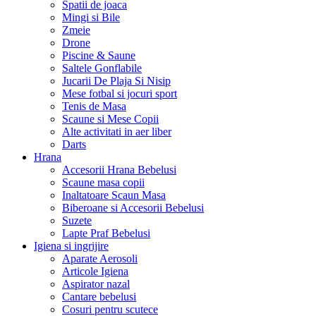
Spatii de joaca
Mingi si Bile
Zmeie
Drone
Piscine & Saune
Saltele Gonflabile
Jucarii De Plaja Si Nisip
Mese fotbal si jocuri sport
Tenis de Masa
Scaune si Mese Copii
Alte activitati in aer liber
Darts
Hrana
Accesorii Hrana Bebelusi
Scaune masa copii
Inaltatoare Scaun Masa
Biberoane si Accesorii Bebelusi
Suzete
Lapte Praf Bebelusi
Igiena si ingrijire
Aparate Aerosoli
Articole Igiena
Aspirator nazal
Cantare bebelusi
Cosuri pentru scutece