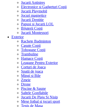
Jucarii Antistres
Electronice si Gadgeturi Copii
Jucarii Playmobil
Jocuri magnetice
Jucarii Dentitie
Papusi si Jucarii LOL
Bijuterii Copii
Jucarii Montessori
Exterior
Rachete Badminton
Casute Copii
Tobogane Copii
Trambuline
Hamace Copii
Leagane Pentru Exterior
Corturi de Joaca
Spatii de joaca
Mingi si Bile
Zmeie
Drone
Piscine & Saune
Saltele Gonflabile
Jucarii De Plaja Si Nisip
Mese fotbal si jocuri sport
Tenis de Masa