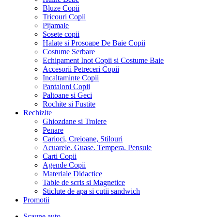
Bluze Copii
Tricouri Copii
Pijamale
Sosete copii
Halate si Prosoape De Baie Copii
Costume Serbare
Echipament Inot Copii si Costume Baie
Accesorii Petreceri Copii
Incaltaminte Copii
Pantaloni Copii
Paltoane si Geci
Rochite si Fustite
Rechizite
Ghiozdane si Trolere
Penare
Carioci, Creioane, Stilouri
Acuarele. Guase. Tempera. Pensule
Carti Copii
Agende Copii
Materiale Didactice
Table de scris si Magnetice
Sticlute de apa si cutii sandwich
Promotii
Scaune auto