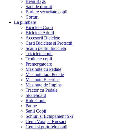
Bean Bags
Saci de dormit
Bariere securitate copii
Corturi
La plimbare
Biciclete Copii
Biciclete Adulti
Accesorii Biciclete
Casti Biciclete si Protectii
Scaun pentru bicicleta
Triciclete copii
Trotinete copii
Premergatoare
Masinute cu Pedale
Masinute fara Pedale
Masinute Electrice
Masinute de Impins
Tractor cu Pedale
Skateboard
Role Copii
Patine
Sanii Copii
Schiuri si Echipament Ski
Genti Voiaj si Rucsaci
Genti si portofele copii