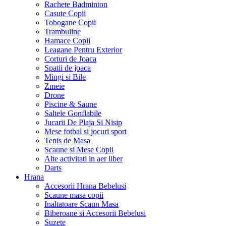
Rachete Badminton
Casute Copii
Tobogane Copii
Trambuline
Hamace Copii
Leagane Pentru Exterior
Corturi de Joaca
Spatii de joaca
Mingi si Bile
Zmeie
Drone
Piscine & Saune
Saltele Gonflabile
Jucarii De Plaja Si Nisip
Mese fotbal si jocuri sport
Tenis de Masa
Scaune si Mese Copii
Alte activitati in aer liber
Darts
Hrana
Accesorii Hrana Bebelusi
Scaune masa copii
Inaltatoare Scaun Masa
Biberoane si Accesorii Bebelusi
Suzete