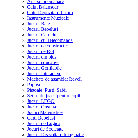
Arta si indemanare
Calut Balansoar
Cutii Depozitare Jucarii
Instrumente Muzicale
Jucarii Baie
Jucarii Bebelusi
Jucarii Carucior
Jucarii cu Telecomanda
Jucarii de constructie
Jucarii de Rol
Jucarii din plus
Jucarii educative
Jucarii Gonflabile
Jucarii Interactive
Machete de asamblat Revell
Papusi
Pistoale, Pusti, Sabii
Seturi de joaca pentru copii
Jucarii LEGO
Jucarii Creative
Jocuri Matematice
Carti Bebelusi
Jucarii de Logica
Jocuri de Societate
Jucarii Dezvoltare Imaginatie