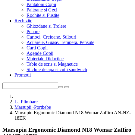
Pantaloni Copii
Paltoane si Geci
Rochite si Fustite
Rechizite
Ghiozdane si Trolere
Penare
Carioci, Creioane, Stilouri
Acuarele. Guase. Tempera. Pensule
Carti Copii
Agende Copii
Materiale Didactice
Table de scris si Magnetice
Sticlute de apa si cutii sandwich
Promotii
La Plimbare
Marsupii -Portbebe
Marsupiu Ergonomic Diamond N18 Womar Zaffiro AN-NZ-
18EK
Marsupiu Ergonomic Diamond N18 Womar Zaffiro