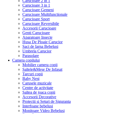
Carucioare 2 in 1
Carucioare 3 in 1
Carucioare Gemeni
Carucioare Multifunctionale
Carucioare Sport
Carucioare Reversibile
Accesorii Carucioare
Genti Carucioare
Aparatoare Insecte
Husa De Ploaie Carucior
Saci de Iarna Bebelusi
Umbrela Carucior
Parasolare
Camera copilului
Mobilier camera copii
Saltele&Mese De Infasat
Tarcuri copii
Baby Nest
Carusele muzicale
Centre de activitate
Saltea de joaca copii
Accesorii Decorative
Protectii si Seturi de Siguranta
Interfoane bebelusi
Monitoare Video Bebelusi