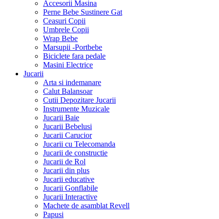
Accesorii Masina
Perne Bebe Sustinere Gat
Ceasuri Copii
Umbrele Copii
Wrap Bebe
Marsupii -Portbebe
Biciclete fara pedale
Masini Electrice
Jucarii
Arta si indemanare
Calut Balansoar
Cutii Depozitare Jucarii
Instrumente Muzicale
Jucarii Baie
Jucarii Bebelusi
Jucarii Carucior
Jucarii cu Telecomanda
Jucarii de constructie
Jucarii de Rol
Jucarii din plus
Jucarii educative
Jucarii Gonflabile
Jucarii Interactive
Machete de asamblat Revell
Papusi