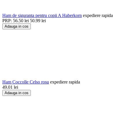
Ham de siguranta pentru copii A Haberkorn
expediere rapida
PRP:
56.50
lei
50.99
lei
Adauga in cos
Ham Coccolle Celso rosu
expediere rapida
49.01
lei
Adauga in cos