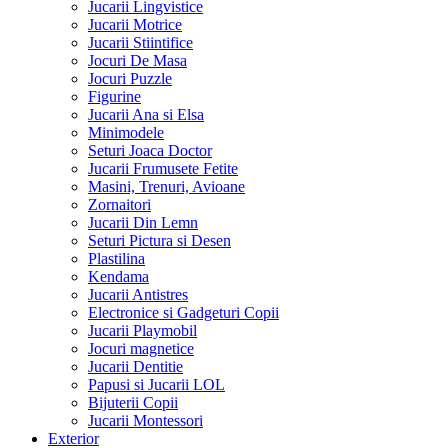
Jucarii Lingvistice
Jucarii Motrice
Jucarii Stiintifice
Jocuri De Masa
Jocuri Puzzle
Figurine
Jucarii Ana si Elsa
Minimodele
Seturi Joaca Doctor
Jucarii Frumusete Fetite
Masini, Trenuri, Avioane
Zornaitori
Jucarii Din Lemn
Seturi Pictura si Desen
Plastilina
Kendama
Jucarii Antistres
Electronice si Gadgeturi Copii
Jucarii Playmobil
Jocuri magnetice
Jucarii Dentitie
Papusi si Jucarii LOL
Bijuterii Copii
Jucarii Montessori
Exterior