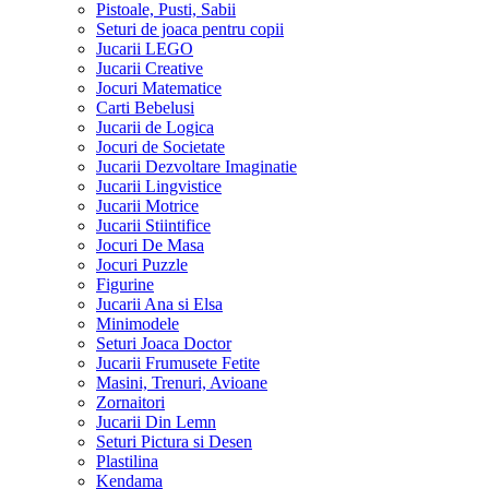
Pistoale, Pusti, Sabii
Seturi de joaca pentru copii
Jucarii LEGO
Jucarii Creative
Jocuri Matematice
Carti Bebelusi
Jucarii de Logica
Jocuri de Societate
Jucarii Dezvoltare Imaginatie
Jucarii Lingvistice
Jucarii Motrice
Jucarii Stiintifice
Jocuri De Masa
Jocuri Puzzle
Figurine
Jucarii Ana si Elsa
Minimodele
Seturi Joaca Doctor
Jucarii Frumusete Fetite
Masini, Trenuri, Avioane
Zornaitori
Jucarii Din Lemn
Seturi Pictura si Desen
Plastilina
Kendama