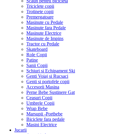
Scaun pentru bicicleta
Triciclete copii
Trotinete copii
Premergatoare
Masinute cu Pedale
Masinute fara Pedale
Masinute Electrice
Masinute de Impins
Tractor cu Pedale
Skateboard
Role Copii
Patine
Sanii Copii
Schiuri si Echipament Ski
Genti Voiaj si Rucsaci
Genti si portofele copii
Accesorii Masina
Perne Bebe Sustinere Gat
Ceasuri Copii
Umbrele Copii
Wrap Bebe
Marsupii -Portbebe
Biciclete fara pedale
Masini Electrice
Jucarii