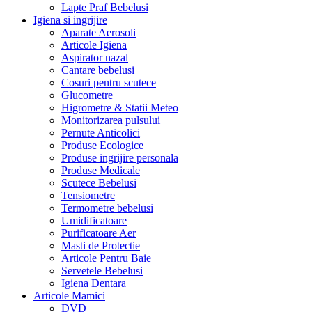
Lapte Praf Bebelusi
Igiena si ingrijire
Aparate Aerosoli
Articole Igiena
Aspirator nazal
Cantare bebelusi
Cosuri pentru scutece
Glucometre
Higrometre & Statii Meteo
Monitorizarea pulsului
Pernute Anticolici
Produse Ecologice
Produse ingrijire personala
Produse Medicale
Scutece Bebelusi
Tensiometre
Termometre bebelusi
Umidificatoare
Purificatoare Aer
Masti de Protectie
Articole Pentru Baie
Servetele Bebelusi
Igiena Dentara
Articole Mamici
DVD