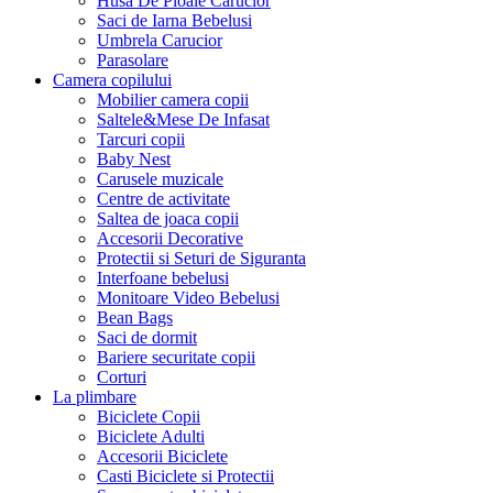
Husa De Ploaie Carucior
Saci de Iarna Bebelusi
Umbrela Carucior
Parasolare
Camera copilului
Mobilier camera copii
Saltele&Mese De Infasat
Tarcuri copii
Baby Nest
Carusele muzicale
Centre de activitate
Saltea de joaca copii
Accesorii Decorative
Protectii si Seturi de Siguranta
Interfoane bebelusi
Monitoare Video Bebelusi
Bean Bags
Saci de dormit
Bariere securitate copii
Corturi
La plimbare
Biciclete Copii
Biciclete Adulti
Accesorii Biciclete
Casti Biciclete si Protectii