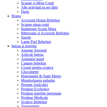
Scaune si Mese Copii
Alte activitati in aer liber
Darts
Hrana
Accesorii Hrana Bebelusi
Scaune masa copii
Inaltatoare Scaun Masa
Biberoane si Accesorii Bebelusi
Suzete
Lapte Praf Bebelusi
Igiena si ingrijire
Aparate Aerosoli
Articole Igiena
Aspirator nazal
Cantare bebelusi
Cosuri pentru scutece
Glucometre
Higrometre & Statii Meteo
Monitorizarea pulsului
Pernute Anticolici
Produse Ecologice
Produse ingrijire personala
Produse Medicale
Scutece Bebelusi
Tensiometre