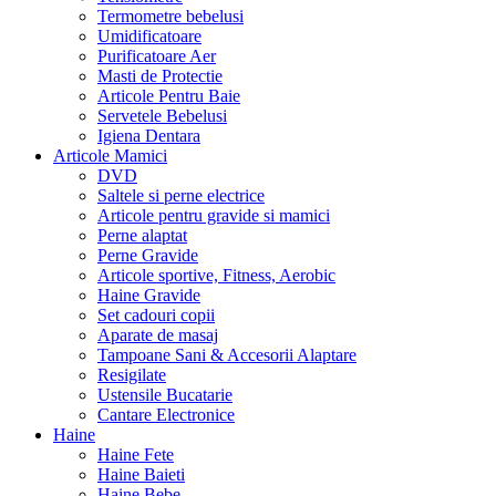
Termometre bebelusi
Umidificatoare
Purificatoare Aer
Masti de Protectie
Articole Pentru Baie
Servetele Bebelusi
Igiena Dentara
Articole Mamici
DVD
Saltele si perne electrice
Articole pentru gravide si mamici
Perne alaptat
Perne Gravide
Articole sportive, Fitness, Aerobic
Haine Gravide
Set cadouri copii
Aparate de masaj
Tampoane Sani & Accesorii Alaptare
Resigilate
Ustensile Bucatarie
Cantare Electronice
Haine
Haine Fete
Haine Baieti
Haine Bebe