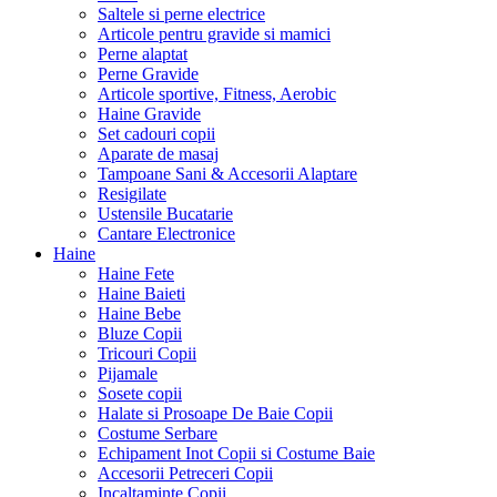
Saltele si perne electrice
Articole pentru gravide si mamici
Perne alaptat
Perne Gravide
Articole sportive, Fitness, Aerobic
Haine Gravide
Set cadouri copii
Aparate de masaj
Tampoane Sani & Accesorii Alaptare
Resigilate
Ustensile Bucatarie
Cantare Electronice
Haine
Haine Fete
Haine Baieti
Haine Bebe
Bluze Copii
Tricouri Copii
Pijamale
Sosete copii
Halate si Prosoape De Baie Copii
Costume Serbare
Echipament Inot Copii si Costume Baie
Accesorii Petreceri Copii
Incaltaminte Copii