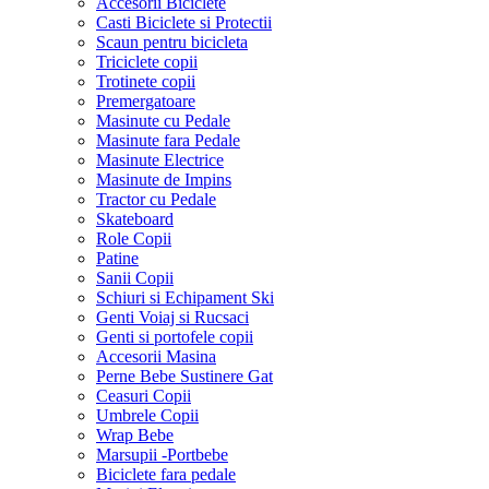
Accesorii Biciclete
Casti Biciclete si Protectii
Scaun pentru bicicleta
Triciclete copii
Trotinete copii
Premergatoare
Masinute cu Pedale
Masinute fara Pedale
Masinute Electrice
Masinute de Impins
Tractor cu Pedale
Skateboard
Role Copii
Patine
Sanii Copii
Schiuri si Echipament Ski
Genti Voiaj si Rucsaci
Genti si portofele copii
Accesorii Masina
Perne Bebe Sustinere Gat
Ceasuri Copii
Umbrele Copii
Wrap Bebe
Marsupii -Portbebe
Biciclete fara pedale