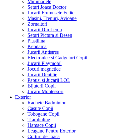
Minimodele
Seturi Joaca Doctor
Jucarii Frumusete Fetite
Masini, Trenuri, Avioane
Zornaitori
Jucarii Din Lemn
Seturi Pictura si Desen
Plastilina
Kendama
Jucarii Antistres
Electronice si Gadgeturi Copii
Jucarii Playmobil
Jocuri magnetice
Jucarii Dentitie
Papusi si Jucarii LOL
Bijuterii Copii
Jucarii Montessori
Exterior
Rachete Badminton
Casute Copii
Tobogane Copii
Trambuline
Hamace Copii
Leagane Pentru Exterior
Corturi de Joaca