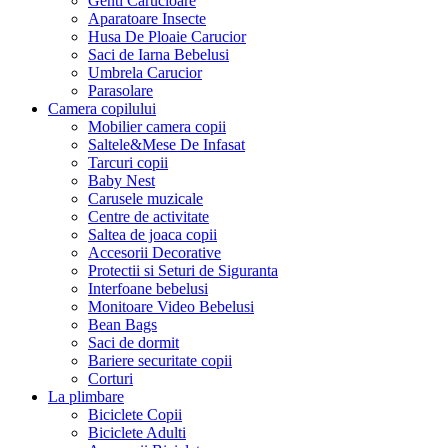
Genti Carucioare
Aparatoare Insecte
Husa De Ploaie Carucior
Saci de Iarna Bebelusi
Umbrela Carucior
Parasolare
Camera copilului
Mobilier camera copii
Saltele&Mese De Infasat
Tarcuri copii
Baby Nest
Carusele muzicale
Centre de activitate
Saltea de joaca copii
Accesorii Decorative
Protectii si Seturi de Siguranta
Interfoane bebelusi
Monitoare Video Bebelusi
Bean Bags
Saci de dormit
Bariere securitate copii
Corturi
La plimbare
Biciclete Copii
Biciclete Adulti