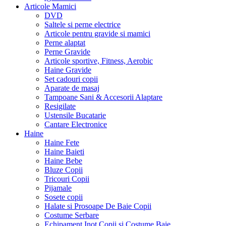
Articole Mamici
DVD
Saltele si perne electrice
Articole pentru gravide si mamici
Perne alaptat
Perne Gravide
Articole sportive, Fitness, Aerobic
Haine Gravide
Set cadouri copii
Aparate de masaj
Tampoane Sani & Accesorii Alaptare
Resigilate
Ustensile Bucatarie
Cantare Electronice
Haine
Haine Fete
Haine Baieti
Haine Bebe
Bluze Copii
Tricouri Copii
Pijamale
Sosete copii
Halate si Prosoape De Baie Copii
Costume Serbare
Echipament Inot Copii si Costume Baie