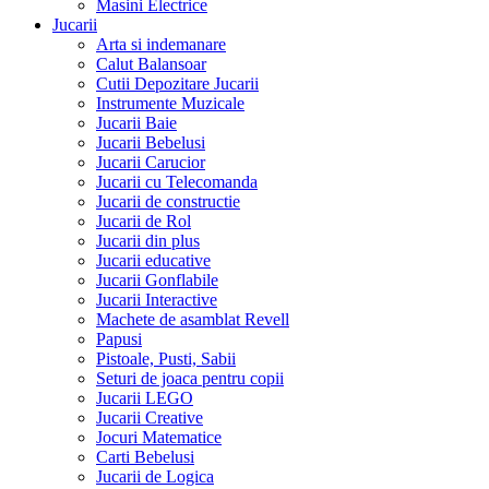
Masini Electrice
Jucarii
Arta si indemanare
Calut Balansoar
Cutii Depozitare Jucarii
Instrumente Muzicale
Jucarii Baie
Jucarii Bebelusi
Jucarii Carucior
Jucarii cu Telecomanda
Jucarii de constructie
Jucarii de Rol
Jucarii din plus
Jucarii educative
Jucarii Gonflabile
Jucarii Interactive
Machete de asamblat Revell
Papusi
Pistoale, Pusti, Sabii
Seturi de joaca pentru copii
Jucarii LEGO
Jucarii Creative
Jocuri Matematice
Carti Bebelusi
Jucarii de Logica