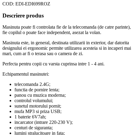
COD:
EDI-EDI699ROZ
Descriere produs
Masinuta poate fi controlata fie de la telecomanda (de catre parinte),
fie copilul o poate face independent, asezat la volan.
Masinuta este, in general, destinata utilizarii in exterior, dar datorita
designului ei ergonomic permite utilizarea acesteia si in incaperi mai
mari, cum ar fi o terasa sau o camera de zi.
Perfecta pentru copii cu varsta cuprinsa intre 1 - 4 ani.
Echipamentul masinutei:
telecomanda 2.4G;
functia de pornire lenta;
panou cu muzica moderna;
controlul volumului;
sunetul motorului pornit;
mufa MP3 si priza USB;
1 baterie 6V7ah;
incarcator (intrare 220-230 V);
centuri de siguranta;
lumini stralucitoare in fata;