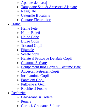
Aparate de masaj
Tampoane Sani & Accesorii Alaptare
Resigilate
Ustensile Bucatarie
Cantare Electronice
Haine
Haine Fete
Haine Baieti
Haine Bebe
Bluze Copii
Tricouri Copii
Pijamale
Sosete copii
Halate si Prosoape De Baie Copii
Costume Serbare
Echipament Inot Copii si Costume Baie
Accesorii Petreceri Copii
Incaltaminte Copii
Pantaloni Copii
Paltoane si Geci
Rochite si Fustite
Rechizite
Ghiozdane si Trolere
Penare
Carioci, Creioane, Stilouri