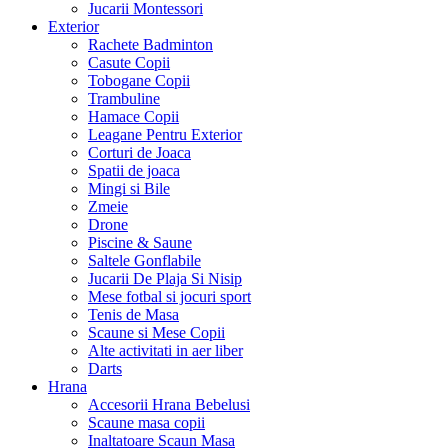
Jucarii Montessori
Exterior
Rachete Badminton
Casute Copii
Tobogane Copii
Trambuline
Hamace Copii
Leagane Pentru Exterior
Corturi de Joaca
Spatii de joaca
Mingi si Bile
Zmeie
Drone
Piscine & Saune
Saltele Gonflabile
Jucarii De Plaja Si Nisip
Mese fotbal si jocuri sport
Tenis de Masa
Scaune si Mese Copii
Alte activitati in aer liber
Darts
Hrana
Accesorii Hrana Bebelusi
Scaune masa copii
Inaltatoare Scaun Masa