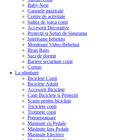
Baby Nest
Carusele muzicale
Centre de activitate
Saltea de joaca copii
Accesorii Decorative
Protectii si Seturi de Siguranta
Interfoane bebelusi
Monitoare Video Bebelusi
Bean Bags
Saci de dormit
Bariere securitate copii
Corturi
La plimbare
Biciclete Copii
Biciclete Adulti
Accesorii Biciclete
Casti Biciclete si Protectii
Scaun pentru bicicleta
Triciclete copii
Trotinete copii
Premergatoare
Masinute cu Pedale
Masinute fara Pedale
Masinute Electrice