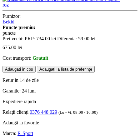
Furnizor:
Bekid
Puncte premiu:
puncte
Pret vechi:
PRP:
734.00
lei
Diferenta:
59.00
lei
675.00
lei
Cost transport:
Gratuit
Adaugati in cos
Adăugați la lista de preferințe
Retur în 14 de zile
Garantie: 24 luni
Expediere rapida
Relații clienți
0376 448 029
(Lu - Vi, 08:00 - 16:00)
Adaugă la favorite
Marca:
R-Sport