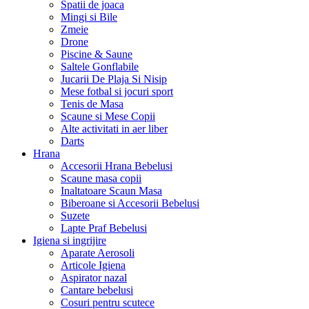
Spatii de joaca
Mingi si Bile
Zmeie
Drone
Piscine & Saune
Saltele Gonflabile
Jucarii De Plaja Si Nisip
Mese fotbal si jocuri sport
Tenis de Masa
Scaune si Mese Copii
Alte activitati in aer liber
Darts
Hrana
Accesorii Hrana Bebelusi
Scaune masa copii
Inaltatoare Scaun Masa
Biberoane si Accesorii Bebelusi
Suzete
Lapte Praf Bebelusi
Igiena si ingrijire
Aparate Aerosoli
Articole Igiena
Aspirator nazal
Cantare bebelusi
Cosuri pentru scutece