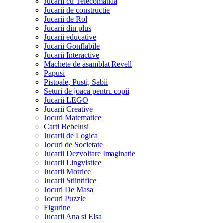
Jucarii cu Telecomanda
Jucarii de constructie
Jucarii de Rol
Jucarii din plus
Jucarii educative
Jucarii Gonflabile
Jucarii Interactive
Machete de asamblat Revell
Papusi
Pistoale, Pusti, Sabii
Seturi de joaca pentru copii
Jucarii LEGO
Jucarii Creative
Jocuri Matematice
Carti Bebelusi
Jucarii de Logica
Jocuri de Societate
Jucarii Dezvoltare Imaginatie
Jucarii Lingvistice
Jucarii Motrice
Jucarii Stiintifice
Jocuri De Masa
Jocuri Puzzle
Figurine
Jucarii Ana si Elsa