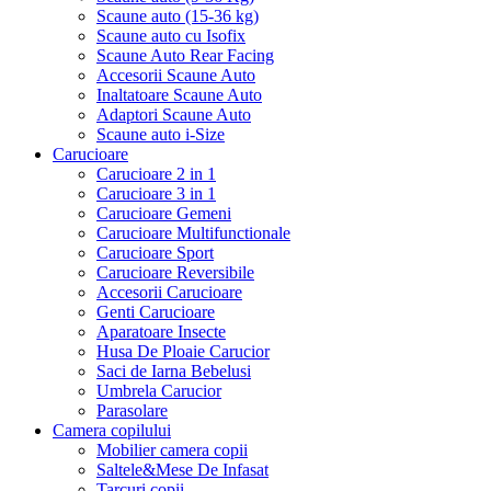
Scaune auto (15-36 kg)
Scaune auto cu Isofix
Scaune Auto Rear Facing
Accesorii Scaune Auto
Inaltatoare Scaune Auto
Adaptori Scaune Auto
Scaune auto i-Size
Carucioare
Carucioare 2 in 1
Carucioare 3 in 1
Carucioare Gemeni
Carucioare Multifunctionale
Carucioare Sport
Carucioare Reversibile
Accesorii Carucioare
Genti Carucioare
Aparatoare Insecte
Husa De Ploaie Carucior
Saci de Iarna Bebelusi
Umbrela Carucior
Parasolare
Camera copilului
Mobilier camera copii
Saltele&Mese De Infasat
Tarcuri copii