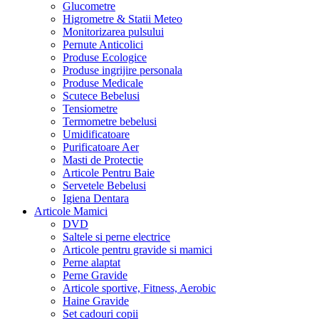
Glucometre
Higrometre & Statii Meteo
Monitorizarea pulsului
Pernute Anticolici
Produse Ecologice
Produse ingrijire personala
Produse Medicale
Scutece Bebelusi
Tensiometre
Termometre bebelusi
Umidificatoare
Purificatoare Aer
Masti de Protectie
Articole Pentru Baie
Servetele Bebelusi
Igiena Dentara
Articole Mamici
DVD
Saltele si perne electrice
Articole pentru gravide si mamici
Perne alaptat
Perne Gravide
Articole sportive, Fitness, Aerobic
Haine Gravide
Set cadouri copii