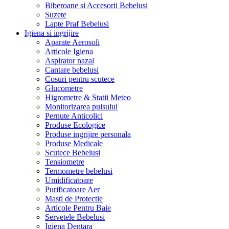
Biberoane si Accesorii Bebelusi
Suzete
Lapte Praf Bebelusi
Igiena si ingrijire
Aparate Aerosoli
Articole Igiena
Aspirator nazal
Cantare bebelusi
Cosuri pentru scutece
Glucometre
Higrometre & Statii Meteo
Monitorizarea pulsului
Pernute Anticolici
Produse Ecologice
Produse ingrijire personala
Produse Medicale
Scutece Bebelusi
Tensiometre
Termometre bebelusi
Umidificatoare
Purificatoare Aer
Masti de Protectie
Articole Pentru Baie
Servetele Bebelusi
Igiena Dentara