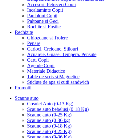
Accesorii Petreceri Copii
Incaltaminte Copii
Pantaloni Copii
Paltoane si Geci
Rochite si Fustite
Rechizite
Ghiozdane si Trolere
Penare
Carioci, Creioane, Stilouri
Acuarele. Guase. Tempera. Pensule
Carti Copii
Agende Copii
Materiale Didactice
Table de scris si Magnetice
Sticlute de apa si cutii sandwich
Promotii
Scaune auto
Cosulet Auto (0-13 Kg)
Scaune auto bebelusi (0-18 Kg)
Scaune auto (0-25 Kg)
Scaune auto (0-36 kg)
Scaune auto (9-18 Kg)
Scaune auto (9-25 Kg)
Scaune auto (9-36 Kg)