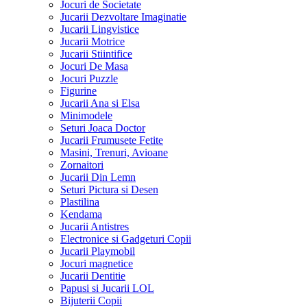
Jocuri de Societate
Jucarii Dezvoltare Imaginatie
Jucarii Lingvistice
Jucarii Motrice
Jucarii Stiintifice
Jocuri De Masa
Jocuri Puzzle
Figurine
Jucarii Ana si Elsa
Minimodele
Seturi Joaca Doctor
Jucarii Frumusete Fetite
Masini, Trenuri, Avioane
Zornaitori
Jucarii Din Lemn
Seturi Pictura si Desen
Plastilina
Kendama
Jucarii Antistres
Electronice si Gadgeturi Copii
Jucarii Playmobil
Jocuri magnetice
Jucarii Dentitie
Papusi si Jucarii LOL
Bijuterii Copii