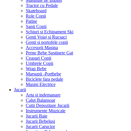
Masinute de Impins
Tractor cu Pedale
Skateboard
Role Copii
Patine
Sanii Copii
Schiuri si Echipament Ski
Genti Voiaj si Rucsaci
Genti si portofele copii
Accesorii Masina
Perne Bebe Sustinere Gat
Ceasuri Copii
Umbrele Copii
Wrap Bebe
Marsupii -Portbebe
Biciclete fara pedale
Masini Electrice
Jucarii
Arta si indemanare
Calut Balansoar
Cutii Depozitare Jucarii
Instrumente Muzicale
Jucarii Baie
Jucarii Bebelusi
Jucarii Carucior