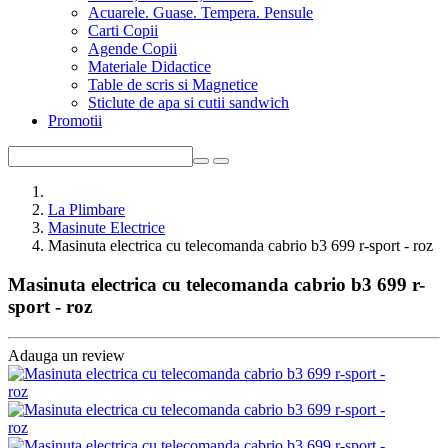
Acuarele. Guase. Tempera. Pensule
Carti Copii
Agende Copii
Materiale Didactice
Table de scris si Magnetice
Sticlute de apa si cutii sandwich
Promotii
La Plimbare
Masinute Electrice
Masinuta electrica cu telecomanda cabrio b3 699 r-sport - roz
Masinuta electrica cu telecomanda cabrio b3 699 r-
sport - roz
Adauga un review