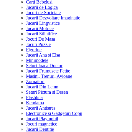
Carti Bebelusi
Jucarii de Logica
Jocuri de Societate
Jucarii Dezvoltare Imaginatie
Jucarii Lingvistice
Jucarii Motrice
Jucarii Stiintifice
Jocuri De Masa
Jocuri Puzzle
Figurine
Jucarii Ana si Elsa
Minimodele
Seturi Joaca Doctor
Jucarii Frumusete Fetite
Masini, Trenuri, Avioane
Zornaitori
Jucarii Din Lemn
Seturi Pictura si Desen
Plastilina
Kendama
Jucarii Antistres
Electronice si Gadgeturi Copii
Jucarii Playmobil
Jocuri magnetice
Jucarii Dentitie