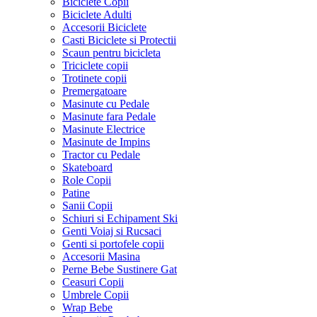
Biciclete Copii
Biciclete Adulti
Accesorii Biciclete
Casti Biciclete si Protectii
Scaun pentru bicicleta
Triciclete copii
Trotinete copii
Premergatoare
Masinute cu Pedale
Masinute fara Pedale
Masinute Electrice
Masinute de Impins
Tractor cu Pedale
Skateboard
Role Copii
Patine
Sanii Copii
Schiuri si Echipament Ski
Genti Voiaj si Rucsaci
Genti si portofele copii
Accesorii Masina
Perne Bebe Sustinere Gat
Ceasuri Copii
Umbrele Copii
Wrap Bebe