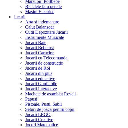
Marsupii -Portbebe
Biciclete fara pedale
Masini Electrice
Jucarii
Arta si indemanare
Calut Balansoar
Cutii Depozitare Jucarii
Instrumente Muzicale
Jucarii Baie
Jucarii Bebelusi
Jucarii Carucior
Jucarii cu Telecomanda
Jucarii de constructie
Jucarii de Rol
Jucarii din plus
Jucarii educative
Jucarii Gonflabile
Jucarii Interactive
Machete de asamblat Revell
Papusi
Pistoale, Pusti, Sabii
Seturi de joaca pentru copii
Jucarii LEGO
Jucarii Creative
Jocuri Matematice