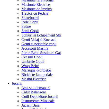
Masinute fara Pedale
Masinute Electrice
Masinute de Impins
Tractor cu Pedale
Skateboard
Role Copii
Patine
Sanii Copii
Schiuri si Echipament Ski
Genti Voiaj si Rucsaci
Genti si portofele copii
Accesorii Masina
Perne Bebe Sustinere Gat
Ceasuri Copii
Umbrele Copii
Wrap Bebe
Marsupii -Portbebe
Biciclete fara pedale
Masini Electrice
Jucarii
Arta si indemanare
Calut Balansoar
Cutii Depozitare Jucarii
Instrumente Muzicale
Jucarii Baie