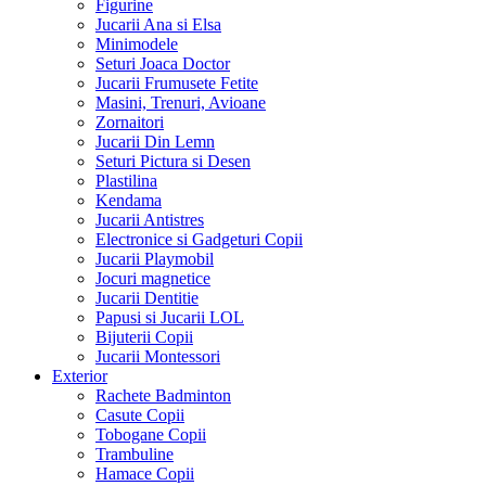
Figurine
Jucarii Ana si Elsa
Minimodele
Seturi Joaca Doctor
Jucarii Frumusete Fetite
Masini, Trenuri, Avioane
Zornaitori
Jucarii Din Lemn
Seturi Pictura si Desen
Plastilina
Kendama
Jucarii Antistres
Electronice si Gadgeturi Copii
Jucarii Playmobil
Jocuri magnetice
Jucarii Dentitie
Papusi si Jucarii LOL
Bijuterii Copii
Jucarii Montessori
Exterior
Rachete Badminton
Casute Copii
Tobogane Copii
Trambuline
Hamace Copii