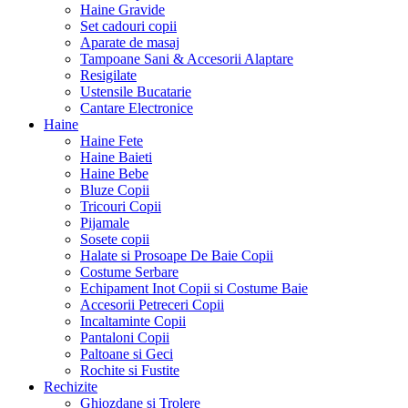
Haine Gravide
Set cadouri copii
Aparate de masaj
Tampoane Sani & Accesorii Alaptare
Resigilate
Ustensile Bucatarie
Cantare Electronice
Haine
Haine Fete
Haine Baieti
Haine Bebe
Bluze Copii
Tricouri Copii
Pijamale
Sosete copii
Halate si Prosoape De Baie Copii
Costume Serbare
Echipament Inot Copii si Costume Baie
Accesorii Petreceri Copii
Incaltaminte Copii
Pantaloni Copii
Paltoane si Geci
Rochite si Fustite
Rechizite
Ghiozdane si Trolere