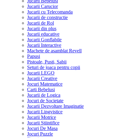
Jucarii Bebelusi
Jucarii Carucior
Jucarii cu Telecomanda
Jucarii de constructie
Jucarii de Rol
Jucarii din plus
Jucarii educative
Jucarii Gonflabile
Jucarii Interactive
Machete de asamblat Revell
Papusi
Pistoale, Pusti, Sabii
Seturi de joaca pentru copii
Jucarii LEGO
Jucarii Creative
Jocuri Matematice
Carti Bebelusi
Jucarii de Logica
Jocuri de Societate
Jucarii Dezvoltare Imaginatie
Jucarii Lingvistice
Jucarii Motrice
Jucarii Stiintifice
Jocuri De Masa
Jocuri Puzzle