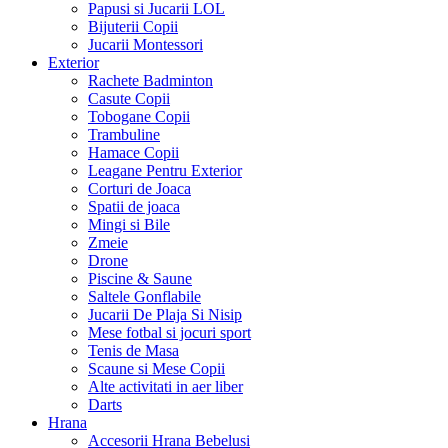
Papusi si Jucarii LOL
Bijuterii Copii
Jucarii Montessori
Exterior
Rachete Badminton
Casute Copii
Tobogane Copii
Trambuline
Hamace Copii
Leagane Pentru Exterior
Corturi de Joaca
Spatii de joaca
Mingi si Bile
Zmeie
Drone
Piscine & Saune
Saltele Gonflabile
Jucarii De Plaja Si Nisip
Mese fotbal si jocuri sport
Tenis de Masa
Scaune si Mese Copii
Alte activitati in aer liber
Darts
Hrana
Accesorii Hrana Bebelusi