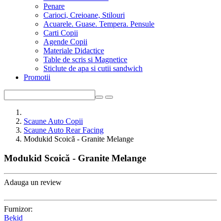
Penare
Carioci, Creioane, Stilouri
Acuarele. Guase. Tempera. Pensule
Carti Copii
Agende Copii
Materiale Didactice
Table de scris si Magnetice
Sticlute de apa si cutii sandwich
Promotii
Scaune Auto Copii
Scaune Auto Rear Facing
Modukid Scoică - Granite Melange
Modukid Scoică - Granite Melange
Adauga un review
Furnizor:
Bekid