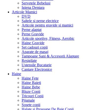
Servetele Bebelusi
Igiena Dentara
Articole Mamici
DVD
Saltele si perne electrice
Articole pentru gravide si mamici
Perne alaptat
Perne Gravide
Articole sportive, Fitness, Aerobic
Haine Gravide
Set cadouri copii
Aparate de masaj
Tampoane Sani & Accesorii Alaptare
Resigilate
Ustensile Bucatarie
Cantare Electronice
Haine
Haine Fete
Haine Baieti
Haine Bebe
Bluze Copii
Tricouri Copii
Pijamale
Sosete copii
Halate si Prosoape De Baie Copii