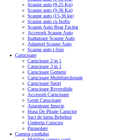
Scaune auto (9-25 Kg)
Scaune auto (9-36 Kg)
Scaune auto (15-36 kg)
Scaune auto cu Isofix
Scaune Auto Rear Facing
Accesorii Scaune Auto
Inaltatoare Scaune Auto
Adaptori Scaune Auto
Scaune auto i-Size
Carucioare
Carucioare 2 in 1
Carucioare 3 in 1
Carucioare Gemeni
Carucioare Multifunctionale
Carucioare Sport
Carucioare Reversibile
Accesorii Carucioare
Genti Carucioare
Aparatoare Insecte
Husa De Ploaie Carucior
Saci de Iarna Bebelusi
Umbrela Carucior
Parasolare
Camera copilului
Mobilier camera copii