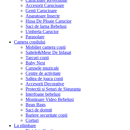
Carucioare Reversibile
Accesorii Carucioare
Genti Carucioare
Aparatoare Insecte
Husa De Ploaie Carucior
Saci de Iarna Bebelusi
Umbrela Carucior
Parasolare
Camera copilului
Mobilier camera copii
Saltele&Mese De Infasat
Tarcuri copii
Baby Nest
Carusele muzicale
Centre de activitate
Saltea de joaca copii
Accesorii Decorative
Protectii si Seturi de Siguranta
Interfoane bebelusi
Monitoare Video Bebelusi
Bean Bags
Saci de dormit
Bariere securitate copii
Corturi
La plimbare