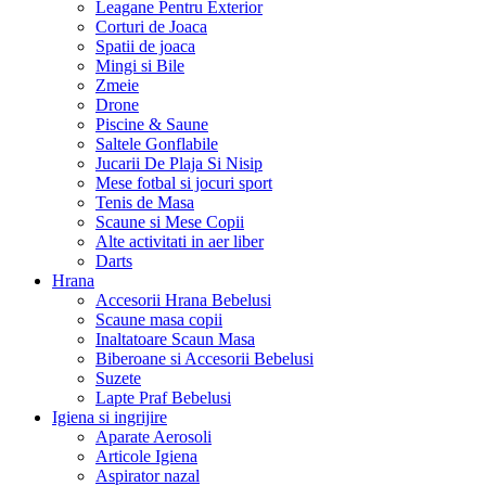
Leagane Pentru Exterior
Corturi de Joaca
Spatii de joaca
Mingi si Bile
Zmeie
Drone
Piscine & Saune
Saltele Gonflabile
Jucarii De Plaja Si Nisip
Mese fotbal si jocuri sport
Tenis de Masa
Scaune si Mese Copii
Alte activitati in aer liber
Darts
Hrana
Accesorii Hrana Bebelusi
Scaune masa copii
Inaltatoare Scaun Masa
Biberoane si Accesorii Bebelusi
Suzete
Lapte Praf Bebelusi
Igiena si ingrijire
Aparate Aerosoli
Articole Igiena
Aspirator nazal