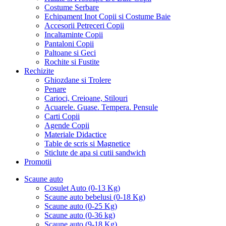
Costume Serbare
Echipament Inot Copii si Costume Baie
Accesorii Petreceri Copii
Incaltaminte Copii
Pantaloni Copii
Paltoane si Geci
Rochite si Fustite
Rechizite
Ghiozdane si Trolere
Penare
Carioci, Creioane, Stilouri
Acuarele. Guase. Tempera. Pensule
Carti Copii
Agende Copii
Materiale Didactice
Table de scris si Magnetice
Sticlute de apa si cutii sandwich
Promotii
Scaune auto
Cosulet Auto (0-13 Kg)
Scaune auto bebelusi (0-18 Kg)
Scaune auto (0-25 Kg)
Scaune auto (0-36 kg)
Scaune auto (9-18 Kg)