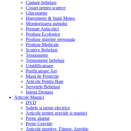
Cantare bebelusi
Cosuri pentru scutece
Glucometre
Higrometre & Statii Meteo
Monitorizarea pulsului
Pernute Anticolici
Produse Ecologice
Produse ingrijire personala
Produse Medicale
Scutece Bebelusi
Tensiometre
Termometre bebelusi
Umidificatoare
Purificatoare Aer
Masti de Protectie
Articole Pentru Baie
Servetele Bebelusi
Igiena Dentara
Articole Mamici
DVD
Saltele si perne electrice
Articole pentru gravide si mamici
Perne alaptat
Perne Gravide
Articole sportive, Fitness, Aerobic