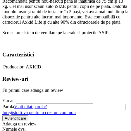
Recomandată pentru nou-născuți până la înălțimea de 75 cm și 13
kg. Cel mai ușor scaun auto iSIZE pentru copii de pe piata. Datorită
modului ușor și rapid de instalare în 2 pași, vei avea mai mult timp la
dispoziție pentru alte lucruri mai importante. Este compatibilă cu
căruciorul Axkid Life și cu alte 90% din cărucioarele de pe piață.
Scoica are sistem de ventilare pe laterale si protectie ASIP.
Caracteristici
Producator:
AXKID
Review-uri
Fii primul care adauga un review
E-mail
Parola
V-ati uitat parola?
Inregistrati-va pentru a crea un cont nou
Autentificare
Adauga un review
Numele dvs.