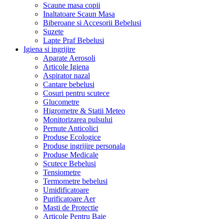
Scaune masa copii
Inaltatoare Scaun Masa
Biberoane si Accesorii Bebelusi
Suzete
Lapte Praf Bebelusi
Igiena si ingrijire
Aparate Aerosoli
Articole Igiena
Aspirator nazal
Cantare bebelusi
Cosuri pentru scutece
Glucometre
Higrometre & Statii Meteo
Monitorizarea pulsului
Pernute Anticolici
Produse Ecologice
Produse ingrijire personala
Produse Medicale
Scutece Bebelusi
Tensiometre
Termometre bebelusi
Umidificatoare
Purificatoare Aer
Masti de Protectie
Articole Pentru Baie