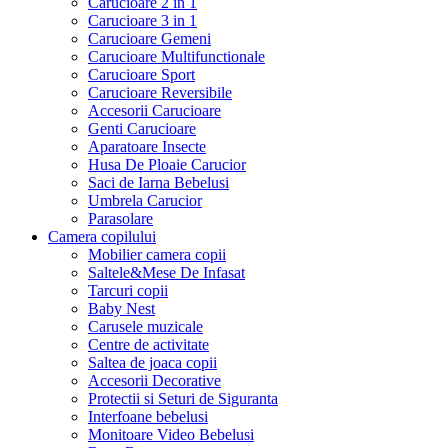
Carucioare 2 in 1
Carucioare 3 in 1
Carucioare Gemeni
Carucioare Multifunctionale
Carucioare Sport
Carucioare Reversibile
Accesorii Carucioare
Genti Carucioare
Aparatoare Insecte
Husa De Ploaie Carucior
Saci de Iarna Bebelusi
Umbrela Carucior
Parasolare
Camera copilului
Mobilier camera copii
Saltele&Mese De Infasat
Tarcuri copii
Baby Nest
Carusele muzicale
Centre de activitate
Saltea de joaca copii
Accesorii Decorative
Protectii si Seturi de Siguranta
Interfoane bebelusi
Monitoare Video Bebelusi