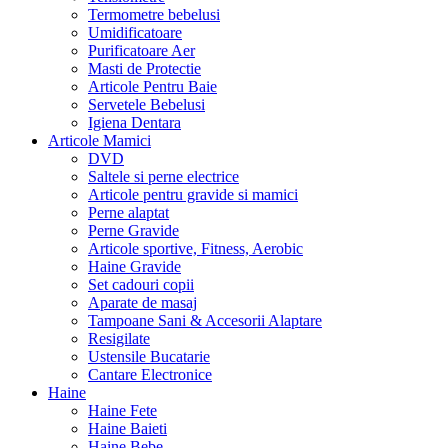
Termometre bebelusi
Umidificatoare
Purificatoare Aer
Masti de Protectie
Articole Pentru Baie
Servetele Bebelusi
Igiena Dentara
Articole Mamici
DVD
Saltele si perne electrice
Articole pentru gravide si mamici
Perne alaptat
Perne Gravide
Articole sportive, Fitness, Aerobic
Haine Gravide
Set cadouri copii
Aparate de masaj
Tampoane Sani & Accesorii Alaptare
Resigilate
Ustensile Bucatarie
Cantare Electronice
Haine
Haine Fete
Haine Baieti
Haine Bebe