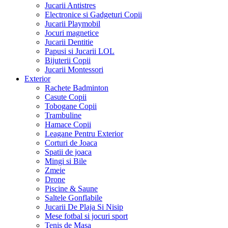
Jucarii Antistres
Electronice si Gadgeturi Copii
Jucarii Playmobil
Jocuri magnetice
Jucarii Dentitie
Papusi si Jucarii LOL
Bijuterii Copii
Jucarii Montessori
Exterior
Rachete Badminton
Casute Copii
Tobogane Copii
Trambuline
Hamace Copii
Leagane Pentru Exterior
Corturi de Joaca
Spatii de joaca
Mingi si Bile
Zmeie
Drone
Piscine & Saune
Saltele Gonflabile
Jucarii De Plaja Si Nisip
Mese fotbal si jocuri sport
Tenis de Masa