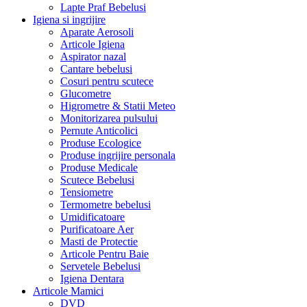
Lapte Praf Bebelusi
Igiena si ingrijire
Aparate Aerosoli
Articole Igiena
Aspirator nazal
Cantare bebelusi
Cosuri pentru scutece
Glucometre
Higrometre & Statii Meteo
Monitorizarea pulsului
Pernute Anticolici
Produse Ecologice
Produse ingrijire personala
Produse Medicale
Scutece Bebelusi
Tensiometre
Termometre bebelusi
Umidificatoare
Purificatoare Aer
Masti de Protectie
Articole Pentru Baie
Servetele Bebelusi
Igiena Dentara
Articole Mamici
DVD