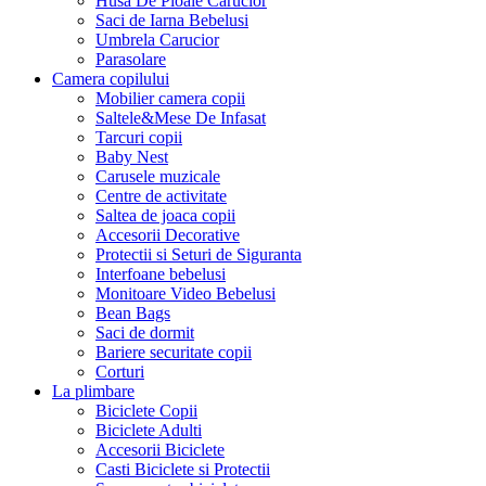
Husa De Ploaie Carucior
Saci de Iarna Bebelusi
Umbrela Carucior
Parasolare
Camera copilului
Mobilier camera copii
Saltele&Mese De Infasat
Tarcuri copii
Baby Nest
Carusele muzicale
Centre de activitate
Saltea de joaca copii
Accesorii Decorative
Protectii si Seturi de Siguranta
Interfoane bebelusi
Monitoare Video Bebelusi
Bean Bags
Saci de dormit
Bariere securitate copii
Corturi
La plimbare
Biciclete Copii
Biciclete Adulti
Accesorii Biciclete
Casti Biciclete si Protectii