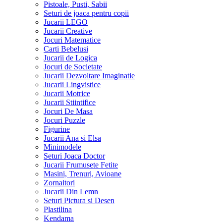
Pistoale, Pusti, Sabii
Seturi de joaca pentru copii
Jucarii LEGO
Jucarii Creative
Jocuri Matematice
Carti Bebelusi
Jucarii de Logica
Jocuri de Societate
Jucarii Dezvoltare Imaginatie
Jucarii Lingvistice
Jucarii Motrice
Jucarii Stiintifice
Jocuri De Masa
Jocuri Puzzle
Figurine
Jucarii Ana si Elsa
Minimodele
Seturi Joaca Doctor
Jucarii Frumusete Fetite
Masini, Trenuri, Avioane
Zornaitori
Jucarii Din Lemn
Seturi Pictura si Desen
Plastilina
Kendama