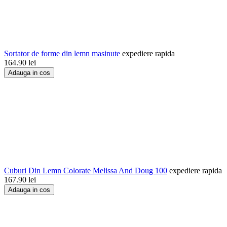
Sortator de forme din lemn masinute
expediere rapida
164.90
lei
Adauga in cos
Cuburi Din Lemn Colorate Melissa And Doug 100
expediere rapida
167.90
lei
Adauga in cos