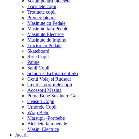
Scaun pentru bicicleta
Triciclete copii
Trotinete copii
Premergatoare
Masinute cu Pedale
Masinute fara Pedale
Masinute Electrice
Masinute de Impins
Tractor cu Pedale
Skateboard
Role Copii
Patine
Sanii Copii
Schiuri si Echipament Ski
Genti Voiaj si Rucsaci
Genti si portofele copii
Accesorii Masina
Perne Bebe Sustinere Gat
Ceasuri Copii
Umbrele Copii
Wrap Bebe
Marsupii -Portbebe
Biciclete fara pedale
Masini Electrice
Jucarii