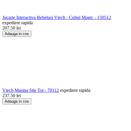
Jucarie Interactiva Bebelusi Vtech - Cubul Magic - 150512
expediere rapida
207.50
lei
Adauga in cos
Vtech Masina Stie Tot - 70112
expediere rapida
237.50
lei
Adauga in cos