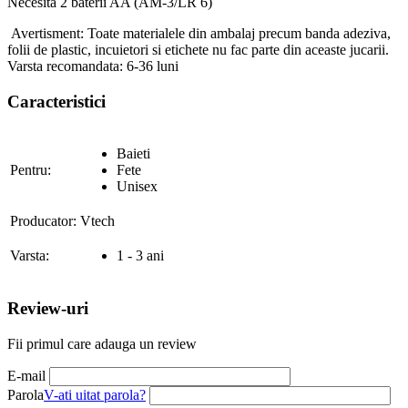
Necesita 2 baterii AA (AM-3/LR 6)
Avertisment: Toate materialele din ambalaj precum banda adeziva,
folii de plastic, incuietori si etichete nu fac parte din aceaste jucarii.
Varsta recomandata: 6-36 luni
Caracteristici
Baieti
Pentru:
Fete
Unisex
Producator:
Vtech
Varsta:
1 - 3 ani
Review-uri
Fii primul care adauga un review
E-mail
Parola
V-ati uitat parola?