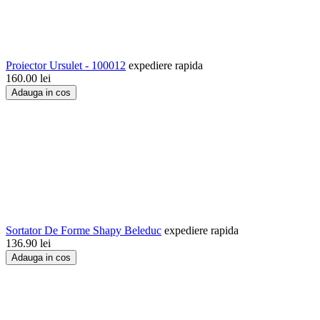
Proiector Ursulet - 100012
expediere rapida
160.00
lei
Adauga in cos
Sortator De Forme Shapy Beleduc
expediere rapida
136.90
lei
Adauga in cos