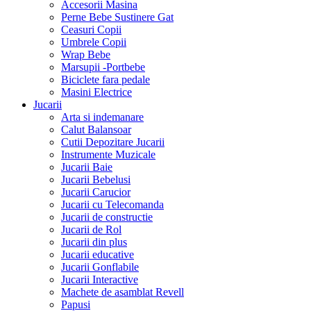
Accesorii Masina
Perne Bebe Sustinere Gat
Ceasuri Copii
Umbrele Copii
Wrap Bebe
Marsupii -Portbebe
Biciclete fara pedale
Masini Electrice
Jucarii
Arta si indemanare
Calut Balansoar
Cutii Depozitare Jucarii
Instrumente Muzicale
Jucarii Baie
Jucarii Bebelusi
Jucarii Carucior
Jucarii cu Telecomanda
Jucarii de constructie
Jucarii de Rol
Jucarii din plus
Jucarii educative
Jucarii Gonflabile
Jucarii Interactive
Machete de asamblat Revell
Papusi