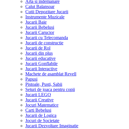
Arta si indemanare
Calut Balansoar
Cutii Depozitare Jucarii
Instrumente Muzicale
Jucarii Baie
Jucarii Bebelusi
Jucarii Carucior
Jucarii cu Telecomanda
Jucarii de constructie
Jucarii de Rol
Jucarii din plus
Jucarii educative
Jucarii Gonflabile
Jucarii Interactive
Machete de asamblat Revell
Papusi
Pistoale, Pusti, Sabii
Seturi de joaca pentru copii
Jucarii LEGO
Jucarii Creative
Jocuri Matematice
Carti Bebelusi
Jucarii de Logica
Jocuri de Societate
Jucarii Dezvoltare Imaginatie