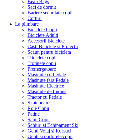
Bean Bags
Saci de dormit
Bariere securitate copii
Corturi
La plimbare
Biciclete Copii
Biciclete Adulti
Accesorii Biciclete
Casti Biciclete si Protectii
Scaun pentru bicicleta
Triciclete copii
Trotinete copii
Premergatoare
Masinute cu Pedale
Masinute fara Pedale
Masinute Electrice
Masinute de Impins
Tractor cu Pedale
Skateboard
Role Copii
Patine
Sanii Copii
Schiuri si Echipament Ski
Genti Voiaj si Rucsaci
Genti si portofele copii