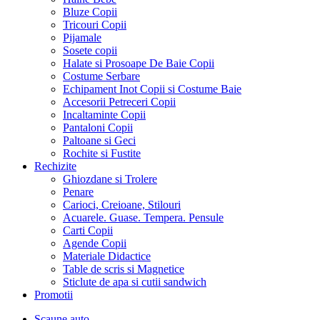
Bluze Copii
Tricouri Copii
Pijamale
Sosete copii
Halate si Prosoape De Baie Copii
Costume Serbare
Echipament Inot Copii si Costume Baie
Accesorii Petreceri Copii
Incaltaminte Copii
Pantaloni Copii
Paltoane si Geci
Rochite si Fustite
Rechizite
Ghiozdane si Trolere
Penare
Carioci, Creioane, Stilouri
Acuarele. Guase. Tempera. Pensule
Carti Copii
Agende Copii
Materiale Didactice
Table de scris si Magnetice
Sticlute de apa si cutii sandwich
Promotii
Scaune auto