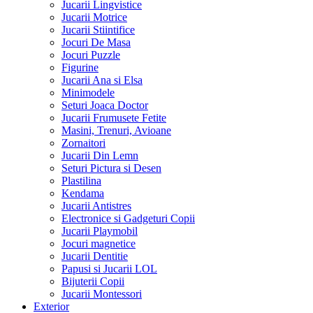
Jucarii Lingvistice
Jucarii Motrice
Jucarii Stiintifice
Jocuri De Masa
Jocuri Puzzle
Figurine
Jucarii Ana si Elsa
Minimodele
Seturi Joaca Doctor
Jucarii Frumusete Fetite
Masini, Trenuri, Avioane
Zornaitori
Jucarii Din Lemn
Seturi Pictura si Desen
Plastilina
Kendama
Jucarii Antistres
Electronice si Gadgeturi Copii
Jucarii Playmobil
Jocuri magnetice
Jucarii Dentitie
Papusi si Jucarii LOL
Bijuterii Copii
Jucarii Montessori
Exterior