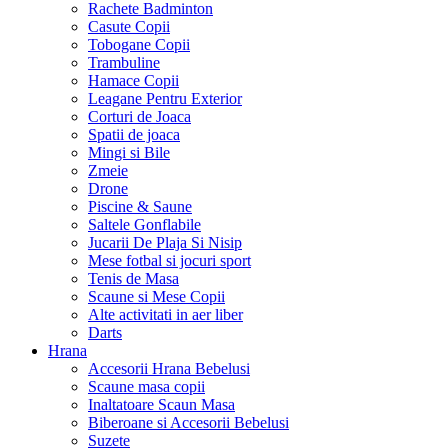
Rachete Badminton
Casute Copii
Tobogane Copii
Trambuline
Hamace Copii
Leagane Pentru Exterior
Corturi de Joaca
Spatii de joaca
Mingi si Bile
Zmeie
Drone
Piscine & Saune
Saltele Gonflabile
Jucarii De Plaja Si Nisip
Mese fotbal si jocuri sport
Tenis de Masa
Scaune si Mese Copii
Alte activitati in aer liber
Darts
Hrana
Accesorii Hrana Bebelusi
Scaune masa copii
Inaltatoare Scaun Masa
Biberoane si Accesorii Bebelusi
Suzete