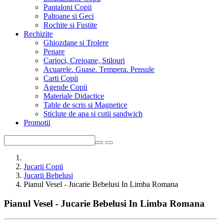
Pantaloni Copii
Paltoane si Geci
Rochite si Fustite
Rechizite
Ghiozdane si Trolere
Penare
Carioci, Creioane, Stilouri
Acuarele. Guase. Tempera. Pensule
Carti Copii
Agende Copii
Materiale Didactice
Table de scris si Magnetice
Sticlute de apa si cutii sandwich
Promotii
Jucarii Copii
Jucarii Bebelusi
Pianul Vesel - Jucarie Bebelusi In Limba Romana
Pianul Vesel - Jucarie Bebelusi In Limba Romana