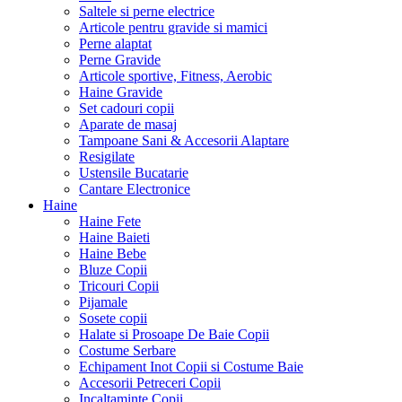
Saltele si perne electrice
Articole pentru gravide si mamici
Perne alaptat
Perne Gravide
Articole sportive, Fitness, Aerobic
Haine Gravide
Set cadouri copii
Aparate de masaj
Tampoane Sani & Accesorii Alaptare
Resigilate
Ustensile Bucatarie
Cantare Electronice
Haine
Haine Fete
Haine Baieti
Haine Bebe
Bluze Copii
Tricouri Copii
Pijamale
Sosete copii
Halate si Prosoape De Baie Copii
Costume Serbare
Echipament Inot Copii si Costume Baie
Accesorii Petreceri Copii
Incaltaminte Copii