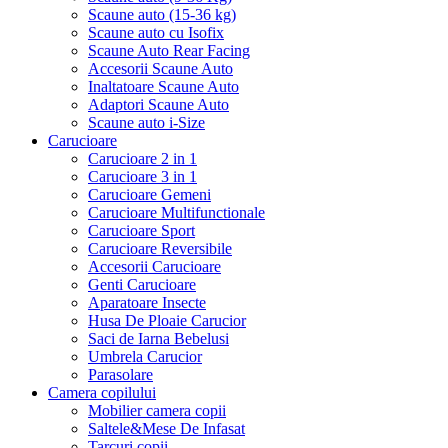
Scaune auto (15-36 kg)
Scaune auto cu Isofix
Scaune Auto Rear Facing
Accesorii Scaune Auto
Inaltatoare Scaune Auto
Adaptori Scaune Auto
Scaune auto i-Size
Carucioare
Carucioare 2 in 1
Carucioare 3 in 1
Carucioare Gemeni
Carucioare Multifunctionale
Carucioare Sport
Carucioare Reversibile
Accesorii Carucioare
Genti Carucioare
Aparatoare Insecte
Husa De Ploaie Carucior
Saci de Iarna Bebelusi
Umbrela Carucior
Parasolare
Camera copilului
Mobilier camera copii
Saltele&Mese De Infasat
Tarcuri copii