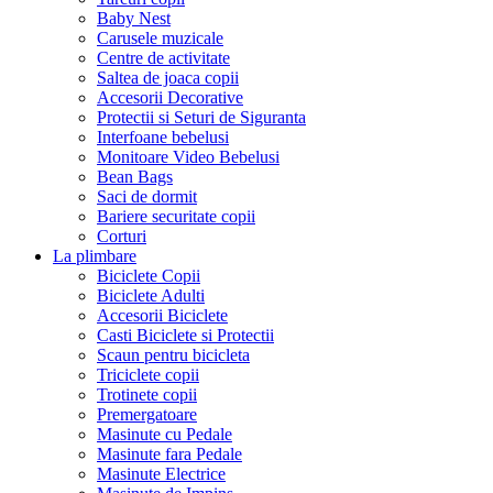
Baby Nest
Carusele muzicale
Centre de activitate
Saltea de joaca copii
Accesorii Decorative
Protectii si Seturi de Siguranta
Interfoane bebelusi
Monitoare Video Bebelusi
Bean Bags
Saci de dormit
Bariere securitate copii
Corturi
La plimbare
Biciclete Copii
Biciclete Adulti
Accesorii Biciclete
Casti Biciclete si Protectii
Scaun pentru bicicleta
Triciclete copii
Trotinete copii
Premergatoare
Masinute cu Pedale
Masinute fara Pedale
Masinute Electrice