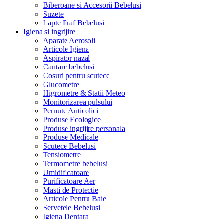
Biberoane si Accesorii Bebelusi
Suzete
Lapte Praf Bebelusi
Igiena si ingrijire
Aparate Aerosoli
Articole Igiena
Aspirator nazal
Cantare bebelusi
Cosuri pentru scutece
Glucometre
Higrometre & Statii Meteo
Monitorizarea pulsului
Pernute Anticolici
Produse Ecologice
Produse ingrijire personala
Produse Medicale
Scutece Bebelusi
Tensiometre
Termometre bebelusi
Umidificatoare
Purificatoare Aer
Masti de Protectie
Articole Pentru Baie
Servetele Bebelusi
Igiena Dentara