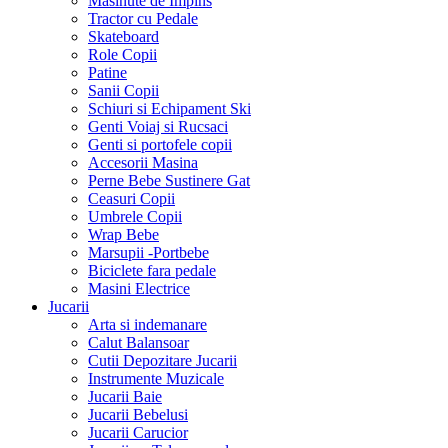
Masinute de Impins
Tractor cu Pedale
Skateboard
Role Copii
Patine
Sanii Copii
Schiuri si Echipament Ski
Genti Voiaj si Rucsaci
Genti si portofele copii
Accesorii Masina
Perne Bebe Sustinere Gat
Ceasuri Copii
Umbrele Copii
Wrap Bebe
Marsupii -Portbebe
Biciclete fara pedale
Masini Electrice
Jucarii
Arta si indemanare
Calut Balansoar
Cutii Depozitare Jucarii
Instrumente Muzicale
Jucarii Baie
Jucarii Bebelusi
Jucarii Carucior