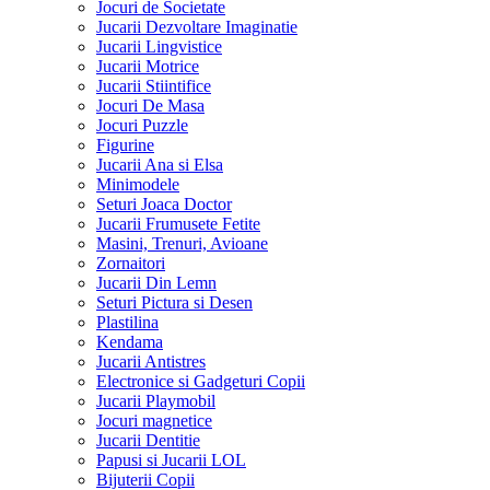
Jocuri de Societate
Jucarii Dezvoltare Imaginatie
Jucarii Lingvistice
Jucarii Motrice
Jucarii Stiintifice
Jocuri De Masa
Jocuri Puzzle
Figurine
Jucarii Ana si Elsa
Minimodele
Seturi Joaca Doctor
Jucarii Frumusete Fetite
Masini, Trenuri, Avioane
Zornaitori
Jucarii Din Lemn
Seturi Pictura si Desen
Plastilina
Kendama
Jucarii Antistres
Electronice si Gadgeturi Copii
Jucarii Playmobil
Jocuri magnetice
Jucarii Dentitie
Papusi si Jucarii LOL
Bijuterii Copii