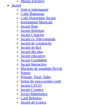
Masini Electrice
Jucarii
Arta si indemanare
Calut Balansoar
Cutii Depozitare Jucarii
Instrumente Muzicale
Jucarii Baie
Jucarii Bebelusi
Jucarii Carucior
Jucarii cu Telecomanda
Jucarii de constructie
Jucarii de Rol
Jucarii din plus
Jucarii educative
Jucarii Gonflabile
Jucarii Interactive
Machete de asamblat Revell
Papusi
Pistoale, Pusti, Sabii
Seturi de joaca pentru copii
Jucarii LEGO
Jucarii Creative
Jocuri Matematice
Carti Bebelusi
Jucarii de Logica