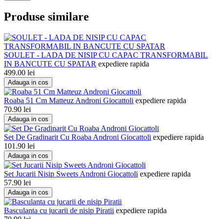
Produse similare
SOULET - LADA DE NISIP CU CAPAC TRANSFORMABIL
IN BANCUTE CU SPATAR
expediere rapida
499.00
lei
Adauga in cos
Roaba 51 Cm Matteuz Androni Giocattoli
expediere rapida
70.90
lei
Adauga in cos
Set De Gradinarit Cu Roaba Androni Giocattoli
expediere rapida
101.90
lei
Adauga in cos
Set Jucarii Nisip Sweets Androni Giocattoli
expediere rapida
57.90
lei
Adauga in cos
Basculanta cu jucarii de nisip Piratii
expediere rapida