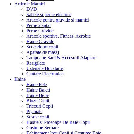
Articole Mamici
DVD
Saltele si perne electrice
Articole pentru gravide si mamici
Perne alaptat
Perne Gravide
Articole sportive, Fitness, Aerobic
Haine Gravide
Set cadouri copii
Aparate de masaj
Tampoane Sani & Accesorii Alaptare
Resigilate
Ustensile Bucatarie
Cantare Electronice
Haine
Haine Fete
Haine Baieti
Haine Bebe
Bluze Copii
Tricouri Copii
Pijamale
Sosete copii
Halate si Prosoape De Baie Copii
Costume Serbare
Echipament Inot Copii si Costume Baie