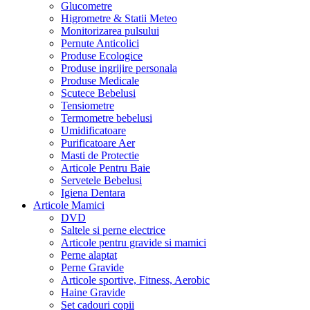
Glucometre
Higrometre & Statii Meteo
Monitorizarea pulsului
Pernute Anticolici
Produse Ecologice
Produse ingrijire personala
Produse Medicale
Scutece Bebelusi
Tensiometre
Termometre bebelusi
Umidificatoare
Purificatoare Aer
Masti de Protectie
Articole Pentru Baie
Servetele Bebelusi
Igiena Dentara
Articole Mamici
DVD
Saltele si perne electrice
Articole pentru gravide si mamici
Perne alaptat
Perne Gravide
Articole sportive, Fitness, Aerobic
Haine Gravide
Set cadouri copii