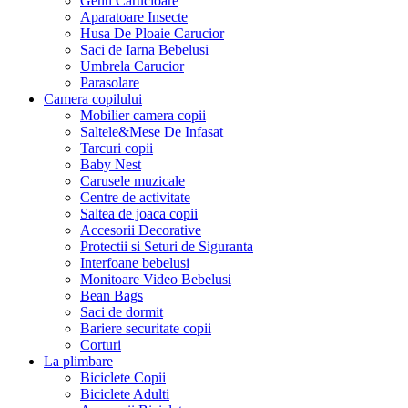
Genti Carucioare
Aparatoare Insecte
Husa De Ploaie Carucior
Saci de Iarna Bebelusi
Umbrela Carucior
Parasolare
Camera copilului
Mobilier camera copii
Saltele&Mese De Infasat
Tarcuri copii
Baby Nest
Carusele muzicale
Centre de activitate
Saltea de joaca copii
Accesorii Decorative
Protectii si Seturi de Siguranta
Interfoane bebelusi
Monitoare Video Bebelusi
Bean Bags
Saci de dormit
Bariere securitate copii
Corturi
La plimbare
Biciclete Copii
Biciclete Adulti