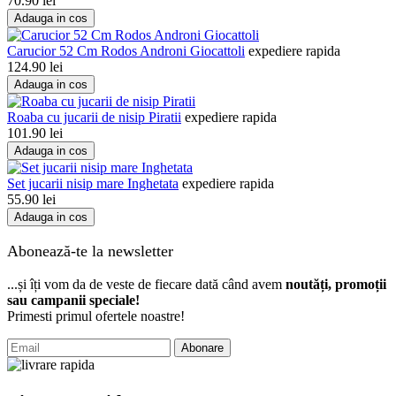
70.90
lei
Adauga in cos
Carucior 52 Cm Rodos Androni Giocattoli
expediere rapida
124.90
lei
Adauga in cos
Roaba cu jucarii de nisip Piratii
expediere rapida
101.90
lei
Adauga in cos
Set jucarii nisip mare Inghetata
expediere rapida
55.90
lei
Adauga in cos
Abonează-te la newsletter
...și îți vom da de veste de fiecare dată când avem
noutăți, promoții
sau campanii speciale!
Primesti primul ofertele noastre!
Abonare