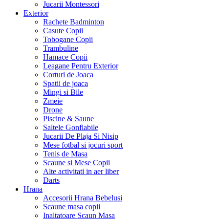
Jucarii Montessori
Exterior
Rachete Badminton
Casute Copii
Tobogane Copii
Trambuline
Hamace Copii
Leagane Pentru Exterior
Corturi de Joaca
Spatii de joaca
Mingi si Bile
Zmeie
Drone
Piscine & Saune
Saltele Gonflabile
Jucarii De Plaja Si Nisip
Mese fotbal si jocuri sport
Tenis de Masa
Scaune si Mese Copii
Alte activitati in aer liber
Darts
Hrana
Accesorii Hrana Bebelusi
Scaune masa copii
Inaltatoare Scaun Masa