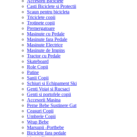
Accesorii Biciclete
Casti Biciclete si Protectii
Scaun pentru bicicleta
Triciclete copii
Trotinete copii
Premergatoare
Masinute cu Pedale
Masinute fara Pedale
Masinute Electrice
Masinute de Impins
Tractor cu Pedale
Skateboard
Role Copii
Patine
Sanii Copii
Schiuri si Echipament Ski
Genti Voiaj si Rucsaci
Genti si portofele copii
Accesorii Masina
Perne Bebe Sustinere Gat
Ceasuri Copii
Umbrele Copii
Wrap Bebe
Marsupii -Portbebe
Biciclete fara pedale