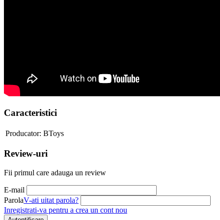
Caracteristici
Producator:
BToys
Review-uri
Fii primul care adauga un review
E-mail
Parola
V-ati uitat parola?
Inregistrati-va pentru a crea un cont nou
Autentificare