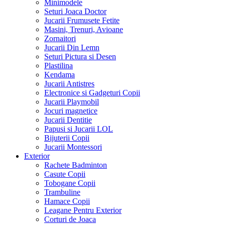
Minimodele
Seturi Joaca Doctor
Jucarii Frumusete Fetite
Masini, Trenuri, Avioane
Zornaitori
Jucarii Din Lemn
Seturi Pictura si Desen
Plastilina
Kendama
Jucarii Antistres
Electronice si Gadgeturi Copii
Jucarii Playmobil
Jocuri magnetice
Jucarii Dentitie
Papusi si Jucarii LOL
Bijuterii Copii
Jucarii Montessori
Exterior
Rachete Badminton
Casute Copii
Tobogane Copii
Trambuline
Hamace Copii
Leagane Pentru Exterior
Corturi de Joaca