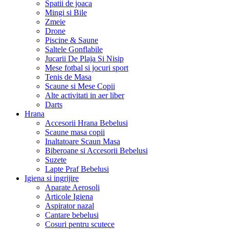
Spatii de joaca
Mingi si Bile
Zmeie
Drone
Piscine & Saune
Saltele Gonflabile
Jucarii De Plaja Si Nisip
Mese fotbal si jocuri sport
Tenis de Masa
Scaune si Mese Copii
Alte activitati in aer liber
Darts
Hrana
Accesorii Hrana Bebelusi
Scaune masa copii
Inaltatoare Scaun Masa
Biberoane si Accesorii Bebelusi
Suzete
Lapte Praf Bebelusi
Igiena si ingrijire
Aparate Aerosoli
Articole Igiena
Aspirator nazal
Cantare bebelusi
Cosuri pentru scutece