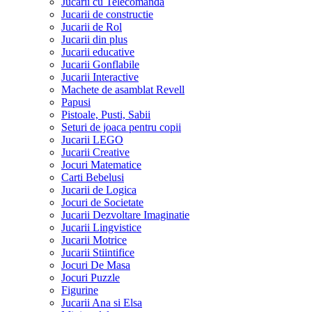
Jucarii cu Telecomanda
Jucarii de constructie
Jucarii de Rol
Jucarii din plus
Jucarii educative
Jucarii Gonflabile
Jucarii Interactive
Machete de asamblat Revell
Papusi
Pistoale, Pusti, Sabii
Seturi de joaca pentru copii
Jucarii LEGO
Jucarii Creative
Jocuri Matematice
Carti Bebelusi
Jucarii de Logica
Jocuri de Societate
Jucarii Dezvoltare Imaginatie
Jucarii Lingvistice
Jucarii Motrice
Jucarii Stiintifice
Jocuri De Masa
Jocuri Puzzle
Figurine
Jucarii Ana si Elsa