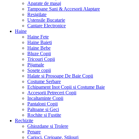
Aparate de masaj
Tampoane Sani & Accesorii Alaptare
Resigilate
Ustensile Bucatarie
Cantare Electronice
Haine
Haine Fete
Haine Baieti
Haine Bebe
Bluze Copii
Tricouri Copii
Pijamale
Sosete copii
Halate si Prosoape De Baie Copii
Costume Serbare
Echipament Inot Copii si Costume Baie
Accesorii Petreceri Copii
Incaltaminte Copii
Pantaloni Copii
Paltoane si Geci
Rochite si Fustite
Rechizite
Ghiozdane si Trolere
Penare
Carioci, Creioane, Stilouri