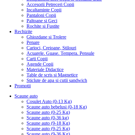
Accesorii Petreceri Copii
Incaltaminte Copii
Pantaloni Copii
Paltoane si Geci
Rochite si Fustite
Rechizite
Ghiozdane si Trolere
Penare
Carioci, Creioane, Stilouri
Acuarele. Guase. Tempera. Pensule
Carti Copii
Agende Copii
Materiale Didactice
Table de scris si Magnetice
Sticlute de apa si cutii sandwich
Promotii
Scaune auto
Cosulet Auto (0-13 Kg)
Scaune auto bebelusi (0-18 Kg)
Scaune auto (0-25 Kg)
Scaune auto (0-36 kg)
Scaune auto (9-18 Kg)
Scaune auto (9-25 Kg)
Scaune auto (9-36 Kg)