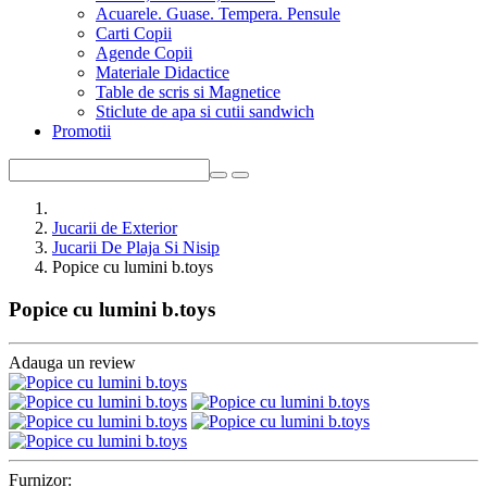
Acuarele. Guase. Tempera. Pensule
Carti Copii
Agende Copii
Materiale Didactice
Table de scris si Magnetice
Sticlute de apa si cutii sandwich
Promotii
Jucarii de Exterior
Jucarii De Plaja Si Nisip
Popice cu lumini b.toys
Popice cu lumini b.toys
Adauga un review
Furnizor: