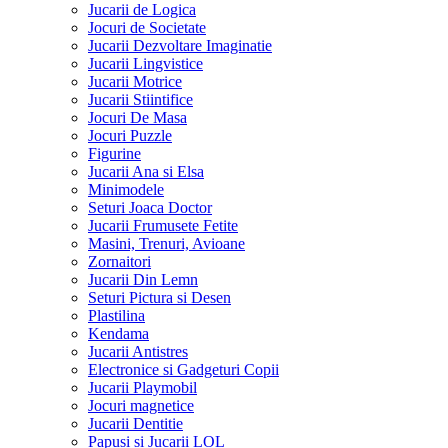
Jucarii de Logica
Jocuri de Societate
Jucarii Dezvoltare Imaginatie
Jucarii Lingvistice
Jucarii Motrice
Jucarii Stiintifice
Jocuri De Masa
Jocuri Puzzle
Figurine
Jucarii Ana si Elsa
Minimodele
Seturi Joaca Doctor
Jucarii Frumusete Fetite
Masini, Trenuri, Avioane
Zornaitori
Jucarii Din Lemn
Seturi Pictura si Desen
Plastilina
Kendama
Jucarii Antistres
Electronice si Gadgeturi Copii
Jucarii Playmobil
Jocuri magnetice
Jucarii Dentitie
Papusi si Jucarii LOL