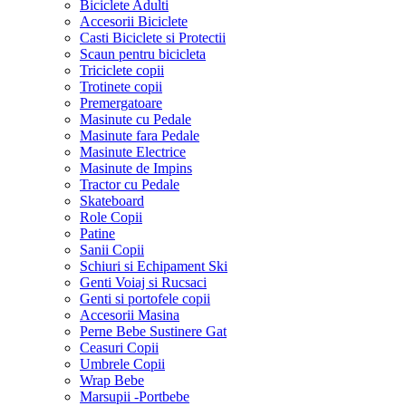
Biciclete Adulti
Accesorii Biciclete
Casti Biciclete si Protectii
Scaun pentru bicicleta
Triciclete copii
Trotinete copii
Premergatoare
Masinute cu Pedale
Masinute fara Pedale
Masinute Electrice
Masinute de Impins
Tractor cu Pedale
Skateboard
Role Copii
Patine
Sanii Copii
Schiuri si Echipament Ski
Genti Voiaj si Rucsaci
Genti si portofele copii
Accesorii Masina
Perne Bebe Sustinere Gat
Ceasuri Copii
Umbrele Copii
Wrap Bebe
Marsupii -Portbebe