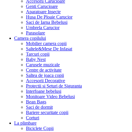
Accesorii Carucioare
Genti Carucioare
Aparatoare Insecte
Husa De Ploaie Carucior
Saci de Iarna Bebelusi
Umbrela Carucior
Parasolare
Camera copilului
Mobilier camera copii
Saltele&Mese De Infasat
Tarcuri copii
Baby Nest
Carusele muzicale
Centre de activitate
Saltea de joaca copii
Accesorii Decorative
Protectii si Seturi de Siguranta
Interfoane bebelusi
Monitoare Video Bebelusi
Bean Bags
Saci de dormit
Bariere securitate copii
Corturi
La plimbare
Biciclete Copii