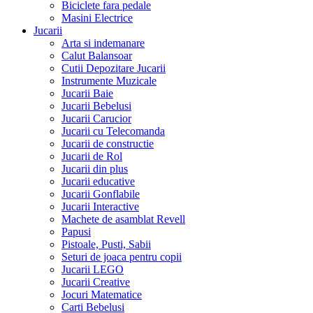
Biciclete fara pedale
Masini Electrice
Jucarii
Arta si indemanare
Calut Balansoar
Cutii Depozitare Jucarii
Instrumente Muzicale
Jucarii Baie
Jucarii Bebelusi
Jucarii Carucior
Jucarii cu Telecomanda
Jucarii de constructie
Jucarii de Rol
Jucarii din plus
Jucarii educative
Jucarii Gonflabile
Jucarii Interactive
Machete de asamblat Revell
Papusi
Pistoale, Pusti, Sabii
Seturi de joaca pentru copii
Jucarii LEGO
Jucarii Creative
Jocuri Matematice
Carti Bebelusi