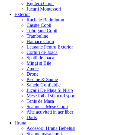
Bijuterii Copii
Jucarii Montessori
Exterior
Rachete Badminton
Casute Copii
Tobogane Copii
Trambuline
Hamace Copii
Leagane Pentru Exterior
Corturi de Joaca
Spatii de joaca
Mingi si Bile
Zmeie
Drone
Piscine & Saune
Saltele Gonflabile
Jucarii De Plaja Si Nisip
Mese fotbal si jocuri sport
Tenis de Masa
Scaune si Mese Copii
Alte activitati in aer liber
Darts
Hrana
Accesorii Hrana Bebelusi
Scaune masa copii