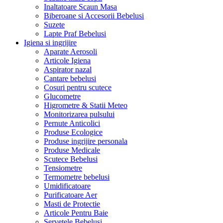
Inaltatoare Scaun Masa
Biberoane si Accesorii Bebelusi
Suzete
Lapte Praf Bebelusi
Igiena si ingrijire
Aparate Aerosoli
Articole Igiena
Aspirator nazal
Cantare bebelusi
Cosuri pentru scutece
Glucometre
Higrometre & Statii Meteo
Monitorizarea pulsului
Pernute Anticolici
Produse Ecologice
Produse ingrijire personala
Produse Medicale
Scutece Bebelusi
Tensiometre
Termometre bebelusi
Umidificatoare
Purificatoare Aer
Masti de Protectie
Articole Pentru Baie
Servetele Bebelusi