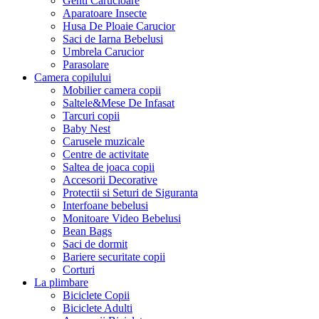
Genti Carucioare
Aparatoare Insecte
Husa De Ploaie Carucior
Saci de Iarna Bebelusi
Umbrela Carucior
Parasolare
Camera copilului
Mobilier camera copii
Saltele&Mese De Infasat
Tarcuri copii
Baby Nest
Carusele muzicale
Centre de activitate
Saltea de joaca copii
Accesorii Decorative
Protectii si Seturi de Siguranta
Interfoane bebelusi
Monitoare Video Bebelusi
Bean Bags
Saci de dormit
Bariere securitate copii
Corturi
La plimbare
Biciclete Copii
Biciclete Adulti