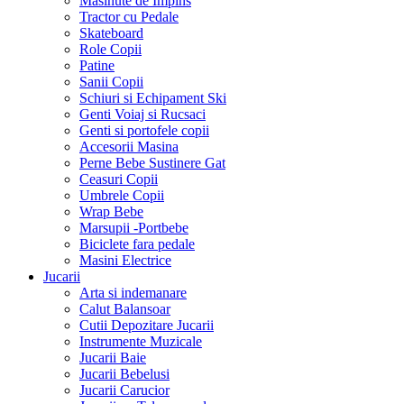
Masinute de Impins
Tractor cu Pedale
Skateboard
Role Copii
Patine
Sanii Copii
Schiuri si Echipament Ski
Genti Voiaj si Rucsaci
Genti si portofele copii
Accesorii Masina
Perne Bebe Sustinere Gat
Ceasuri Copii
Umbrele Copii
Wrap Bebe
Marsupii -Portbebe
Biciclete fara pedale
Masini Electrice
Jucarii
Arta si indemanare
Calut Balansoar
Cutii Depozitare Jucarii
Instrumente Muzicale
Jucarii Baie
Jucarii Bebelusi
Jucarii Carucior