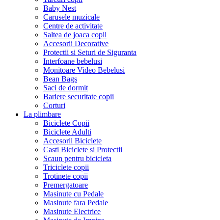
Baby Nest
Carusele muzicale
Centre de activitate
Saltea de joaca copii
Accesorii Decorative
Protectii si Seturi de Siguranta
Interfoane bebelusi
Monitoare Video Bebelusi
Bean Bags
Saci de dormit
Bariere securitate copii
Corturi
La plimbare
Biciclete Copii
Biciclete Adulti
Accesorii Biciclete
Casti Biciclete si Protectii
Scaun pentru bicicleta
Triciclete copii
Trotinete copii
Premergatoare
Masinute cu Pedale
Masinute fara Pedale
Masinute Electrice