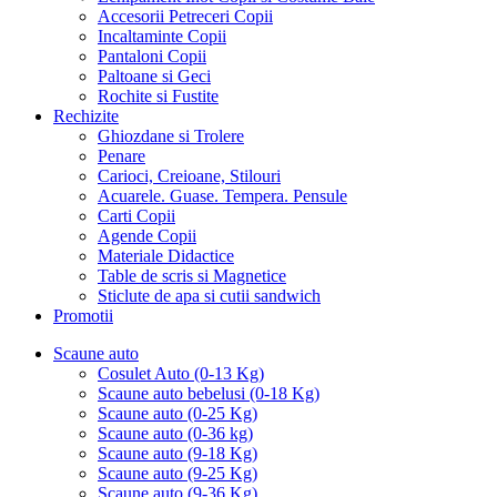
Accesorii Petreceri Copii
Incaltaminte Copii
Pantaloni Copii
Paltoane si Geci
Rochite si Fustite
Rechizite
Ghiozdane si Trolere
Penare
Carioci, Creioane, Stilouri
Acuarele. Guase. Tempera. Pensule
Carti Copii
Agende Copii
Materiale Didactice
Table de scris si Magnetice
Sticlute de apa si cutii sandwich
Promotii
Scaune auto
Cosulet Auto (0-13 Kg)
Scaune auto bebelusi (0-18 Kg)
Scaune auto (0-25 Kg)
Scaune auto (0-36 kg)
Scaune auto (9-18 Kg)
Scaune auto (9-25 Kg)
Scaune auto (9-36 Kg)