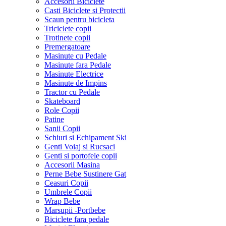
Accesorii Biciclete
Casti Biciclete si Protectii
Scaun pentru bicicleta
Triciclete copii
Trotinete copii
Premergatoare
Masinute cu Pedale
Masinute fara Pedale
Masinute Electrice
Masinute de Impins
Tractor cu Pedale
Skateboard
Role Copii
Patine
Sanii Copii
Schiuri si Echipament Ski
Genti Voiaj si Rucsaci
Genti si portofele copii
Accesorii Masina
Perne Bebe Sustinere Gat
Ceasuri Copii
Umbrele Copii
Wrap Bebe
Marsupii -Portbebe
Biciclete fara pedale