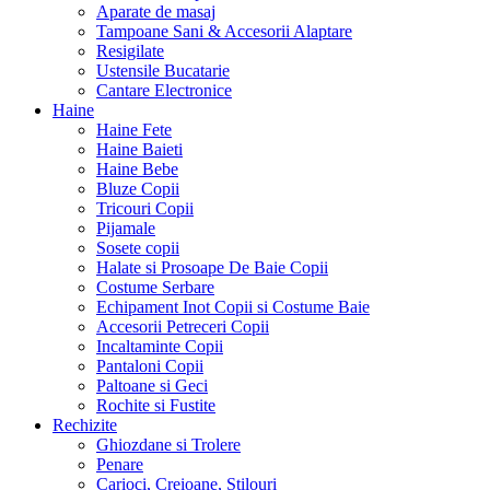
Aparate de masaj
Tampoane Sani & Accesorii Alaptare
Resigilate
Ustensile Bucatarie
Cantare Electronice
Haine
Haine Fete
Haine Baieti
Haine Bebe
Bluze Copii
Tricouri Copii
Pijamale
Sosete copii
Halate si Prosoape De Baie Copii
Costume Serbare
Echipament Inot Copii si Costume Baie
Accesorii Petreceri Copii
Incaltaminte Copii
Pantaloni Copii
Paltoane si Geci
Rochite si Fustite
Rechizite
Ghiozdane si Trolere
Penare
Carioci, Creioane, Stilouri