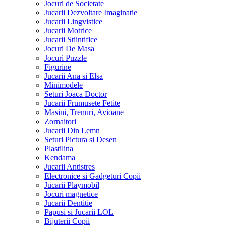
Jocuri de Societate
Jucarii Dezvoltare Imaginatie
Jucarii Lingvistice
Jucarii Motrice
Jucarii Stiintifice
Jocuri De Masa
Jocuri Puzzle
Figurine
Jucarii Ana si Elsa
Minimodele
Seturi Joaca Doctor
Jucarii Frumusete Fetite
Masini, Trenuri, Avioane
Zornaitori
Jucarii Din Lemn
Seturi Pictura si Desen
Plastilina
Kendama
Jucarii Antistres
Electronice si Gadgeturi Copii
Jucarii Playmobil
Jocuri magnetice
Jucarii Dentitie
Papusi si Jucarii LOL
Bijuterii Copii