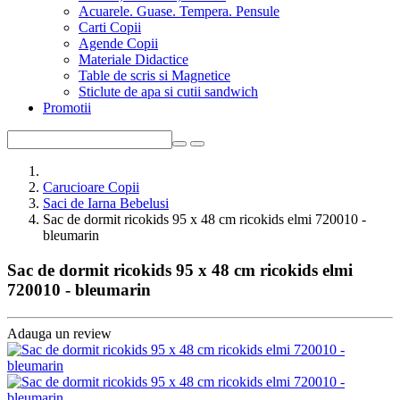
Acuarele. Guase. Tempera. Pensule
Carti Copii
Agende Copii
Materiale Didactice
Table de scris si Magnetice
Sticlute de apa si cutii sandwich
Promotii
Carucioare Copii
Saci de Iarna Bebelusi
Sac de dormit ricokids 95 x 48 cm ricokids elmi 720010 -
bleumarin
Sac de dormit ricokids 95 x 48 cm ricokids elmi
720010 - bleumarin
Adauga un review