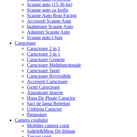
Scaune auto (15-36 kg)
Scaune auto cu Isofix
Scaune Auto Rear Facing
Accesorii Scaune Auto
Inaltatoare Scaune Auto
Adaptori Scaune Auto
Scaune auto i-Size
Carucioare
Carucioare 2 in 1
Carucioare 3 in 1
Carucioare Gemeni
Carucioare Multifunctionale
Carucioare Sport
Carucioare Reversibile
Accesorii Carucioare
Genti Carucioare
Aparatoare Insecte
Husa De Ploaie Carucior
Saci de Iarna Bebelusi
Umbrela Carucior
Parasolare
Camera copilului
Mobilier camera copii
Saltele&Mese De Infasat
Tarcuri copii