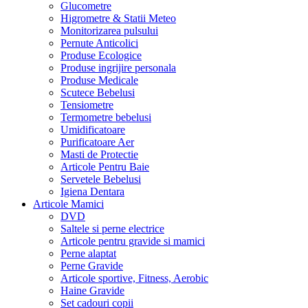
Glucometre
Higrometre & Statii Meteo
Monitorizarea pulsului
Pernute Anticolici
Produse Ecologice
Produse ingrijire personala
Produse Medicale
Scutece Bebelusi
Tensiometre
Termometre bebelusi
Umidificatoare
Purificatoare Aer
Masti de Protectie
Articole Pentru Baie
Servetele Bebelusi
Igiena Dentara
Articole Mamici
DVD
Saltele si perne electrice
Articole pentru gravide si mamici
Perne alaptat
Perne Gravide
Articole sportive, Fitness, Aerobic
Haine Gravide
Set cadouri copii