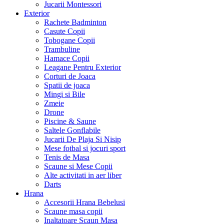
Jucarii Montessori
Exterior
Rachete Badminton
Casute Copii
Tobogane Copii
Trambuline
Hamace Copii
Leagane Pentru Exterior
Corturi de Joaca
Spatii de joaca
Mingi si Bile
Zmeie
Drone
Piscine & Saune
Saltele Gonflabile
Jucarii De Plaja Si Nisip
Mese fotbal si jocuri sport
Tenis de Masa
Scaune si Mese Copii
Alte activitati in aer liber
Darts
Hrana
Accesorii Hrana Bebelusi
Scaune masa copii
Inaltatoare Scaun Masa