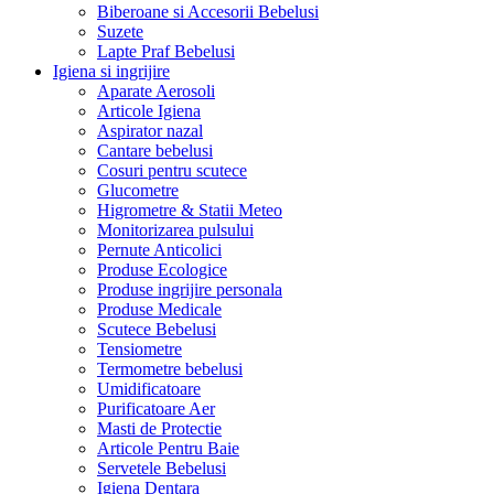
Biberoane si Accesorii Bebelusi
Suzete
Lapte Praf Bebelusi
Igiena si ingrijire
Aparate Aerosoli
Articole Igiena
Aspirator nazal
Cantare bebelusi
Cosuri pentru scutece
Glucometre
Higrometre & Statii Meteo
Monitorizarea pulsului
Pernute Anticolici
Produse Ecologice
Produse ingrijire personala
Produse Medicale
Scutece Bebelusi
Tensiometre
Termometre bebelusi
Umidificatoare
Purificatoare Aer
Masti de Protectie
Articole Pentru Baie
Servetele Bebelusi
Igiena Dentara