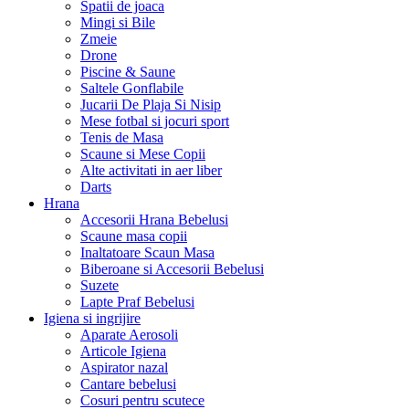
Spatii de joaca
Mingi si Bile
Zmeie
Drone
Piscine & Saune
Saltele Gonflabile
Jucarii De Plaja Si Nisip
Mese fotbal si jocuri sport
Tenis de Masa
Scaune si Mese Copii
Alte activitati in aer liber
Darts
Hrana
Accesorii Hrana Bebelusi
Scaune masa copii
Inaltatoare Scaun Masa
Biberoane si Accesorii Bebelusi
Suzete
Lapte Praf Bebelusi
Igiena si ingrijire
Aparate Aerosoli
Articole Igiena
Aspirator nazal
Cantare bebelusi
Cosuri pentru scutece