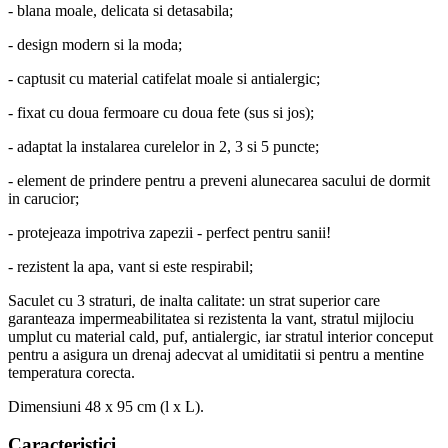
- blana moale, delicata si detasabila;
- design modern si la moda;
- captusit cu material catifelat moale si antialergic;
- fixat cu doua fermoare cu doua fete (sus si jos);
- adaptat la instalarea curelelor in 2, 3 si 5 puncte;
- element de prindere pentru a preveni alunecarea sacului de dormit
in carucior;
- protejeaza impotriva zapezii - perfect pentru sanii!
- rezistent la apa, vant si este respirabil;
Saculet cu 3 straturi, de inalta calitate: un strat superior care
garanteaza impermeabilitatea si rezistenta la vant, stratul mijlociu
umplut cu material cald, puf, antialergic, iar stratul interior conceput
pentru a asigura un drenaj adecvat al umiditatii si pentru a mentine
temperatura corecta.
Dimensiuni 48 x 95 cm (l x L).
Caracteristici