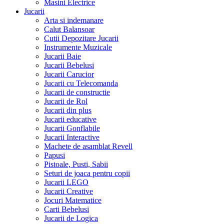
Masini Electrice
Jucarii
Arta si indemanare
Calut Balansoar
Cutii Depozitare Jucarii
Instrumente Muzicale
Jucarii Baie
Jucarii Bebelusi
Jucarii Carucior
Jucarii cu Telecomanda
Jucarii de constructie
Jucarii de Rol
Jucarii din plus
Jucarii educative
Jucarii Gonflabile
Jucarii Interactive
Machete de asamblat Revell
Papusi
Pistoale, Pusti, Sabii
Seturi de joaca pentru copii
Jucarii LEGO
Jucarii Creative
Jocuri Matematice
Carti Bebelusi
Jucarii de Logica