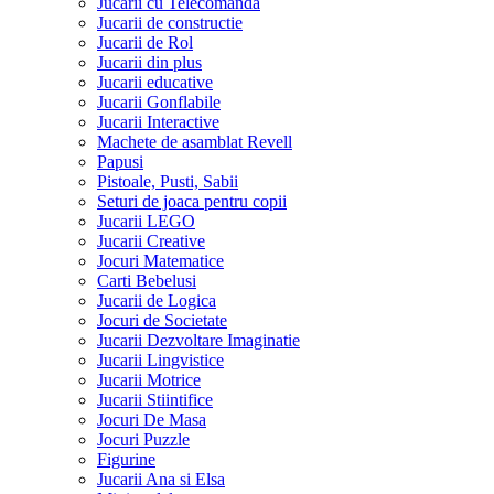
Jucarii cu Telecomanda
Jucarii de constructie
Jucarii de Rol
Jucarii din plus
Jucarii educative
Jucarii Gonflabile
Jucarii Interactive
Machete de asamblat Revell
Papusi
Pistoale, Pusti, Sabii
Seturi de joaca pentru copii
Jucarii LEGO
Jucarii Creative
Jocuri Matematice
Carti Bebelusi
Jucarii de Logica
Jocuri de Societate
Jucarii Dezvoltare Imaginatie
Jucarii Lingvistice
Jucarii Motrice
Jucarii Stiintifice
Jocuri De Masa
Jocuri Puzzle
Figurine
Jucarii Ana si Elsa