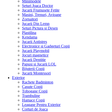
Minimodele
Seturi Joaca Doctor
Jucarii Frumusete Fetite
Masini, Trenuri, Avioane
Zornaitori
Jucarii Din Lemn
Seturi Pictura si Desen
Plastilina
Kendama
Jucarii Antistres
Electronice si Gadgeturi Copii
Jucarii Playmobil
Jocuri magnetice
Jucarii Dentitie
Papusi si Jucarii LOL
Bijuterii Copii
Jucarii Montessori
Exterior
Rachete Badminton
Casute Copii
Tobogane Copii
Trambuline
Hamace Copii
Leagane Pentru Exterior
Corturi de Joaca