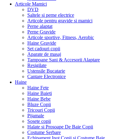
Articole Mamici
DVD
Saltele si perne electrice
Articole pentru gravide si mamici
Perne alaptat
Perne Gravide
Articole sportive, Fitness, Aerobic
Haine Gravide
Set cadouri copii
Aparate de masaj
Tampoane Sani & Accesorii Alaptare
Resigilate
Ustensile Bucatarie
Cantare Electronice
Haine
Haine Fete
Haine Baieti
Haine Bebe
Bluze Copii
Tricouri Copii
Pijamale
Sosete copii
Halate si Prosoape De Baie Copii
Costume Serbare
Echipament Inot Copii si Costume Baie