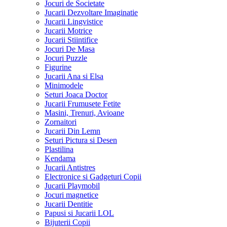
Jocuri de Societate
Jucarii Dezvoltare Imaginatie
Jucarii Lingvistice
Jucarii Motrice
Jucarii Stiintifice
Jocuri De Masa
Jocuri Puzzle
Figurine
Jucarii Ana si Elsa
Minimodele
Seturi Joaca Doctor
Jucarii Frumusete Fetite
Masini, Trenuri, Avioane
Zornaitori
Jucarii Din Lemn
Seturi Pictura si Desen
Plastilina
Kendama
Jucarii Antistres
Electronice si Gadgeturi Copii
Jucarii Playmobil
Jocuri magnetice
Jucarii Dentitie
Papusi si Jucarii LOL
Bijuterii Copii