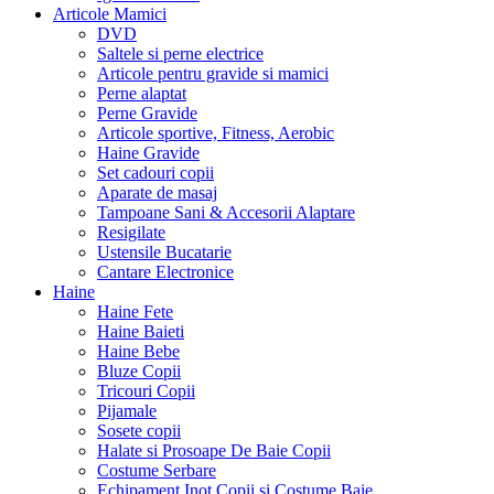
Articole Mamici
DVD
Saltele si perne electrice
Articole pentru gravide si mamici
Perne alaptat
Perne Gravide
Articole sportive, Fitness, Aerobic
Haine Gravide
Set cadouri copii
Aparate de masaj
Tampoane Sani & Accesorii Alaptare
Resigilate
Ustensile Bucatarie
Cantare Electronice
Haine
Haine Fete
Haine Baieti
Haine Bebe
Bluze Copii
Tricouri Copii
Pijamale
Sosete copii
Halate si Prosoape De Baie Copii
Costume Serbare
Echipament Inot Copii si Costume Baie