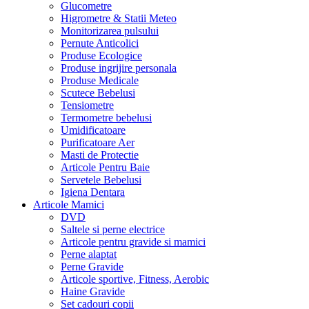
Glucometre
Higrometre & Statii Meteo
Monitorizarea pulsului
Pernute Anticolici
Produse Ecologice
Produse ingrijire personala
Produse Medicale
Scutece Bebelusi
Tensiometre
Termometre bebelusi
Umidificatoare
Purificatoare Aer
Masti de Protectie
Articole Pentru Baie
Servetele Bebelusi
Igiena Dentara
Articole Mamici
DVD
Saltele si perne electrice
Articole pentru gravide si mamici
Perne alaptat
Perne Gravide
Articole sportive, Fitness, Aerobic
Haine Gravide
Set cadouri copii