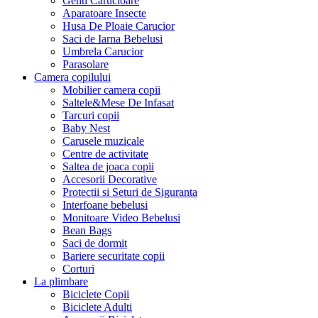
Genti Carucioare
Aparatoare Insecte
Husa De Ploaie Carucior
Saci de Iarna Bebelusi
Umbrela Carucior
Parasolare
Camera copilului
Mobilier camera copii
Saltele&Mese De Infasat
Tarcuri copii
Baby Nest
Carusele muzicale
Centre de activitate
Saltea de joaca copii
Accesorii Decorative
Protectii si Seturi de Siguranta
Interfoane bebelusi
Monitoare Video Bebelusi
Bean Bags
Saci de dormit
Bariere securitate copii
Corturi
La plimbare
Biciclete Copii
Biciclete Adulti