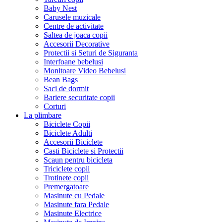
Baby Nest
Carusele muzicale
Centre de activitate
Saltea de joaca copii
Accesorii Decorative
Protectii si Seturi de Siguranta
Interfoane bebelusi
Monitoare Video Bebelusi
Bean Bags
Saci de dormit
Bariere securitate copii
Corturi
La plimbare
Biciclete Copii
Biciclete Adulti
Accesorii Biciclete
Casti Biciclete si Protectii
Scaun pentru bicicleta
Triciclete copii
Trotinete copii
Premergatoare
Masinute cu Pedale
Masinute fara Pedale
Masinute Electrice