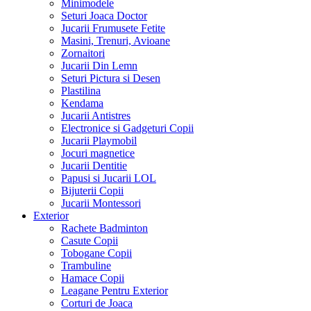
Minimodele
Seturi Joaca Doctor
Jucarii Frumusete Fetite
Masini, Trenuri, Avioane
Zornaitori
Jucarii Din Lemn
Seturi Pictura si Desen
Plastilina
Kendama
Jucarii Antistres
Electronice si Gadgeturi Copii
Jucarii Playmobil
Jocuri magnetice
Jucarii Dentitie
Papusi si Jucarii LOL
Bijuterii Copii
Jucarii Montessori
Exterior
Rachete Badminton
Casute Copii
Tobogane Copii
Trambuline
Hamace Copii
Leagane Pentru Exterior
Corturi de Joaca