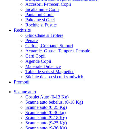
Accesorii Petreceri Copii
Incaltaminte Copii
Pantaloni Copii
Paltoane si Geci
Rochite si Fustite
Rechizite
Ghiozdane si Trolere
Penare
Carioci, Creioane, Stilouri
Acuarele. Guase. Tempera. Pensule
Carti Copii
Agende Copii
Materiale Didactice
Table de scris si Magnetice
Sticlute de apa si cutii sandwich
Promotii
Scaune auto
Cosulet Auto (0-13 Kg)
Scaune auto bebelusi (0-18 Kg)
Scaune auto (0-25 Kg)
Scaune auto (0-36 kg)
Scaune auto (9-18 Kg)
Scaune auto (9-25 Kg)
Scaune auto (9-36 Kg)