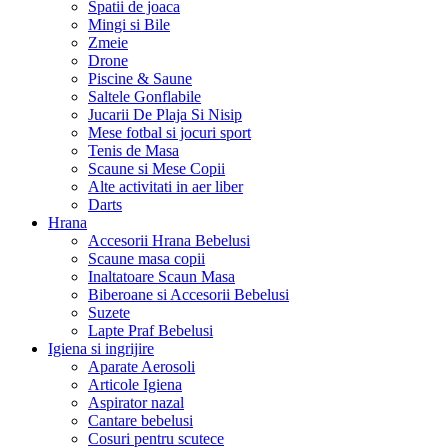
Spatii de joaca
Mingi si Bile
Zmeie
Drone
Piscine & Saune
Saltele Gonflabile
Jucarii De Plaja Si Nisip
Mese fotbal si jocuri sport
Tenis de Masa
Scaune si Mese Copii
Alte activitati in aer liber
Darts
Hrana
Accesorii Hrana Bebelusi
Scaune masa copii
Inaltatoare Scaun Masa
Biberoane si Accesorii Bebelusi
Suzete
Lapte Praf Bebelusi
Igiena si ingrijire
Aparate Aerosoli
Articole Igiena
Aspirator nazal
Cantare bebelusi
Cosuri pentru scutece