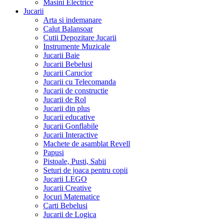
Masini Electrice
Jucarii
Arta si indemanare
Calut Balansoar
Cutii Depozitare Jucarii
Instrumente Muzicale
Jucarii Baie
Jucarii Bebelusi
Jucarii Carucior
Jucarii cu Telecomanda
Jucarii de constructie
Jucarii de Rol
Jucarii din plus
Jucarii educative
Jucarii Gonflabile
Jucarii Interactive
Machete de asamblat Revell
Papusi
Pistoale, Pusti, Sabii
Seturi de joaca pentru copii
Jucarii LEGO
Jucarii Creative
Jocuri Matematice
Carti Bebelusi
Jucarii de Logica