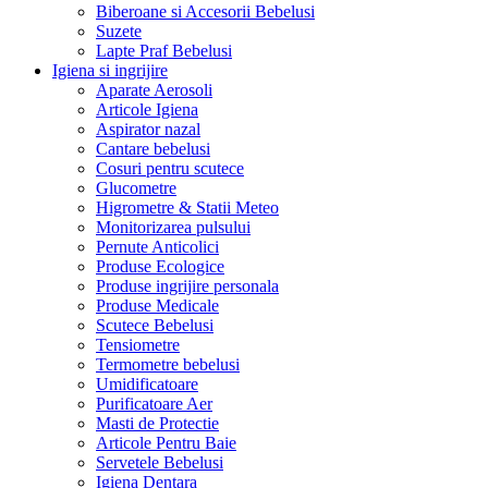
Biberoane si Accesorii Bebelusi
Suzete
Lapte Praf Bebelusi
Igiena si ingrijire
Aparate Aerosoli
Articole Igiena
Aspirator nazal
Cantare bebelusi
Cosuri pentru scutece
Glucometre
Higrometre & Statii Meteo
Monitorizarea pulsului
Pernute Anticolici
Produse Ecologice
Produse ingrijire personala
Produse Medicale
Scutece Bebelusi
Tensiometre
Termometre bebelusi
Umidificatoare
Purificatoare Aer
Masti de Protectie
Articole Pentru Baie
Servetele Bebelusi
Igiena Dentara