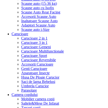
Scaune auto (15-36 kg)
Scaune auto cu Isofix
Scaune Auto Rear Facing
Accesorii Scaune Auto
Inaltatoare Scaune Auto
Adaptori Scaune Auto
Scaune auto i-Size
Carucioare
Carucioare 2 in 1
Carucioare 3 in 1
Carucioare Gemeni
Carucioare Multifunctionale
Carucioare Sport
Carucioare Reversibile
Accesorii Carucioare
Genti Carucioare
Aparatoare Insecte
Husa De Ploaie Carucior
Saci de Iarna Bebelusi
Umbrela Carucior
Parasolare
Camera copilului
Mobilier camera copii
Saltele&Mese De Infasat
Tarcuri copii