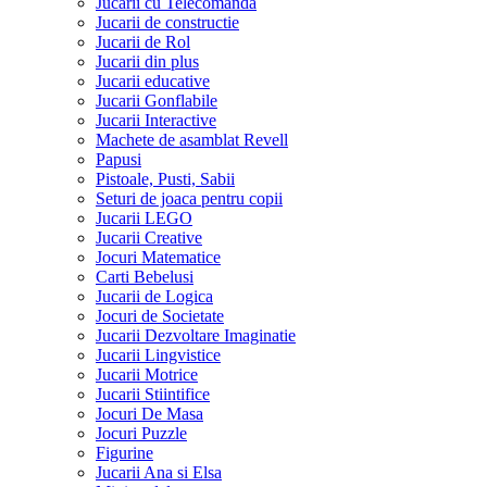
Jucarii cu Telecomanda
Jucarii de constructie
Jucarii de Rol
Jucarii din plus
Jucarii educative
Jucarii Gonflabile
Jucarii Interactive
Machete de asamblat Revell
Papusi
Pistoale, Pusti, Sabii
Seturi de joaca pentru copii
Jucarii LEGO
Jucarii Creative
Jocuri Matematice
Carti Bebelusi
Jucarii de Logica
Jocuri de Societate
Jucarii Dezvoltare Imaginatie
Jucarii Lingvistice
Jucarii Motrice
Jucarii Stiintifice
Jocuri De Masa
Jocuri Puzzle
Figurine
Jucarii Ana si Elsa