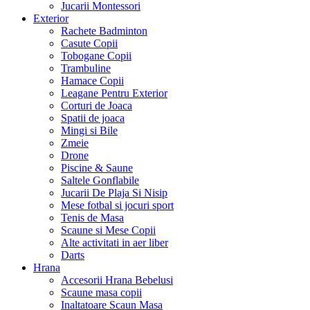
Jucarii Montessori
Exterior
Rachete Badminton
Casute Copii
Tobogane Copii
Trambuline
Hamace Copii
Leagane Pentru Exterior
Corturi de Joaca
Spatii de joaca
Mingi si Bile
Zmeie
Drone
Piscine & Saune
Saltele Gonflabile
Jucarii De Plaja Si Nisip
Mese fotbal si jocuri sport
Tenis de Masa
Scaune si Mese Copii
Alte activitati in aer liber
Darts
Hrana
Accesorii Hrana Bebelusi
Scaune masa copii
Inaltatoare Scaun Masa