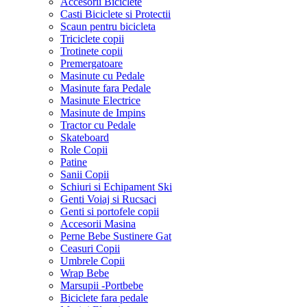
Accesorii Biciclete
Casti Biciclete si Protectii
Scaun pentru bicicleta
Triciclete copii
Trotinete copii
Premergatoare
Masinute cu Pedale
Masinute fara Pedale
Masinute Electrice
Masinute de Impins
Tractor cu Pedale
Skateboard
Role Copii
Patine
Sanii Copii
Schiuri si Echipament Ski
Genti Voiaj si Rucsaci
Genti si portofele copii
Accesorii Masina
Perne Bebe Sustinere Gat
Ceasuri Copii
Umbrele Copii
Wrap Bebe
Marsupii -Portbebe
Biciclete fara pedale