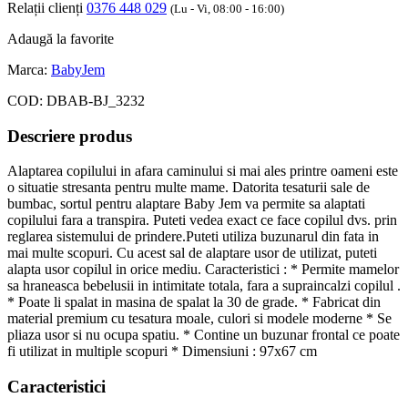
Relații clienți
0376 448 029
(Lu - Vi, 08:00 - 16:00)
Adaugă la favorite
Marca:
BabyJem
COD:
DBAB-BJ_3232
Descriere produs
Alaptarea copilului in afara caminului si mai ales printre oameni este
o situatie stresanta pentru multe mame. Datorita tesaturii sale de
bumbac, sortul pentru alaptare Baby Jem va permite sa alaptati
copilului fara a transpira. Puteti vedea exact ce face copilul dvs. prin
reglarea sistemului de prindere.Puteti utiliza buzunarul din fata in
mai multe scopuri. Cu acest sal de alaptare usor de utilizat, puteti
alapta usor copilul in orice mediu. Caracteristici : * Permite mamelor
sa hraneasca bebelusii in intimitate totala, fara a supraincalzi copilul .
* Poate li spalat in masina de spalat la 30 de grade. * Fabricat din
material premium cu tesatura moale, culori si modele moderne * Se
pliaza usor si nu ocupa spatiu. * Contine un buzunar frontal ce poate
fi utilizat in multiple scopuri * Dimensiuni : 97x67 cm
Caracteristici