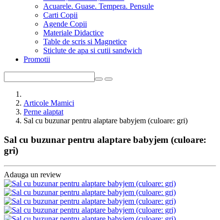
Acuarele. Guase. Tempera. Pensule
Carti Copii
Agende Copii
Materiale Didactice
Table de scris si Magnetice
Sticlute de apa si cutii sandwich
Promotii
Articole Mamici
Perne alaptat
Sal cu buzunar pentru alaptare babyjem (culoare: gri)
Sal cu buzunar pentru alaptare babyjem (culoare:
gri)
Adauga un review