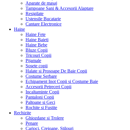
Aparate de masaj
Tampoane Sani & Accesorii Alaptare
Resigilate
Ustensile Bucatarie
Cantare Electronice
Haine
Haine Fete
Haine Baieti
Haine Bebe
Bluze Copii
Tricouri Copii
Pijamale
Sosete copii
Halate si Prosoape De Baie Copii
Costume Serbare
Echipament Inot Copii si Costume Baie
Accesorii Petreceri Copii
Incaltaminte Copii
Pantaloni Copii
Paltoane si Geci
Rochite si Fustite
Rechizite
Ghiozdane si Trolere
Penare
Carioci, Creioane, Stilouri