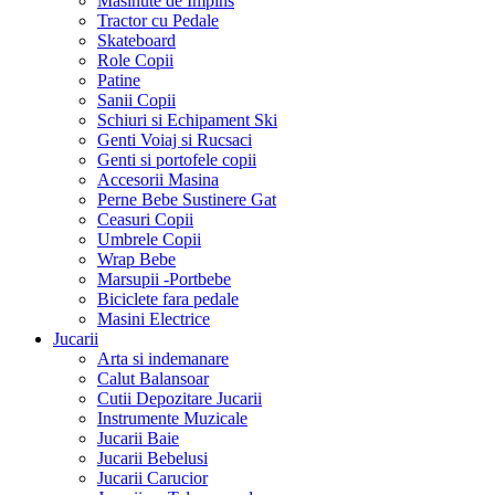
Masinute de Impins
Tractor cu Pedale
Skateboard
Role Copii
Patine
Sanii Copii
Schiuri si Echipament Ski
Genti Voiaj si Rucsaci
Genti si portofele copii
Accesorii Masina
Perne Bebe Sustinere Gat
Ceasuri Copii
Umbrele Copii
Wrap Bebe
Marsupii -Portbebe
Biciclete fara pedale
Masini Electrice
Jucarii
Arta si indemanare
Calut Balansoar
Cutii Depozitare Jucarii
Instrumente Muzicale
Jucarii Baie
Jucarii Bebelusi
Jucarii Carucior