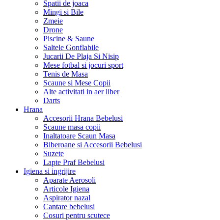
Spatii de joaca
Mingi si Bile
Zmeie
Drone
Piscine & Saune
Saltele Gonflabile
Jucarii De Plaja Si Nisip
Mese fotbal si jocuri sport
Tenis de Masa
Scaune si Mese Copii
Alte activitati in aer liber
Darts
Hrana
Accesorii Hrana Bebelusi
Scaune masa copii
Inaltatoare Scaun Masa
Biberoane si Accesorii Bebelusi
Suzete
Lapte Praf Bebelusi
Igiena si ingrijire
Aparate Aerosoli
Articole Igiena
Aspirator nazal
Cantare bebelusi
Cosuri pentru scutece