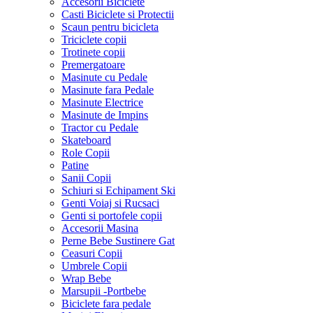
Accesorii Biciclete
Casti Biciclete si Protectii
Scaun pentru bicicleta
Triciclete copii
Trotinete copii
Premergatoare
Masinute cu Pedale
Masinute fara Pedale
Masinute Electrice
Masinute de Impins
Tractor cu Pedale
Skateboard
Role Copii
Patine
Sanii Copii
Schiuri si Echipament Ski
Genti Voiaj si Rucsaci
Genti si portofele copii
Accesorii Masina
Perne Bebe Sustinere Gat
Ceasuri Copii
Umbrele Copii
Wrap Bebe
Marsupii -Portbebe
Biciclete fara pedale