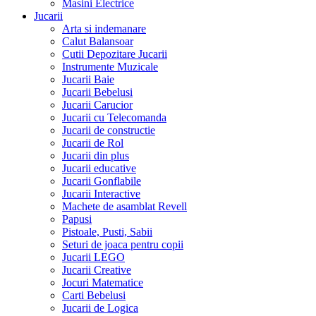
Masini Electrice
Jucarii
Arta si indemanare
Calut Balansoar
Cutii Depozitare Jucarii
Instrumente Muzicale
Jucarii Baie
Jucarii Bebelusi
Jucarii Carucior
Jucarii cu Telecomanda
Jucarii de constructie
Jucarii de Rol
Jucarii din plus
Jucarii educative
Jucarii Gonflabile
Jucarii Interactive
Machete de asamblat Revell
Papusi
Pistoale, Pusti, Sabii
Seturi de joaca pentru copii
Jucarii LEGO
Jucarii Creative
Jocuri Matematice
Carti Bebelusi
Jucarii de Logica