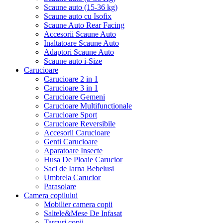
Scaune auto (15-36 kg)
Scaune auto cu Isofix
Scaune Auto Rear Facing
Accesorii Scaune Auto
Inaltatoare Scaune Auto
Adaptori Scaune Auto
Scaune auto i-Size
Carucioare
Carucioare 2 in 1
Carucioare 3 in 1
Carucioare Gemeni
Carucioare Multifunctionale
Carucioare Sport
Carucioare Reversibile
Accesorii Carucioare
Genti Carucioare
Aparatoare Insecte
Husa De Ploaie Carucior
Saci de Iarna Bebelusi
Umbrela Carucior
Parasolare
Camera copilului
Mobilier camera copii
Saltele&Mese De Infasat
Tarcuri copii