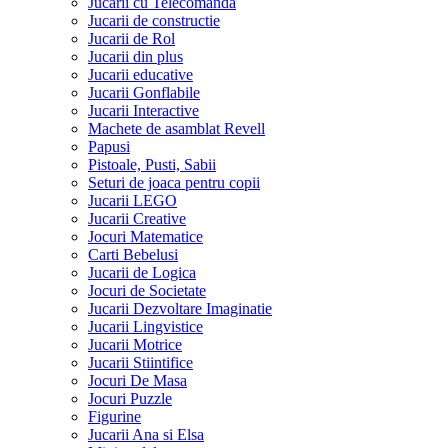
Jucarii cu Telecomanda
Jucarii de constructie
Jucarii de Rol
Jucarii din plus
Jucarii educative
Jucarii Gonflabile
Jucarii Interactive
Machete de asamblat Revell
Papusi
Pistoale, Pusti, Sabii
Seturi de joaca pentru copii
Jucarii LEGO
Jucarii Creative
Jocuri Matematice
Carti Bebelusi
Jucarii de Logica
Jocuri de Societate
Jucarii Dezvoltare Imaginatie
Jucarii Lingvistice
Jucarii Motrice
Jucarii Stiintifice
Jocuri De Masa
Jocuri Puzzle
Figurine
Jucarii Ana si Elsa