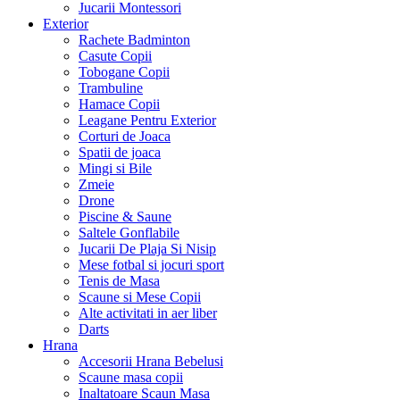
Jucarii Montessori
Exterior
Rachete Badminton
Casute Copii
Tobogane Copii
Trambuline
Hamace Copii
Leagane Pentru Exterior
Corturi de Joaca
Spatii de joaca
Mingi si Bile
Zmeie
Drone
Piscine & Saune
Saltele Gonflabile
Jucarii De Plaja Si Nisip
Mese fotbal si jocuri sport
Tenis de Masa
Scaune si Mese Copii
Alte activitati in aer liber
Darts
Hrana
Accesorii Hrana Bebelusi
Scaune masa copii
Inaltatoare Scaun Masa