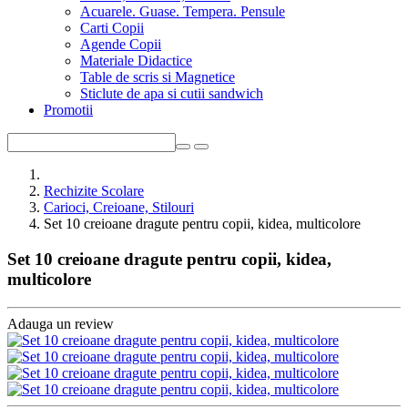
Acuarele. Guase. Tempera. Pensule
Carti Copii
Agende Copii
Materiale Didactice
Table de scris si Magnetice
Sticlute de apa si cutii sandwich
Promotii
Rechizite Scolare
Carioci, Creioane, Stilouri
Set 10 creioane dragute pentru copii, kidea, multicolore
Set 10 creioane dragute pentru copii, kidea,
multicolore
Adauga un review