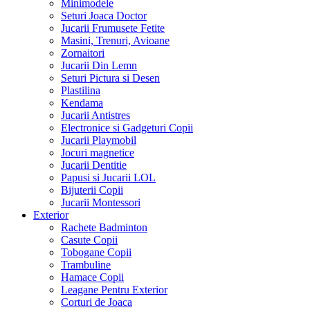
Minimodele
Seturi Joaca Doctor
Jucarii Frumusete Fetite
Masini, Trenuri, Avioane
Zornaitori
Jucarii Din Lemn
Seturi Pictura si Desen
Plastilina
Kendama
Jucarii Antistres
Electronice si Gadgeturi Copii
Jucarii Playmobil
Jocuri magnetice
Jucarii Dentitie
Papusi si Jucarii LOL
Bijuterii Copii
Jucarii Montessori
Exterior
Rachete Badminton
Casute Copii
Tobogane Copii
Trambuline
Hamace Copii
Leagane Pentru Exterior
Corturi de Joaca