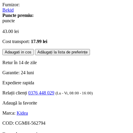
Furnizor:
Bekid
Puncte premiu:
puncte
43.00
lei
Cost transport:
17.99 lei
Adaugati in cos
Adăugați la lista de preferințe
Retur în 14 de zile
Garantie: 24 luni
Expediere rapida
Relații clienți
0376 448 029
(Lu - Vi, 08:00 - 16:00)
Adaugă la favorite
Marca:
Kidea
COD:
CGMH-562794