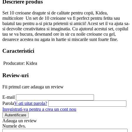
Descriere produs
Set 10 creioane dragute si de calitate pentru copii, Kidea,
multicolore Un set de 10 creioane va fi perfect pentru fetita sau
baiatul tau pentru a-si picta prietenii si amicii! Acest set il va ajuta sa-
si dezvolte creativitatea si imaginatia. Cu ajutorul acestui set, copilul
tau se va bucura, desenand ore in sir cu noile creioane cu gel,
deoarece acestea nu agata in hartie si miscarile sunt foarte fine.
Caracteristici
Producator:
Kidea
Review-uri
Fii primul care adauga un review
E-mail
Parola
V-ati uitat parola?
Inregistrati-va pentru a crea un cont nou
Autentificare
Adauga un review
Numele dvs.