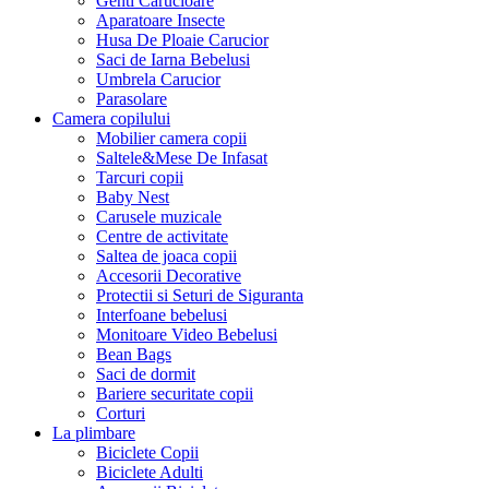
Genti Carucioare
Aparatoare Insecte
Husa De Ploaie Carucior
Saci de Iarna Bebelusi
Umbrela Carucior
Parasolare
Camera copilului
Mobilier camera copii
Saltele&Mese De Infasat
Tarcuri copii
Baby Nest
Carusele muzicale
Centre de activitate
Saltea de joaca copii
Accesorii Decorative
Protectii si Seturi de Siguranta
Interfoane bebelusi
Monitoare Video Bebelusi
Bean Bags
Saci de dormit
Bariere securitate copii
Corturi
La plimbare
Biciclete Copii
Biciclete Adulti