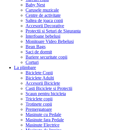
Baby Nest
Carusele muzicale
Centre de activitate
Saltea de joaca copii
Accesorii Decorative
Protectii si Seturi de Siguranta
Interfoane bebelusi
Monitoare Video Bebelusi
Bean Bags
Saci de dormit
Bariere securitate copii
Corturi
La plimbare
Biciclete Copii
Biciclete Adulti
Accesorii Biciclete
Casti Biciclete si Protectii
Scaun pentru bicicleta
Triciclete copii
Trotinete copii
Premergatoare
Masinute cu Pedale
Masinute fara Pedale
Masinute Electrice