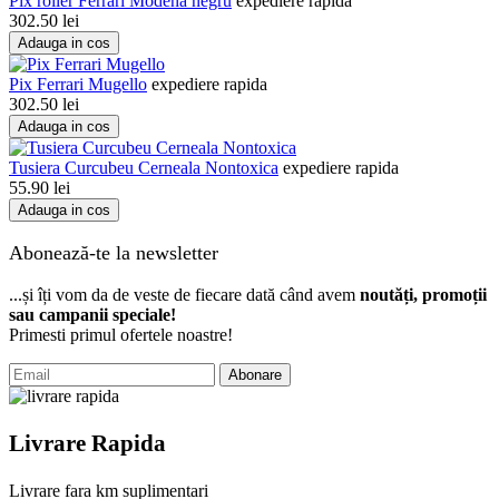
Pix roller Ferrari Modena negru
expediere rapida
302.50
lei
Adauga in cos
Pix Ferrari Mugello
expediere rapida
302.50
lei
Adauga in cos
Tusiera Curcubeu Cerneala Nontoxica
expediere rapida
55.90
lei
Adauga in cos
Abonează-te la newsletter
...și îți vom da de veste de fiecare dată când avem
noutăți, promoții
sau campanii speciale!
Primesti primul ofertele noastre!
Abonare
Livrare Rapida
Livrare fara km suplimentari