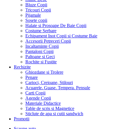
Bluze Copii
Tricouri Copii
Pijamale
Sosete copii
Halate si Prosoape De Baie Copii
Costume Serbare
Echipament Inot Copii si Costume Baie
Accesorii Petreceri Copii
Incaltaminte Copii
Pantaloni Copii
Paltoane si Geci
Rochite si Fustite
Rechizite
Ghiozdane si Trolere
Penare
Carioci, Creioane, Stilouri
Acuarele. Guase. Tempera. Pensule
Carti Copii
Agende Copii
Materiale Didactice
Table de scris si Magnetice
Sticlute de apa si cutii sandwich
Promotii
Scaune auto