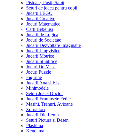
Pistoale, Pusti, Sabii
Seturi de joaca pentru copii
Jucarii LEGO
Jucarii Creative
Jocuri Matematice
Carti Bebelusi
Jucarii de Logica
Jocuri de Societate
Jucarii Dezvoltare Imaginatie
Jucarii Lingvistice
Jucarii Motrice
Jucarii Stiintifice
Jocuri De Masa
Jocuri Puzzle
Figurine
Jucarii Ana si Elsa
Minimodele
Seturi Joaca Doctor
Jucarii Frumusete Fetite
Masini, Trenuri, Avioane
Zornaitori
Jucarii Din Lemn
Seturi Pictura si Desen
Plastilina
Kendama