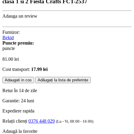
clasa 1 si 2 Fiesta Crafts FCT-2537
Adauga un review
Furnizor:
Bekid
Puncte premiu:
puncte
81.00
lei
Cost transport:
17.99 lei
Adaugati in cos
Adăugați la lista de preferințe
Retur în 14 de zile
Garantie: 24 luni
Expediere rapida
Relații clienți
0376 448 029
(Lu - Vi, 08:00 - 16:00)
Adaugă la favorite