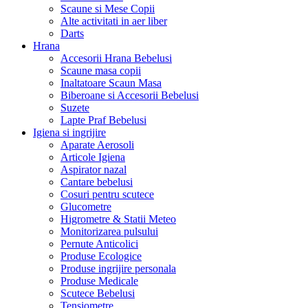
Scaune si Mese Copii
Alte activitati in aer liber
Darts
Hrana
Accesorii Hrana Bebelusi
Scaune masa copii
Inaltatoare Scaun Masa
Biberoane si Accesorii Bebelusi
Suzete
Lapte Praf Bebelusi
Igiena si ingrijire
Aparate Aerosoli
Articole Igiena
Aspirator nazal
Cantare bebelusi
Cosuri pentru scutece
Glucometre
Higrometre & Statii Meteo
Monitorizarea pulsului
Pernute Anticolici
Produse Ecologice
Produse ingrijire personala
Produse Medicale
Scutece Bebelusi
Tensiometre