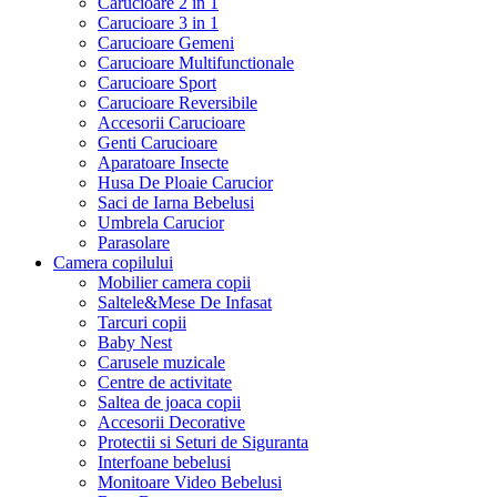
Carucioare 2 in 1
Carucioare 3 in 1
Carucioare Gemeni
Carucioare Multifunctionale
Carucioare Sport
Carucioare Reversibile
Accesorii Carucioare
Genti Carucioare
Aparatoare Insecte
Husa De Ploaie Carucior
Saci de Iarna Bebelusi
Umbrela Carucior
Parasolare
Camera copilului
Mobilier camera copii
Saltele&Mese De Infasat
Tarcuri copii
Baby Nest
Carusele muzicale
Centre de activitate
Saltea de joaca copii
Accesorii Decorative
Protectii si Seturi de Siguranta
Interfoane bebelusi
Monitoare Video Bebelusi