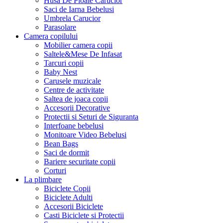
Husa De Ploaie Carucior
Saci de Iarna Bebelusi
Umbrela Carucior
Parasolare
Camera copilului
Mobilier camera copii
Saltele&Mese De Infasat
Tarcuri copii
Baby Nest
Carusele muzicale
Centre de activitate
Saltea de joaca copii
Accesorii Decorative
Protectii si Seturi de Siguranta
Interfoane bebelusi
Monitoare Video Bebelusi
Bean Bags
Saci de dormit
Bariere securitate copii
Corturi
La plimbare
Biciclete Copii
Biciclete Adulti
Accesorii Biciclete
Casti Biciclete si Protectii