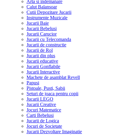
Arta si indemanare
Calut Balansoar
Cutii Depozitare Jucarii
Instrumente Muzicale
Jucarii Baie
Jucarii Bebelusi
Jucarii Carucior
Jucarii cu Telecomanda
Jucarii de constructie
Jucarii de Rol
Jucarii din plus
Jucarii educative
Jucarii Gonflabile
Jucarii Interactive
Machete de asamblat Revell
Papusi
Pistoale, Pusti, Sabii
Seturi de joaca pentru copii
Jucarii LEGO
Jucarii Creative
Jocuri Matematice
Carti Bebelusi
Jucarii de Logica
Jocuri de Societate
Jucarii Dezvoltare Imaginatie