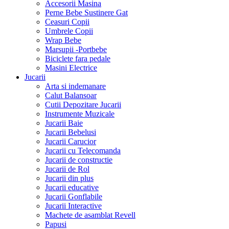
Accesorii Masina
Perne Bebe Sustinere Gat
Ceasuri Copii
Umbrele Copii
Wrap Bebe
Marsupii -Portbebe
Biciclete fara pedale
Masini Electrice
Jucarii
Arta si indemanare
Calut Balansoar
Cutii Depozitare Jucarii
Instrumente Muzicale
Jucarii Baie
Jucarii Bebelusi
Jucarii Carucior
Jucarii cu Telecomanda
Jucarii de constructie
Jucarii de Rol
Jucarii din plus
Jucarii educative
Jucarii Gonflabile
Jucarii Interactive
Machete de asamblat Revell
Papusi