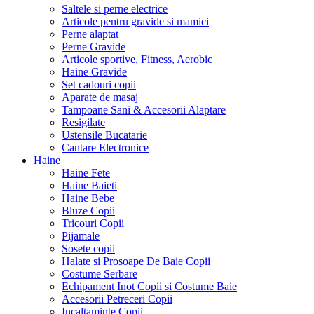
Saltele si perne electrice
Articole pentru gravide si mamici
Perne alaptat
Perne Gravide
Articole sportive, Fitness, Aerobic
Haine Gravide
Set cadouri copii
Aparate de masaj
Tampoane Sani & Accesorii Alaptare
Resigilate
Ustensile Bucatarie
Cantare Electronice
Haine
Haine Fete
Haine Baieti
Haine Bebe
Bluze Copii
Tricouri Copii
Pijamale
Sosete copii
Halate si Prosoape De Baie Copii
Costume Serbare
Echipament Inot Copii si Costume Baie
Accesorii Petreceri Copii
Incaltaminte Copii