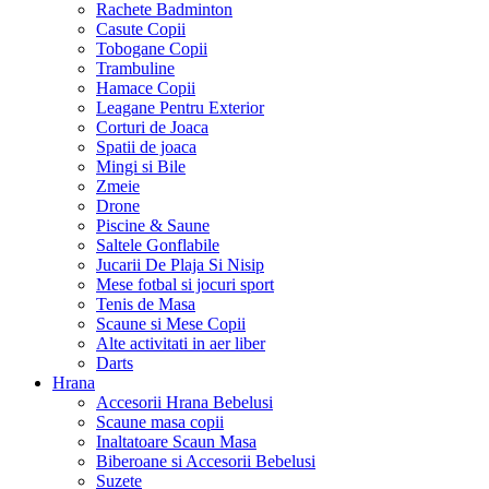
Rachete Badminton
Casute Copii
Tobogane Copii
Trambuline
Hamace Copii
Leagane Pentru Exterior
Corturi de Joaca
Spatii de joaca
Mingi si Bile
Zmeie
Drone
Piscine & Saune
Saltele Gonflabile
Jucarii De Plaja Si Nisip
Mese fotbal si jocuri sport
Tenis de Masa
Scaune si Mese Copii
Alte activitati in aer liber
Darts
Hrana
Accesorii Hrana Bebelusi
Scaune masa copii
Inaltatoare Scaun Masa
Biberoane si Accesorii Bebelusi
Suzete