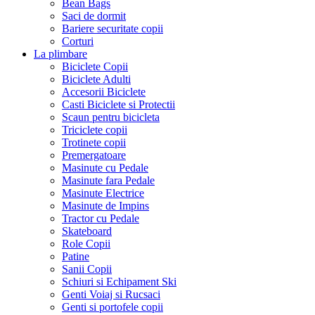
Bean Bags
Saci de dormit
Bariere securitate copii
Corturi
La plimbare
Biciclete Copii
Biciclete Adulti
Accesorii Biciclete
Casti Biciclete si Protectii
Scaun pentru bicicleta
Triciclete copii
Trotinete copii
Premergatoare
Masinute cu Pedale
Masinute fara Pedale
Masinute Electrice
Masinute de Impins
Tractor cu Pedale
Skateboard
Role Copii
Patine
Sanii Copii
Schiuri si Echipament Ski
Genti Voiaj si Rucsaci
Genti si portofele copii