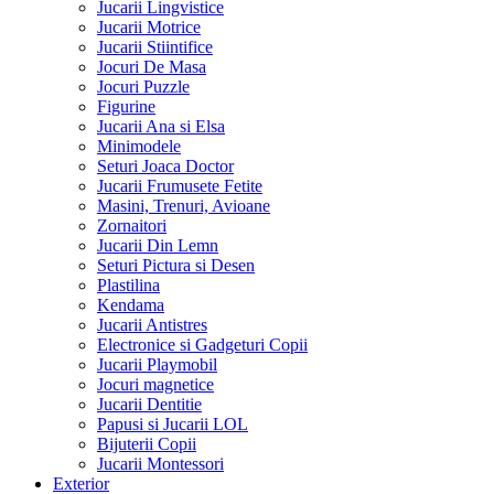
Jucarii Lingvistice
Jucarii Motrice
Jucarii Stiintifice
Jocuri De Masa
Jocuri Puzzle
Figurine
Jucarii Ana si Elsa
Minimodele
Seturi Joaca Doctor
Jucarii Frumusete Fetite
Masini, Trenuri, Avioane
Zornaitori
Jucarii Din Lemn
Seturi Pictura si Desen
Plastilina
Kendama
Jucarii Antistres
Electronice si Gadgeturi Copii
Jucarii Playmobil
Jocuri magnetice
Jucarii Dentitie
Papusi si Jucarii LOL
Bijuterii Copii
Jucarii Montessori
Exterior