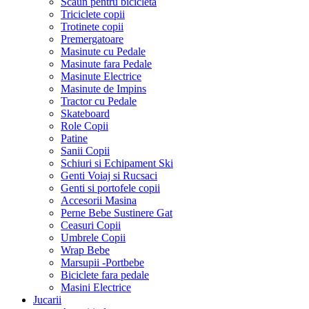
Scaun pentru bicicleta
Triciclete copii
Trotinete copii
Premergatoare
Masinute cu Pedale
Masinute fara Pedale
Masinute Electrice
Masinute de Impins
Tractor cu Pedale
Skateboard
Role Copii
Patine
Sanii Copii
Schiuri si Echipament Ski
Genti Voiaj si Rucsaci
Genti si portofele copii
Accesorii Masina
Perne Bebe Sustinere Gat
Ceasuri Copii
Umbrele Copii
Wrap Bebe
Marsupii -Portbebe
Biciclete fara pedale
Masini Electrice
Jucarii