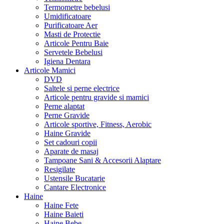
Termometre bebelusi
Umidificatoare
Purificatoare Aer
Masti de Protectie
Articole Pentru Baie
Servetele Bebelusi
Igiena Dentara
Articole Mamici
DVD
Saltele si perne electrice
Articole pentru gravide si mamici
Perne alaptat
Perne Gravide
Articole sportive, Fitness, Aerobic
Haine Gravide
Set cadouri copii
Aparate de masaj
Tampoane Sani & Accesorii Alaptare
Resigilate
Ustensile Bucatarie
Cantare Electronice
Haine
Haine Fete
Haine Baieti
Haine Bebe