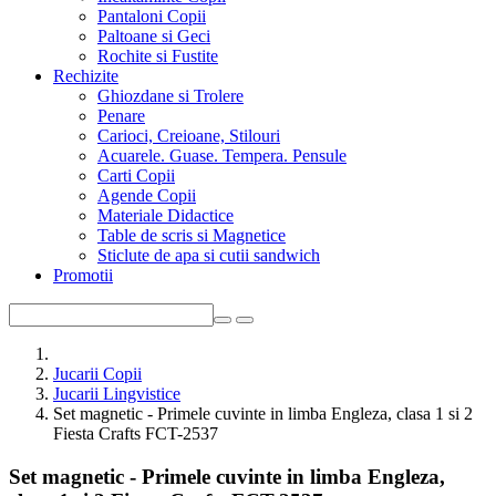
Pantaloni Copii
Paltoane si Geci
Rochite si Fustite
Rechizite
Ghiozdane si Trolere
Penare
Carioci, Creioane, Stilouri
Acuarele. Guase. Tempera. Pensule
Carti Copii
Agende Copii
Materiale Didactice
Table de scris si Magnetice
Sticlute de apa si cutii sandwich
Promotii
Jucarii Copii
Jucarii Lingvistice
Set magnetic - Primele cuvinte in limba Engleza, clasa 1 si 2
Fiesta Crafts FCT-2537
Set magnetic - Primele cuvinte in limba Engleza,