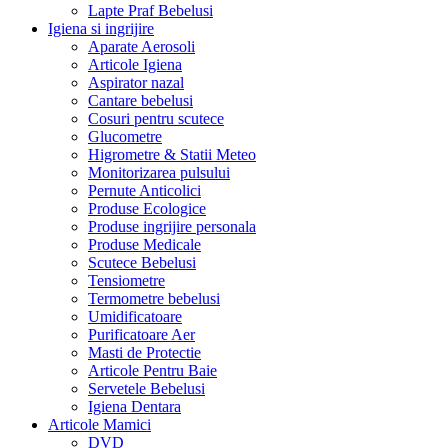
Lapte Praf Bebelusi
Igiena si ingrijire
Aparate Aerosoli
Articole Igiena
Aspirator nazal
Cantare bebelusi
Cosuri pentru scutece
Glucometre
Higrometre & Statii Meteo
Monitorizarea pulsului
Pernute Anticolici
Produse Ecologice
Produse ingrijire personala
Produse Medicale
Scutece Bebelusi
Tensiometre
Termometre bebelusi
Umidificatoare
Purificatoare Aer
Masti de Protectie
Articole Pentru Baie
Servetele Bebelusi
Igiena Dentara
Articole Mamici
DVD