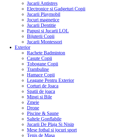
Jucarii Antistres
Electronice si Gadgeturi Copii
Jucarii Playmobil
Jocuri magnetice
Jucarii Dentitie
Papusi si Jucarii LOL
Bijuterii Copii
Jucarii Montessori
Exterior
Rachete Badminton
Casute Copii
Tobogane Copii
Trambuline
Hamace Copii
Leagane Pentru Exterior
Corturi de Joaca
Spatii de joaca
Mingi si Bile
Zmeie
Drone
Piscine & Saune
Saltele Gonflabile
Jucarii De Plaja Si Nisip
Mese fotbal si jocuri sport
Tenis de Masa