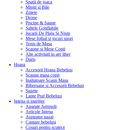
Spatii de joaca
Mingi si Bile
Zmeie
Drone
Piscine & Saune
Saltele Gonflabile
Jucarii De Plaja Si Nisip
Mese fotbal si jocuri sport
Tenis de Masa
Scaune si Mese Copii
Alte activitati in aer liber
Darts
Hrana
Accesorii Hrana Bebelusi
Scaune masa copii
Inaltatoare Scaun Masa
Biberoane si Accesorii Bebelusi
Suzete
Lapte Praf Bebelusi
Igiena si ingrijire
Aparate Aerosoli
Articole Igiena
Aspirator nazal
Cantare bebelusi
Cosuri pentru scutece