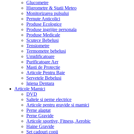
Glucometre
Higrometre & Statii Meteo
Monitorizarea pulsului
Pernute Anticolici
Produse Ecologice
Produse ingrijire personala
Produse Medicale
Scutece Bebelusi
Tensiometre
Termometre bebelusi
Umidificatoare
Purificatoare Aer
Masti de Protectie
Articole Pentru Baie
Servetele Bebelusi
Igiena Dentara
Articole Mamici
DVD
Saltele si perne electrice
Articole pentru gravide si mamici
Perne alaptat
Perne Gravide
Articole sportive, Fitness, Aerobic
Haine Gravide
Set cadouri copii