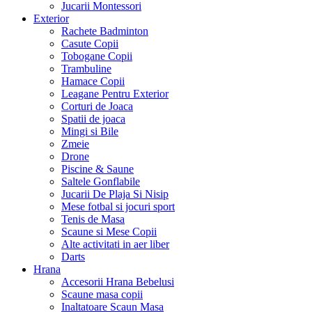
Jucarii Montessori
Exterior
Rachete Badminton
Casute Copii
Tobogane Copii
Trambuline
Hamace Copii
Leagane Pentru Exterior
Corturi de Joaca
Spatii de joaca
Mingi si Bile
Zmeie
Drone
Piscine & Saune
Saltele Gonflabile
Jucarii De Plaja Si Nisip
Mese fotbal si jocuri sport
Tenis de Masa
Scaune si Mese Copii
Alte activitati in aer liber
Darts
Hrana
Accesorii Hrana Bebelusi
Scaune masa copii
Inaltatoare Scaun Masa