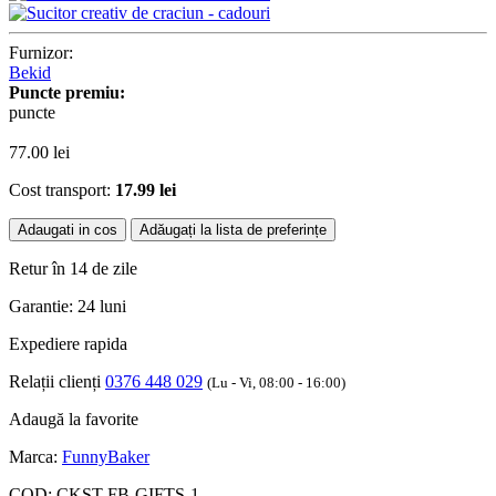
Furnizor:
Bekid
Puncte premiu:
puncte
77.00
lei
Cost transport:
17.99 lei
Adaugati in cos
Adăugați la lista de preferințe
Retur în 14 de zile
Garantie: 24 luni
Expediere rapida
Relații clienți
0376 448 029
(Lu - Vi, 08:00 - 16:00)
Adaugă la favorite
Marca:
FunnyBaker
COD:
CKST-FB-GIFTS-1