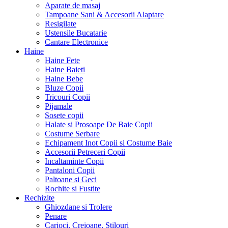
Aparate de masaj
Tampoane Sani & Accesorii Alaptare
Resigilate
Ustensile Bucatarie
Cantare Electronice
Haine
Haine Fete
Haine Baieti
Haine Bebe
Bluze Copii
Tricouri Copii
Pijamale
Sosete copii
Halate si Prosoape De Baie Copii
Costume Serbare
Echipament Inot Copii si Costume Baie
Accesorii Petreceri Copii
Incaltaminte Copii
Pantaloni Copii
Paltoane si Geci
Rochite si Fustite
Rechizite
Ghiozdane si Trolere
Penare
Carioci, Creioane, Stilouri