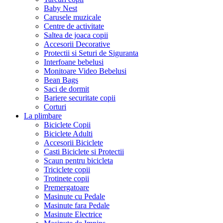
Baby Nest
Carusele muzicale
Centre de activitate
Saltea de joaca copii
Accesorii Decorative
Protectii si Seturi de Siguranta
Interfoane bebelusi
Monitoare Video Bebelusi
Bean Bags
Saci de dormit
Bariere securitate copii
Corturi
La plimbare
Biciclete Copii
Biciclete Adulti
Accesorii Biciclete
Casti Biciclete si Protectii
Scaun pentru bicicleta
Triciclete copii
Trotinete copii
Premergatoare
Masinute cu Pedale
Masinute fara Pedale
Masinute Electrice