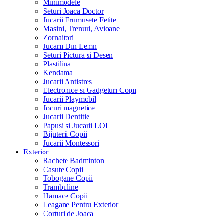
Minimodele
Seturi Joaca Doctor
Jucarii Frumusete Fetite
Masini, Trenuri, Avioane
Zornaitori
Jucarii Din Lemn
Seturi Pictura si Desen
Plastilina
Kendama
Jucarii Antistres
Electronice si Gadgeturi Copii
Jucarii Playmobil
Jocuri magnetice
Jucarii Dentitie
Papusi si Jucarii LOL
Bijuterii Copii
Jucarii Montessori
Exterior
Rachete Badminton
Casute Copii
Tobogane Copii
Trambuline
Hamace Copii
Leagane Pentru Exterior
Corturi de Joaca