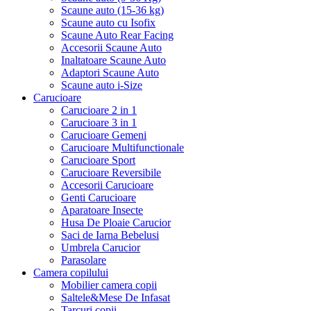
Scaune auto (15-36 kg)
Scaune auto cu Isofix
Scaune Auto Rear Facing
Accesorii Scaune Auto
Inaltatoare Scaune Auto
Adaptori Scaune Auto
Scaune auto i-Size
Carucioare
Carucioare 2 in 1
Carucioare 3 in 1
Carucioare Gemeni
Carucioare Multifunctionale
Carucioare Sport
Carucioare Reversibile
Accesorii Carucioare
Genti Carucioare
Aparatoare Insecte
Husa De Ploaie Carucior
Saci de Iarna Bebelusi
Umbrela Carucior
Parasolare
Camera copilului
Mobilier camera copii
Saltele&Mese De Infasat
Tarcuri copii