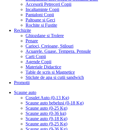
Accesorii Petreceri Copii
Incaltaminte Copii
Pantaloni Copii
Paltoane si Geci
Rochite si Fustite
Rechizite
Ghiozdane si Trolere
Penare
Carioci, Creioane, Stilouri
Acuarele. Guase. Tempera. Pensule
Carti Copii
Agende Copii
Materiale Didactice
Table de scris si Magnetice
Sticlute de apa si cutii sandwich
Promotii
Scaune auto
Cosulet Auto (0-13 Kg)
Scaune auto bebelusi (0-18 Kg)
Scaune auto (0-25 Kg)
Scaune auto (0-36 kg)
Scaune auto (9-18 Kg)
Scaune auto (9-25 Kg)
Scaune auto (9-36 Kg)