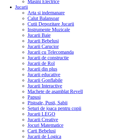
Masini Electrice
Jucarii
Arta si indemanare
Calut Balansoar
Cutii Depozitare Jucarii
Instrumente Muzicale
Jucarii Baie
Jucarii Bebelusi
Jucarii Carucior
Jucarii cu Telecomanda
Jucarii de constructie
Jucarii de Rol
Jucarii din plus
Jucarii educative
Jucarii Gonflabile
Jucarii Interactive
Machete de asamblat Revell
Papusi
Pistoale, Pusti, Sabii
Seturi de joaca pentru copii
Jucarii LEGO
Jucarii Creative
Jocuri Matematice
Carti Bebelusi
Jucarii de Logica