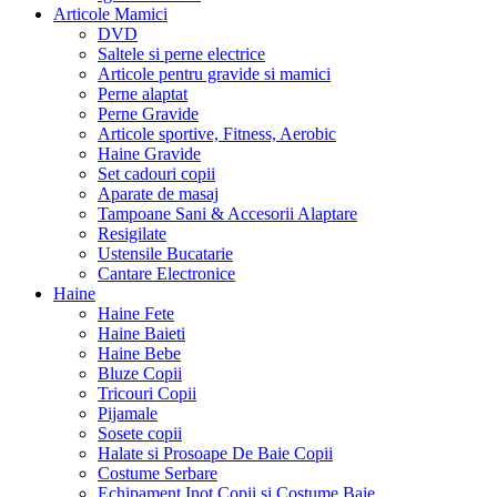
Articole Mamici
DVD
Saltele si perne electrice
Articole pentru gravide si mamici
Perne alaptat
Perne Gravide
Articole sportive, Fitness, Aerobic
Haine Gravide
Set cadouri copii
Aparate de masaj
Tampoane Sani & Accesorii Alaptare
Resigilate
Ustensile Bucatarie
Cantare Electronice
Haine
Haine Fete
Haine Baieti
Haine Bebe
Bluze Copii
Tricouri Copii
Pijamale
Sosete copii
Halate si Prosoape De Baie Copii
Costume Serbare
Echipament Inot Copii si Costume Baie