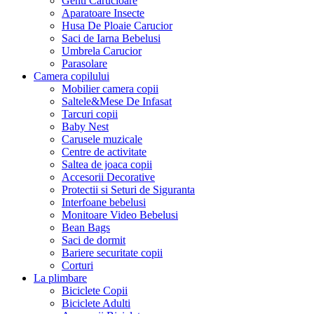
Genti Carucioare
Aparatoare Insecte
Husa De Ploaie Carucior
Saci de Iarna Bebelusi
Umbrela Carucior
Parasolare
Camera copilului
Mobilier camera copii
Saltele&Mese De Infasat
Tarcuri copii
Baby Nest
Carusele muzicale
Centre de activitate
Saltea de joaca copii
Accesorii Decorative
Protectii si Seturi de Siguranta
Interfoane bebelusi
Monitoare Video Bebelusi
Bean Bags
Saci de dormit
Bariere securitate copii
Corturi
La plimbare
Biciclete Copii
Biciclete Adulti