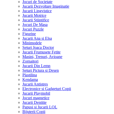
Jocuri de Societate
Jucarii Dezvoltare Imaginatie
Jucarii Lingvistice
Jucarii Motrice
Jucarii Stiintifice
Jocuri De Masa
Jocuri Puzzle
Figurine
Jucarii Ana si Elsa
Minimodele
Seturi Joaca Doctor
Jucarii Frumusete Fetite
Masini, Trenuri, Avioane
Zornaitori
Jucarii Din Lemn
Seturi Pictura si Desen
Plastilina
Kendama
Jucarii Antistres
Electronice si Gadgeturi Copii
Jucarii Playmobil
Jocuri magnetice
Jucarii Dentitie
Papusi si Jucarii LOL
Bijuterii Copii