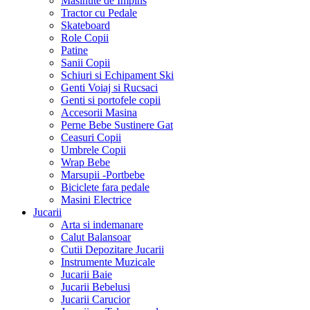
Masinute de Impins
Tractor cu Pedale
Skateboard
Role Copii
Patine
Sanii Copii
Schiuri si Echipament Ski
Genti Voiaj si Rucsaci
Genti si portofele copii
Accesorii Masina
Perne Bebe Sustinere Gat
Ceasuri Copii
Umbrele Copii
Wrap Bebe
Marsupii -Portbebe
Biciclete fara pedale
Masini Electrice
Jucarii
Arta si indemanare
Calut Balansoar
Cutii Depozitare Jucarii
Instrumente Muzicale
Jucarii Baie
Jucarii Bebelusi
Jucarii Carucior