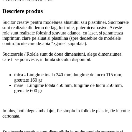
Descriere produs
Sucitor creativ pentru modelarea aluatului sau plastilinei. Sucitoarele
sunt realizate din lemn de fag, lustruite, puternice/masive. Aceste
role sunt realizate folosind gravura adanca, cu laser, si garanteaza
imprinturi clare pe aluat si plastilina (spre deosebire de modelele
contra-facute care de-abia "zgarie" suprafata).
Sucitoarele / Rolele sunt de doua dimensiuni, alege dimensiunea
care ti se potriveste, in limita stocului disponibil:
mica - Lungime totala 240 mm, lungime de lucru 115 mm,
greutate 160 gr
mare - Lungime totala 450 mm, lungime de lucru 250 mm,
greutate 600 gr
In plus, poti alege ambalajul, fie simplu in folie de plastic, fie in cutie
cartonata.
Sucitoarele creative sunt disponibile in multe modele amuzante si