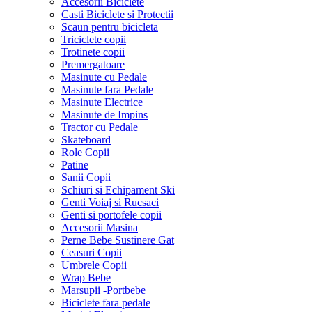
Accesorii Biciclete
Casti Biciclete si Protectii
Scaun pentru bicicleta
Triciclete copii
Trotinete copii
Premergatoare
Masinute cu Pedale
Masinute fara Pedale
Masinute Electrice
Masinute de Impins
Tractor cu Pedale
Skateboard
Role Copii
Patine
Sanii Copii
Schiuri si Echipament Ski
Genti Voiaj si Rucsaci
Genti si portofele copii
Accesorii Masina
Perne Bebe Sustinere Gat
Ceasuri Copii
Umbrele Copii
Wrap Bebe
Marsupii -Portbebe
Biciclete fara pedale