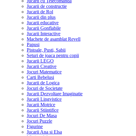
Jucarii cu Telecomanda
Jucarii de constructie
Jucarii de Rol
Jucarii din plus
Jucarii educative
Jucarii Gonflabile
Jucarii Interactive
Machete de asamblat Revell
Papusi
Pistoale, Pusti, Sabii
Seturi de joaca pentru copii
Jucarii LEGO
Jucarii Creative
Jocuri Matematice
Carti Bebelusi
Jucarii de Logica
Jocuri de Societate
Jucarii Dezvoltare Imaginatie
Jucarii Lingvistice
Jucarii Motrice
Jucarii Stiintifice
Jocuri De Masa
Jocuri Puzzle
Figurine
Jucarii Ana si Elsa