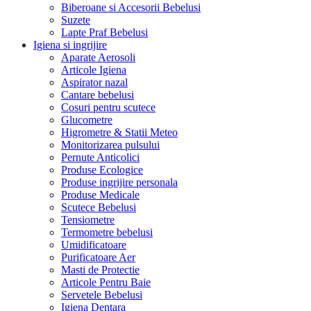
Biberoane si Accesorii Bebelusi
Suzete
Lapte Praf Bebelusi
Igiena si ingrijire
Aparate Aerosoli
Articole Igiena
Aspirator nazal
Cantare bebelusi
Cosuri pentru scutece
Glucometre
Higrometre & Statii Meteo
Monitorizarea pulsului
Pernute Anticolici
Produse Ecologice
Produse ingrijire personala
Produse Medicale
Scutece Bebelusi
Tensiometre
Termometre bebelusi
Umidificatoare
Purificatoare Aer
Masti de Protectie
Articole Pentru Baie
Servetele Bebelusi
Igiena Dentara