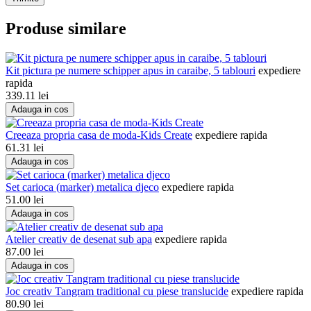
Produse similare
Kit pictura pe numere schipper apus in caraibe, 5 tablouri
expediere
rapida
339.11
lei
Adauga in cos
Creeaza propria casa de moda-Kids Create
expediere rapida
61.31
lei
Adauga in cos
Set carioca (marker) metalica djeco
expediere rapida
51.00
lei
Adauga in cos
Atelier creativ de desenat sub apa
expediere rapida
87.00
lei
Adauga in cos
Joc creativ Tangram traditional cu piese translucide
expediere rapida
80.90
lei