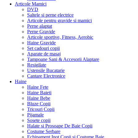
Articole Mamici
DVD
Saltele si perne electrice
Articole pentru gravide si mamici
Perne alaptat
Perne Gravide
Articole sportive, Fitness, Aerobic
Haine Gravide
Set cadouri copii
Aparate de masaj
Tampoane Sani & Accesorii Alaptare
Resigilate
Ustensile Bucatarie
Cantare Electronice
Haine
Haine Fete
Haine Baieti
Haine Bebe
Bluze Copii
Tricouri Copii
Pijamale
Sosete copii
Halate si Prosoape De Baie Copii
Costume Serbare
Echipament Inot Copii si Costume Baie