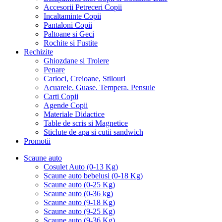
Accesorii Petreceri Copii
Incaltaminte Copii
Pantaloni Copii
Paltoane si Geci
Rochite si Fustite
Rechizite
Ghiozdane si Trolere
Penare
Carioci, Creioane, Stilouri
Acuarele. Guase. Tempera. Pensule
Carti Copii
Agende Copii
Materiale Didactice
Table de scris si Magnetice
Sticlute de apa si cutii sandwich
Promotii
Scaune auto
Cosulet Auto (0-13 Kg)
Scaune auto bebelusi (0-18 Kg)
Scaune auto (0-25 Kg)
Scaune auto (0-36 kg)
Scaune auto (9-18 Kg)
Scaune auto (9-25 Kg)
Scaune auto (9-36 Kg)