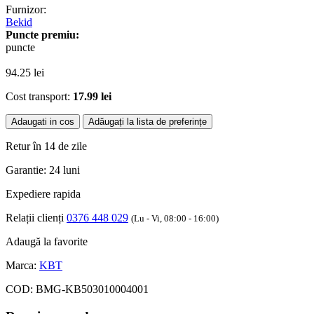
Furnizor:
Bekid
Puncte premiu:
puncte
94.25
lei
Cost transport:
17.99 lei
Adaugati in cos
Adăugați la lista de preferințe
Retur în 14 de zile
Garantie: 24 luni
Expediere rapida
Relații clienți
0376 448 029
(Lu - Vi, 08:00 - 16:00)
Adaugă la favorite
Marca:
KBT
COD:
BMG-KB503010004001