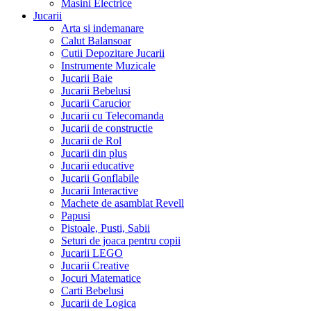
Masini Electrice
Jucarii
Arta si indemanare
Calut Balansoar
Cutii Depozitare Jucarii
Instrumente Muzicale
Jucarii Baie
Jucarii Bebelusi
Jucarii Carucior
Jucarii cu Telecomanda
Jucarii de constructie
Jucarii de Rol
Jucarii din plus
Jucarii educative
Jucarii Gonflabile
Jucarii Interactive
Machete de asamblat Revell
Papusi
Pistoale, Pusti, Sabii
Seturi de joaca pentru copii
Jucarii LEGO
Jucarii Creative
Jocuri Matematice
Carti Bebelusi
Jucarii de Logica