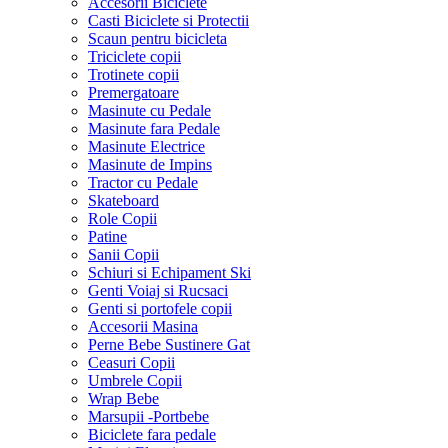
Accesorii Biciclete
Casti Biciclete si Protectii
Scaun pentru bicicleta
Triciclete copii
Trotinete copii
Premergatoare
Masinute cu Pedale
Masinute fara Pedale
Masinute Electrice
Masinute de Impins
Tractor cu Pedale
Skateboard
Role Copii
Patine
Sanii Copii
Schiuri si Echipament Ski
Genti Voiaj si Rucsaci
Genti si portofele copii
Accesorii Masina
Perne Bebe Sustinere Gat
Ceasuri Copii
Umbrele Copii
Wrap Bebe
Marsupii -Portbebe
Biciclete fara pedale