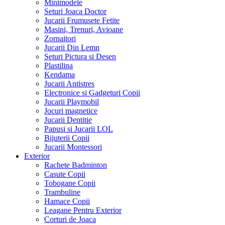
Minimodele
Seturi Joaca Doctor
Jucarii Frumusete Fetite
Masini, Trenuri, Avioane
Zornaitori
Jucarii Din Lemn
Seturi Pictura si Desen
Plastilina
Kendama
Jucarii Antistres
Electronice si Gadgeturi Copii
Jucarii Playmobil
Jocuri magnetice
Jucarii Dentitie
Papusi si Jucarii LOL
Bijuterii Copii
Jucarii Montessori
Exterior
Rachete Badminton
Casute Copii
Tobogane Copii
Trambuline
Hamace Copii
Leagane Pentru Exterior
Corturi de Joaca