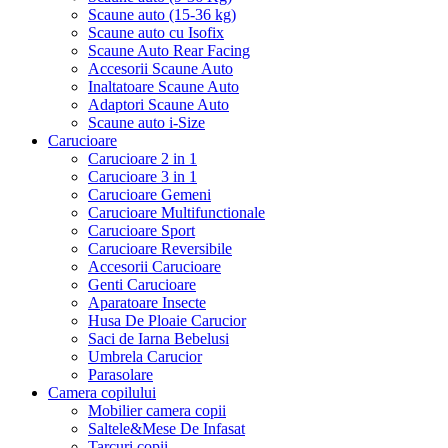
Scaune auto (15-36 kg)
Scaune auto cu Isofix
Scaune Auto Rear Facing
Accesorii Scaune Auto
Inaltatoare Scaune Auto
Adaptori Scaune Auto
Scaune auto i-Size
Carucioare
Carucioare 2 in 1
Carucioare 3 in 1
Carucioare Gemeni
Carucioare Multifunctionale
Carucioare Sport
Carucioare Reversibile
Accesorii Carucioare
Genti Carucioare
Aparatoare Insecte
Husa De Ploaie Carucior
Saci de Iarna Bebelusi
Umbrela Carucior
Parasolare
Camera copilului
Mobilier camera copii
Saltele&Mese De Infasat
Tarcuri copii