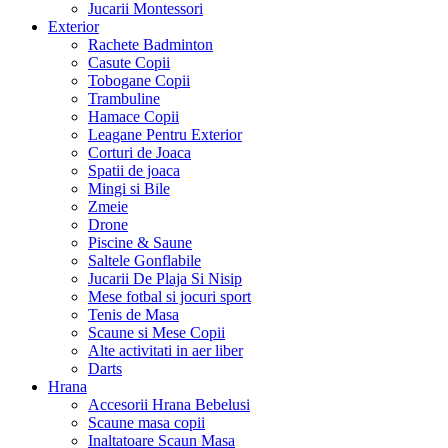
Jucarii Montessori
Exterior
Rachete Badminton
Casute Copii
Tobogane Copii
Trambuline
Hamace Copii
Leagane Pentru Exterior
Corturi de Joaca
Spatii de joaca
Mingi si Bile
Zmeie
Drone
Piscine & Saune
Saltele Gonflabile
Jucarii De Plaja Si Nisip
Mese fotbal si jocuri sport
Tenis de Masa
Scaune si Mese Copii
Alte activitati in aer liber
Darts
Hrana
Accesorii Hrana Bebelusi
Scaune masa copii
Inaltatoare Scaun Masa