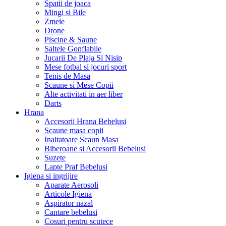
Spatii de joaca
Mingi si Bile
Zmeie
Drone
Piscine & Saune
Saltele Gonflabile
Jucarii De Plaja Si Nisip
Mese fotbal si jocuri sport
Tenis de Masa
Scaune si Mese Copii
Alte activitati in aer liber
Darts
Hrana
Accesorii Hrana Bebelusi
Scaune masa copii
Inaltatoare Scaun Masa
Biberoane si Accesorii Bebelusi
Suzete
Lapte Praf Bebelusi
Igiena si ingrijire
Aparate Aerosoli
Articole Igiena
Aspirator nazal
Cantare bebelusi
Cosuri pentru scutece