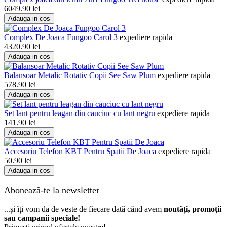
6049.90
lei
Adauga in cos
Complex De Joaca Fungoo Carol 3
expediere rapida
4320.90
lei
Adauga in cos
Balansoar Metalic Rotativ Copii See Saw Plum
expediere rapida
578.90
lei
Adauga in cos
Set lant pentru leagan din cauciuc cu lant negru
expediere rapida
141.90
lei
Adauga in cos
Accesoriu Telefon KBT Pentru Spatii De Joaca
expediere rapida
50.90
lei
Adauga in cos
Abonează-te la newsletter
...și îți vom da de veste de fiecare dată când avem
noutăți, promoții
sau campanii speciale!