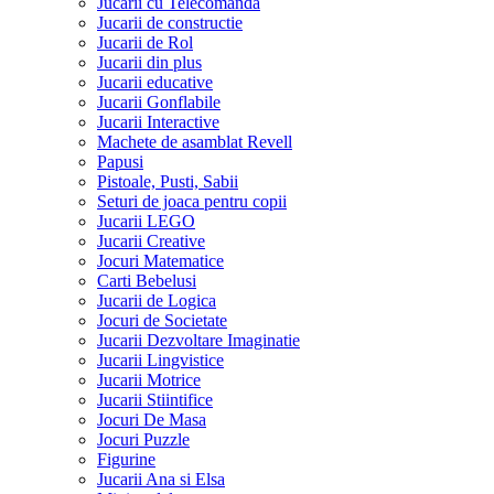
Jucarii cu Telecomanda
Jucarii de constructie
Jucarii de Rol
Jucarii din plus
Jucarii educative
Jucarii Gonflabile
Jucarii Interactive
Machete de asamblat Revell
Papusi
Pistoale, Pusti, Sabii
Seturi de joaca pentru copii
Jucarii LEGO
Jucarii Creative
Jocuri Matematice
Carti Bebelusi
Jucarii de Logica
Jocuri de Societate
Jucarii Dezvoltare Imaginatie
Jucarii Lingvistice
Jucarii Motrice
Jucarii Stiintifice
Jocuri De Masa
Jocuri Puzzle
Figurine
Jucarii Ana si Elsa