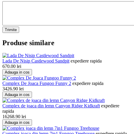
Trimite
Produse similare
Lada De Nisip Castlewood Sandpit
expediere rapida
670.00
lei
Adauga in cos
Complex De Joaca Fungoo Funny 2
expediere rapida
3426.90
lei
Adauga in cos
Complex de joaca din lemn Canyon Ridge Kidkraft
expediere
rapida
16268.90
lei
Adauga in cos
Complex joaca din lemn 7in1 Fungoo Treehouse
expediere rapida