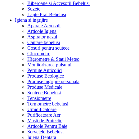
Biberoane si Accesorii Bebelusi
Suzete
Lapte Praf Bebelusi
Igiena si ingrijire
Aparate Aerosoli
Articole Igiena
Aspirator nazal
Cantare bebelusi
Cosuri pentru scutece
Glucometre
Higrometre & Statii Meteo
Monitorizarea pulsului
Pernute Anticolici
Produse Ecologice
Produse ingrijire personala
Produse Medicale
Scutece Bebelusi
Tensiometre
Termometre bebelusi
Umidificatoare
Purificatoare Aer
Masti de Protectie
Articole Pentru Baie
Servetele Bebelusi
Igiena Dentara