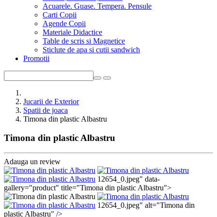
Acuarele. Guase. Tempera. Pensule
Carti Copii
Agende Copii
Materiale Didactice
Table de scris si Magnetice
Sticlute de apa si cutii sandwich
Promotii
Jucarii de Exterior
Spatii de joaca
Timona din plastic Albastru
Timona din plastic Albastru
Adauga un review
12654_0.jpeg" data-
gallery="product" title="Timona din plastic Albastru">
12654_0.jpeg" alt="Timona din
plastic Albastru" />