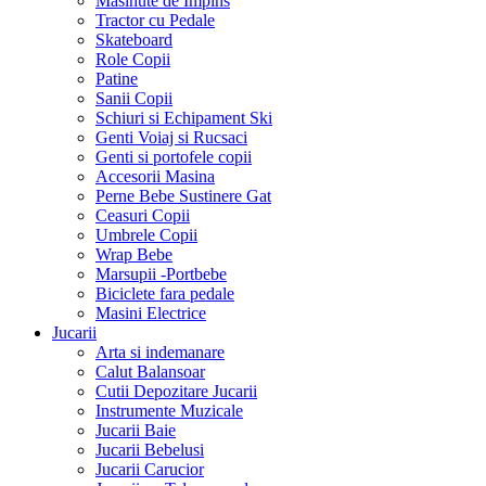
Masinute de Impins
Tractor cu Pedale
Skateboard
Role Copii
Patine
Sanii Copii
Schiuri si Echipament Ski
Genti Voiaj si Rucsaci
Genti si portofele copii
Accesorii Masina
Perne Bebe Sustinere Gat
Ceasuri Copii
Umbrele Copii
Wrap Bebe
Marsupii -Portbebe
Biciclete fara pedale
Masini Electrice
Jucarii
Arta si indemanare
Calut Balansoar
Cutii Depozitare Jucarii
Instrumente Muzicale
Jucarii Baie
Jucarii Bebelusi
Jucarii Carucior