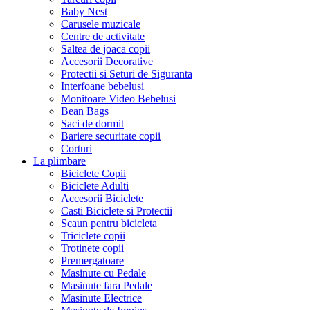
Baby Nest
Carusele muzicale
Centre de activitate
Saltea de joaca copii
Accesorii Decorative
Protectii si Seturi de Siguranta
Interfoane bebelusi
Monitoare Video Bebelusi
Bean Bags
Saci de dormit
Bariere securitate copii
Corturi
La plimbare
Biciclete Copii
Biciclete Adulti
Accesorii Biciclete
Casti Biciclete si Protectii
Scaun pentru bicicleta
Triciclete copii
Trotinete copii
Premergatoare
Masinute cu Pedale
Masinute fara Pedale
Masinute Electrice