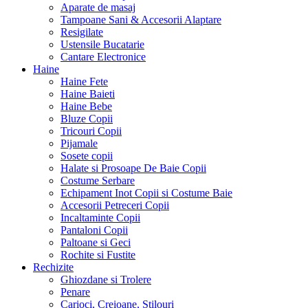
Aparate de masaj
Tampoane Sani & Accesorii Alaptare
Resigilate
Ustensile Bucatarie
Cantare Electronice
Haine
Haine Fete
Haine Baieti
Haine Bebe
Bluze Copii
Tricouri Copii
Pijamale
Sosete copii
Halate si Prosoape De Baie Copii
Costume Serbare
Echipament Inot Copii si Costume Baie
Accesorii Petreceri Copii
Incaltaminte Copii
Pantaloni Copii
Paltoane si Geci
Rochite si Fustite
Rechizite
Ghiozdane si Trolere
Penare
Carioci, Creioane, Stilouri