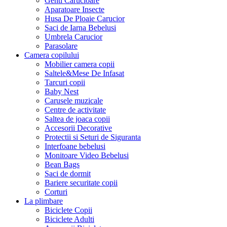
Genti Carucioare
Aparatoare Insecte
Husa De Ploaie Carucior
Saci de Iarna Bebelusi
Umbrela Carucior
Parasolare
Camera copilului
Mobilier camera copii
Saltele&Mese De Infasat
Tarcuri copii
Baby Nest
Carusele muzicale
Centre de activitate
Saltea de joaca copii
Accesorii Decorative
Protectii si Seturi de Siguranta
Interfoane bebelusi
Monitoare Video Bebelusi
Bean Bags
Saci de dormit
Bariere securitate copii
Corturi
La plimbare
Biciclete Copii
Biciclete Adulti