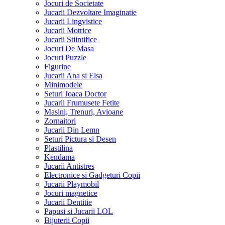
Jocuri de Societate
Jucarii Dezvoltare Imaginatie
Jucarii Lingvistice
Jucarii Motrice
Jucarii Stiintifice
Jocuri De Masa
Jocuri Puzzle
Figurine
Jucarii Ana si Elsa
Minimodele
Seturi Joaca Doctor
Jucarii Frumusete Fetite
Masini, Trenuri, Avioane
Zornaitori
Jucarii Din Lemn
Seturi Pictura si Desen
Plastilina
Kendama
Jucarii Antistres
Electronice si Gadgeturi Copii
Jucarii Playmobil
Jocuri magnetice
Jucarii Dentitie
Papusi si Jucarii LOL
Bijuterii Copii