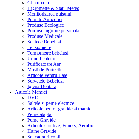
Glucometre
Higrometre & Statii Meteo
Monitorizarea pulsului
Pernute Anticolici
Produse Ecologice
Produse ingrijire personala
Produse Medicale
Scutece Bebelusi
Tensiometre
Termometre bebelusi
Umidificatoare
Purificatoare Aer
Masti de Protectie
Articole Pentru Baie
Servetele Bebelusi
Igiena Dentara
Articole Mamici
DVD
Saltele si perne electrice
Articole pentru gravide si mamici
Perne alaptat
Perne Gravide
Articole sportive, Fitness, Aerobic
Haine Gravide
Set cadouri copii