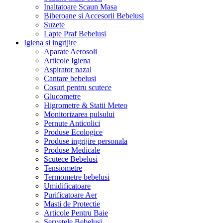
Inaltatoare Scaun Masa
Biberoane si Accesorii Bebelusi
Suzete
Lapte Praf Bebelusi
Igiena si ingrijire
Aparate Aerosoli
Articole Igiena
Aspirator nazal
Cantare bebelusi
Cosuri pentru scutece
Glucometre
Higrometre & Statii Meteo
Monitorizarea pulsului
Pernute Anticolici
Produse Ecologice
Produse ingrijire personala
Produse Medicale
Scutece Bebelusi
Tensiometre
Termometre bebelusi
Umidificatoare
Purificatoare Aer
Masti de Protectie
Articole Pentru Baie
Servetele Bebelusi