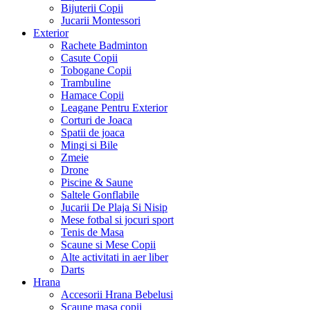
Bijuterii Copii
Jucarii Montessori
Exterior
Rachete Badminton
Casute Copii
Tobogane Copii
Trambuline
Hamace Copii
Leagane Pentru Exterior
Corturi de Joaca
Spatii de joaca
Mingi si Bile
Zmeie
Drone
Piscine & Saune
Saltele Gonflabile
Jucarii De Plaja Si Nisip
Mese fotbal si jocuri sport
Tenis de Masa
Scaune si Mese Copii
Alte activitati in aer liber
Darts
Hrana
Accesorii Hrana Bebelusi
Scaune masa copii