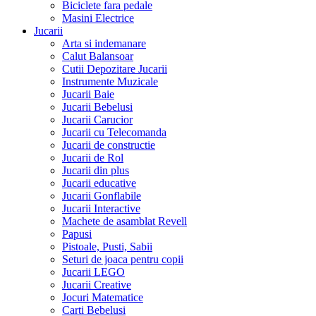
Biciclete fara pedale
Masini Electrice
Jucarii
Arta si indemanare
Calut Balansoar
Cutii Depozitare Jucarii
Instrumente Muzicale
Jucarii Baie
Jucarii Bebelusi
Jucarii Carucior
Jucarii cu Telecomanda
Jucarii de constructie
Jucarii de Rol
Jucarii din plus
Jucarii educative
Jucarii Gonflabile
Jucarii Interactive
Machete de asamblat Revell
Papusi
Pistoale, Pusti, Sabii
Seturi de joaca pentru copii
Jucarii LEGO
Jucarii Creative
Jocuri Matematice
Carti Bebelusi