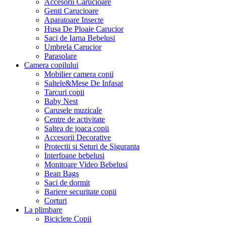
Accesorii Carucioare
Genti Carucioare
Aparatoare Insecte
Husa De Ploaie Carucior
Saci de Iarna Bebelusi
Umbrela Carucior
Parasolare
Camera copilului
Mobilier camera copii
Saltele&Mese De Infasat
Tarcuri copii
Baby Nest
Carusele muzicale
Centre de activitate
Saltea de joaca copii
Accesorii Decorative
Protectii si Seturi de Siguranta
Interfoane bebelusi
Monitoare Video Bebelusi
Bean Bags
Saci de dormit
Bariere securitate copii
Corturi
La plimbare
Biciclete Copii