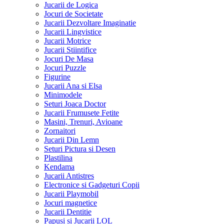
Jucarii de Logica
Jocuri de Societate
Jucarii Dezvoltare Imaginatie
Jucarii Lingvistice
Jucarii Motrice
Jucarii Stiintifice
Jocuri De Masa
Jocuri Puzzle
Figurine
Jucarii Ana si Elsa
Minimodele
Seturi Joaca Doctor
Jucarii Frumusete Fetite
Masini, Trenuri, Avioane
Zornaitori
Jucarii Din Lemn
Seturi Pictura si Desen
Plastilina
Kendama
Jucarii Antistres
Electronice si Gadgeturi Copii
Jucarii Playmobil
Jocuri magnetice
Jucarii Dentitie
Papusi si Jucarii LOL