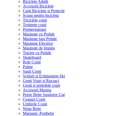
Biciclete Adulti
Accesorii Biciclete
Casti Biciclete si Protectii
Scaun pentru bicicleta
Triciclete copii
Trotinete copii
Premergatoare
Masinute cu Pedale
Masinute fara Pedale
Masinute Electrice
Masinute de Impins
Tractor cu Pedale
Skateboard
Role Copii
Patine
Sanii Copii
Schiuri si Echipament Ski
Genti Voiaj si Rucsaci
Genti si portofele copii
Accesorii Masina
Perne Bebe Sustinere Gat
Ceasuri Copii
Umbrele Copii
Wrap Bebe
Marsupii -Portbebe