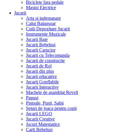
Biciclete fara pedale
Masini Electrice
Jucarii
Arta si indemanare
Calut Balansoar
Cutii Depozitare Jucarii
Instrumente Muzicale
Jucarii Baie
Jucarii Bebelusi
Jucarii Carucior
Jucarii cu Telecomanda
Jucarii de constructie
Jucarii de Rol
Jucarii din plus
Jucarii educative
Jucarii Gonflabile
Jucarii Interactive
Machete de asamblat Revell
Papusi
Pistoale, Pusti, Sabii
Seturi de joaca pentru copii
Jucarii LEGO
Jucarii Creative
Jocuri Matematice
Carti Bebelusi