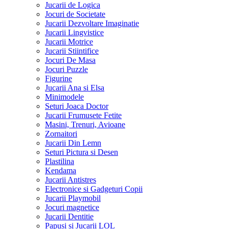
Jucarii de Logica
Jocuri de Societate
Jucarii Dezvoltare Imaginatie
Jucarii Lingvistice
Jucarii Motrice
Jucarii Stiintifice
Jocuri De Masa
Jocuri Puzzle
Figurine
Jucarii Ana si Elsa
Minimodele
Seturi Joaca Doctor
Jucarii Frumusete Fetite
Masini, Trenuri, Avioane
Zornaitori
Jucarii Din Lemn
Seturi Pictura si Desen
Plastilina
Kendama
Jucarii Antistres
Electronice si Gadgeturi Copii
Jucarii Playmobil
Jocuri magnetice
Jucarii Dentitie
Papusi si Jucarii LOL