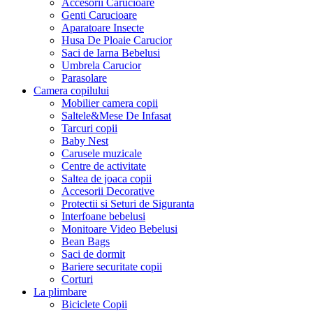
Accesorii Carucioare
Genti Carucioare
Aparatoare Insecte
Husa De Ploaie Carucior
Saci de Iarna Bebelusi
Umbrela Carucior
Parasolare
Camera copilului
Mobilier camera copii
Saltele&Mese De Infasat
Tarcuri copii
Baby Nest
Carusele muzicale
Centre de activitate
Saltea de joaca copii
Accesorii Decorative
Protectii si Seturi de Siguranta
Interfoane bebelusi
Monitoare Video Bebelusi
Bean Bags
Saci de dormit
Bariere securitate copii
Corturi
La plimbare
Biciclete Copii