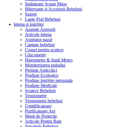
Inaltatoare Scaun Masa
Biberoane si Accesorii Bebelusi
Suzete
Lapte Praf Bebelusi
Igiena si ingrijire
Aparate Aerosoli
Articole Igiena
Aspirator nazal
Cantare bebelusi
Cosuri pentru scutece
Glucometre
Higrometre & Statii Meteo
Monitorizarea pulsului
Pernute Anticolici
Produse Ecologice
Produse ingrijire personala
Produse Medicale
Scutece Bebelusi
Tensiometre
Termometre bebelusi
Umidificatoare
Purificatoare Aer
Masti de Protectie
Articole Pentru Baie
Servetele Bebelusi