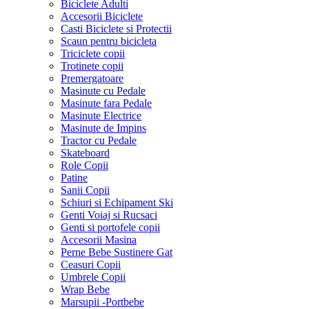
Biciclete Adulti
Accesorii Biciclete
Casti Biciclete si Protectii
Scaun pentru bicicleta
Triciclete copii
Trotinete copii
Premergatoare
Masinute cu Pedale
Masinute fara Pedale
Masinute Electrice
Masinute de Impins
Tractor cu Pedale
Skateboard
Role Copii
Patine
Sanii Copii
Schiuri si Echipament Ski
Genti Voiaj si Rucsaci
Genti si portofele copii
Accesorii Masina
Perne Bebe Sustinere Gat
Ceasuri Copii
Umbrele Copii
Wrap Bebe
Marsupii -Portbebe