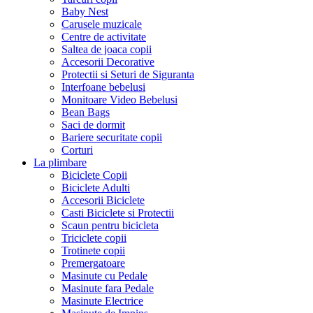
Baby Nest
Carusele muzicale
Centre de activitate
Saltea de joaca copii
Accesorii Decorative
Protectii si Seturi de Siguranta
Interfoane bebelusi
Monitoare Video Bebelusi
Bean Bags
Saci de dormit
Bariere securitate copii
Corturi
La plimbare
Biciclete Copii
Biciclete Adulti
Accesorii Biciclete
Casti Biciclete si Protectii
Scaun pentru bicicleta
Triciclete copii
Trotinete copii
Premergatoare
Masinute cu Pedale
Masinute fara Pedale
Masinute Electrice