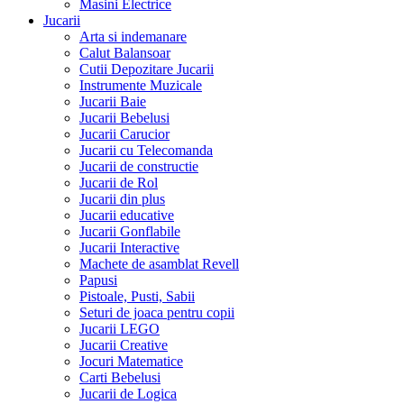
Masini Electrice
Jucarii
Arta si indemanare
Calut Balansoar
Cutii Depozitare Jucarii
Instrumente Muzicale
Jucarii Baie
Jucarii Bebelusi
Jucarii Carucior
Jucarii cu Telecomanda
Jucarii de constructie
Jucarii de Rol
Jucarii din plus
Jucarii educative
Jucarii Gonflabile
Jucarii Interactive
Machete de asamblat Revell
Papusi
Pistoale, Pusti, Sabii
Seturi de joaca pentru copii
Jucarii LEGO
Jucarii Creative
Jocuri Matematice
Carti Bebelusi
Jucarii de Logica