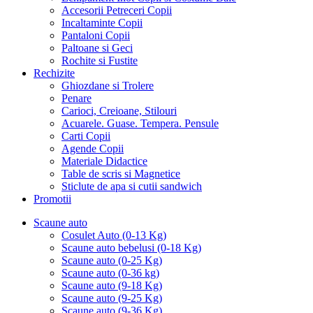
Accesorii Petreceri Copii
Incaltaminte Copii
Pantaloni Copii
Paltoane si Geci
Rochite si Fustite
Rechizite
Ghiozdane si Trolere
Penare
Carioci, Creioane, Stilouri
Acuarele. Guase. Tempera. Pensule
Carti Copii
Agende Copii
Materiale Didactice
Table de scris si Magnetice
Sticlute de apa si cutii sandwich
Promotii
Scaune auto
Cosulet Auto (0-13 Kg)
Scaune auto bebelusi (0-18 Kg)
Scaune auto (0-25 Kg)
Scaune auto (0-36 kg)
Scaune auto (9-18 Kg)
Scaune auto (9-25 Kg)
Scaune auto (9-36 Kg)