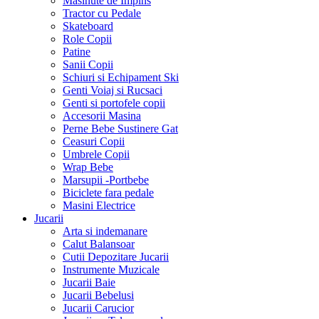
Masinute de Impins
Tractor cu Pedale
Skateboard
Role Copii
Patine
Sanii Copii
Schiuri si Echipament Ski
Genti Voiaj si Rucsaci
Genti si portofele copii
Accesorii Masina
Perne Bebe Sustinere Gat
Ceasuri Copii
Umbrele Copii
Wrap Bebe
Marsupii -Portbebe
Biciclete fara pedale
Masini Electrice
Jucarii
Arta si indemanare
Calut Balansoar
Cutii Depozitare Jucarii
Instrumente Muzicale
Jucarii Baie
Jucarii Bebelusi
Jucarii Carucior