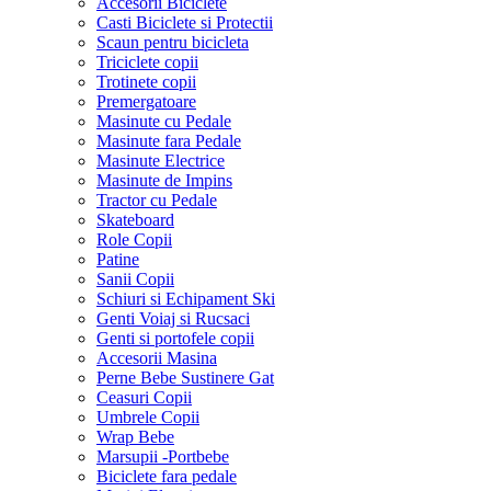
Accesorii Biciclete
Casti Biciclete si Protectii
Scaun pentru bicicleta
Triciclete copii
Trotinete copii
Premergatoare
Masinute cu Pedale
Masinute fara Pedale
Masinute Electrice
Masinute de Impins
Tractor cu Pedale
Skateboard
Role Copii
Patine
Sanii Copii
Schiuri si Echipament Ski
Genti Voiaj si Rucsaci
Genti si portofele copii
Accesorii Masina
Perne Bebe Sustinere Gat
Ceasuri Copii
Umbrele Copii
Wrap Bebe
Marsupii -Portbebe
Biciclete fara pedale