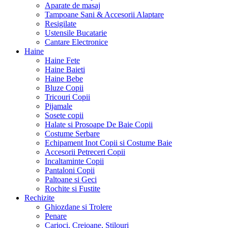
Aparate de masaj
Tampoane Sani & Accesorii Alaptare
Resigilate
Ustensile Bucatarie
Cantare Electronice
Haine
Haine Fete
Haine Baieti
Haine Bebe
Bluze Copii
Tricouri Copii
Pijamale
Sosete copii
Halate si Prosoape De Baie Copii
Costume Serbare
Echipament Inot Copii si Costume Baie
Accesorii Petreceri Copii
Incaltaminte Copii
Pantaloni Copii
Paltoane si Geci
Rochite si Fustite
Rechizite
Ghiozdane si Trolere
Penare
Carioci, Creioane, Stilouri