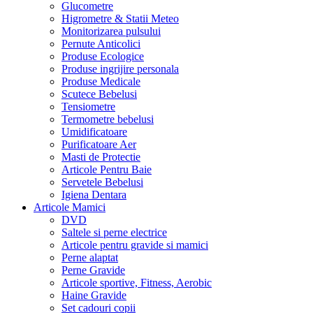
Glucometre
Higrometre & Statii Meteo
Monitorizarea pulsului
Pernute Anticolici
Produse Ecologice
Produse ingrijire personala
Produse Medicale
Scutece Bebelusi
Tensiometre
Termometre bebelusi
Umidificatoare
Purificatoare Aer
Masti de Protectie
Articole Pentru Baie
Servetele Bebelusi
Igiena Dentara
Articole Mamici
DVD
Saltele si perne electrice
Articole pentru gravide si mamici
Perne alaptat
Perne Gravide
Articole sportive, Fitness, Aerobic
Haine Gravide
Set cadouri copii