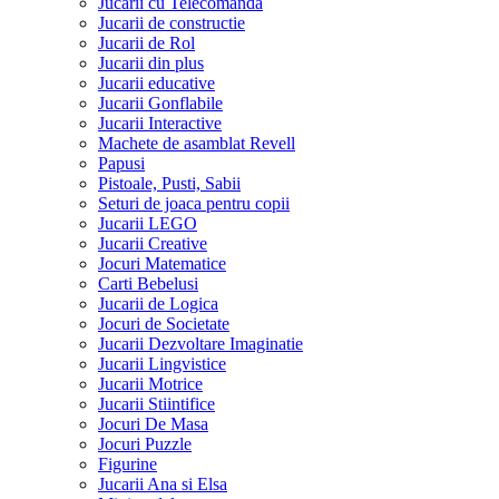
Jucarii cu Telecomanda
Jucarii de constructie
Jucarii de Rol
Jucarii din plus
Jucarii educative
Jucarii Gonflabile
Jucarii Interactive
Machete de asamblat Revell
Papusi
Pistoale, Pusti, Sabii
Seturi de joaca pentru copii
Jucarii LEGO
Jucarii Creative
Jocuri Matematice
Carti Bebelusi
Jucarii de Logica
Jocuri de Societate
Jucarii Dezvoltare Imaginatie
Jucarii Lingvistice
Jucarii Motrice
Jucarii Stiintifice
Jocuri De Masa
Jocuri Puzzle
Figurine
Jucarii Ana si Elsa