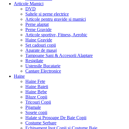
Articole Mamici
DVD
Saltele si perne electrice
Articole pentru gravide si mamici
Perne alaptat
Perne Gravide
Articole sportive, Fitness, Aerobic
Haine Gravide
Set cadouri copii
Aparate de masaj
Tampoane Sani & Accesorii Alaptare
Resigilate
Ustensile Bucatarie
Cantare Electronice
Haine
Haine Fete
Haine Baieti
Haine Bebe
Bluze Copii
Tricouri Copii
Pijamale
Sosete copii
Halate si Prosoape De Baie Copii
Costume Serbare
Echipament Inot Copii si Costume Baie