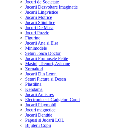
Jocuri de Societate
Jucarii Dezvoltare Imaginatie
Jucarii Lingvistice
Jucarii Motrice
Jucarii Stiintifice
Jocuri De Masa
Jocuri Puzzle
Figurine
Jucarii Ana si Elsa
Minimodele
Seturi Joaca Doctor
Jucarii Frumusete Fetite
Masini, Trenuri, Avioane
Zornaitori
Jucarii Din Lemn
Seturi Pictura si Desen
Plastilina
Kendama
Jucarii Antistres
Electronice si Gadgeturi Copii
Jucarii Playmobil
Jocuri magnetice
Jucarii Dentitie
Papusi si Jucarii LOL
Bijuterii Copii