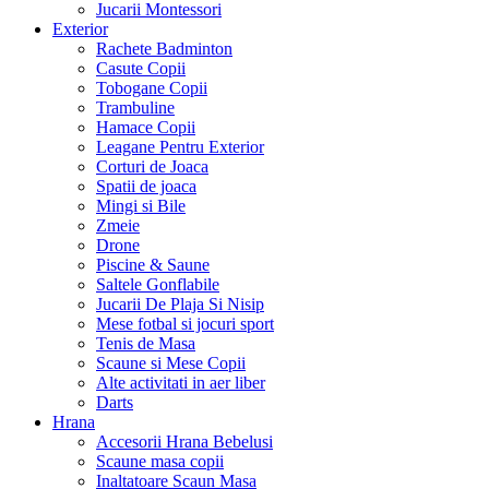
Jucarii Montessori
Exterior
Rachete Badminton
Casute Copii
Tobogane Copii
Trambuline
Hamace Copii
Leagane Pentru Exterior
Corturi de Joaca
Spatii de joaca
Mingi si Bile
Zmeie
Drone
Piscine & Saune
Saltele Gonflabile
Jucarii De Plaja Si Nisip
Mese fotbal si jocuri sport
Tenis de Masa
Scaune si Mese Copii
Alte activitati in aer liber
Darts
Hrana
Accesorii Hrana Bebelusi
Scaune masa copii
Inaltatoare Scaun Masa