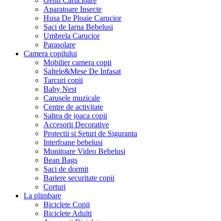
Genti Carucioare
Aparatoare Insecte
Husa De Ploaie Carucior
Saci de Iarna Bebelusi
Umbrela Carucior
Parasolare
Camera copilului
Mobilier camera copii
Saltele&Mese De Infasat
Tarcuri copii
Baby Nest
Carusele muzicale
Centre de activitate
Saltea de joaca copii
Accesorii Decorative
Protectii si Seturi de Siguranta
Interfoane bebelusi
Monitoare Video Bebelusi
Bean Bags
Saci de dormit
Bariere securitate copii
Corturi
La plimbare
Biciclete Copii
Biciclete Adulti