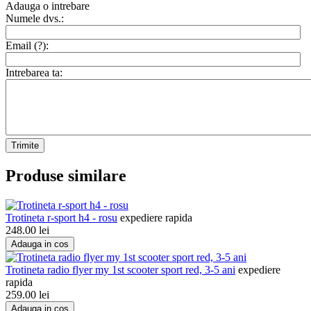
Adauga o intrebare
Numele dvs.:
Email (
?
):
Intrebarea ta:
Trimite
Produse similare
Trotineta r-sport h4 - rosu
expediere rapida
248.00
lei
Adauga in cos
Trotineta radio flyer my 1st scooter sport red, 3-5 ani
expediere
rapida
259.00
lei
Adauga in cos