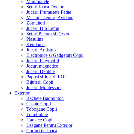
Minimodele
Seturi Joaca Doctor
Jucarii Frumusete Fetite
Masini, Trenuri, Avioane
Zornaitori
Jucarii Din Lemn
Seturi Pictura si Desen
Plastilina
Kendama
Jucarii Antistres
Electronice si Gadgeturi Copii
Jucarii Playmobil
Jocuri magnetice
Jucarii Dentitie
Papusi si Jucarii LOL
Bijuterii Copii
Jucarii Montessori
Exterior
Rachete Badminton
Casute Copii
Tobogane Copii
Trambuline
Hamace Copii
Leagane Pentru Exterior
Corturi de Joaca