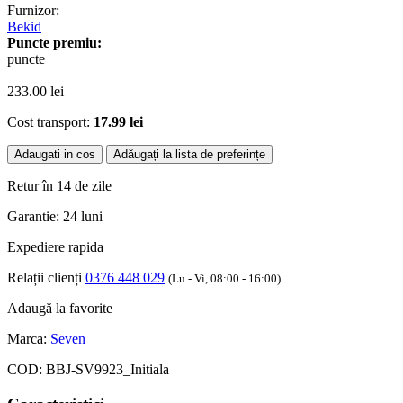
Furnizor:
Bekid
Puncte premiu:
puncte
233.00
lei
Cost transport:
17.99 lei
Adaugati in cos
Adăugați la lista de preferințe
Retur în 14 de zile
Garantie: 24 luni
Expediere rapida
Relații clienți
0376 448 029
(Lu - Vi, 08:00 - 16:00)
Adaugă la favorite
Marca:
Seven
COD:
BBJ-SV9923_Initiala