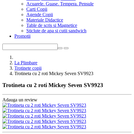
Acuarele. Guase. Tempera. Pensule
Carti Copii
Agende Copii
Materiale Didactice
Table de scris si Magnetice
Sticlute de apa si cutii sandwich
Promotii
La Plimbare
Trotinete copii
Trotineta cu 2 roti Mickey Seven SV9923
Trotineta cu 2 roti Mickey Seven SV9923
Adauga un review