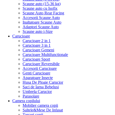
Scaune auto (15-36 kg)
Scaune auto cu Isofix
Scaune Auto Rear Facing
Accesorii Scaune Auto
Inaltatoare Scaune Auto
Adaptori Scaune Auto
Scaune auto i-Size
Carucioare
Carucioare 2 in 1
Carucioare 3 in 1
Carucioare Gemeni
Carucioare Multifunctionale
Carucioare Sport
Carucioare Reversibile
Accesorii Carucioare
Genti Carucioare
Aparatoare Insecte
Husa De Ploaie Carucior
Saci de Iarna Bebelusi
Umbrela Carucior
Parasolare
Camera copilului
Mobilier camera copii
Saltele&Mese De Infasat
Tarcuri copii