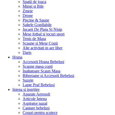
Spatii de joaca
Mingi si Bile
Zmeie
Drone
Piscine & Saune
Saltele Gonflabile
Jucarii De Plaja Si Nisip
Mese fotbal si jocuri sport
Tenis de Masa
Scaune si Mese Copii
Alte activitati in aer liber
Darts
Hrana
Accesorii Hrana Bebelusi
Scaune masa copii
Inaltatoare Scaun Masa
Biberoane si Accesorii Bebelusi
Suzete
Lapte Praf Bebelusi
Igiena si ingrijire
Aparate Aerosoli
Articole Igiena
Aspirator nazal
Cantare bebelusi
Cosuri pentru scutece