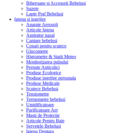
Biberoane si Accesorii Bebelusi
Suzete
Lapte Praf Bebelusi
Igiena si ingrijire
Aparate Aerosoli
Articole Igiena
Aspirator nazal
Cantare bebelusi
Cosuri pentru scutece
Glucometre
Higrometre & Statii Meteo
Monitorizarea pulsului
Pernute Anticolici
Produse Ecologice
Produse ingrijire personala
Produse Medicale
Scutece Bebelusi
Tensiometre
Termometre bebelusi
Umidificatoare
Purificatoare Aer
Masti de Protectie
Articole Pentru Baie
Servetele Bebelusi
Igiena Dentara