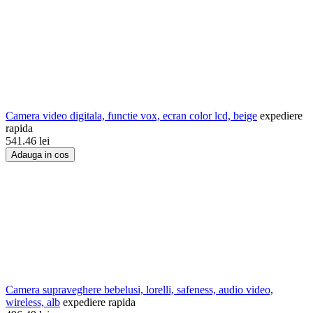
Camera video digitala, functie vox, ecran color lcd, beige
expediere
rapida
541.46
lei
Adauga in cos
Camera supraveghere bebelusi, lorelli, safeness, audio video,
wireless, alb
expediere rapida