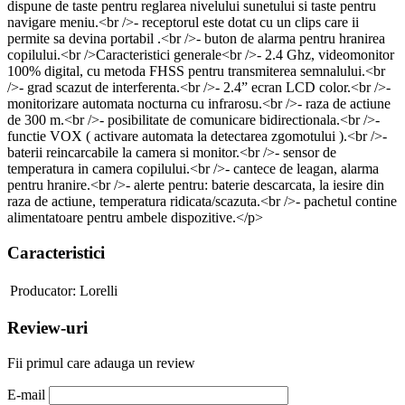
dispune de taste pentru reglarea nivelului sunetului si taste pentru
navigare meniu.<br />- receptorul este dotat cu un clips care ii
permite sa devina portabil .<br />- buton de alarma pentru hranirea
copilului.<br />Caracteristici generale<br />- 2.4 Ghz, videomonitor
100% digital, cu metoda FHSS pentru transmiterea semnalului.<br
/>- grad scazut de interferenta.<br />- 2.4” ecran LCD color.<br />-
monitorizare automata nocturna cu infrarosu.<br />- raza de actiune
de 300 m.<br />- posibilitate de comunicare bidirectionala.<br />-
functie VOX ( activare automata la detectarea zgomotului ).<br />-
baterii reincarcabile la camera si monitor.<br />- sensor de
temperatura in camera copilului.<br />- cantece de leagan, alarma
pentru hranire.<br />- alerte pentru: baterie descarcata, la iesire din
raza de actiune, temperatura ridicata/scazuta.<br />- pachetul contine
alimentatoare pentru ambele dispozitive.</p>
Caracteristici
Producator:
Lorelli
Review-uri
Fii primul care adauga un review
E-mail