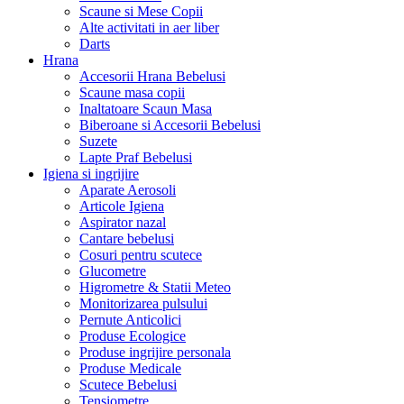
Scaune si Mese Copii
Alte activitati in aer liber
Darts
Hrana
Accesorii Hrana Bebelusi
Scaune masa copii
Inaltatoare Scaun Masa
Biberoane si Accesorii Bebelusi
Suzete
Lapte Praf Bebelusi
Igiena si ingrijire
Aparate Aerosoli
Articole Igiena
Aspirator nazal
Cantare bebelusi
Cosuri pentru scutece
Glucometre
Higrometre & Statii Meteo
Monitorizarea pulsului
Pernute Anticolici
Produse Ecologice
Produse ingrijire personala
Produse Medicale
Scutece Bebelusi
Tensiometre