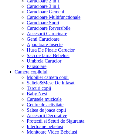
Carucioare 2 in 1
Carucioare 3 in 1
Carucioare Gemeni
Carucioare Multifunctionale
Carucioare Sport
Carucioare Reversibile
Accesorii Carucioare
Genti Carucioare
Aparatoare Insecte
Husa De Ploaie Carucior
Saci de Iarna Bebelusi
Umbrela Carucior
Parasolare
Camera copilului
Mobilier camera copii
Saltele&Mese De Infasat
Tarcuri copii
Baby Nest
Carusele muzicale
Centre de activitate
Saltea de joaca copii
Accesorii Decorative
Protectii si Seturi de Siguranta
Interfoane bebelusi
Monitoare Video Bebelusi