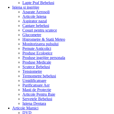
Lapte Praf Bebelusi
Igiena si ingrijire
Aparate Aerosoli
Articole Igiena
Aspirator nazal
Cantare bebelusi
Cosuri pentru scutece
Glucometre
Higrometre & Statii Meteo
Monitorizarea pulsului
Pernute Anticolici
Produse Ecologice
Produse ingrijire personala
Produse Medicale
Scutece Bebelusi
Tensiometre
Termometre bebelusi
Umidificatoare
Purificatoare Aer
Masti de Protectie
Articole Pentru Baie
Servetele Bebelusi
Igiena Dentara
Articole Mamici
DVD