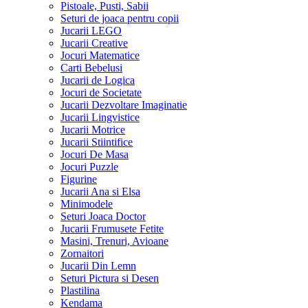
Pistoale, Pusti, Sabii
Seturi de joaca pentru copii
Jucarii LEGO
Jucarii Creative
Jocuri Matematice
Carti Bebelusi
Jucarii de Logica
Jocuri de Societate
Jucarii Dezvoltare Imaginatie
Jucarii Lingvistice
Jucarii Motrice
Jucarii Stiintifice
Jocuri De Masa
Jocuri Puzzle
Figurine
Jucarii Ana si Elsa
Minimodele
Seturi Joaca Doctor
Jucarii Frumusete Fetite
Masini, Trenuri, Avioane
Zornaitori
Jucarii Din Lemn
Seturi Pictura si Desen
Plastilina
Kendama