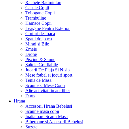
Rachete Badminton
Casute Copii
Tobogane Copii
Trambuline
Hamace Copii
Leagane Pentru Exterior
Corturi de Joaca
Spatii de joaca
Mingi si Bile
Zmeie
Drone
Piscine & Saune
Saltele Gonflabile
Jucarii De Plaja Si Nisip
Mese fotbal si jocuri sport
Tenis de Masa
Scaune si Mese Copii
Alte activitati in aer liber
Darts
Hrana
Accesorii Hrana Bebelusi
Scaune masa copii
Inaltatoare Scaun Masa
Biberoane si Accesorii Bebelusi
Suzete