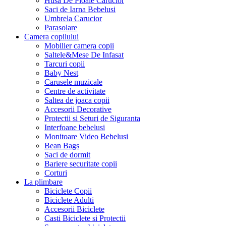
Husa De Ploaie Carucior
Saci de Iarna Bebelusi
Umbrela Carucior
Parasolare
Camera copilului
Mobilier camera copii
Saltele&Mese De Infasat
Tarcuri copii
Baby Nest
Carusele muzicale
Centre de activitate
Saltea de joaca copii
Accesorii Decorative
Protectii si Seturi de Siguranta
Interfoane bebelusi
Monitoare Video Bebelusi
Bean Bags
Saci de dormit
Bariere securitate copii
Corturi
La plimbare
Biciclete Copii
Biciclete Adulti
Accesorii Biciclete
Casti Biciclete si Protectii