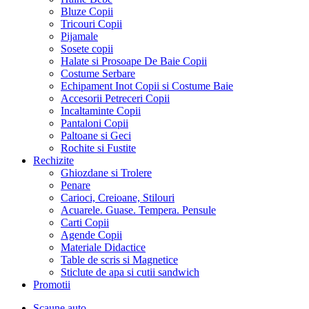
Bluze Copii
Tricouri Copii
Pijamale
Sosete copii
Halate si Prosoape De Baie Copii
Costume Serbare
Echipament Inot Copii si Costume Baie
Accesorii Petreceri Copii
Incaltaminte Copii
Pantaloni Copii
Paltoane si Geci
Rochite si Fustite
Rechizite
Ghiozdane si Trolere
Penare
Carioci, Creioane, Stilouri
Acuarele. Guase. Tempera. Pensule
Carti Copii
Agende Copii
Materiale Didactice
Table de scris si Magnetice
Sticlute de apa si cutii sandwich
Promotii
Scaune auto