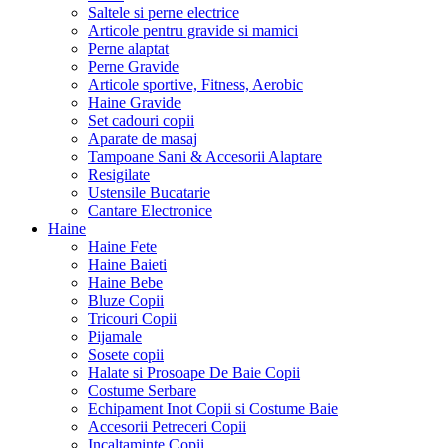
Saltele si perne electrice
Articole pentru gravide si mamici
Perne alaptat
Perne Gravide
Articole sportive, Fitness, Aerobic
Haine Gravide
Set cadouri copii
Aparate de masaj
Tampoane Sani & Accesorii Alaptare
Resigilate
Ustensile Bucatarie
Cantare Electronice
Haine
Haine Fete
Haine Baieti
Haine Bebe
Bluze Copii
Tricouri Copii
Pijamale
Sosete copii
Halate si Prosoape De Baie Copii
Costume Serbare
Echipament Inot Copii si Costume Baie
Accesorii Petreceri Copii
Incaltaminte Copii