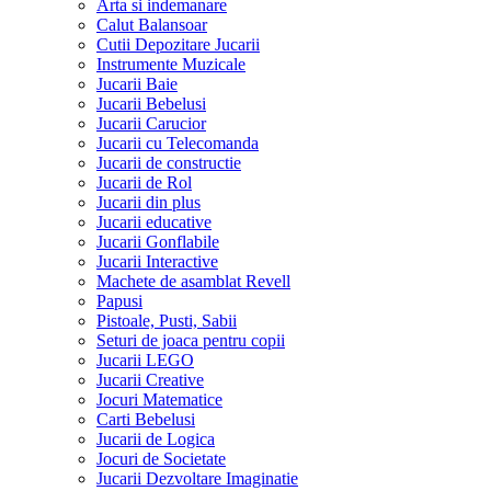
Arta si indemanare
Calut Balansoar
Cutii Depozitare Jucarii
Instrumente Muzicale
Jucarii Baie
Jucarii Bebelusi
Jucarii Carucior
Jucarii cu Telecomanda
Jucarii de constructie
Jucarii de Rol
Jucarii din plus
Jucarii educative
Jucarii Gonflabile
Jucarii Interactive
Machete de asamblat Revell
Papusi
Pistoale, Pusti, Sabii
Seturi de joaca pentru copii
Jucarii LEGO
Jucarii Creative
Jocuri Matematice
Carti Bebelusi
Jucarii de Logica
Jocuri de Societate
Jucarii Dezvoltare Imaginatie