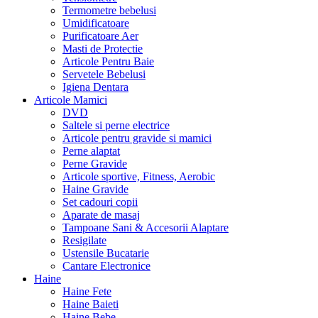
Termometre bebelusi
Umidificatoare
Purificatoare Aer
Masti de Protectie
Articole Pentru Baie
Servetele Bebelusi
Igiena Dentara
Articole Mamici
DVD
Saltele si perne electrice
Articole pentru gravide si mamici
Perne alaptat
Perne Gravide
Articole sportive, Fitness, Aerobic
Haine Gravide
Set cadouri copii
Aparate de masaj
Tampoane Sani & Accesorii Alaptare
Resigilate
Ustensile Bucatarie
Cantare Electronice
Haine
Haine Fete
Haine Baieti
Haine Bebe