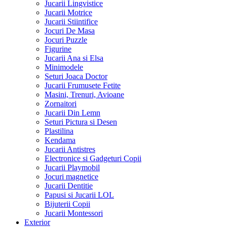
Jucarii Lingvistice
Jucarii Motrice
Jucarii Stiintifice
Jocuri De Masa
Jocuri Puzzle
Figurine
Jucarii Ana si Elsa
Minimodele
Seturi Joaca Doctor
Jucarii Frumusete Fetite
Masini, Trenuri, Avioane
Zornaitori
Jucarii Din Lemn
Seturi Pictura si Desen
Plastilina
Kendama
Jucarii Antistres
Electronice si Gadgeturi Copii
Jucarii Playmobil
Jocuri magnetice
Jucarii Dentitie
Papusi si Jucarii LOL
Bijuterii Copii
Jucarii Montessori
Exterior