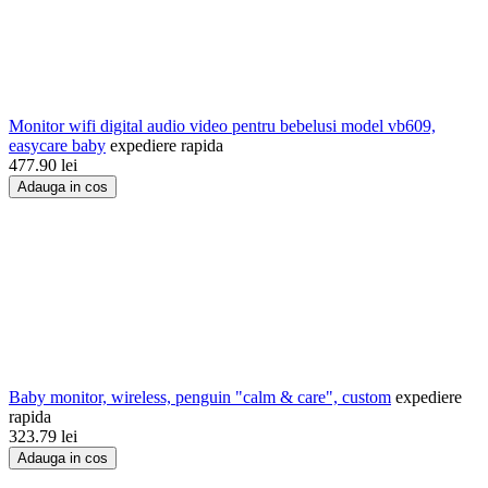
Monitor wifi digital audio video pentru bebelusi model vb609,
easycare baby
expediere rapida
477.90
lei
Adauga in cos
Baby monitor, wireless, penguin "calm & care", custom
expediere
rapida
323.79
lei
Adauga in cos