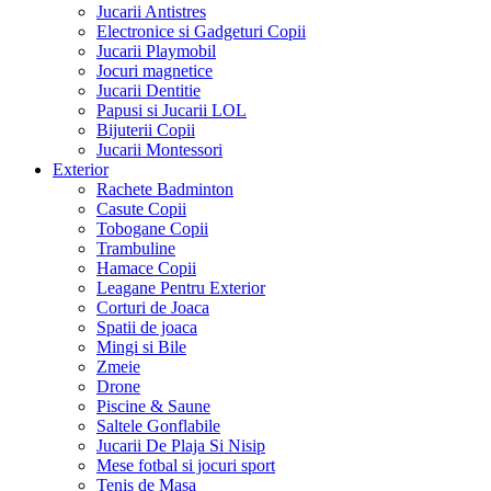
Jucarii Antistres
Electronice si Gadgeturi Copii
Jucarii Playmobil
Jocuri magnetice
Jucarii Dentitie
Papusi si Jucarii LOL
Bijuterii Copii
Jucarii Montessori
Exterior
Rachete Badminton
Casute Copii
Tobogane Copii
Trambuline
Hamace Copii
Leagane Pentru Exterior
Corturi de Joaca
Spatii de joaca
Mingi si Bile
Zmeie
Drone
Piscine & Saune
Saltele Gonflabile
Jucarii De Plaja Si Nisip
Mese fotbal si jocuri sport
Tenis de Masa