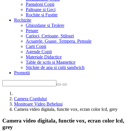
Pantaloni Copii
Paltoane si Geci
Rochite si Fustite
Rechizite
Ghiozdane si Trolere
Penare
Carioci, Creioane, Stilouri
Acuarele. Guase. Tempera. Pensule
Carti Copii
Agende Copii
Materiale Didactice
Table de scris si Magnetice
Sticlute de apa si cutii sandwich
Promotii
Camera Copilului
Monitoare Video Bebelusi
Camera video digitala, functie vox, ecran color lcd, grey
Camera video digitala, functie vox, ecran color lcd,
grey