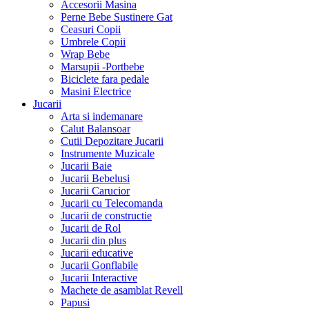
Accesorii Masina
Perne Bebe Sustinere Gat
Ceasuri Copii
Umbrele Copii
Wrap Bebe
Marsupii -Portbebe
Biciclete fara pedale
Masini Electrice
Jucarii
Arta si indemanare
Calut Balansoar
Cutii Depozitare Jucarii
Instrumente Muzicale
Jucarii Baie
Jucarii Bebelusi
Jucarii Carucior
Jucarii cu Telecomanda
Jucarii de constructie
Jucarii de Rol
Jucarii din plus
Jucarii educative
Jucarii Gonflabile
Jucarii Interactive
Machete de asamblat Revell
Papusi