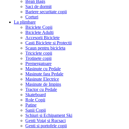
Bean Bags
Saci de dormit
Bariere securitate copii
Corturi
La plimbare
Biciclete Copii
Biciclete Adulti
Accesorii Biciclete
Casti Biciclete si Protectii
Scaun pentru bicicleta
Triciclete copii
Trotinete copii
Premergatoare
Masinute cu Pedale
Masinute fara Pedale
Masinute Electrice
Masinute de Impins
Tractor cu Pedale
Skateboard
Role Copii
Patine
Sanii Copii
Schiuri si Echipament Ski
Genti Voiaj si Rucsaci
Genti si portofele copii