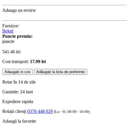
Adauga un review
Furnizor:
Bekid
Puncte premiu:
puncte
541.46
lei
Cost transport:
17.99 lei
Adaugati in cos
Adăugați la lista de preferințe
Retur în 14 de zile
Garantie: 24 luni
Expediere rapida
Relații clienți
0376 448 029
(Lu - Vi, 08:00 - 16:00)
Adaugă la favorite