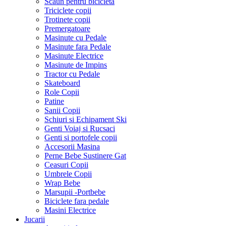
Scaun pentru bicicleta
Triciclete copii
Trotinete copii
Premergatoare
Masinute cu Pedale
Masinute fara Pedale
Masinute Electrice
Masinute de Impins
Tractor cu Pedale
Skateboard
Role Copii
Patine
Sanii Copii
Schiuri si Echipament Ski
Genti Voiaj si Rucsaci
Genti si portofele copii
Accesorii Masina
Perne Bebe Sustinere Gat
Ceasuri Copii
Umbrele Copii
Wrap Bebe
Marsupii -Portbebe
Biciclete fara pedale
Masini Electrice
Jucarii